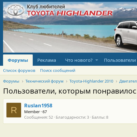
Форумы
Реклама
Что нового?
Пользователи
Список форумов
Поиск сообщений
Форумы
Технический форум
Toyota-Highlander 2010
Двигате
Пользователи, которым понравило
Ruslan1958
R
Member
·
67
Сообщения
52
Благодарности
3
Баллы
8