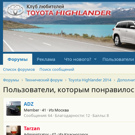
Форумы
Реклама
Что нового?
Пользователи
Список форумов
Поиск сообщений
Форумы
Технический форум
Toyota Highlander 2014
Дополни
Пользователи, которым понравило
ADZ
Member
·
41
·
Из
Москва
Сообщения
64
Благодарности
12
Баллы
8
Tarzan
Administrator
·
47
·
Из
Красногорск