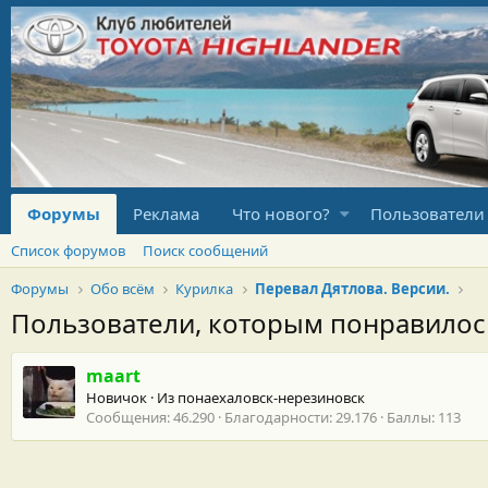
Форумы
Реклама
Что нового?
Пользователи
Список форумов
Поиск сообщений
Форумы
Обо всём
Курилка
Перевал Дятлова. Версии.
Пользователи, которым понравило
maart
Новичок
·
Из
понаехаловск-нерезиновск
Сообщения
46.290
Благодарности
29.176
Баллы
113