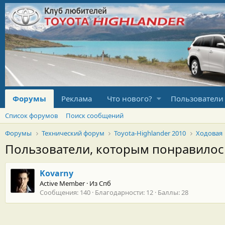
Форумы
Реклама
Что нового?
Пользователи
Список форумов
Поиск сообщений
Форумы
Технический форум
Toyota-Highlander 2010
Ходовая
Пользователи, которым понравило
Kovarny
Active Member
·
Из
Спб
Сообщения
140
Благодарности
12
Баллы
28