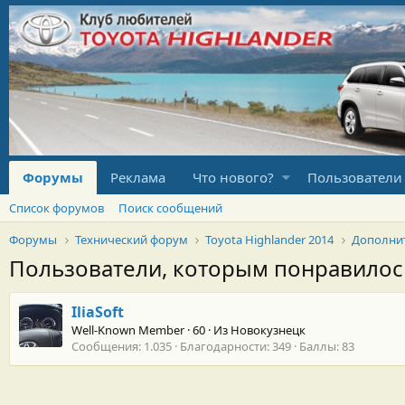
Форумы
Реклама
Что нового?
Пользователи
Список форумов
Поиск сообщений
Форумы
Технический форум
Toyota Highlander 2014
Дополни
Пользователи, которым понравило
IliaSoft
Well-Known Member
·
60
·
Из
Новокузнецк
Сообщения
1.035
Благодарности
349
Баллы
83