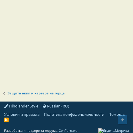
Защита акпп и картера на горца
Hihglander Style
Russian (RU)
Условия и правила
Политика конфиденциальности
Помощь
Свер
R
S
S
Разработка и поддержка форума:
XenForo.ws