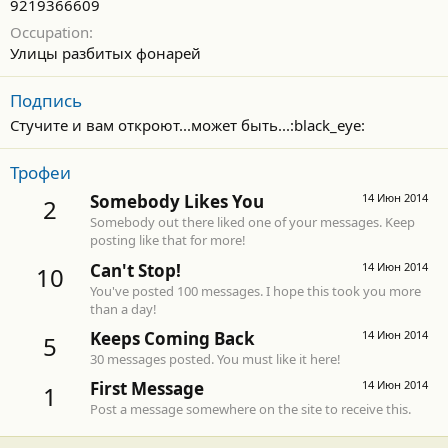
9219366609
Occupation
Улицы разбитых фонарей
Подпись
Стучите и вам откроют...может быть...:black_eye:
Трофеи
Somebody Likes You
14 Июн 2014
2
Somebody out there liked one of your messages. Keep
posting like that for more!
Can't Stop!
14 Июн 2014
10
You've posted 100 messages. I hope this took you more
than a day!
Keeps Coming Back
14 Июн 2014
5
30 messages posted. You must like it here!
First Message
14 Июн 2014
1
Post a message somewhere on the site to receive this.