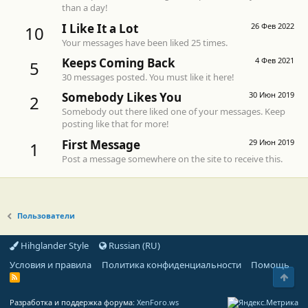
than a day!
I Like It a Lot
26 Фев 2022
10
Your messages have been liked 25 times.
Keeps Coming Back
4 Фев 2021
5
30 messages posted. You must like it here!
Somebody Likes You
30 Июн 2019
2
Somebody out there liked one of your messages. Keep
posting like that for more!
First Message
29 Июн 2019
1
Post a message somewhere on the site to receive this.
Пользователи
Hihglander Style
Russian (RU)
Условия и правила
Политика конфиденциальности
Помощь
Свер
R
S
S
Разработка и поддержка форума:
XenForo.ws