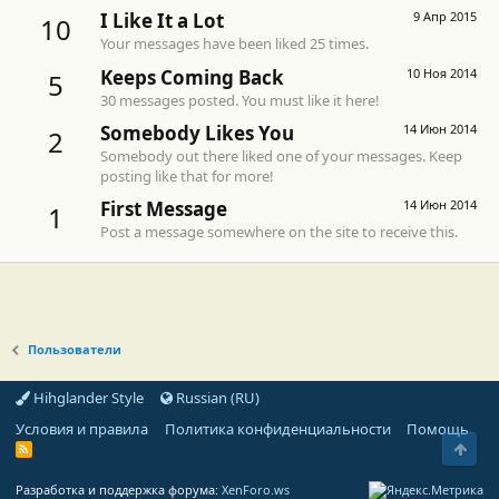
I Like It a Lot
9 Апр 2015
10
Your messages have been liked 25 times.
Keeps Coming Back
10 Ноя 2014
5
30 messages posted. You must like it here!
Somebody Likes You
14 Июн 2014
2
Somebody out there liked one of your messages. Keep
posting like that for more!
First Message
14 Июн 2014
1
Post a message somewhere on the site to receive this.
Пользователи
Hihglander Style
Russian (RU)
Условия и правила
Политика конфиденциальности
Помощь
Свер
R
S
S
Разработка и поддержка форума:
XenForo.ws