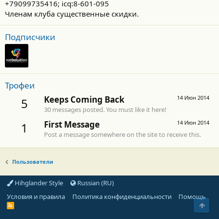
+79099735416; icq:8-601-095
Членам клуба существенные скидки.
Подписчики
Трофеи
Keeps Coming Back
14 Июн 2014
5
30 messages posted. You must like it here!
First Message
14 Июн 2014
1
Post a message somewhere on the site to receive this.
Пользователи
Hihglander Style
Russian (RU)
Условия и правила
Политика конфиденциальности
Помощь
Свер
R
S
S