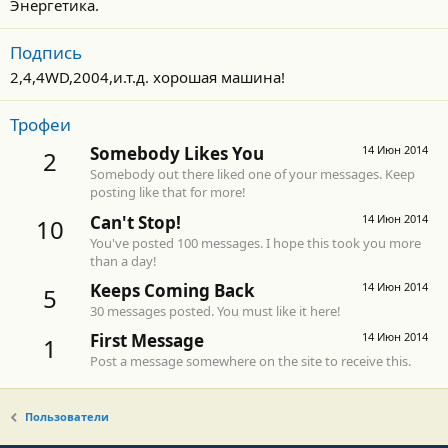
Энергетика.
Подпись
2,4,4WD,2004,и.т.д. хорошая машина!
Трофеи
Somebody Likes You
14 Июн 2014
2
Somebody out there liked one of your messages. Keep
posting like that for more!
Can't Stop!
14 Июн 2014
10
You've posted 100 messages. I hope this took you more
than a day!
Keeps Coming Back
14 Июн 2014
5
30 messages posted. You must like it here!
First Message
14 Июн 2014
1
Post a message somewhere on the site to receive this.
Пользователи