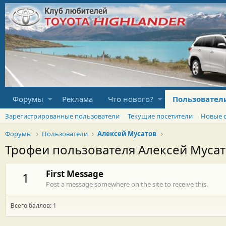
Форумы
Реклама
Что нового?
Пользовател
Зарегистрированные пользователи
Текущие посетители
Новые 
Форумы
Пользователи
Алексей Мусатов
Трофеи пользователя Алексей Муса
First Message
1
Post a message somewhere on the site to receive this.
Всего баллов: 1