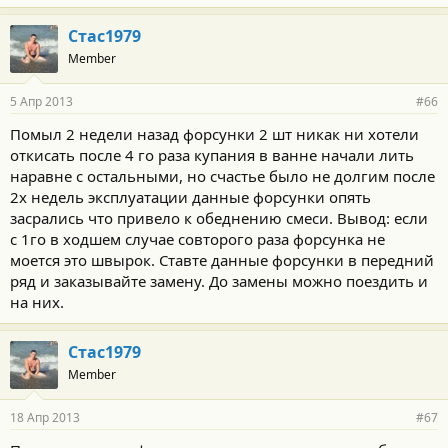
Стас1979
Member
5 Апр 2013
#66
Помыл 2 недели назад форсунки 2 шт никак ни хотели
откисать после 4 го раза купания в ванне начали лить
наравне с остальными, но счастье было не долгим после
2х недель эксплуатации данные форсунки опять
засрались что привело к обеднению смеси. Вывод: если
с 1го в ходшем случае совторого раза форсунка не
моется это швырок. Ставте данные форсунки в передний
ряд и заказывайте замену. До замены можно поездить и
на них.
Стас1979
Member
18 Апр 2013
#67