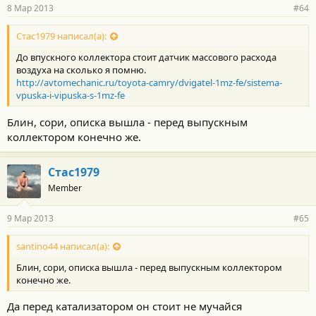
8 Мар 2013
#64
Стас1979 написал(а):
До впускного коллектора стоит датчик массового расхода
воздуха на сколько я помню.
http://avtomechanic.ru/toyota-camry/dvigatel-1mz-fe/sistema-
vpuska-i-vipuska-s-1mz-fe
Блин, сори, описка вышла - перед выпускным
коллектором конечно же.
Стас1979
Member
9 Мар 2013
#65
santino44 написал(а):
Блин, сори, описка вышла - перед выпускным коллектором
конечно же.
Да перед катализатором он стоит не мучайся