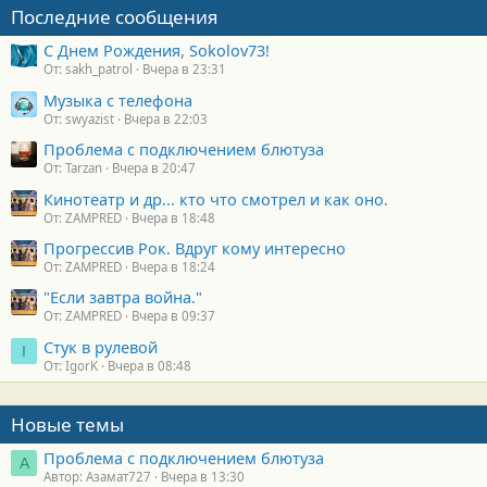
Последние сообщения
С Днем Рождения, Sokolov73!
От: sakh_patrol
Вчера в 23:31
Музыка с телефона
От: swyazist
Вчера в 22:03
Проблема с подключением блютуза
От: Tarzan
Вчера в 20:47
Кинотеатр и др... кто что смотрел и как оно.
От: ZAMPRED
Вчера в 18:48
Прогрессив Рок. Вдруг кому интересно
От: ZAMPRED
Вчера в 18:24
"Если завтра война."
От: ZAMPRED
Вчера в 09:37
Стук в рулевой
I
От: IgorK
Вчера в 08:48
Новые темы
Проблема с подключением блютуза
А
Автор: Азамат727
Вчера в 13:30