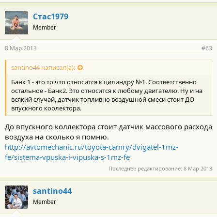
Стас1979
Member
8 Мар 2013
#63
santino44 написал(а):
Банк 1 - это то что относится к цилиндру №1. Соответственно
остальное - Банк2. Это относится к любому двигателю. Ну и на
всякий случай, датчик топливно воздушной смеси стоит ДО
впускного коолектора.
До впускного коллектора стоит датчик массового расхода
воздуха на сколько я помню.
http://avtomechanic.ru/toyota-camry/dvigatel-1mz-
fe/sistema-vpuska-i-vipuska-s-1mz-fe
Последнее редактирование:
8 Мар 2013
santino44
Member