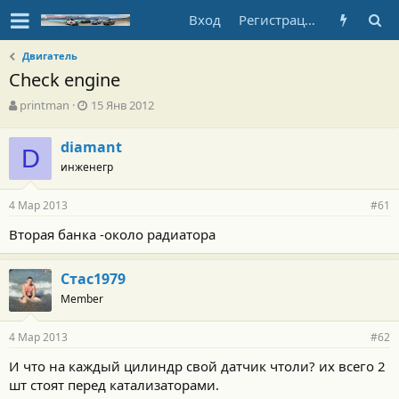
Вход
Регистрация
Двигатель
Check engine
А
Д
printman
15 Янв 2012
в
а
т
т
diamant
о
D
а
инженегр
р
н
т
а
е
ч
4 Мар 2013
#61
м
а
ы
л
Вторая банка -около радиатора
а
Стас1979
Member
4 Мар 2013
#62
И что на каждый цилиндр свой датчик чтоли? их всего 2
шт стоят перед катализаторами.