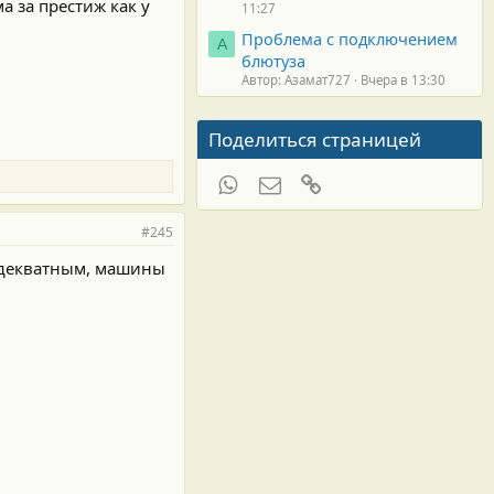
а за престиж как у
11:27
Проблема с подключением
А
блютуза
Автор: Азамат727
Вчера в 13:30
Поделиться страницей
WhatsApp
Электронная почта
Ссылка
#245
неадекватным, машины