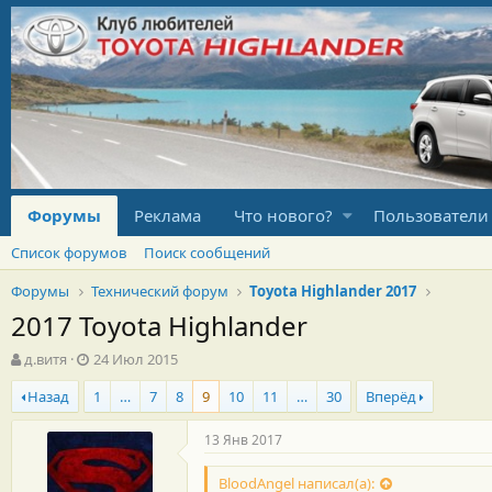
Форумы
Реклама
Что нового?
Пользователи
Список форумов
Поиск сообщений
Форумы
Технический форум
Toyota Highlander 2017
2017 Toyota Highlander
А
Д
д.витя
24 Июл 2015
в
а
Назад
1
…
7
8
9
10
11
…
30
Вперёд
т
т
о
а
р
н
13 Янв 2017
т
а
е
ч
BloodAngel написал(а):