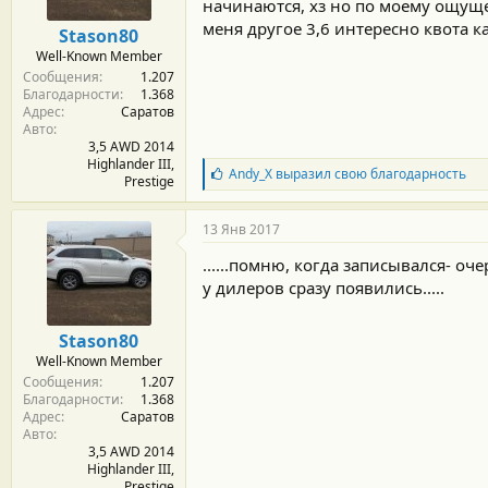
начинаются, хз но по моему ощуще
н
о
меня другое 3,6 интересно квота к
Stason80
с
Well-Known Member
т
Сообщения
1.207
и
Благодарности
1.368
:
Адрес
Саратов
Авто
3,5 AWD 2014
Highlander III,
Б
Andy_X
выразил свою благодарность
Prestige
л
а
г
13 Янв 2017
о
д
......помню, когда записывался- о
а
у дилеров сразу появились.....
р
н
о
Stason80
с
Well-Known Member
т
Сообщения
1.207
и
Благодарности
1.368
:
Адрес
Саратов
Авто
3,5 AWD 2014
Highlander III,
Prestige