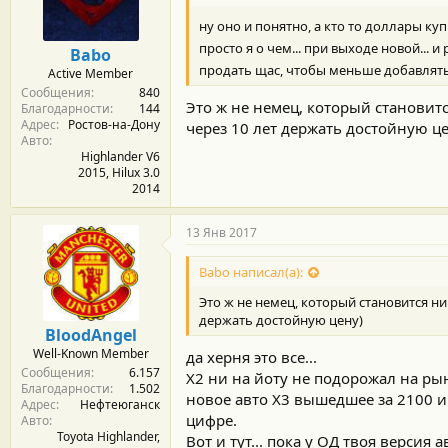
м
а
ы
л
ну оно и понятно, а кто то доллары ку
а
просто я о чем... при выходе новой... 
Babo
продать щас, чтобы меньше добавлят
Active Member
Сообщения
840
Это ж не немец, который становитс
Благодарности
144
Адрес
Ростов-на-Дону
через 10 лет держать достойную ц
Авто
Highlander V6
2015, Hilux 3.0
2014
13 Янв 2017
Babo написал(а):
Это ж не немец, который становится ни
держать достойную цену)
BloodAngel
Well-Known Member
да херня это все...
Сообщения
6.157
Х2 ни на йоту не подорожал на рын
Благодарности
1.502
новое авто Х3 вышедшее за 2100 и 
Адрес
Нефтеюганск
цифре.
Авто
Toyota Highlander,
Вот и тут... пока у ОД твоя версия 