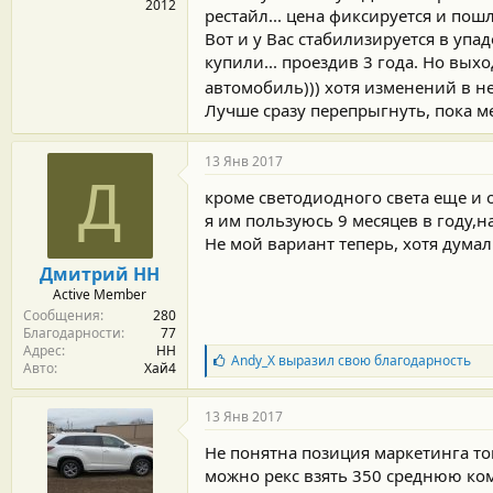
2012
рестайл... цена фиксируется и пошл
Вот и у Вас стабилизируется в упад
купили... проездив 3 года. Но выхо
автомобиль))) хотя изменений в н
Лучше сразу перепрыгнуть, пока м
13 Янв 2017
Д
кроме светодиодного света еще и
я им пользуюсь 9 месяцев в году,н
Не мой вариант теперь, хотя думал
Дмитрий НН
Active Member
Сообщения
280
Благодарности
77
Адрес
НН
Б
Andy_X
выразил свою благодарность
Авто
Хай4
л
а
г
13 Янв 2017
о
д
Не понятна позиция маркетинга той
а
можно рекс взять 350 среднюю ко
р