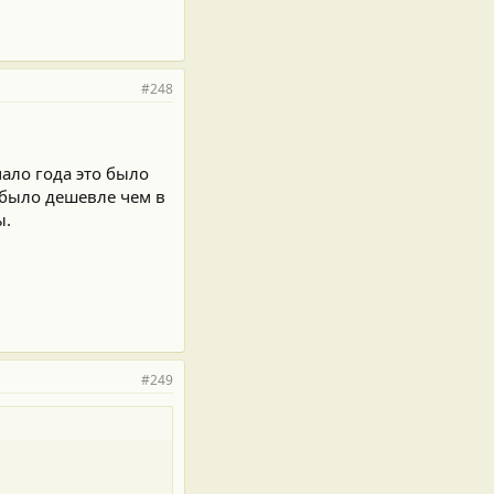
#248
чало года это было
о было дешевле чем в
ы.
#249