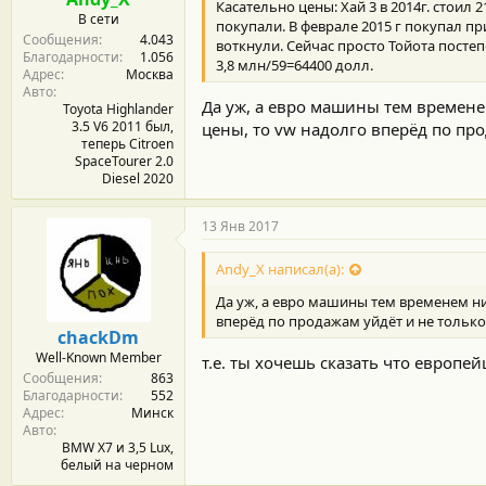
Касательно цены: Хай 3 в 2014г. стоил 
В сети
покупали. В феврале 2015 г покупал пр
Сообщения
4.043
воткнули. Сейчас просто Тойота посте
Благодарности
1.056
3,8 млн/59=64400 долл.
Адрес
Москва
Авто
Да уж, а евро машины тем времене
Toyota Highlander
3.5 V6 2011 был,
цены, то vw надолго вперёд по про
теперь Citroen
SpaceTourer 2.0
Diesel 2020
13 Янв 2017
Andy_X написал(а):
Да уж, а евро машины тем временем ни
вперёд по продажам уйдёт и не только 
chackDm
Well-Known Member
т.е. ты хочешь сказать что европей
Сообщения
863
Благодарности
552
Адрес
Минск
Авто
BMW X7 и 3,5 Lux,
белый на черном