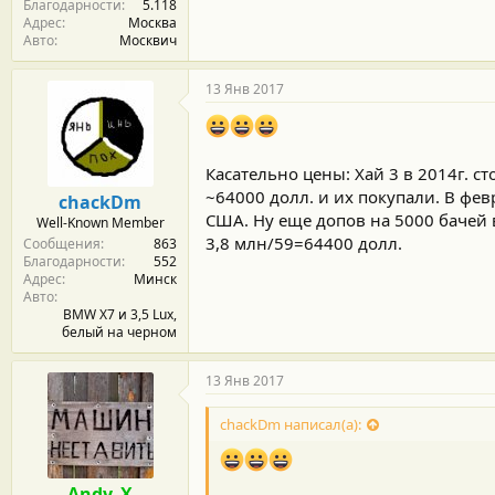
Благодарности
5.118
Адрес
Москва
Авто
Москвич
13 Янв 2017
Касательно цены: Хай 3 в 2014г. с
~64000 долл. и их покупали. В фев
chackDm
США. Ну еще допов на 5000 бачей 
Well-Known Member
3,8 млн/59=64400 долл.
Сообщения
863
Благодарности
552
Адрес
Минск
Авто
BMW X7 и 3,5 Lux,
белый на черном
13 Янв 2017
chackDm написал(а):
Andy_X