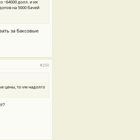
о ~64000 долл. и их
 допов на 5000 бачей
вать за баксовые
#250
ые цены, то vw надолго
ят?