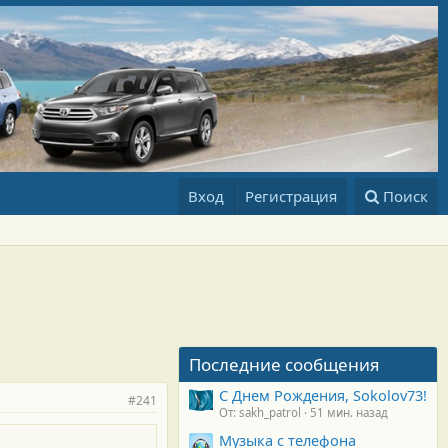
Вход
Регистрация
Поиск
Последние сообщения
С Днем Рождения, Sokolov73!
#241
От: sakh_patrol
51 мин. назад
Музыка с телефона