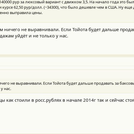
2140000 рур за люксовый вариант с движком 3,5. На начало года это был
и курсе 62,50 рур/долл. (~34300), что было дешевле чем в США. Ну еще
пенно выправила цены.
м ничего не выравнивали. Если Тойота будет дальше прода
дажам уйдёт и не только у нас.
чего не выравнивали. Если Тойота будет дальше продавать за баксов
у нас.
цы как стоили в росс.рублях в начале 2014г так и сейчас сто