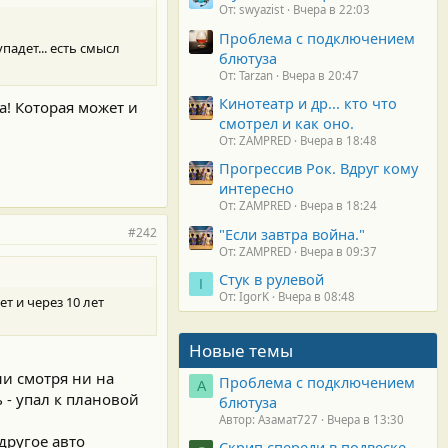
От: swyazist
Вчера в 22:03
Проблема с подключением
падет... есть смысл
блютуза
От: Tarzan
Вчера в 20:47
Кинотеатр и др... кто что
а! Которая может и
смотрел и как оно.
От: ZAMPRED
Вчера в 18:48
Прогрессив Рок. Вдруг кому
интересно
От: ZAMPRED
Вчера в 18:24
#242
"Если завтра война."
От: ZAMPRED
Вчера в 09:37
Стук в рулевой
I
От: IgorK
Вчера в 08:48
т и через 10 лет
Новые темы
ни смотря ни на
Проблема с подключением
А
 - упал к плановой
блютуза
Автор: Азамат727
Вчера в 13:30
 другое авто
Скрип спереди в подвеске.