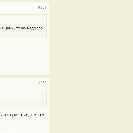
#251
ые цены, то vw надолго
#252
 авто разные, но это