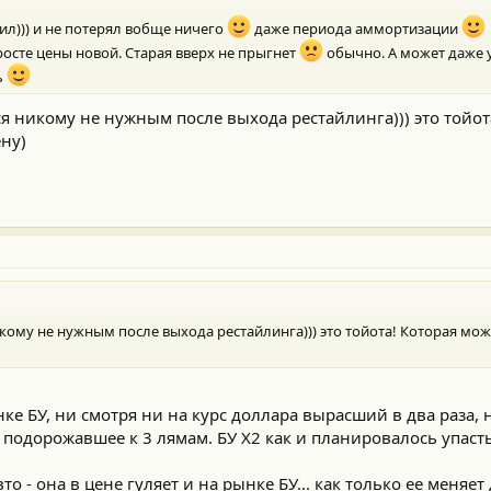
пил))) и не потерял вобще ничего
даже периода аммортизации
и росте цены новой. Старая вверх не прыгнет
обычно. А может даже у
ь
я никому не нужным после выхода рестайлинга))) это тойот
ену)
кому не нужным после выхода рестайлинга))) это тойота! Которая може
ке БУ, ни смотря ни на курс доллара вырасший в два раза, 
подорожавшее к 3 лямам. БУ Х2 как и планировалось упасть
авто - она в цене гуляет и на рынке БУ... как только ее меняет