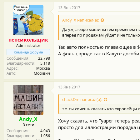
13 Янв 2017
Andy_X написал(а):
Да уж, а евро машины тем временем ни
вперёд по продажам уйдёт и не только 
пепсикольщик
Administrator
Так авто полностью плавающее в $ 
Команда форума
А фольц вроде как в Калуге дособ
Сообщения
22.798
Благодарности
5.118
Адрес
Москва
Авто
Москвич
13 Янв 2017
chackDm написал(а):
т.е. ты хочешь сказать что европейцы к
Andy_X
Хочу сказать, что Туарег теперь ре
В сети
просто для иллюстрации порядка ц
Сообщения
4.043
Благодарности
1.056