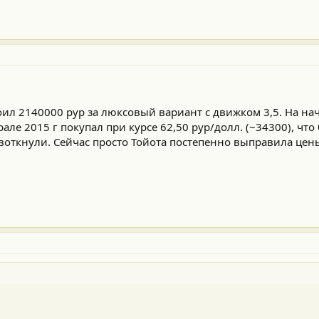
тоил 2140000 рур за люксовый вариант с движком 3,5. На на
рале 2015 г покупал при курсе 62,50 рур/долл. (~34300), чт
воткнули. Сейчас просто Тойота постепенно выправила цен