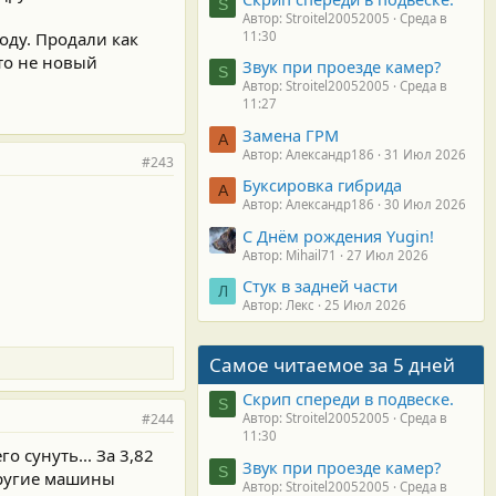
S
Автор: Stroitel20052005
Среда в
году. Продали как
11:30
это не новый
Звук при проезде камер?
S
Автор: Stroitel20052005
Среда в
11:27
Замена ГРМ
А
Автор: Александр186
31 Июл 2026
#243
Буксировка гибрида
А
Автор: Александр186
30 Июл 2026
С Днём рождения Yugin!
Автор: Mihail71
27 Июл 2026
Стук в задней части
Л
Автор: Лекс
25 Июл 2026
Самое читаемое за 5 дней
Скрип спереди в подвеске.
S
#244
Автор: Stroitel20052005
Среда в
11:30
 сунуть... За 3,82
Звук при проезде камер?
S
другие машины
Автор: Stroitel20052005
Среда в