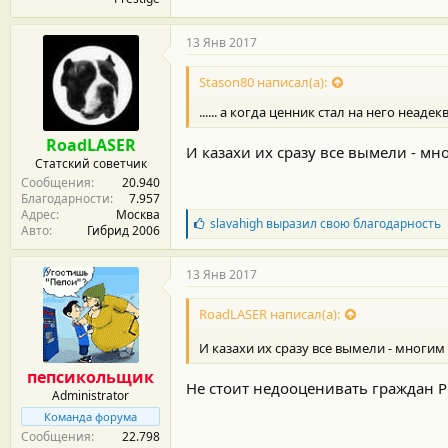
13 Янв 2017
Stason80 написал(а):
...... а когда ценник стал на него неад
RoadLASER
И казахи их сразу все вымели - м
Статский советчик
Сообщения
20.940
Благодарности
7.957
Адрес
Москва
Б
slavahigh
выразил свою благодарность
Авто
Гибрид 2006
л
а
г
13 Янв 2017
о
д
RoadLASER написал(а):
а
р
И казахи их сразу все вымели - многим
н
о
пепсикольщик
с
Не стоит недооценивать граждан Р
Administrator
т
и
Команда форума
:
Сообщения
22.798