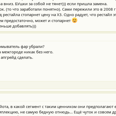
а вниз. БУшки за собой не тянет))) если пришла замена.
ок. (то что заработали понятно). Сами пережили это в 2008 
д рестайла стопарнет цену на Х3. Одно радует, что рестайл 
ем предостаточно, может и стопарнет
еньше добавлять)))
 омыватель фар убрали?
а межгороде никак без него.
 апгрейд сделать.
ота, в какой сегмент с таким ценником они предполагают его
мплекцию, не самую бедную отнюдь... Ещё чуток и совсем 