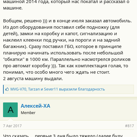
машиной 2014 года, который нас покатал и рассказал о
машине.
Вобщем, решено ))) и в конце июля заказал автомобиль.
Из доп оборудования поставил себе подножку (для
детей), замки на коробку и капот, сигнализацию и
наклеил клеенки под ручки, на пороги и на задний
багажник). Сразу поставил ГБО, которое в принципе
планирую начинать использовать после небольшой
"обкатки" в 1000 км. Параллельно насмотрелся роликов
про автомат коробку ))). Так как комплектация голая, то
понимал, что особо много чего ждать не стоит.
2 августа машину выдали.
Б
MVG-V70
,
Tarzan
и
Sever11
выразили благодарность
л
а
г
Алексей-ХА
А
о
Member
д
а
р
7 Авг 2017
#817
н
о
Что сказать ... первые 3 дня было тяжело (далее буду