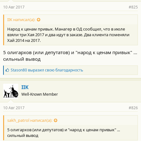
10 Авг 2017
#825
IIK написал(а):
Народ к ценам привык. Манагер в ОД сообщил, что в июле
взяли три Хая 2017 и два идут в заказе. Два клиента поменяли
Хай 2014 на 2017.
5 олигархов (или депутатов) и "народ к ценам привык" ...
сильный вывод
Б
Stason80
выразил свою благодарность
л
а
г
IIK
о
Well-Known Member
д
а
р
10 Авг 2017
#826
н
о
с
sakh_patrol написал(а):
т
5 олигархов (или депутатов) и "народ к ценам привык" ...
и
:
сильный вывод