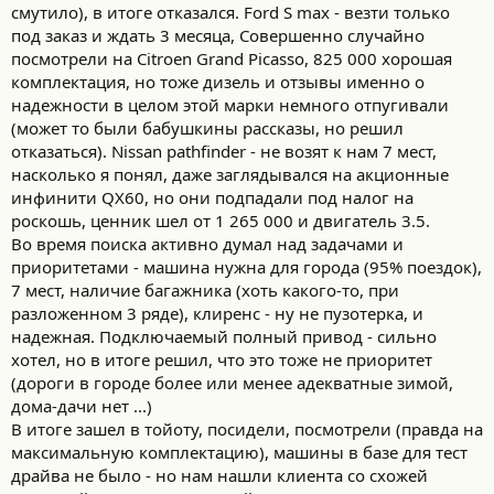
смутило), в итоге отказался. Ford S max - везти только
под заказ и ждать 3 месяца, Совершенно случайно
посмотрели на Citroen Grand Picasso, 825 000 хорошая
комплектация, но тоже дизель и отзывы именно о
надежности в целом этой марки немного отпугивали
(может то были бабушкины рассказы, но решил
отказаться). Nissan pathfinder - не возят к нам 7 мест,
насколько я понял, даже заглядывался на акционные
инфинити QX60, но они подпадали под налог на
роскошь, ценник шел от 1 265 000 и двигатель 3.5.
Во время поиска активно думал над задачами и
приоритетами - машина нужна для города (95% поездок),
7 мест, наличие багажника (хоть какого-то, при
разложенном 3 ряде), клиренс - ну не пузотерка, и
надежная. Подключаемый полный привод - сильно
хотел, но в итоге решил, что это тоже не приоритет
(дороги в городе более или менее адекватные зимой,
дома-дачи нет ...)
В итоге зашел в тойоту, посидели, посмотрели (правда на
максимальную комплектацию), машины в базе для тест
драйва не было - но нам нашли клиента со схожей