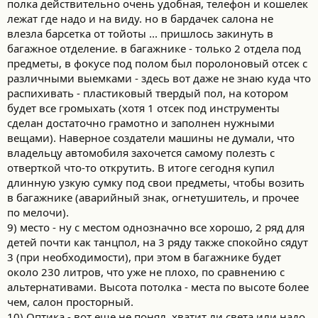
полка действительно очень удобная, телефон и кошелек
лежат где надо и на виду. но в бардачек салона не
влезла барсетка от тойоты ... пришлось закинуть в
багажное отделение. в багажнике - только 2 отдела под
предметы, в фокусе под полом был поролоновый отсек с
различными выемками - здесь вот даже не знаю куда что
распихивать - пластиковый твердый пол, на котором
будет все громыхать (хотя 1 отсек под инструменты
сделан достаточно грамотно и заполнен нужными
вещами). Наверное создатели машины не думали, что
владельцу автомобиля захочется самому полезть с
отверткой что-то открутить. В итоге сегодня купил
длинную узкую сумку под свои предметы, чтобы возить
в багажнике (аварийный знак, огнетушитель, и прочее
по мелочи).
9) место - ну с местом однозначно все хорошо, 2 ряд для
детей почти как танцпол, на 3 ряду также спокойно сядут
3 (при необходимости), при этом в багажнике будет
около 230 литров, что уже не плохо, по сравнению с
альтернативами. Высота потолка - места по высоте более
чем, салон просторный.
10) Оптика - вот еще не понял, хватит ли света или надо