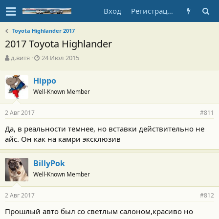
Вход
Регистрация
Toyota Highlander 2017
2017 Toyota Highlander
А
Д
д.витя
24 Июл 2015
в
а
т
т
Hippo
о
а
Well-Known Member
р
н
т
а
е
ч
2 Авг 2017
#811
м
а
ы
л
Да, в реальности темнее, но вставки действительно не
а
айс. Он как на камри эксклюзив
BillyPok
Well-Known Member
2 Авг 2017
#812
Прошлый авто был со светлым салоном,красиво но