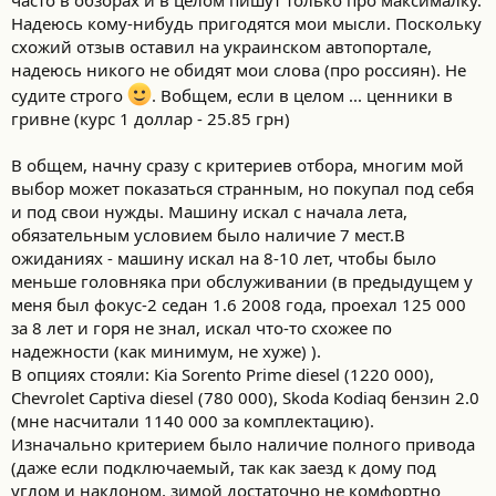
Надеюсь кому-нибудь пригодятся мои мысли. Поскольку
схожий отзыв оставил на украинском автопортале,
надеюсь никого не обидят мои слова (про россиян). Не
судите строго
. Вобщем, если в целом ... ценники в
гривне (курс 1 доллар - 25.85 грн)
В общем, начну сразу с критериев отбора, многим мой
выбор может показаться странным, но покупал под себя
и под свои нужды. Машину искал с начала лета,
обязательным условием было наличие 7 мест.В
ожиданиях - машину искал на 8-10 лет, чтобы было
меньше головняка при обслуживании (в предыдущем у
меня был фокус-2 седан 1.6 2008 года, проехал 125 000
за 8 лет и горя не знал, искал что-то схожее по
надежности (как минимум, не хуже) ).
В опциях стояли: Kia Sorento Prime diesel (1220 000),
Chevrolet Captiva diesel (780 000), Skoda Кodiaq бензин 2.0
(мне насчитали 1140 000 за комплектацию).
Изначально критерием было наличие полного привода
(даже если подключаемый, так как заезд к дому под
углом и наклоном, зимой достаточно не комфортно