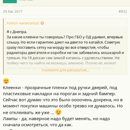
велик, даже печален можно сказать
а
5) зимняя резина - вот здесь немного смутило, почти все
р
29 Авг 2017
#832
покрышки описаны с пометкой 4*4 - так как у меня передний
н
привод, то то ли так производитель просто подтсраховывается
о
(понятное дело, что машина будет ездить без проблем), но как-
с
Хохол написал(а):
то это насторожило. Шипы покупать не вижу смысла.
т
Я с Днепра.
и
:
За какие клеёнки ты говоришь? Про ГБО у ОД удивил, впервые
слышу. Но если гарантию дают на двигло то катайся. Советую
сразу поставить сетку на морду во все отверстия, чтобы
радиаторы двигателя и коробки не так забивались мошкарой и
грязью. На 18 дисках сам зимой катаюсь с удовольствием. Не
пойму чего ты найти не можешь зимнюю. Полно ее, может
чуток размер не тот. Лампочки в дальний поменяй, да и в
Нажмите для раскрытия...
ближний можно тоже, у тебя ведь родные не диоды.
Противотуманки от лексуса тоже диоды . И т.д тут все это на
форуме есть.
Клеенки - прозрачные пленки под ручки дверей, под
пластиковые накладки на порогах и задний бампер.
Сейчас вот думаю что это было оооочень дохрена, но в
момент покупки машины особо трезво не думалось. Но
не отклеивать же уже ...
Лампы - да, наверное надо будет менять, но надо
сначала осмотреться, что да как.