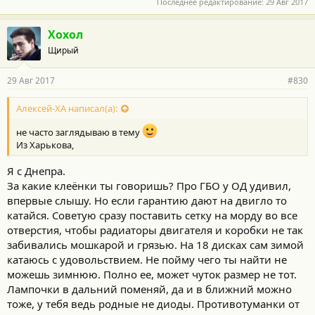
Последнее редактирование:
29 Авг 2017
Хохол
Щирый
29 Авг 2017
#830
Алексей-ХА написал(а):
не часто заглядываю в тему
Из Харькова,
Я с Днепра.
За какие клеёнки ты говоришь? Про ГБО у ОД удивил,
впервые слышу. Но если гарантию дают на двигло то
катайся. Советую сразу поставить сетку на морду во все
отверстия, чтобы радиаторы двигателя и коробки не так
забивались мошкарой и грязью. На 18 дисках сам зимой
катаюсь с удовольствием. Не пойму чего ты найти не
можешь зимнюю. Полно ее, может чуток размер не тот.
Лампочки в дальний поменяй, да и в ближний можно
тоже, у тебя ведь родные не диоды. Противотуманки от