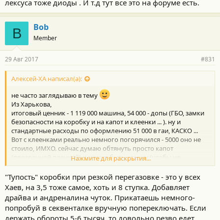
лексуса тоже диоды . И т.д тут все это на форуме есть.
Bob
B
Member
29 Авг 2017
#831
Алексей-ХА написал(а):
не часто заглядываю в тему
Из Харькова,
итоговый ценник - 1 119 000 машина, 54 000 - допы (ГБО, замки
безопасности на коробку и на капот и клеенки ... ). ну и
стандартные расходы по оформлению 51 000 в гаи, КАСКО ...
Вот с клеенками реально немного погорячился - 5000 оно не
стоило, ИМХО. сейчас думаю обтянуть просто капот
(прозрачной пленкой) и может быть крышу (чтобы не
Нажмите для раскрытия...
переживать за птиц) - темнее цветом, например черную, но
боюсь что будет выглядеть колхозно.
"Тупость" коробки при резкой перегазовке - это у всех
Хаев, на 3,5 тоже самое, хоть и 8 ступка. Добавляет
текущий расход в городе - 13.2, после последнего сброса
драйва и андреналина чуток. Прикатаешь немного-
показывает 13. цифра более чем достойная, вот теперь
попробуй в секвенталке вручную попереключать. Если
реально думаю, зачем поставил ГБО? тем более газ почти 17
держать обороты 5-6 тысяч, то довольно резво едет.
уже и это не радует. Само ГБО ставил у официалов - с их слов