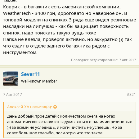
такое.
Коврик - в багажник есть американской компании,
WeatherTech - 3400 грн, дороговато но наверное он. В
топовой модели на спинках 3 ряда еще видел резиновые
накладки на липучках - как бы защищает поверхность
спинок, надо поискать такую вущь тоже
Папка не влезла, проверял активно, но аккуратно ))) так
что ездит в отделе заднего багажника рядом с
инструментом.
Последнее редактирование:
7 Авг 2017
Sever11
Well-Known Member
7 Авг 2017
#821
Алексей-ХА написал(а):
День добрый, трое детей с количеством снега на ногах
автоматически заставляют задумываться о наличии резиновых
))) за всеми не уследишь, и ноги чистить не успеешь. Но за
совет большое спасибо, посмотрю что это такое.