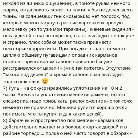
исходя из личных ощущений), в тойоте рукам немного
жарко, когда локоть лежит на ткани. я бы не делал здесь
ткань. На солнцезащитных козырьках нет полосок, под
которые можно засунуть разные карточки и прочую
мелочевку (но то уже мои тараканы). Тканевые сидения -
пока у детей стоят автокресла, ткань выглядит не так уже
и странно, плюс собака может также привнести
некоторые коррективы. При посадке в салон немного
цепляю обшивку пугавицами от задних карманов
штанов - при кожаном салоне наверное бы уже
расстраивался от царапин (мне так кажется). Отсутствие
"закоса под дерево" и хрома в салоне пока выглядит
только как плюс
.
7) Руль - на фокусе нравились уплотнения на 10 и 2
часах. Здесь эти уплотнения менее выражены, но это
специфика, надо привыкать, расположение кнопок тоже
немного не привычно. Машина рулится хорошо (если
понимать, что ты купил и для каких целей).
8) бардачек и пространство под мелочи - кармашков
действительно хватает и в боковых картах дверей и в
районе торпедо ... полка о ней часто говорят в обзорах -