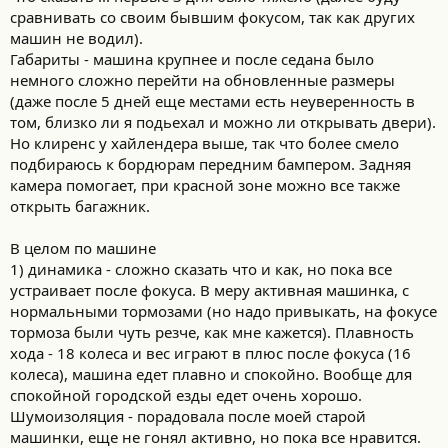
с
сравнивать со своим бывшим фокусом, так как других
т
и
машин не водил).
:
Габариты - машина крупнее и после седана было
немного сложно перейти на обновленные размеры
(даже после 5 дней еще местами есть неуверенность в
том, близко ли я подьехал и можно ли открывать двери).
Но клиренс у хайлендера выше, так что более смело
подбираюсь к бордюрам передним бампером. Задняя
камера помогает, при красной зоне можно все также
открыть багажник.
В целом по машине
1) динамика - сложно сказать что и как, но пока все
устраивает после фокуса. В меру активная машинка, с
нормальными тормозами (но надо привыкать, на фокусе
тормоза были чуть резче, как мне кажется). Плавность
хода - 18 колеса и вес играют в плюс после фокуса (16
колеса), машина едет плавно и спокойно. Вообще для
спокойной городской езды едет очень хорошо.
Шумоизоляция - порадовала после моей старой
машинки, еще не гонял активно, но пока все нравится.