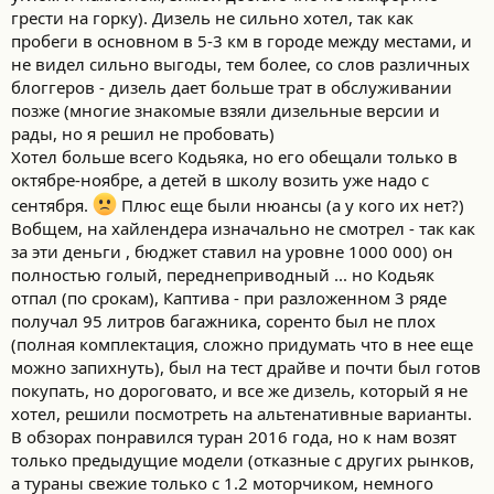
грести на горку). Дизель не сильно хотел, так как
пробеги в основном в 5-3 км в городе между местами, и
не видел сильно выгоды, тем более, со слов различных
блоггеров - дизель дает больше трат в обслуживании
позже (многие знакомые взяли дизельные версии и
рады, но я решил не пробовать)
Хотел больше всего Кодьяка, но его обещали только в
октябре-ноябре, а детей в школу возить уже надо с
сентября.
Плюс еще были нюансы (а у кого их нет?)
Вобщем, на хайлендера изначально не смотрел - так как
за эти деньги , бюджет ставил на уровне 1000 000) он
полностью голый, переднеприводный ... но Кодьяк
отпал (по срокам), Каптива - при разложенном 3 ряде
получал 95 литров багажника, соренто был не плох
(полная комплектация, сложно придумать что в нее еще
можно запихнуть), был на тест драйве и почти был готов
покупать, но дороговато, и все же дизель, который я не
хотел, решили посмотреть на альтенативные варианты.
В обзорах понравился туран 2016 года, но к нам возят
только предыдущие модели (отказные с других рынков,
а тураны свежие только с 1.2 моторчиком, немного