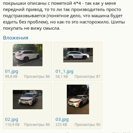
покрышки описаны с пометкой 4*4 - так как у меня
передний привод, то то ли так производитель просто
подстраховывается (понятное дело, что машина будет
ездить без проблем), но как-то это насторожило. Шипы
покупать не вижу смысла.
Вложения
01.jpg
01_1.jpg
99,8 KB
Просмотры: 86
58,1 KB
Просмотры: 87
02.jpg
03.jpg
116,9 KB
Просмотры: 86
225 KB
Просмотры: 90