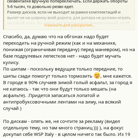
секвенталке вручную попереключать. Если держать обороты
5-6 тысяч, то довольно резво едет.
Размер дисков, если не выходит за рамки комплектаций и
вылет не на ширину всей дороги, для дилера не должен играть
ни какой роли. Ну а если нет эстетических предпочтений, то 18
Нажмите для раскрытия...
резина бюджетней, можно просто переобуваться и все.
Покрышки 4*4 это "развод" маркетологов, они ещё и 24*24
Спасибо, да, думаю что на обгонах надо будет
напишут. А вот насчёт "шипов" как сказать. В ледяной колее
переходить на ручной режим (как и на механике,
или ямке, въехав передом, может просто не выехать, не говоря
понижая (ограничивая передачу) перед маневром), но на
о троганье на подъем. Это не "пузотёрка" весом в тонну , масса
базе подрулевых лепестков нет - надо будет мучать
в 2 раза больше. Полный привод подтолкнёт, если что, а у тебя
его нет. Хотя какие сейчас в Украине зимы не знаю. В своё
кулису.
время прожил в Днепре 26 лет, был и снег и гололёд, но в
По шипам - поскольку ведущие только передние, то
основном снега мало было. Но это давно было. У вас все равно
шипы сзади помогут только тормозить
, мне кажется.
нет , наверное, снега в метр - полтора, как у нас. Я бы ставил
В городе в 90% случаев зимой голый асфальт, за город я
"шипы" по принципу " хуже не будет".
не катаюсь - так что они будут только мешать (на
асфальте). .Придется запасаться лопатой и
антипробуксовочными лентами на зиму, на всякий
случай )
По дискам - опять же, не сочтите за рекламу (видел
отдельную тему, но там много страниц ))) ), на фокус
докупал себе WSP Italy - в целом ничего так было. Из 19