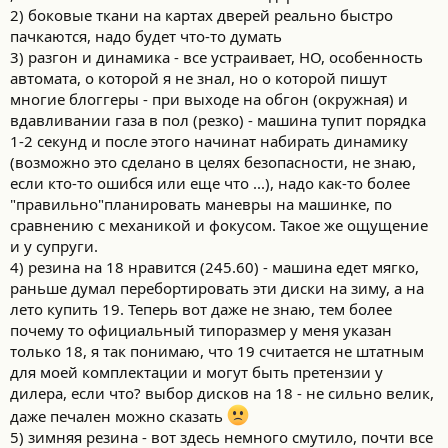
2) боковые ткани на картах дверей реально быстро
пачкаются, надо будет что-то думать
3) разгон и динамика - все устраивает, НО, особенность
автомата, о которой я не знал, но о которой пишут
многие блоггеры - при выходе на обгон (окружная) и
вдавливании газа в пол (резко) - машина тупит порядка
1-2 секунд и после этого начинат набирать динамику
(возможно это сделано в целях безопасности, не знаю,
если кто-то ошибся или еще что ...), надо как-то более
"правильно"планировать маневры на машинке, по
сравнению с механикой и фокусом. Такое же ощущение
и у супруги.
4) резина на 18 нравится (245.60) - машина едет мягко,
раньше думал перебортировать эти диски на зиму, а на
лето купить 19. Теперь вот даже не знаю, тем более
почему то официальный типоразмер у меня указан
только 18, я так понимаю, что 19 считается не штатным
для моей комплектации и могут быть претензии у
дилера, если что? выбор дисков на 18 - не сильно велик,
даже печален можно сказать
5) зимняя резина - вот здесь немного смутило, почти все