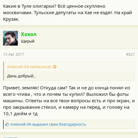
Какие в Туле олигархи? Всё ценное скуплено
москвичами. Тульские депутаты на Хае не ездят. На край
Крузак.
Хохол
Щирый
15 Авг 2017
#827
Алексей-ХА написал(а):
День добрый, .
Привет, земляк! Откуда сам? Так и не до конца понял из
всего чтива , что и почем ты купил? Выложил бы фоты
машины. Ответы на все твои вопросы есть и про экран, и
про закрывание стёкол, и камеру на перед, и голову на
10,1 дюйм и тд
Б
Алексей-ХА
выразил свою благодарность
л
а