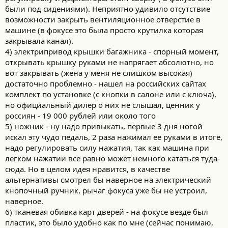
были под сидениями). Неприятно удивило отсутствие
возможности закрыть вентиляционное отверстие в
машине (в фокусе это была просто крутилка которая
закрывала канал).
4) электрипривод крышки багажника - спорный момент,
открывать крышку руками не напрягает абсолютно, но
вот закрывать (жена у меня не слишком высокая)
достаточно проблемно - нашел на российских сайтах
комплект по установке (с кнопки в салоне или с ключа),
но официальный дилер о них не слышал, ценник у
россиян - 19 000 рублей или около того
5) ножник - ну надо привыкать, первые 3 дня ногой
искал эту чудо педаль, 2 раза нажимал ее руками в итоге,
надо регулировать силу нажатия, так как машина при
легком нажатии все равно может немного кататься туда-
сюда. Но в целом идея нравится, в качестве
альтернативы смотрел бы наверное на электрический
кнопочный ручник, рычаг фокуса уже бы не устроил,
наверное.
6) тканевая обивка карт дверей - на фокусе везде был
пластик, это было удобно как по мне (сейчас понимаю,