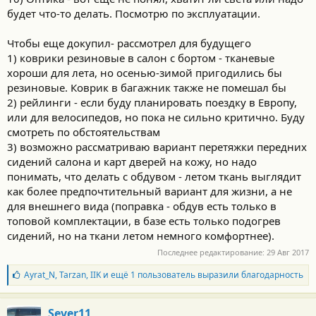
будет что-то делать. Посмотрю по эксплуатации.
Чтобы еще докупил- рассмотрел для будущего
1) коврики резиновые в салон с бортом - тканевые
хороши для лета, но осенью-зимой пригодились бы
резиновые. Коврик в багажник также не помешал бы
2) рейлинги - если буду планировать поездку в Европу,
или для велосипедов, но пока не сильно критично. Буду
смотреть по обстоятельствам
3) возможно рассматриваю вариант перетяжки передних
сидений салона и карт дверей на кожу, но надо
понимать, что делать с обдувом - летом ткань выглядит
как более предпочтительный вариант для жизни, а не
для внешнего вида (поправка - обдув есть только в
топовой комплектации, в базе есть только подогрев
сидений, но на ткани летом немного комфортнее).
Последнее редактирование:
29 Авг 2017
Б
Ayrat_N
,
Tarzan
,
IIK
и ещё 1 пользователь выразили благодарность
л
а
г
Sever11