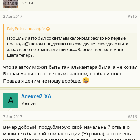
В сети
2 Авг 2017
#815
BillyPok написал(а):
Прошлый авто был со светлым салоном,красиво но первые
пол года)))) потом ппц,джинсы и кожа делает свое дело и что
характерно не отмывается ни как.... Зарекся только тёмные
цвета теперь.
Что за авто? Может быть там алькантара была, а не кожа?
Вторая машина со светлым салоном, проблем ноль.
Правда я деним не ношу вообще.
Алексей-ХА
А
Member
7 Авг 2017
#816
Вечер добрый, продублирую свой начальный отзыв о
машине в базовой комплектации (Украина), а то очень
часто в обзорах и в целом пишут только про максималку.