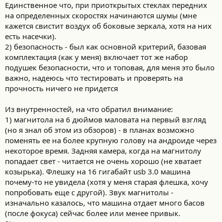
Единственное что, при приоткрытых стеклах передних
на определенных скоростях начинаются шумы (мне
кажется свистит воздух об боковые зеркала, хотя на них
есть насечки).
2) безопасность - был как основной критерий, базовая
комплектация (как у меня) включает тот же набор
подушек безопасности, что и топовая, для меня это было
важно, надеюсь что тестировать и проверять на
прочность ничего не придется
Из внутренностей, на что обратил внимание:
1) магнитола на 6 дюймов маловата на первый взгляд
(но я знал об этом из обзоров) - в планах возможно
поменять ее на более крупную голову на андроиде через
некоторое время. Задняя камера, когда на магнитолу
попадает свет - читается не очень хорошо (не хватает
козырька). Флешку на 16 гигабайт usb 3.0 машина
почему-то не увидела (хотя у меня старая флешка, хочу
попробовать еще с другой). Звук магнитолы -
изначально казалось, что машина отдает много басов
(после фокуса) сейчас более или менее привык.