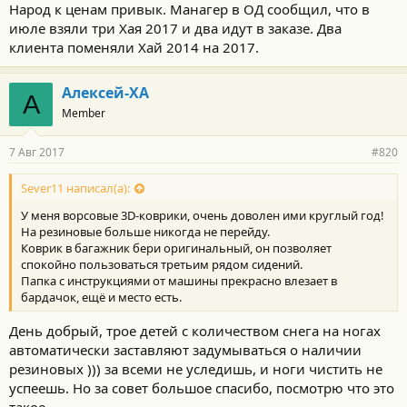
Народ к ценам привык. Манагер в ОД сообщил, что в
июле взяли три Хая 2017 и два идут в заказе. Два
клиента поменяли Хай 2014 на 2017.
Алексей-ХА
А
Member
7 Авг 2017
#820
Sever11 написал(а):
У меня ворсовые 3D-коврики, очень доволен ими круглый год!
На резиновые больше никогда не перейду.
Коврик в багажник бери оригинальный, он позволяет
спокойно пользоваться третьим рядом сидений.
Папка с инструкциями от машины прекрасно влезает в
бардачок, ещё и место есть.
День добрый, трое детей с количеством снега на ногах
автоматически заставляют задумываться о наличии
резиновых ))) за всеми не уследишь, и ноги чистить не
успеешь. Но за совет большое спасибо, посмотрю что это