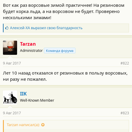
Вот как раз ворсовые зимой практичнее! На резиновом
будет корка льда, а на ворсовом не будет. Проверено
несколькими зимами!
Б
Алексей-ХА
выразил свою благодарность
л
а
г
Tarzan
о
Administrator
Команда форума
д
а
р
9 Авг 2017
#822
н
о
Лет 10 назад отказался от резиновых в пользу ворсовых,
с
ни разу не пожалел.
т
и
:
IIK
Well-Known Member
9 Авг 2017
#823
Tarzan написал(а):