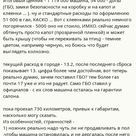
итоговый ценник - 1 119 000 машина, 54 000 - допы
(ГБО, замки безопасности на коробку и на капот и
клеенки ... ). ну и стандартные расходы по оформлению
51 000 в гаи, КАСКО ... Вот с клеенками реально немного
погорячился - 5000 оно не стоило, ИМХО. сейчас думаю
обтянуть просто капот (прозрачной пленкой) и может
быть крышу (чтобы не переживать за птиц) - темнее
цветом, например черную, но боюсь что будет
выглядеть колхозно.
текущий расход в городе - 13.2, после последнего сброса
показывает 13. цифра более чем достойная, вот теперь
реально думаю, зачем поставил ГБО? тем более газ
почти 17 уже и это не радует. Само ГБО ставил у
официалов - с их слов машина осталась на гарантии
салона.
пока проехал 730 километров, привык к габаритам,
насколько могу сказать.
Из особенностей, странностей -
1) ножник реально надо чуть ли не продавливать в пол
,чтобы машина остановилась и не дергалась после него