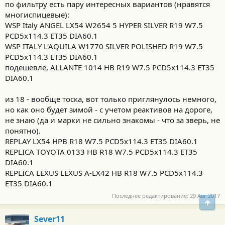
по фильтру есть пару интересных вариантов (нравятся
многиспицевые):
WSP Italy ANGEL LX54 W2654 5 HYPER SILVER R19 W7.5
PCD5x114.3 ET35 DIA60.1
WSP ITALY L'AQUILA W1770 SILVER POLISHED R19 W7.5
PCD5x114.3 ET35 DIA60.1
подешевле, ALLANTE 1014 HB R19 W7.5 PCD5x114.3 ET35
DIA60.1
из 18 - вообще тоска, вот только приглянулось немного,
но как оно будет зимой - с учетом реактивов на дороге,
не знаю (да и марки не сильно знакомы - что за зверь, не
понятно).
REPLAY LX54 HPB R18 W7.5 PCD5x114.3 ET35 DIA60.1
REPLICA TOYOTA 0133 HB R18 W7.5 PCD5x114.3 ET35
DIA60.1
REPLICA LEXUS LEXUS A-LX42 HB R18 W7.5 PCD5x114.3
ET35 DIA60.1
Последнее редактирование:
29 Авг 2017
Свер
Sever11