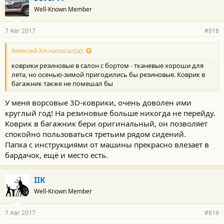
о
Well-Known Member
д
а
р
7 Авг 2017
#818
н
о
с
Алексей-ХА написал(а):
т
коврики резиновые в салон с бортом - тканевые хороши для
и
:
лета, но осенью-зимой пригодились бы резиновые. Коврик в
багажник также не помешал бы
У меня ворсовые 3D-коврики, очень доволен ими
круглый год! На резиновые больше никогда не перейду.
Коврик в багажник бери оригинальный, он позволяет
спокойно пользоваться третьим рядом сидений.
Папка с инструкциями от машины прекрасно влезает в
бардачок, ещё и место есть.
IIK
Well-Known Member
7 Авг 2017
#819