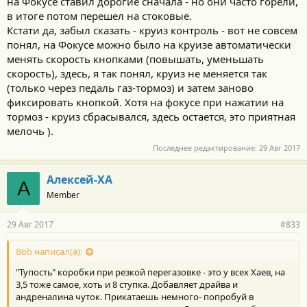
на Фокусе ставил дорогие сначала - но они часто горели,
в итоге потом перешел на стоковые.
Кстати да, забыл сказать - круиз контроль - вот не совсем
понял, на Фокусе можно было на круизе автоматически
менять скорость кнопками (повышать, уменьшать
скорость), здесь, я так понял, круиз не меняется так
(только через педаль газ-тормоз) и затем заново
фиксировать кнопкой. Хотя на фокусе при нажатии на
тормоз - круиз сбрасывался, здесь остается, это приятная
мелочь ).
Последнее редактирование:
29 Авг 2017
Алексей-ХА
А
Member
29 Авг 2017
#833
Bob написал(а):
"Тупость" коробки при резкой перегазовке - это у всех Хаев, на
3,5 тоже самое, хоть и 8 ступка. Добавляет драйва и
андреналина чуток. Прикатаешь немного- попробуй в