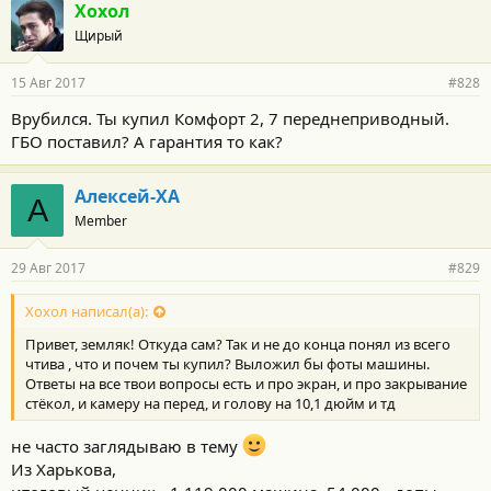
г
Хохол
о
Щирый
д
а
р
15 Авг 2017
#828
н
о
Врубился. Ты купил Комфорт 2, 7 переднеприводный.
с
ГБО поставил? А гарантия то как?
т
и
:
Алексей-ХА
А
Member
29 Авг 2017
#829
Хохол написал(а):
Привет, земляк! Откуда сам? Так и не до конца понял из всего
чтива , что и почем ты купил? Выложил бы фоты машины.
Ответы на все твои вопросы есть и про экран, и про закрывание
стёкол, и камеру на перед, и голову на 10,1 дюйм и тд
не часто заглядываю в тему
Из Харькова,