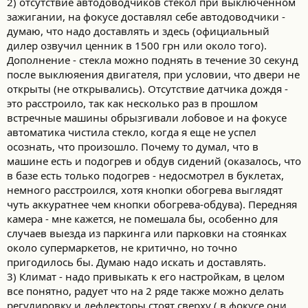
2) отсутствие автодоводчиков стекол при выключенном
зажигании, на фокусе доставлял себе автодоводчики -
думаю, что надо доставлять и здесь (официальный
дилер озвучил ценник в 1500 грн или около того).
Дополнение - стекла можно поднять в течение 30 секунд
после выклюяения двигателя, при условии, что двери не
открыты (не открывались). Отсутствие датчика дождя -
это расстроило, так как несколько раз в прошлом
встречные машины обрызгивали лобовое и на фокусе
автоматика чистила стекло, когда я еще не успел
осознать, что произошло. Почему то думал, что в
машине есть и подогрев и обдув сидений (оказалось, что
в базе есть только подогрев - недосмотрел в буклетах,
немного расстроился, хотя кнопки обогрева выглядят
чуть аккуратнее чем кнопки обогрева-обдува). Передняя
камера - мне кажется, не помешала бы, особенно для
случаев выезда из паркинга или парковки на стоянках
около супермаркетов, не критично, но точно
пригодилось бы. Думаю надо искать и доставлять.
3) Климат - надо привыкать к его настройкам, в целом
все понятно, радует что на 2 ряде также можно делать
регулировку и дефлекторы стоят сверху ( в фокусе они