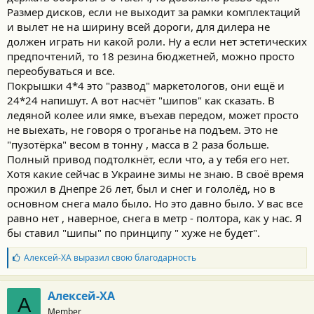
Размер дисков, если не выходит за рамки комплектаций
машина осталась на гарантии салона.
и вылет не на ширину всей дороги, для дилера не
пока проехал 730 километров, привык к габаритам, насколько
должен играть ни какой роли. Ну а если нет эстетических
могу сказать.
предпочтений, то 18 резина бюджетней, можно просто
Из особенностей, странностей -
переобуваться и все.
1) ножник реально надо чуть ли не продавливать в пол ,чтобы
Покрышки 4*4 это "развод" маркетологов, они ещё и
машина остановилась и не дергалась после него
24*24 напишут. А вот насчёт "шипов" как сказать. В
2) боковые ткани на картах дверей реально быстро пачкаются,
надо будет что-то думать
ледяной колее или ямке, въехав передом, может просто
3) разгон и динамика - все устраивает, НО, особенность
не выехать, не говоря о троганье на подъем. Это не
автомата, о которой я не знал, но о которой пишут многие
"пузотёрка" весом в тонну , масса в 2 раза больше.
блоггеры - при выходе на обгон (окружная) и вдавливании газа
Полный привод подтолкнёт, если что, а у тебя его нет.
в пол (резко) - машина тупит порядка 1-2 секунд и после этого
Хотя какие сейчас в Украине зимы не знаю. В своё время
начинат набирать динамику (возможно это сделано в целях
прожил в Днепре 26 лет, был и снег и гололёд, но в
безопасности, не знаю, если кто-то ошибся или еще что ...),
надо как-то более "правильно"планировать маневры на
основном снега мало было. Но это давно было. У вас все
машинке, по сравнению с механикой и фокусом. Такое же
равно нет , наверное, снега в метр - полтора, как у нас. Я
ощущение и у супруги.
бы ставил "шипы" по принципу " хуже не будет".
4) резина на 18 нравится (245.60) - машина едет мягко, раньше
думал перебортировать эти диски на зиму, а на лето купить 19.
Б
Алексей-ХА
выразил свою благодарность
Теперь вот даже не знаю, тем более почему то официальный
л
типоразмер у меня указан только 18, я так понимаю, что 19
а
считается не штатным для моей комплектации и могут быть
г
Алексей-ХА
А
претензии у дилера, если что? выбор дисков на 18 - не сильно
о
Member
д