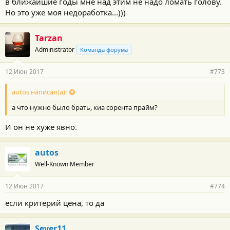
в ближайшие годы мне над этим не надо ломать голову.
Но это уже моя недоработка...)))
Tarzan
Administrator
Команда форума
12 Июн 2017
#773
autos написал(а):
а что нужно было брать, киа сорента прайм?
И он не хуже явно.
autos
Well-Known Member
12 Июн 2017
#774
если критерий цена, то да
Sever11