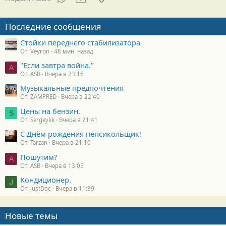
Последние сообщения
Стойки переднего стабилизатора
От: Veyron
48 мин. назад
"Если завтра война."
A
От: ASB
Вчера в 23:16
Музыкальные предпочтения
От: ZAMPRED
Вчера в 22:40
Цены на бензин.
S
От: Sergeykk
Вчера в 21:41
С Днём рождения пепсикольщик!
От: Tarzan
Вчера в 21:10
Пошутим?
A
От: ASB
Вчера в 13:05
Кондиционер.
J
От: JustDoc
Вчера в 11:39
Новые темы