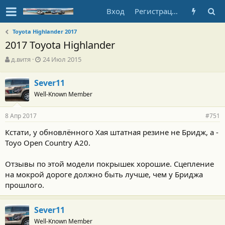
Вход
Регистрация
Toyota Highlander 2017
2017 Toyota Highlander
А
Д
д.витя
24 Июл 2015
в
а
т
т
Sever11
о
а
Well-Known Member
р
н
т
а
е
ч
8 Апр 2017
#751
м
а
ы
л
Кстати, у обновлённого Хая штатная резине не Бридж, а -
а
Toyo Open Country A20.
Отзывы по этой модели покрышек хорошие. Сцепление
на мокрой дороге должно быть лучше, чем у Бриджа
прошлого.
Sever11
Well-Known Member