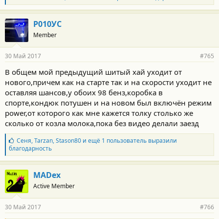
л
а
г
Р010УС
о
Member
д
а
р
30 Май 2017
#765
н
о
В общем мой предыдущий шитый хай уходит от
с
нового,причем как на старте так и на скорости уходит не
т
и
оставляя шансов,у обоих 98 бенз,коробка в
:
спорте,кондюк потушен и на новом был включён режим
power,от которого как мне кажется толку столько же
сколько от козла молока,пока без видео делали заезд
Б
Сеня
,
Tarzan
,
Stason80
и ещё 1 пользователь выразили
л
благодарность
а
г
о
MADex
д
Active Member
а
р
н
30 Май 2017
#766
о
с