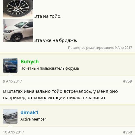
Эта на тойо.
Эта уже на бридже.
Последнее редактирование:
9 Апр 2017
Buhych
Почетный пользователь форума
9 Апр 2017
#759
В штатах изначально тойо встречалось, у меня оно
например, от комплектации никак не зависит
dimak1
Active Member
10 Апр 2017
#760