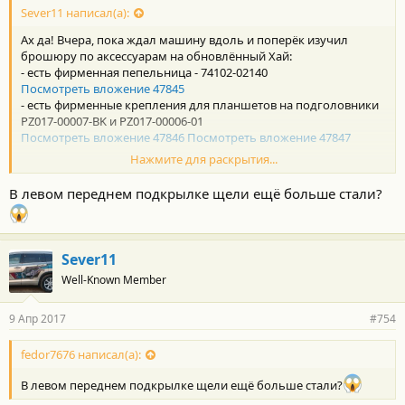
с
Sever11 написал(а):
т
Ах да! Вчера, пока ждал машину вдоль и поперёк изучил
и
:
брошюру по аксессуарам на обновлённый Хай:
- есть фирменная пепельница - 74102-02140
Посмотреть вложение 47845
- есть фирменные крепления для планшетов на подголовники
PZ017-00007-BK и PZ017-00006-01
Посмотреть вложение 47846
Посмотреть вложение 47847
Нажмите для раскрытия...
- кнопка отключения задних парктроников PW501-00560
Посмотреть вложение 47848
В левом переднем подкрылке щели ещё больше стали?
- подкрылки. Причём есть простые пластиковые, что были ещё
при старте продаж оригинального 3-го Хая, так и (sic!) с
шумкой!
Sever11
Well-Known Member
Посмотреть вложение 47850
9 Апр 2017
#754
fedor7676 написал(а):
В левом переднем подкрылке щели ещё больше стали?