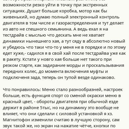
возможности резко уйти в точку при экстренных
ситуациях. Душит больше коробка, мотор как бы
живенький, но думаю полный электронный контроль
двигателя в том числе и газораспределения и тут делает
из авто не спешного семьянина. А ведь ехал я на
тестдрайв с мыслью что дескать мне не хватает
динамики нынешнего хая, а тут сяду в абсолютно новый
и убедюсь что таки что-то у меня не в порядке и по этому
едет хуже,- садился я в свой хай после тестдрайва уже как
в ракету. Кстати у новго хая больше нет такого при
резком старте, как задирание морды и проскальзывания
передних колес, до момента включения муфты и
подключеня зада, теперь он тупой везде одинаково.
Что понравилось: Меню стало разнообразней, настроек
больше, есть функция спорт со сменой окраски меню в
красный цвет, - обороты двигателя при обычной езде
держит в районе 5тыс, но на динамику это вообще не
влияет, что они сделали с силовой установкой я хз.
Магнитофон изменили считаю в лучшую сторону, сам
звук такой же, но экран на нажатие чётче, кнопки по