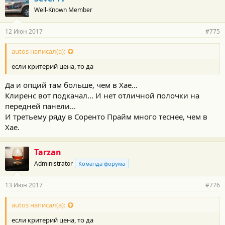
Well-Known Member
12 Июн 2017
#775
autos написал(а):
если критерий цена, то да
Да и опций там больше, чем в Хае...
Клиренс вот подкачал... И нет отличной полочки на
передней панели...
И третьему ряду в Соренто Прайм много теснее, чем в
Хае.
Tarzan
Administrator
Команда форума
13 Июн 2017
#776
autos написал(а):
если критерий цена, то да