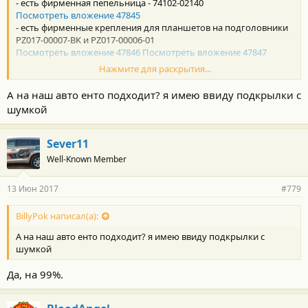
- есть фирменная пепельница - 74102-02140
Посмотреть вложение 47845
- есть фирменные крепления для планшетов на подголовники
PZ017-00007-BK и PZ017-00006-01
Посмотреть вложение 47846
Посмотреть вложение 47847
Нажмите для раскрытия...
- кнопка отключения задних парктроников PW501-00560
Посмотреть вложение 47848
А на наш авто енто подходит? я имею ввиду подкрылки с
шумкой
- подкрылки. Причём есть простые пластиковые, что были ещё
при старте продаж оригинального 3-го Хая, так и (sic!) с
шумкой!
Sever11
Well-Known Member
Посмотреть вложение 47850
13 Июн 2017
#779
BillyPok написал(а):
А на наш авто енто подходит? я имею ввиду подкрылки с
шумкой
Да, на 99%.