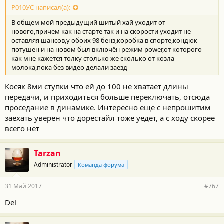
т
Р010УС написал(а):
и
В общем мой предыдущий шитый хай уходит от
:
нового,причем как на старте так и на скорости уходит не
оставляя шансов,у обоих 98 бенз,коробка в спорте,кондюк
потушен и на новом был включён режим power,от которого
как мне кажется толку столько же сколько от козла
молока,пока без видео делали заезд
Косяк 8ми ступки что ей до 100 не хватает длины
передачи, и приходиться больше переключать, отсюда
проседание в динамике. Интересно еще с непрошитим
заехать уверен что дорестайл тоже уедет, а с ходу скорее
всего нет
Tarzan
Administrator
Команда форума
31 Май 2017
#767
Del