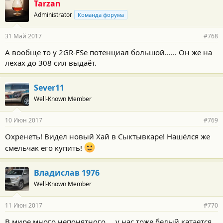
Tarzan
Administrator
Команда форума
31 Май 2017
#768
А вообще то у 2GR-FSe потенциал большой...... Он же на
лехах до 308 сил выдаёт.
Sever11
Well-Known Member
10 Июн 2017
#769
Охренеть! Видел новый Хай в Сыктывкаре! Нашёлся же
смельчак его купить!
Владислав 1976
Well-Known Member
11 Июн 2017
#770
В мире много непонятного..., у нас тоже белый катается...