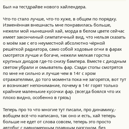
Был на тестдрайве нового хайлендера.
Что-то стало лучше, что-то хуже, в общем по порядку.
Изменённая внешнасть мне понравилась больше,
нежели мой нынешний хай, морда в белом цвете сейчас
имеет закончиный симпатичный вид, что нельзя сказать
о моём хае с его неуместной абсолютно чёрной
решёткой радиатора, само собой ходовые огни в фарах
смотрятся лучше и богаче, нежели мелкая горстка
крупных диодов где-то снизу бампера. Вместе с диодным
светом убрали и омыватель фар. Сзади стопы смотрятся
по мне не сильно и лучше чем в 14г с хром
отражателями, до того момента пока не загорятся, вот тут
и возникает непонимание, почему в 14г горят только
крайние маленькие кусочки фар. (всегда боялся что их
плохо видно, особенно в грязь)
Теперь про то что многие тут писали, про динамику,-
вобщем всё что написано, так оно и есть, хай теперь
больше не едет от слова совсем, теперь это просто
автобус с равномерным плавным разгоном, без