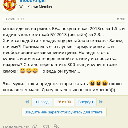
BloodAngel
Well-Known Member
13 Июн 2017
#780
когда идешь на рынок БУ... покупать хая 2013го за 1.5... и
видишь как стоит хай БУ 2013 (рестайл) за 2.3...
Хочется подойти к владельцу рестайла и сказать - Зачем,
почему?! Понимаешь его глупые формулировки ... и
необоснованное завышение цены. Но ведь кто-то
купил... и хочется теперь подойти к нему и спросить...
нахрена? Стоило переплатить 800 тыщ и купить тоже
самое!?
Но ведь он купил...
Эх... муки... так и придется старье катать
плохо
когда денег мало. Сразу остальных не понимаешь))))
First
Last
Назад
26 из 30
Вперёд
Войдите или зарегистрируйтесь для ответа.
WhatsApp
Электронная почта
Ссылка
Поделиться: