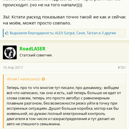
происходит. (но не на того напали))))
ЗЫ: Кстати расход показывал точно такой же как и сейчас
на моём, может просто совпало.
Б
Выразили благодарность:
ALEX Surgut
,
Сеня
,
Tarzan
и 3 другие
л
а
г
RoadLASER
о
Статский советчик
д
а
р
10 Апр 2017
#761
н
о
с
dimak1 написал(а):
т
Теперь про то что многие тут писали, про динамику,- вобщем
и
:
всё что написано, так оно и есть, хай теперь больше не едет от
слова совсем, теперь это просто автобус с равномерным
плавным разгоном, без возможности резко уйти в точку при
экстренных ситуациях. Душит больше коробка, мотор как бы
живенький, но думаю полный электронный контроль
двигателя в том числе и газораспределения и тут делает из
авто не спешного семьянина.