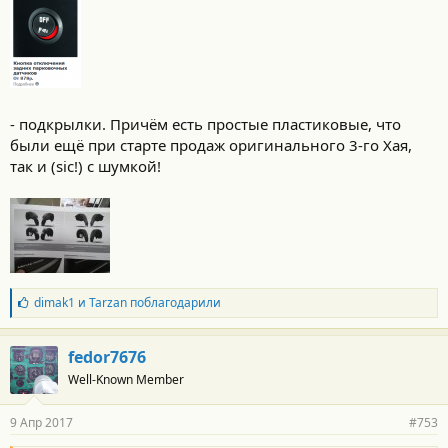
- подкрылки. Причём есть простые пластиковые, что
были ещё при старте продаж оригинального 3-го Хая,
так и (sic!) с шумкой!
Б
dimak1
и
Tarzan
поблагодарили
л
а
г
fedor7676
о
Well-Known Member
д
а
р
9 Апр 2017
#753
н
о