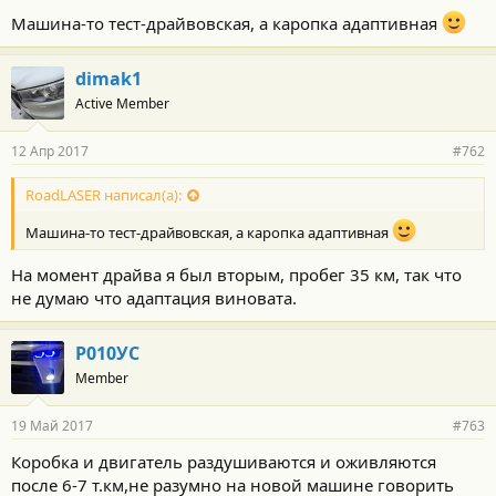
Машина-то тест-драйвовская, а каропка адаптивная
dimak1
Active Member
12 Апр 2017
#762
RoadLASER написал(а):
Машина-то тест-драйвовская, а каропка адаптивная
На момент драйва я был вторым, пробег 35 км, так что
не думаю что адаптация виновата.
Р010УС
Member
19 Май 2017
#763
Коробка и двигатель раздушиваются и оживляются
после 6-7 т.км,не разумно на новой машине говорить