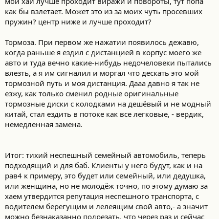
мой хай лучше проходит виражи и повороты, тут попа
как бы взлетает. Может это из за моих чуть просевших
пружин? центр ниже и лучше проходит?
Тормоза. При первом же нажатии появилось дежавю,
когда раньше я ездил с дистанцией в корпус моего же
авто и туда вечно какие-нибудь недочеловеки пытались
влезть, а я им сигналил и моргал что дескать это мой
тормозной путь и моя дистанция. Дааа давно я так не
езжу, как только сменил родные оригинальные
тормозные диски с колодками на дешёвый и не модный
китай, стал ездить в потоке как все легковые, - вердик,
немедленная замена.
Итог: тихий неспешный семейный автомобиль, теперь
подходящий и для баб. Клиенты у него будут, как и на
рав4 к примеру, это будет или семейный, или дедушка,
или женщина, но не молодёж точно, по этому думаю за
хаем утвердится репутация неспешного транспорта, с
водителем берегущим и лелеящим свой авто,- а значит
можно безнаказанно подрезать, что через раз и сейчас