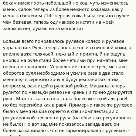
бокам имеют хоть небольшой но ход, чуть изменилось
меню. Салон теперь из более нежного кожзама, как у
меня на бежевом. (14г чёрная кожа была сильно грубее
чем бежевая, теперь одинаково и кстати на моей
заломов нет, думаю из за мягкости)
Больше всего понравилось рулевое колесо и рулевое
управление. Руль теперь больше не из свинячей кожи, а
вполне даже телячьей, нежный и приятный на ощупь,
кнопки на руле стали более чёткими при нажатии, мне
очень понравилось. Управление стало острее, меньше
оборотов руля необходимо и усилие раза в два стало
меньше,- я серьёзно хочу в будущем заняться этим
вопросом, разницей в рулевой рейке. Машина теперь
рулится по немецки резво (не крены) и точно дозируется
руль. Можно сказать она стала более женской аля рав4,
но без перегибов как в рав4. Примерно такое же рулевое
было у меня на киа соренто в спец комплектации с
регулировкой жёсткости руля. (на обычных регулировок
не было) Но вот зад мне показалось закидывает, он
более раскачивался, что не гармонировало с рулевым, -