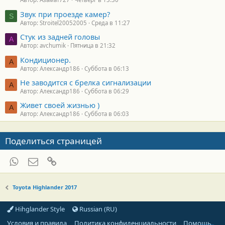
Звук при проезде камер?
S
Автор: Stroitel20052005
Среда в 11:27
Стук из задней головы
A
Автор: avchumik
Пятница в 21:32
Кондиционер.
А
Автор: Александр186
Суббота в 06:13
Не заводится с брелка сигнализации
А
Автор: Александр186
Суббота в 06:29
Живет своей жизнью )
А
Автор: Александр186
Суббота в 06:03
Поделиться страницей
WhatsApp
Электронная почта
Ссылка
Toyota Highlander 2017
Hihglander Style
Russian (RU)
Условия и правила
Политика конфиденциальности
Помощь