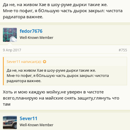
Да не, на живом Хае в шоу-руме дырки такие же.
Мне-то пофиг, я бОльшую часть дырок закрыл: чистота
радиатора важнее.
fedor7676
Well-Known Member
9 Апр 2017
#755
Sever11 написал(а):
Да не, на живом Хае в шоу-руме дырки такие же.
Мне-то пофиг, я бОльшую часть дырок закрыл: чистота
радиатора важнее.
Хоть и мою каждую мойку,не уверен в чистоте
всего,планирую на майские снять защиту,глянуть что
там
Sever11
Well-Known Member