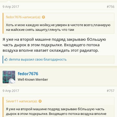
9 Апр 2017
#756
fedor7676 написал(а):
Хоть и мою каждую мойку,не уверен в чистоте всего,планирую
на майские снять защиту,глянуть что там
Я уже на второй машине подряд закрываю бОльшую
часть дырок в этом подкрылке. Входящего потока
воздуха вполне хватает охлаждать этот радиатор.
Б
demma
выразил свою благодарность
л
а
г
fedor7676
о
Well-Known Member
д
а
р
9 Апр 2017
#757
н
о
с
Sever11 написал(а):
т
Я уже на второй машине подряд закрываю бОльшую часть
и
:
дырок в этом подкрылке. Входящего потока воздуха вполне