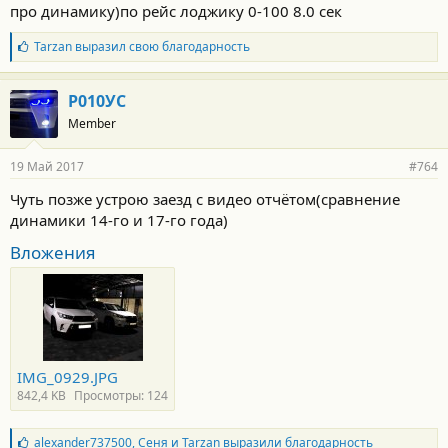
про динамику)по рейс лоджику 0-100 8.0 сек
Б
Tarzan
выразил свою благодарность
л
а
г
Р010УС
о
Member
д
а
р
19 Май 2017
#764
н
о
Чуть позже устрою заезд с видео отчётом(сравнение
с
динамики 14-го и 17-го года)
т
и
Вложения
:
IMG_0929.JPG
842,4 KB
Просмотры: 124
Б
alexander737500
,
Сеня
и
Tarzan
выразили благодарность