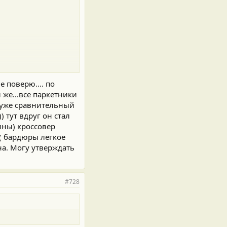
е поверю.... по
й же...все паркетники
л уже сравнительный
) тут вдруг он стал
шины) кроссовер
( бардюры легкое
на. Могу утверждать
#728