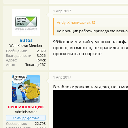
1 Апр 2017
Andy_X написал(а):
но принцип работы привода это важно
autos
99% времени хай у многих на асфал
Well-Known Member
просто, возможно, не правильно в
Сообщения
2.379
проскочить на паркете
Благодарности
3.026
Адрес
Томск
Авто
Touareg CR7
1 Апр 2017
В элблокировках там дело, не в мос
пепсикольщик
Administrator
Команда форума
Сообщения
22.798