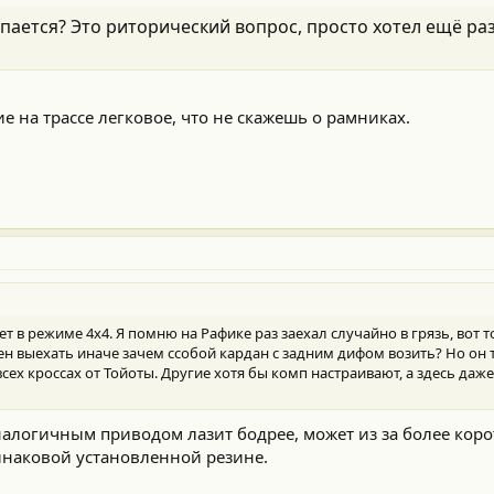
пается? Это риторический вопрос, просто хотел ещё раз
е на трассе легковое, что не скажешь о рамниках.
т в режиме 4х4. Я помню на Рафике раз заехал случайно в грязь, вот т
жен выехать иначе зачем ссобой кардан с задним дифом возить? Но он 
всех кроссах от Тойоты. Другие хотя бы комп настраивают, а здесь да
логичным приводом лазит бодрее, может из за более корот
инаковой установленной резине.