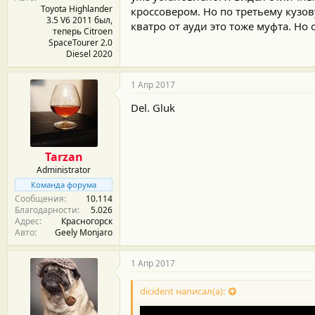
Toyota Highlander
кроссовером. Но по третьему кузов
3.5 V6 2011 был,
кватро от ауди это тоже муфта. Но 
теперь Citroen
SpaceTourer 2.0
Diesel 2020
1 Апр 2017
Del. Gluk
Tarzan
Administrator
Команда форума
Сообщения
10.114
Благодарности
5.026
Адрес
Красногорск
Авто
Geely Monjaro
1 Апр 2017
dicident написал(а):