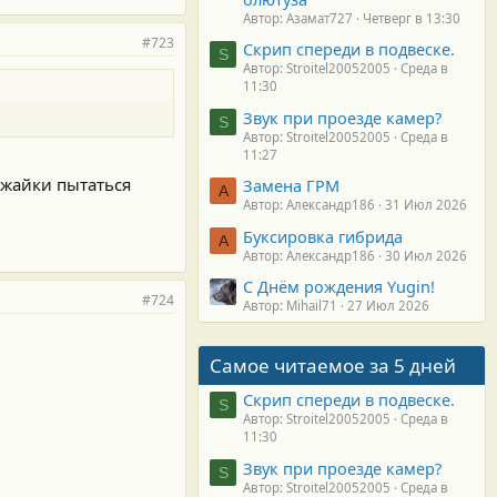
Автор: Азамат727
Четверг в 13:30
#723
Скрип спереди в подвеске.
S
Автор: Stroitel20052005
Среда в
11:30
Звук при проезде камер?
S
Автор: Stroitel20052005
Среда в
11:27
ижайки пытаться
Замена ГРМ
А
Автор: Александр186
31 Июл 2026
Буксировка гибрида
А
Автор: Александр186
30 Июл 2026
С Днём рождения Yugin!
#724
Автор: Mihail71
27 Июл 2026
Самое читаемое за 5 дней
Скрип спереди в подвеске.
S
Автор: Stroitel20052005
Среда в
11:30
Звук при проезде камер?
S
Автор: Stroitel20052005
Среда в