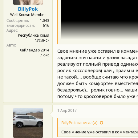
BillyPok
Well-Known Member
Сообщения
1.043
Благодарности
616
Адрес
Республика Коми
г.Усинск
Авто
Хайлендер 2014
Свое мнение уже оставил в коммента
люкс
заданию эти парни и уазик засадят 
реализуют полный привод одинаково
ролик коссловеров( хай , прайм и е
не такой.... вообще считаю что кр
должен быть комфортен вместителе
бездорожье)... ролик говно... маш
потому что кроссоверов было уже 4
1 Апр 2017
BillyPok написал(а):
Свое мнение уже оставил в комментарии