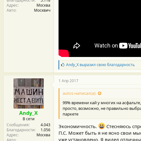
Благодарности
5.118
Адрес
Москва
Авто
Москвич
Б
Andy_X
выразил свою благодарность
л
а
г
1 Апр 2017
о
д
autos написал(а):
а
р
99% времени хай у многих на асфальте,
н
просто, возможно, не правильно выбра
о
Andy_X
паркете
с
В сети
т
Сообщения
4.043
и
Экономичность.
Стесняюсь спро
Благодарности
1.056
:
П.С. Может быть я не ясно свои мыс
Адрес
Москва
уже установлено. Я видел отличны
Авто