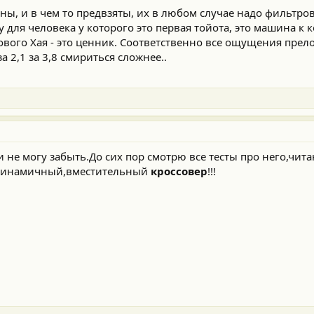
ны, и в чем то предвзяты, их в любом случае надо фильтров
у для человека у которого это первая тойота, это машина к 
нового Хая - это ценник. Соответственно все ощущения прел
а 2,1 за 3,8 смириться сложнее..
,и не могу забыть.До сих пор смотрю все тесты про него,чи
,динамичный,вместительный
кроссовер
!!!