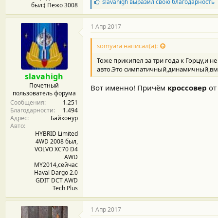
Б
slavahigh
выразил свою благодарность
был:( Пежо 3008
л
а
г
1 Апр 2017
о
д
somyara написал(а):
а
р
Тоже прикипел за три года к Горцу,и н
н
авто.Это симпатичный,динамичный,в
о
slavahigh
с
Почетный
Вот именно! Причём
кроссовер
от
т
пользователь форума
и
Сообщения
1.251
:
Благодарности
1.494
Адрес
Байконур
Авто
HYBRID Limited
4WD 2008 был,
VOLVO XC70 D4
AWD
MY2014,сейчас
Haval Dargo 2.0
GDIT DCT AWD
Tech Plus
1 Апр 2017