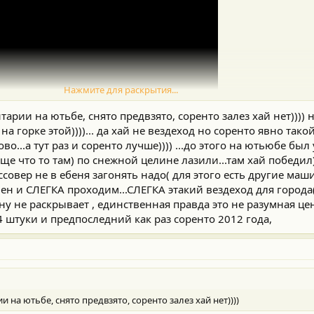
Нажмите для раскрытия...
рии на ютьбе, снято предвзято, соренто залез хай нет)))) н
на горке этой))))... да хай не вездеход но соренто явно тако
...а тут раз и соренто лучше)))) ...до этого на ютьюбе бы
ще что то там) по снежной целине лазили...там хай победил)
оссовер не в ебеня загонять надо( для этого есть другие ма
н и СЛЕГКА проходим...СЛЕГКА этакий вездеход для города
ину не раскрывает , единственная правда это не разумная це
 штуки и предпоследний как раз соренто 2012 года,
 на ютьбе, снято предвзято, соренто залез хай нет))))