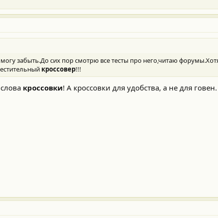
е могу забыть.До сих пор смотрю все тесты про него,читаю форумы.Хот
местительный
кроссовер
!!!
 слова
кроссовки
! А кроссовки для удобства, а не для говен.