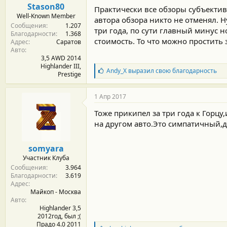
Stason80
Практически все обзоры субъектив
Well-Known Member
автора обзора никто не отменял. Н
Сообщения
1.207
три года, по сути главный минус 
Благодарности
1.368
стоимость. То что можно простить з
Адрес
Саратов
Авто
3,5 AWD 2014
Highlander III,
Б
Andy_X
выразил свою благодарность
Prestige
л
а
г
1 Апр 2017
о
д
Тоже прикипел за три года к Горцу
а
на другом авто.Это симпатичный
р
н
о
somyara
с
Участник Клуба
т
Сообщения
3.964
и
Благодарности
3.619
:
Адрес
Майкоп - Москва
Авто
Highlander 3,5
2012год, был ;(
Прадо 4.0 2011