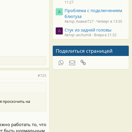
11:27
Проблема с подключением
А
блютуза
Автор: Азамат727
Четверг в 13:30
Стук из задней головы
A
Автор: avchumik
Вчера в 21:32
Поделиться страницей
WhatsApp
Электронная почта
Ссылка
#725
я проскочить на
лжно работать то, что
жет быть нормальным