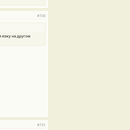
#730
я езжу на другом
#731