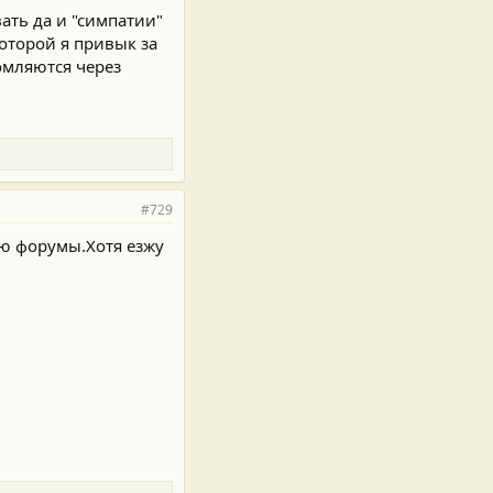
ать да и "симпатии"
которой я привык за
омляются через
#729
таю форумы.Хотя езжу