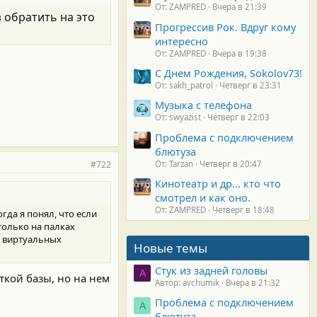
От: ZAMPRED
Вчера в 21:39
 обратить на это
Прогрессив Рок. Вдруг кому
интересно
От: ZAMPRED
Вчера в 19:38
С Днем Рождения, Sokolov73!
От: sakh_patrol
Четверг в 23:31
Музыка с телефона
От: swyazist
Четверг в 22:03
Проблема с подключением
блютуза
#722
От: Tarzan
Четверг в 20:47
Кинотеатр и др... кто что
смотрел и как оно.
От: ZAMPRED
Четверг в 18:48
огда я понял, что если
только на палках
же виртуальных
Новые темы
Стук из задней головы
A
кой базы, но на нем
Автор: avchumik
Вчера в 21:32
Проблема с подключением
А
блютуза