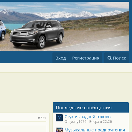
Вход
Регистрация
Поиск
Последние сообщения
Стук из задней головы
#721
Y
От: yuriy1976
Вчера в 22:26
Музыкальные предпочтения