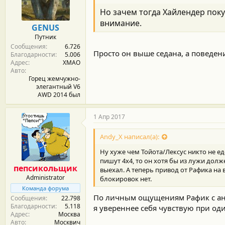
м
а
ы
л
Но зачем тогда Хайлендер поку
а
внимание.
GENUS
Путник
Сообщения
6.726
Просто он выше седана, а поведени
Благодарности
5.006
Адрес
ХМАО
Авто
Горец жемчужно-
элегантный V6
AWD 2014 был
1 Апр 2017
Andy_X написал(а):
Ну хуже чем Тойота/Лексус никто не еде
пишут 4х4, то он хотя бы из лужи дол
пепсикольщик
выехал. А теперь привод от Рафика на 
Administrator
блокировок нет.
Команда форума
По личным ощущениям Рафик с ана
Сообщения
22.798
Благодарности
5.118
я увереннее себя чувствую при од
Адрес
Москва
Авто
Москвич