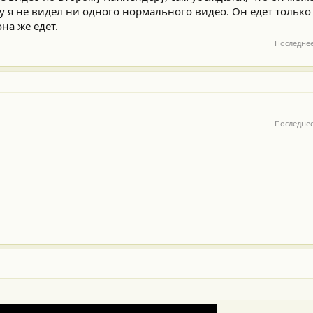
у я не видел ни одного нормального видео. Он едет только 
она же едет.
Последне
Последне