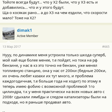
Тойоте всегда будут... что у Х2 были, что у Х3 есть и
добавились... что и у этого будут.
Ща о косяках рано... а до Х3 на чем ездили, что скорости
мало? Тоже на Х2?
dimak1
Active Member
13 Мар 2017
#665
Нууу, по динамике меня устроила только шкода суперб,
мой хай еще более менее, т.е пойдет, но тока на рф
бензине, у нас в кз это точно не бензин, уже менял
топливную станцию, она у нас от 200ки (бедные 200ки,
их очень любят казахи их тут много, и проблема
каждогодичная, т.е больше года не ходит) по этому я
теперь имею фобию с возможной проблемой 1го
цилиндра, т.к у меня практически на всех новых авто с
2008г сдыхали лямбды и следом катализаторы были на
подходе, но я раньше продавал авто.