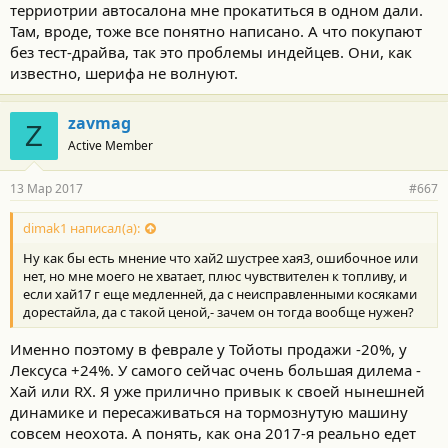
терриотрии автосалона мне прокатиться в одном дали.
Там, вроде, тоже все понятно написано. А что покупают
без тест-драйва, так это проблемы индейцев. Они, как
известно, шерифа не волнуют.
zavmag
Z
Active Member
13 Мар 2017
#667
dimak1 написал(а):
Ну как бы есть мнение что хай2 шустрее хая3, ошибочное или
нет, но мне моего не хватает, плюс чувствителен к топливу, и
если хай17 г еще медленней, да с неисправленными косяками
дорестайла, да с такой ценой,- зачем он тогда вообще нужен?
Именно поэтому в феврале у Тойоты продажи -20%, у
Лексуса +24%. У самого сейчас очень большая дилема -
Хай или RX. Я уже прилично привык к своей нынешней
динамике и пересаживаться на тормознутую машину
совсем неохота. А понять, как она 2017-я реально едет