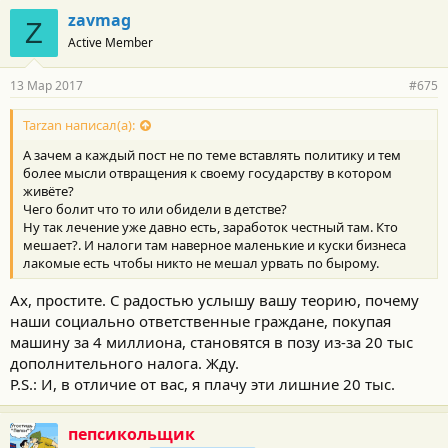
г
zavmag
Z
о
Active Member
д
а
р
13 Мар 2017
#675
н
о
с
Tarzan написал(а):
т
А зачем а каждый пост не по теме вставлять политику и тем
и
:
более мысли отвращения к своему государству в котором
живёте?
Чего болит что то или обидели в детстве?
Ну так лечение уже давно есть, заработок честный там. Кто
мешает?. И налоги там наверное маленькие и куски бизнеса
лакомые есть чтобы никто не мешал урвать по бырому.
Ах, простите. С радостью услышу вашу теорию, почему
наши социально ответственные граждане, покупая
машину за 4 миллиона, становятся в позу из-за 20 тыс
дополнительного налога. Жду.
P.S.: И, в отличие от вас, я плачу эти лишние 20 тыс.
пепсикольщик