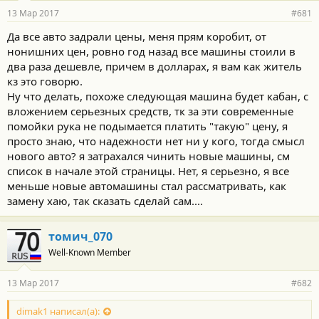
р
13 Мар 2017
#681
н
о
Да все авто задрали цены, меня прям коробит, от
с
нонишних цен, ровно год назад все машины стоили в
т
и
два раза дешевле, причем в долларах, я вам как житель
:
кз это говорю.
Ну что делать, похоже следующая машина будет кабан, с
вложением серьезных средств, тк за эти современные
помойки рука не подымается платить "такую" цену, я
просто знаю, что надежности нет ни у кого, тогда смысл
нового авто? я затрахался чинить новые машины, см
список в начале этой страницы. Нет, я серьезно, я все
меньше новые автомашины стал рассматривать, как
замену хаю, так сказать сделай сам....
томич_070
Well-Known Member
13 Мар 2017
#682
dimak1 написал(а):