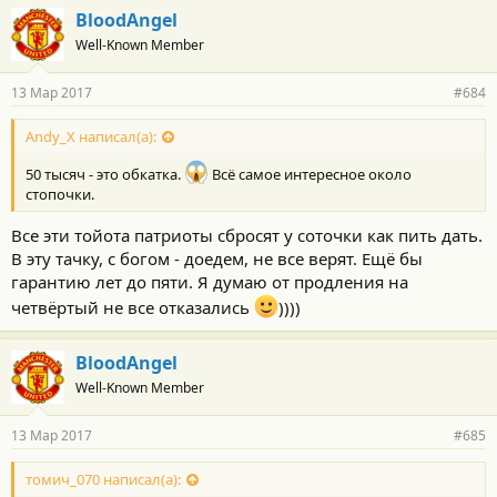
BloodAngel
Well-Known Member
13 Мар 2017
#684
Andy_X написал(а):
50 тысяч - это обкатка.
Всё самое интересное около
стопочки.
Все эти тойота патриоты сбросят у соточки как пить дать.
В эту тачку, с богом - доедем, не все верят. Ещё бы
гарантию лет до пяти. Я думаю от продления на
четвёртый не все отказались
))))
BloodAngel
Well-Known Member
13 Мар 2017
#685
томич_070 написал(а):