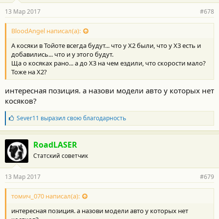
13 Мар 2017
#678
BloodAngel написал(а):
А косяки в Тойоте всегда будут... что у Х2 были, что у Х3 есть и
добавились... что и у этого будут.
Ща о косяках рано... а до Х3 на чем ездили, что скорости мало?
Тоже на Х2?
интересная позиция. а назови модели авто у которых нет
косяков?
Б
Sever11
выразил свою благодарность
л
а
г
RoadLASER
о
Статский советчик
д
а
р
13 Мар 2017
#679
н
о
с
томич_070 написал(а):
т
интересная позиция. а назови модели авто у которых нет
и