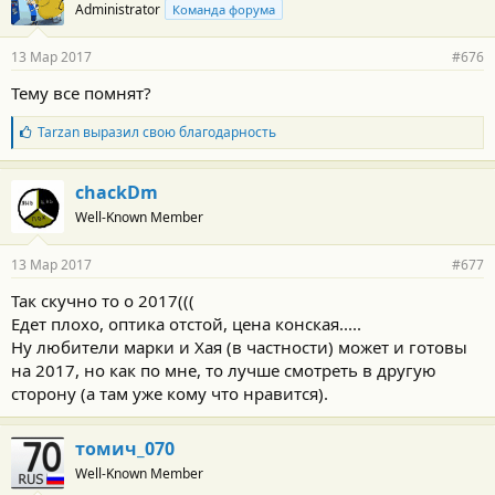
Administrator
Команда форума
13 Мар 2017
#676
Тему все помнят?
Б
Tarzan
выразил свою благодарность
л
а
г
chackDm
о
Well-Known Member
д
а
р
13 Мар 2017
#677
н
о
Так скучно то о 2017(((
с
Едет плохо, оптика отстой, цена конская.....
т
и
Ну любители марки и Хая (в частности) может и готовы
:
на 2017, но как по мне, то лучше смотреть в другую
сторону (а там уже кому что нравится).
томич_070
Well-Known Member