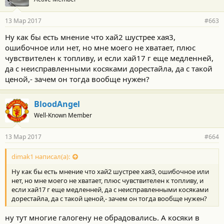
д
а
р
13 Мар 2017
#663
н
о
Ну как бы есть мнение что хай2 шустрее хая3,
с
ошибочное или нет, но мне моего не хватает, плюс
т
и
чувствителен к топливу, и если хай17 г еще медленней,
:
да с неисправленными косяками дорестайла, да с такой
ценой,- зачем он тогда вообще нужен?
BloodAngel
Well-Known Member
13 Мар 2017
#664
dimak1 написал(а):
Ну как бы есть мнение что хай2 шустрее хая3, ошибочное или
нет, но мне моего не хватает, плюс чувствителен к топливу, и
если хай17 г еще медленней, да с неисправленными косяками
дорестайла, да с такой ценой,- зачем он тогда вообще нужен?
ну тут многие галогену не обрадовались. А косяки в