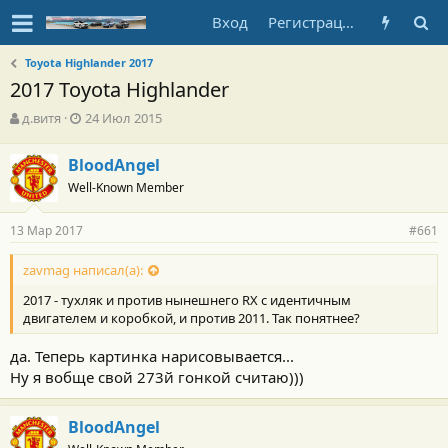
Вход
Регистрация
Toyota Highlander 2017
2017 Toyota Highlander
А
Д
д.витя
24 Июл 2015
в
а
т
т
BloodAngel
о
а
Well-Known Member
р
н
т
а
е
ч
13 Мар 2017
#661
м
а
ы
л
zavmag написал(а):
а
2017 - тухляк и против нынешнего RX с идентичным
двигателем и коробкой, и против 2011. Так понятнее?
да. Теперь картинка нарисовывается...
Ну я вобще свой 273й гонкой считаю)))
BloodAngel