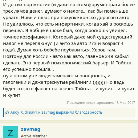
И до сих пор многие (и даже на этом форуме) тратя более
трех лямов денег, думают о налоге... как бы поменьше
урвать. Новый плюс при покупке конско дорогого авто.
Не удивлюсь, что есть инфартники, когда хай в роскошь
перешел. Я вобще в шоке был, когда роскошь увидел,
точнее коэффициент. Который даже мой существующий
налог не переплюнул (и энто за авто 273 и возраст 4
года). Думал хоть бебебе поубавиться. Херов там.
Поэтому для России - авто как авто, главное 249 кабыл
сделать. Это первый психологический барьер. И Тойота
его успешно прошла...
ну а потом уже люди замечают и овощность, и
галогенки и даже треснутые рейлинги )))))))) Но ведь
будет тот, кто фапает на значек Тойота... и купит... и купит
и купит
Последнее редактирование:
13 Мар 2017
Б
Andy_X
,
dimak1
и
zavmag
выразили благодарность
л
а
г
zavmag
Z
о
Active Member
д