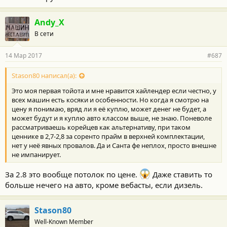
Andy_X
В сети
14 Мар 2017
#687
Stason80 написал(а):
Это моя первая тойота и мне нравится хайлендер если честно, у
всех машин есть косяки и особенности. Но когда я смотрю на
цену я понимаю, вряд ли я её куплю, может денег не будет, а
может будут и я куплю авто классом выше, не знаю. Поневоле
рассматриваешь корейцев как альтернативу, при таком
ценнике в 2,7-2,8 за соренто прайм в верхней комплектации,
нет у неё явных провалов. Да и Санта фе неплох, просто внешне
не импанирует.
За 2.8 это вообще потолок по цене.
Даже ставить то
больше нечего на авто, кроме вебасты, если дизель.
Stason80
Well-Known Member