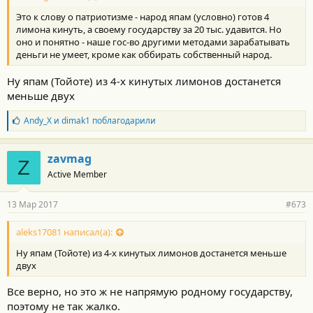
Это к слову о патриотизме - народ япам (условно) готов 4
лимона кинуть, а своему государству за 20 тыс. удавится. Но
оно и понятно - наше гос-во другими методами зарабатывать
деньги не умеет, кроме как оббирать собственный народ.
Ну япам (Тойоте) из 4-х кинутых лимонов достанется
меньше двух
Б
Andy_X
и
dimak1
поблагодарили
л
а
г
zavmag
Z
о
Active Member
д
а
р
13 Мар 2017
#673
н
о
с
aleks17081 написал(а):
т
Ну япам (Тойоте) из 4-х кинутых лимонов достанется меньше
и
:
двух
Все верно, но это ж не напрямую родному государству,
поэтому не так жалко.