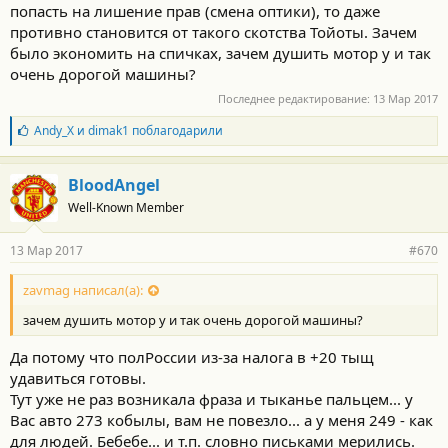
попасть на лишение прав (смена оптики), то даже
противно становится от такого скотства Тойоты. Зачем
было экономить на спичках, зачем душить мотор у и так
очень дорогой машины?
Последнее редактирование:
13 Мар 2017
Б
Andy_X
и
dimak1
поблагодарили
л
а
г
BloodAngel
о
Well-Known Member
д
а
р
13 Мар 2017
#670
н
о
с
zavmag написал(а):
т
зачем душить мотор у и так очень дорогой машины?
и
:
Да потому что полРоссии из-за налога в +20 тыщ
удавиться готовы.
Тут уже не раз возникала фраза и тыканье пальцем... у
Вас авто 273 кобылы, вам не повезло... а у меня 249 - как
для людей. Бебебе... и т.п. словно письками мерились.