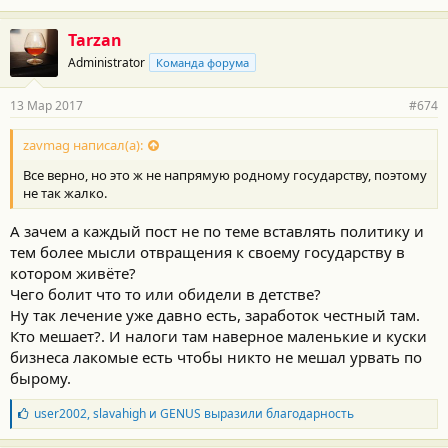
Tarzan
Administrator
Команда форума
13 Мар 2017
#674
zavmag написал(а):
Все верно, но это ж не напрямую родному государству, поэтому
не так жалко.
А зачем а каждый пост не по теме вставлять политику и
тем более мысли отвращения к своему государству в
котором живёте?
Чего болит что то или обидели в детстве?
Ну так лечение уже давно есть, заработок честный там.
Кто мешает?. И налоги там наверное маленькие и куски
бизнеса лакомые есть чтобы никто не мешал урвать по
бырому.
Б
user2002
,
slavahigh
и
GENUS
выразили благодарность
л
а