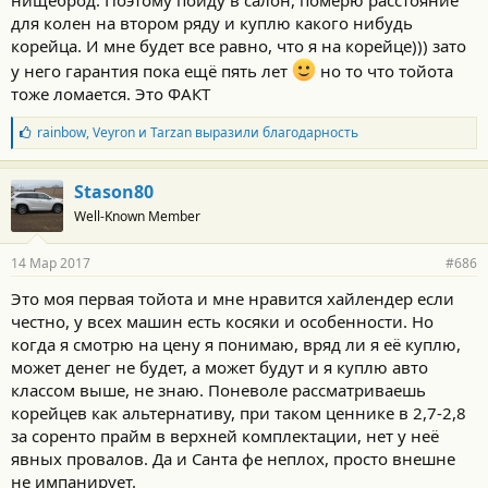
для колен на втором ряду и куплю какого нибудь
корейца. И мне будет все равно, что я на корейце))) зато
у него гарантия пока ещё пять лет
но то что тойота
тоже ломается. Это ФАКТ
Б
rainbow
,
Veyron
и
Tarzan
выразили благодарность
л
а
г
Stason80
о
Well-Known Member
д
а
р
14 Мар 2017
#686
н
о
Это моя первая тойота и мне нравится хайлендер если
с
честно, у всех машин есть косяки и особенности. Но
т
и
когда я смотрю на цену я понимаю, вряд ли я её куплю,
:
может денег не будет, а может будут и я куплю авто
классом выше, не знаю. Поневоле рассматриваешь
корейцев как альтернативу, при таком ценнике в 2,7-2,8
за соренто прайм в верхней комплектации, нет у неё
явных провалов. Да и Санта фе неплох, просто внешне
не импанирует.