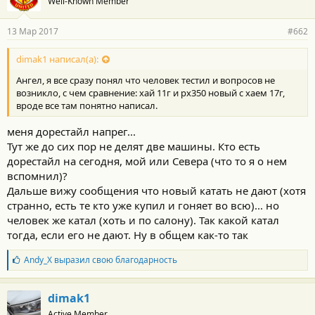
Well-Known Member
13 Мар 2017
#662
dimak1 написал(а):
Ангел, я все сразу понял что человек тестил и вопросов не
возникло, с чем сравнение: хай 11г и рх350 новый с хаем 17г,
вроде все там понятно написал.
меня дорестайл напрег...
Тут же до сих пор не делят две машины. Кто есть
дорестайл на сегодня, мой или Севера (что то я о нем
вспомнил)?
Дальше вижу сообщения что новый катать не дают (хотя
странно, есть те кто уже купил и гоняет во всю)... но
человек же катал (хоть и по салону). Так какой катал
тогда, если его не дают. Ну в общем как-то так
Б
Andy_X
выразил свою благодарность
л
а
г
dimak1
о
Active Member