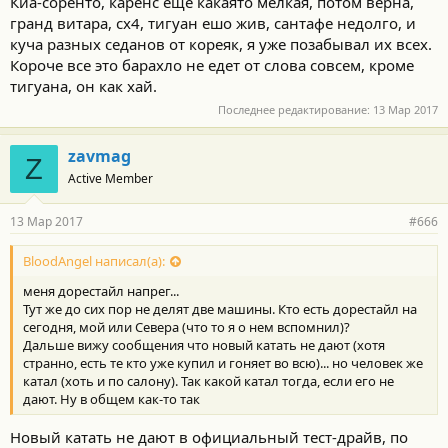
Киа-соренто, каренс еще какаято мелкая, потом верна,
гранд витара, сх4, тигуан ешо жив, сантафе недолго, и
куча разных седанов от кореяк, я уже позабывал их всех.
Короче все это барахло не едет от слова совсем, кроме
тигуана, он как хай.
Последнее редактирование:
13 Мар 2017
zavmag
Z
Active Member
13 Мар 2017
#666
BloodAngel написал(а):
меня дорестайл напрег...
Тут же до сих пор не делят две машины. Кто есть дорестайл на
сегодня, мой или Севера (что то я о нем вспомнил)?
Дальше вижу сообщения что новый катать не дают (хотя
странно, есть те кто уже купил и гоняет во всю)... но человек же
катал (хоть и по салону). Так какой катал тогда, если его не
дают. Ну в общем как-то так
Новый катать не дают в официальный тест-драйв, по