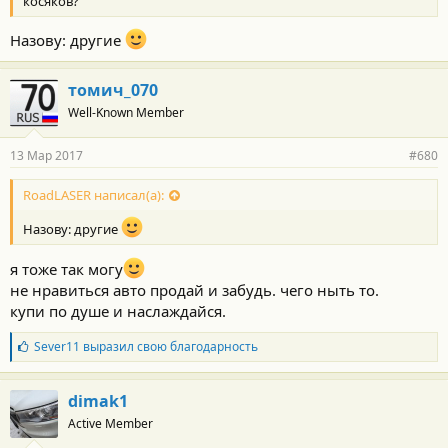
:
косяков?
Назову: другие
томич_070
Well-Known Member
13 Мар 2017
#680
RoadLASER написал(а):
Назову: другие
я тоже так могу
не нравиться авто продай и забудь. чего ныть то.
купи по душе и наслаждайся.
Б
Sever11
выразил свою благодарность
л
а
г
dimak1
о
Active Member
д
а