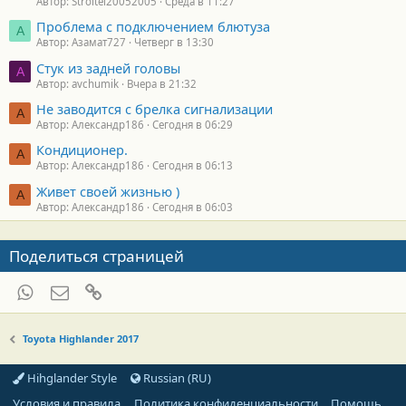
Автор: Stroitel20052005
Среда в 11:27
Проблема с подключением блютуза
А
Автор: Азамат727
Четверг в 13:30
Стук из задней головы
A
Автор: avchumik
Вчера в 21:32
Не заводится с брелка сигнализации
А
Автор: Александр186
Сегодня в 06:29
Кондиционер.
А
Автор: Александр186
Сегодня в 06:13
Живет своей жизнью )
А
Автор: Александр186
Сегодня в 06:03
Поделиться страницей
WhatsApp
Электронная почта
Ссылка
Toyota Highlander 2017
Hihglander Style
Russian (RU)
Условия и правила
Политика конфиденциальности
Помощь