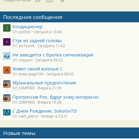
о
с
т
Последние сообщения
и
:
Кондиционер.
J
От: JustDoc
Сегодня в 13:48
Стук из задней головы
A
От: avchumik
Сегодня в 11:42
Не заводится с брелка сигнализации
От: swyazist
Сегодня в 09:23
Живет своей жизнью )
А
От: Александр186
Сегодня в 06:03
Музыкальные предпочтения
От: ZAMPRED
Вчера в 21:39
Прогрессив Рок. Вдруг кому интересно
От: ZAMPRED
Вчера в 19:38
С Днем Рождения, Sokolov73!
От: sakh_patrol
Четверг в 23:31
Новые темы