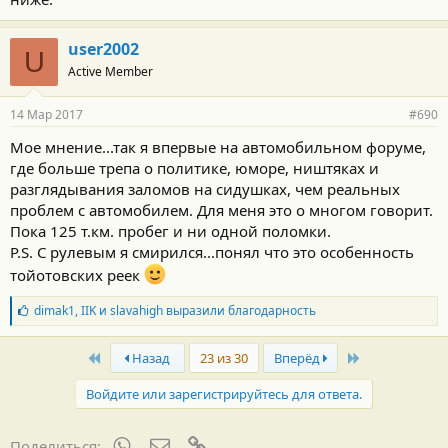
user2002
U
Active Member
14 Мар 2017
#690
Мое мнение...так я впервые на автомобильном форуме,
где больше трепа о политике, юморе, ништяках и
разглядывания заломов на сидушках, чем реальных
проблем с автомобилем. Для меня это о многом говорит.
Пока 125 т.км. пробег и ни одной поломки.
P.S. С рулевым я смирился...понял что это особенность
тойотовских реек
Б
dimak1
,
IIK
и
slavahigh
выразили благодарность
л
а
First
Last
г
Назад
23 из 30
Вперёд
о
д
Войдите или зарегистрируйтесь для ответа.
а
р
н
WhatsApp
Электронная почта
Ссылка
Поделиться: