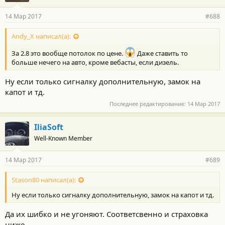
14 Мар 2017
#688
Andy_X написал(а):
За 2.8 это вообще потолок по цене.
Даже ставить то
больше нечего на авто, кроме вебасты, если дизель.
Ну если только сигналку дополнительную, замок на
капот и тд.
Последнее редактирование:
14 Мар 2017
IliaSoft
Well-Known Member
14 Мар 2017
#689
Stason80 написал(а):
Ну если только сигналку дополнительную, замок на капот и тд.
Да их шибко и не угоняют. Соответсвенно и страховка
ниже.