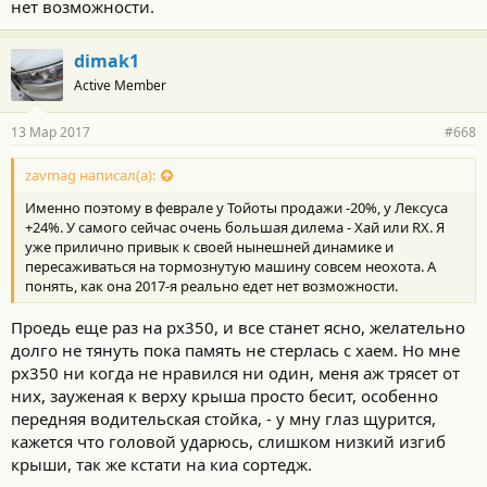
нет возможности.
dimak1
Active Member
13 Мар 2017
#668
zavmag написал(а):
Именно поэтому в феврале у Тойоты продажи -20%, у Лексуса
+24%. У самого сейчас очень большая дилема - Хай или RX. Я
уже прилично привык к своей нынешней динамике и
пересаживаться на тормознутую машину совсем неохота. А
понять, как она 2017-я реально едет нет возможности.
Проедь еще раз на рх350, и все станет ясно, желательно
долго не тянуть пока память не стерлась с хаем. Но мне
рх350 ни когда не нравился ни один, меня аж трясет от
них, зауженая к верху крыша просто бесит, особенно
передняя водительская стойка, - у мну глаз щурится,
кажется что головой ударюсь, слишком низкий изгиб
крыши, так же кстати на киа сортедж.