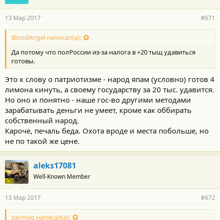
а
р
13 Мар 2017
#671
н
о
с
BloodAngel написал(а):
т
Да потому что полРоссии из-за налога в +20 тыщ удавиться
и
:
готовы.
Это к слову о патриотизме - народ япам (условно) готов 4
лимона кинуть, а своему государству за 20 тыс. удавится.
Но оно и понятно - наше гос-во другими методами
зарабатывать деньги не умеет, кроме как оббирать
собственный народ.
Кароче, печаль беда. Охота вроде и места побольше, но
не по такой же цене.
aleks17081
Well-Known Member
13 Мар 2017
#672
zavmag написал(а):