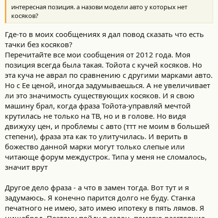
интересная позиция. а назови модели авто у которых нет
косяков?
Где-то в моих сообщениях я дал повод сказать что есть
тачки без косяков?
Перечитайте все мои сообщения от 2012 года. Моя
позиция всегда была такая. Тойота с кучей косяков. Но
эта куча не аврал по сравнению с другими марками авто.
Но с Ее ценой, иногда задумываешься. А не увеличивает
ли это значимость существующих косяков. И я свою
машину брал, когда фраза Тойота-управляй мечтой
крутилась не только на ТВ, но и в голове. Но видя
движуху цен, и проблемы с авто (ттт не моим в большей
степени), фраза эта как то улитучилась. И верить в
божество данной марки могут только слепые или
читающе форум междустрок. Типа у меня не сломалось,
значит врут
Другое дело фраза - а что в замен тогда. Вот тут и я
задумаюсь. Я конечно парится долго не буду. Станка
печатного не имею, зато имею ипотеку в пять лямов. Я
нищеброд. Поэтому пойду в салон, померю расстояние