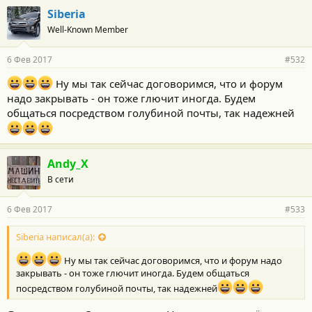
г
Siberia
о
Well-Known Member
д
а
р
6 Фев 2017
#532
н
о
Ну мы так сейчас договоримся, что и форум
с
надо закрывать - он тоже глючит иногда. Будем
т
и
общаться посредством голубиной почты, так надежней
:
Andy_X
В сети
6 Фев 2017
#533
Siberia написал(а):
Ну мы так сейчас договоримся, что и форум надо
закрывать - он тоже глючит иногда. Будем общаться
посредством голубиной почты, так надежней