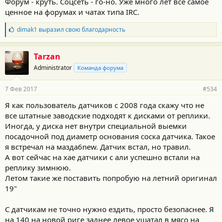
Форум - круть. Соцсеть - го-но. Уже много лет всё самое
ценное на форумах и чатах типа IRC.
Б
dimak1
выразил свою благодарность
л
а
г
Tarzan
о
Administrator
Команда форума
д
а
р
7 Фев 2017
#534
н
о
Я как пользователь датчиков с 2008 года скажу что не
с
все штатные заводские подходят к дисками от реплики.
т
и
Иногда, у диска нет внутри специальной выемки
:
посадочной под диаметр основания соска датчика. Такое
я встречал на мазда6new. Датчик встал, но травил.
А вот сейчас на хае датчики с али успешно встали на
реплику зимнюю.
Летом такие же поставить попробую на летний оригинал
19"
С датчикам не точно нужно ездить, просто безопаснее. Я
на 140 на новой риге заднее левое ушатал в мясо на