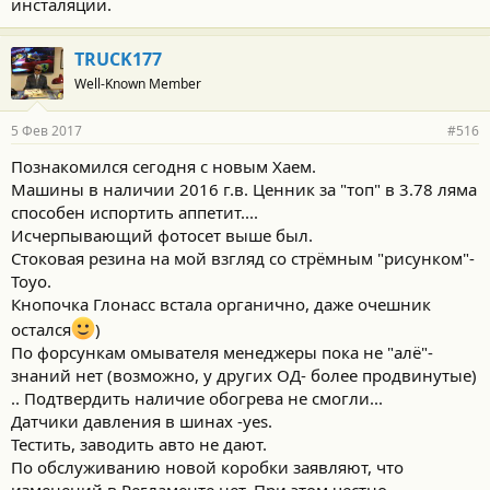
инсталяции.
TRUCK177
Well-Known Member
5 Фев 2017
#516
Познакомился сегодня с новым Хаем.
Машины в наличии 2016 г.в. Ценник за "топ" в 3.78 ляма
способен испортить аппетит....
Исчерпывающий фотосет выше был.
Стоковая резина на мой взгляд со стрёмным "рисунком"-
Toyo.
Кнопочка Глонасс встала органично, даже очешник
остался
)
По форсункам омывателя менеджеры пока не "алё"-
знаний нет (возможно, у других ОД- более продвинутые)
.. Подтвердить наличие обогрева не смогли...
Датчики давления в шинах -yes.
Тестить, заводить авто не дают.
По обслуживанию новой коробки заявляют, что
изменений в Регламенте нет. При этом честно