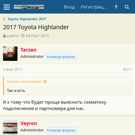
Вход
Регистрация
Toyota Highlander 2017
2017 Toyota Highlander
А
Д
д.витя
24 Июл 2015
в
а
т
т
Tarzan
о
а
Administrator
р
н
Команда форума
т
а
е
ч
4 Фев 2017
#511
м
а
ы
л
Veyron написал(а):
а
Так и есть
Я к тому что будет проще выяснить схематику
подключения и партномера для нас.
Veyron
Administrator
Команда форума