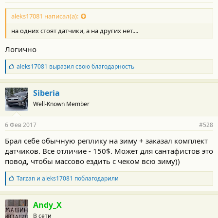
aleks17081 написал(а):
на одних стоят датчики, а на других нет....
Логично
Б
aleks17081
выразил свою благодарность
л
а
г
Siberia
о
Well-Known Member
д
а
р
6 Фев 2017
#528
н
о
Брал себе обычную реплику на зиму + заказал комплект
с
датчиков. Все отличие - 150$. Может для сантафистов это
т
и
повод, чтобы массово ездить с чеком всю зиму))
:
Б
Tarzan
и
aleks17081
поблагодарили
л
а
г
Andy_X
о
В сети
д