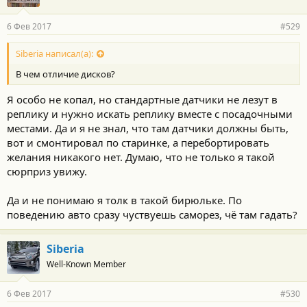
а
р
6 Фев 2017
#529
н
о
с
Siberia написал(а):
т
В чем отличие дисков?
и
:
Я особо не копал, но стандартные датчики не лезут в
реплику и нужно искать реплику вместе с посадочными
местами. Да и я не знал, что там датчики должны быть,
вот и смонтировал по старинке, а перебортировать
желания никакого нет. Думаю, что не только я такой
сюрприз увижу.
Да и не понимаю я толк в такой бирюльке. По
поведению авто сразу чуствуешь саморез, чё там гадать?
Siberia
Well-Known Member
6 Фев 2017
#530