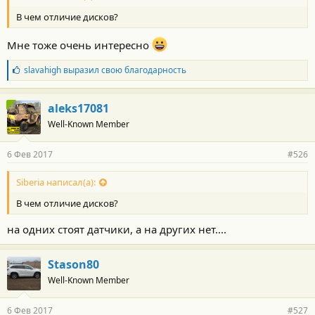
В чем отличие дисков?
Мне тоже очень интересно
Б
slavahigh
выразил свою благодарность
л
а
г
aleks17081
о
Well-Known Member
д
а
р
6 Фев 2017
#526
н
о
с
Siberia написал(а):
т
В чем отличие дисков?
и
:
на одних стоят датчики, а на других нет....
Stason80
Well-Known Member
6 Фев 2017
#527