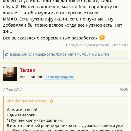
колесо спустило... или как датчик потерялся, сиди...
обучай. Ну жесть конечно, масяни бля в приборку не
хватает... чтобы мультики интересные были.
ИМХО
. Есть нужные функции, есть не нужные... ну
добавляли бы говно всякое когда все нужное есть. Нет
же...
Все высказался о современных разработках
Последнее редактирование:
7 Фев 2017
Б
Выразили благодарность:
Жогов
,
dimak1
,
Vic51
и 2 другие
л
а
г
Tarzan
о
Administrator
Команда форума
д
а
р
7 Фев 2017
#536
н
о
с
BloodAngel написал(а):
т
Датчики - говно!
и
:
Одни замароки.
1) Купили Крету - там датчики.
В итоге на зимней резине датчиков нет... дурацкая ошибка уже
заебала. Показывает, пиликает, хорошо хоть не моргает сцука.