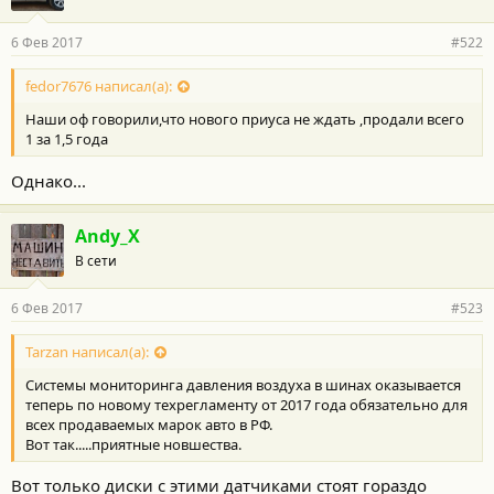
6 Фев 2017
#522
fedor7676 написал(а):
Наши оф говорили,что нового приуса не ждать ,продали всего
1 за 1,5 года
Однако...
Andy_X
В сети
6 Фев 2017
#523
Tarzan написал(а):
Системы мониторинга давления воздуха в шинах оказывается
теперь по новому техрегламенту от 2017 года обязательно для
всех продаваемых марок авто в РФ.
Вот так.....приятные новшества.
Вот только диски с этими датчиками стоят гораздо