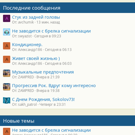
Последние сообщения
Стук из задней головы
A
От: avchumik
13 мин. назад
Не заводится с брелка сигнализации
От: swyazist
Сегодня в 09:23
Кондиционер.
А
От: Александр186
Сегодня в 06:13
Живет своей жизнью )
А
От: Александр186
Сегодня в 06:03
Музыкальные предпочтения
От: ZAMPRED
Вчера в 21:39
Прогрессив Рок. Вдруг кому интересно
От: ZAMPRED
Вчера в 19:38
С Днем Рождения, Sokolov73!
От: sakh_patrol
Четверг в 23:31
Новые темы
Не заводится с брелка сигнализации
А