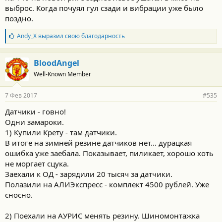
выброс. Когда почуял гул сзади и вибрации уже было
поздно.
Б
Andy_X
выразил свою благодарность
л
а
г
BloodAngel
о
Well-Known Member
д
а
р
7 Фев 2017
#535
н
о
Датчики - говно!
с
Одни замароки.
т
и
1) Купили Крету - там датчики.
:
В итоге на зимней резине датчиков нет... дурацкая
ошибка уже заебала. Показывает, пиликает, хорошо хоть
не моргает сцука.
Заехали к ОД - зарядили 20 тысяч за датчики.
Полазили на АЛИЭкспресс - комплект 4500 рублей. Уже
сносно.
2) Поехали на АУРИС менять резину. Шиномонтажка