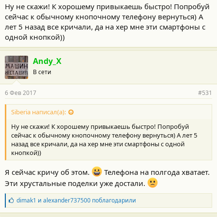
Ну не скажи! К хорошему привыкаешь быстро! Попробуй
сейчас к обычному кнопочному телефону вернуться) А
лет 5 назад все кричали, да на хер мне эти смартфоны с
одной кнопкой))
Andy_X
В сети
6 Фев 2017
#531
Siberia написал(а):
Ну не скажи! К хорошему привыкаешь быстро! Попробуй
сейчас к обычному кнопочному телефону вернуться) А лет 5
назад все кричали, да на хер мне эти смартфоны с одной
кнопкой))
Я сейчас кричу об этом.
Телефона на полгода хватает.
Эти хрустальные поделки уже достали.
Б
dimak1
и
alexander737500
поблагодарили
л
а