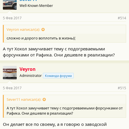
Well-Known Member
5 Фев 2017
#514
Veyron написал(а):
сложно и дорого воплотить в жизнь((
А тут Хохол замучивает тему с подогреваемыми
форсунками от Рафика. Они дешевле в реализации?
Veyron
Administrator
Команда форума
5 Фев 2017
#515
Sever11 написал(а):
А тут Хохол замучивает тему с подогреваемыми форсунками от
Рафика. Они дешевле в реализации?
Он делает все по своему, а я говорю о заводской