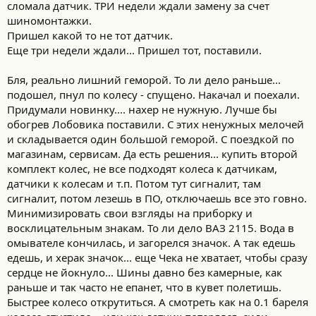
сломала датчик. ТРИ недели ждали замену за счет
шиномонтажки.
Пришел какой то не тот датчик.
Еще три недели ждали... Пришел тот, поставили.
Бля, реально лишний геморой. То ли дело раньше...
подошел, пнул по колесу - спущено. Накачал и поехали.
Придумали новинку.... нахер не нужную. Лучше бы
обогрев Лобовика поставили. С этих ненужных мелочей
и складывается один большой геморой. С поездкой по
магазинам, сервисам. Да есть решения... купить второй
комплект колес, не все подходят колеса к датчикам,
датчики к колесам и т.п. Потом тут сигналит, там
сигналит, потом лезешь в ПО, отключаешь все это говно.
Минимизировать свои взгляды на приборку и
восклицательным знакам. То ли дело ВАЗ 2115. Вода в
омывателе кончилась, и загорелся значок. А так едешь
едешь, и херак значок... еще Чека не хватает, чтобы сразу
сердце не йокнуло... Шины давно без камерные, как
раньше и так часто не епанет, что в кувет полетишь.
Быстрее колесо открутиться. А смотреть как на 0.1 бареля