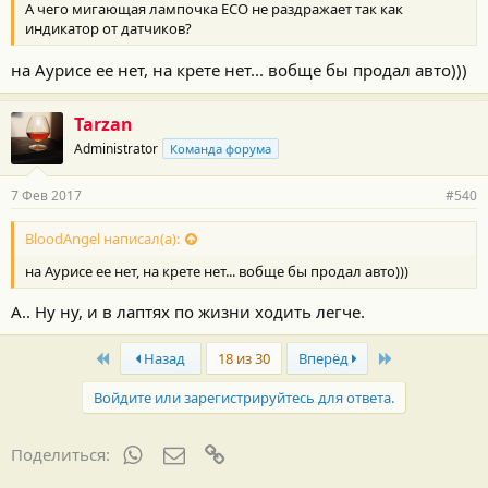
А чего мигающая лампочка ECO не раздражает так как
индикатор от датчиков?
на Аурисе ее нет, на крете нет... вобще бы продал авто)))
Tarzan
Administrator
Команда форума
7 Фев 2017
#540
BloodAngel написал(а):
на Аурисе ее нет, на крете нет... вобще бы продал авто)))
А.. Ну ну, и в лаптях по жизни ходить легче.
First
Last
Назад
18 из 30
Вперёд
Войдите или зарегистрируйтесь для ответа.
WhatsApp
Электронная почта
Ссылка
Поделиться: