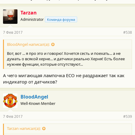
приборку не хватает... чтобы мультики интересные были.
ИМХО
. Есть нужные функции, есть не нужные... ну добавляли
бы говно всякое когда все нужное есть. Нет же...
Tarzan
Все высказался о новинке
Administrator
Команда форума
7 Фев 2017
#538
BloodAngel написал(а):
Вот, вот ... я про это и говорю! Хочется сесть и поехать... а не
думать о всякой херне... и датчики реально Херня! Есть более
нужнее функции, которые отсутствуют...
А чего мигающая лампочка ECO не раздражает так как
индикатор от датчиков?
BloodAngel
Well-Known Member
7 Фев 2017
#539
Tarzan написал(а):