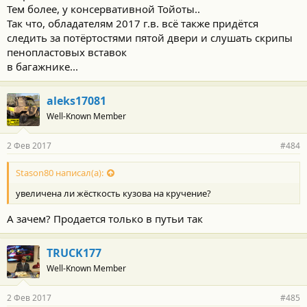
Тем более, у консервативной Тойоты..
Так что, обладателям 2017 г.в. всё также придётся
следить за потёртостями пятой двери и слушать скрипы
пенопластовых вставок
в багажнике...
aleks17081
Well-Known Member
2 Фев 2017
#484
Stason80 написал(а):
увеличена ли жёсткость кузова на кручение?
А зачем? Продается только в путьи так
TRUCK177
Well-Known Member
2 Фев 2017
#485