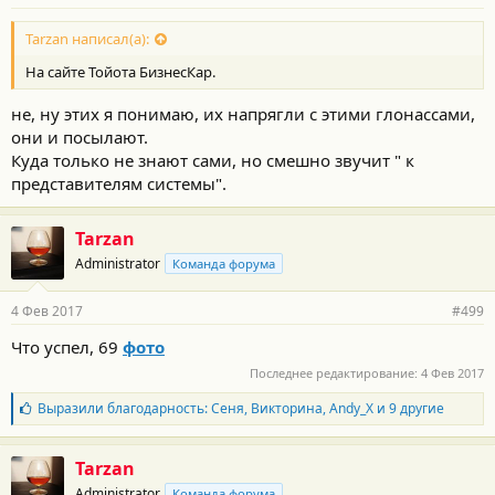
Tarzan написал(а):
На сайте Тойота БизнесКар.
не, ну этих я понимаю, их напрягли с этими глонассами,
они и посылают.
Куда только не знают сами, но смешно звучит " к
представителям системы".
Tarzan
Administrator
Команда форума
4 Фев 2017
#499
Что успел, 69
фото
Последнее редактирование:
4 Фев 2017
Б
Выразили благодарность:
Сеня
,
Викторина
,
Andy_X
и 9 другие
л
а
г
Tarzan
о
Administrator
Команда форума