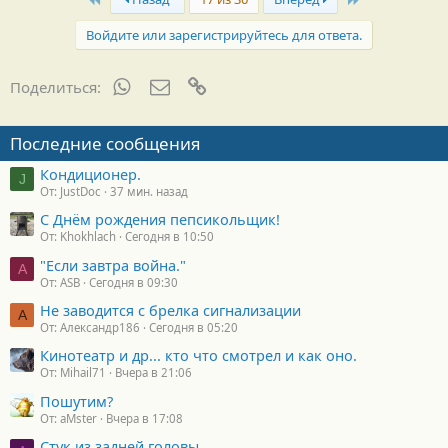
Войдите или зарегистрируйтесь для ответа.
WhatsApp
Электронная почта
Ссылка
Поделиться:
Последние сообщения
Кондиционер.
J
От: JustDoc
37 мин. назад
С Днём рождения пепсикольщик!
От: Khokhlach
Сегодня в 10:50
"Если завтра война."
A
От: ASB
Сегодня в 09:30
Не заводится с брелка сигнализации
А
От: Александр186
Сегодня в 05:20
Кинотеатр и др... кто что смотрел и как оно.
От: Mihail71
Вчера в 21:06
Пошутим?
От: aMster
Вчера в 17:08
Стук из задней головы