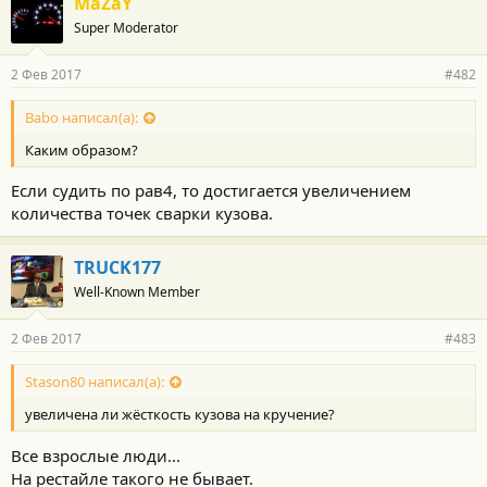
MaZaY
Super Moderator
2 Фев 2017
#482
Babo написал(а):
Каким образом?
Если судить по рав4, то достигается увеличением
количества точек сварки кузова.
TRUCK177
Well-Known Member
2 Фев 2017
#483
Stason80 написал(а):
увеличена ли жёсткость кузова на кручение?
Все взрослые люди...
На рестайле такого не бывает.