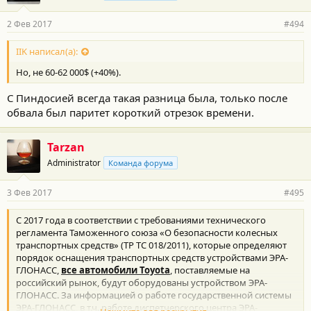
2 Фев 2017
#494
IIK написал(а):
Но, не 60-62 000$ (+40%).
С Пиндосией всегда такая разница была, только после
обвала был паритет короткий отрезок времени.
Tarzan
Administrator
Команда форума
3 Фев 2017
#495
С 2017 года в соответствии с требованиями технического
регламента Таможенного союза «О безопасности колесных
транспортных средств» (ТР ТС 018/2011), которые определяют
порядок оснащения транспортных средств устройствами ЭРА-
ГЛОНАСС,
все автомобили Toyota
, поставляемые на
российский рынок, будут оборудованы устройством ЭРА-
ГЛОНАСС. За информацией о работе государственной системы
ЭРА-ГЛОНАСС, в т.ч. работе диспетчерского центра ЭРА-