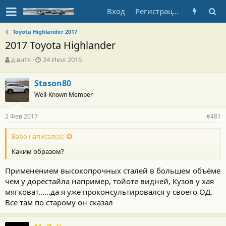
Вход
Регистрация
Toyota Highlander 2017
2017 Toyota Highlander
А
Д
д.витя
24 Июл 2015
в
а
т
т
Stason80
о
а
Well-Known Member
р
н
т
а
е
ч
2 Фев 2017
#481
м
а
ы
л
Babo написал(а):
а
Каким образом?
Применением высокопрочных сталей в большем объёме
чем у дорестайла например, тойоте видней, Кузов у хая
мягковат......да я уже проконсультировался у своего ОД.
Все там по старому он сказал