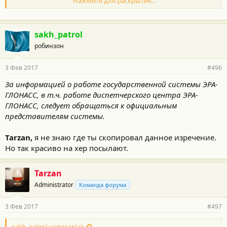
Нажмите для раскрытия...
ГЛОНАСС, следует обращаться к официальным
представителям системы.
sakh_patrol
робинзон
3 Фев 2017
#496
За информацией о работе государственной системы ЭРА-
ГЛОНАСС, в т.ч. работе диспетчерского центра ЭРА-
ГЛОНАСС, следует обращаться к официальным
представителям системы.
Tarzan,
я не знаю где ты скопировал данное изречение.
Но так красиво на хер посылают.
Tarzan
Administrator
Команда форума
3 Фев 2017
#497
sakh_patrol написал(а):