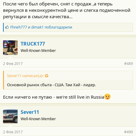
После чего был обречен, снят с продаж ,а теперь
вернулся в неконкурентной цене и слегка подмоченной
репутации в смысле качества...
Б
Fhneh777
и
dimak1
поблагодарили
л
а
г
TRUCK177
о
Well-Known Member
д
а
р
2 Фев 2017
#489
н
о
с
Sever11 написал(а):
т
Основной рынок сбыта - США. Там Хай - лидер.
и
:
Если ничего не путаю - we're still live in Russia
Sever11
Well-Known Member
2 Фев 2017
#490