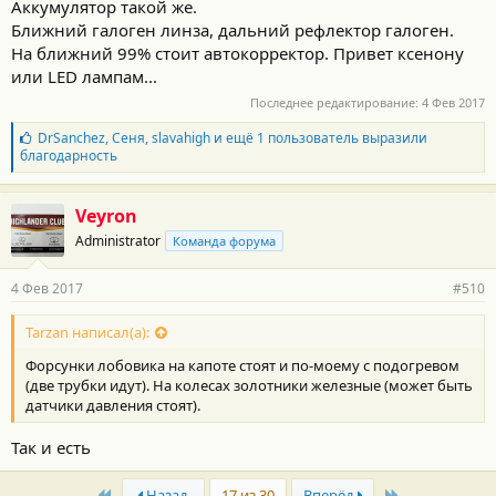
Аккумулятор такой же.
Ближний галоген линза, дальний рефлектор галоген.
На ближний 99% стоит автокорректор. Привет ксенону
или LED лампам...
Последнее редактирование:
4 Фев 2017
Б
DrSanchez
,
Сеня
,
slavahigh
и ещё 1 пользователь выразили
л
благодарность
а
г
о
Veyron
д
Administrator
Команда форума
а
р
н
4 Фев 2017
#510
о
с
т
Tarzan написал(а):
и
Форсунки лобовика на капоте стоят и по-моему с подогревом
:
(две трубки идут). На колесах золотники железные (может быть
датчики давления стоят).
Так и есть
First
Last
Назад
17 из 30
Вперёд