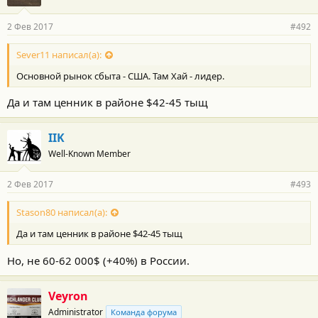
2 Фев 2017
#492
Sever11 написал(а):
Основной рынок сбыта - США. Там Хай - лидер.
Да и там ценник в районе $42-45 тыщ
IIK
Well-Known Member
2 Фев 2017
#493
Stason80 написал(а):
Да и там ценник в районе $42-45 тыщ
Но, не 60-62 000$ (+40%) в России.
Veyron
Administrator
Команда форума