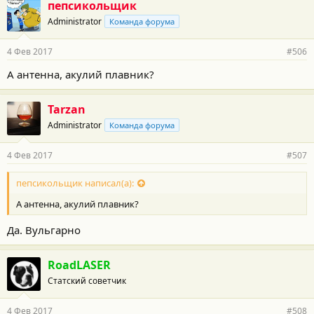
пепсикольщик
Administrator
Команда форума
4 Фев 2017
#506
А антенна, акулий плавник?
Tarzan
Administrator
Команда форума
4 Фев 2017
#507
пепсикольщик написал(а):
А антенна, акулий плавник?
Да. Вульгарно
RoadLASER
Статский советчик
4 Фев 2017
#508