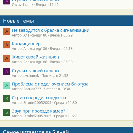
A
От: avchumik
Вчера в 11:42
Новые темы
Не заводится с брелка сигнализации
А
Автор: Александр186
Вчера в 06:29
Кондиционер.
А
Автор: Александр186
Вчера в 06:13
Живет своей жизнью )
А
Автор: Александр186
Вчера в 06:03
Стук из задней головы
A
Автор: avchumik
Пятница в 21:32
Проблема с подключением блютуза
А
Автор: Азамат727
Четверг в 13:30
Скрип спереди в подвеске.
S
Автор: Stroitel20052005
Среда в 11:30
Звук при проезде камер?
S
Автор: Stroitel20052005
Среда в 11:27
Самое читаемое за 5 дней