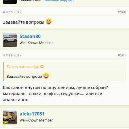
д
а
р
4 Фев 2017
#500
н
о
Задавайте вопросы
с
т
и
Stason80
:
Well-Known Member
4 Фев 2017
#501
Tarzan написал(а):
Задавайте вопросы
Как салон внутри по ощущениям, лучше собран?
материалы, стыки, люфты, сидушки.... или все
аналогично
aleks17081
Well-Known Member