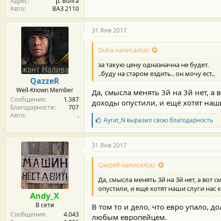
Адрес
р. Волга
Авто
ВАЗ 2110
31 Янв 2017
Duka написал(а):
за такую цену одназначна не будет.
..буду на старом ездить.. он мочу ест..
QazzeR
Well-Known Member
Да, смысла менять 3й на 3й нет, а 
Сообщения
1.387
доходы опустили, и ещё хотят наши
Благодарности
707
Авто
.
Б
Ayrat_N
выразил свою благодарность
л
а
г
31 Янв 2017
о
д
QazzeR написал(а):
а
р
Да, смысла менять 3й на 3й нет, а вот 
н
опустили, и ещё хотят наши слуги нас 
о
Andy_X
с
В сети
В том то и дело, что евро упало, 
т
Сообщения
4.043
и
любым европейцем.