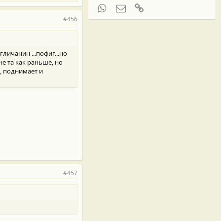
WhatsApp
Электронная почта
Ссылка
#456
личанин ...пофиг...но
 не та как раньше, но
 , поднимает и
#457