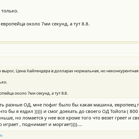
 только.
вропейца около 7ми секунд, а тут 8.8.
лар вырос. Цена Хайлендера в долларах нормальная, но неконкурентна
ько.
ейца около 7ми секунд, а тут 8.8.
сть разные ОД, мне пофиг было бы какая машина, европеец 
то бы я ездил ))))) и смог доехать до своего ОД Тойота ( 800 
ньше, но ломается у нее все кроме того что везет греет и свет
играет , поднимает и моргает))))....
ть