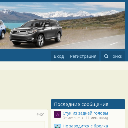
Вход
Регистрация
Поиск
Последние сообщения
Стук из задней головы
#451
A
От: avchumik
11 мин. назад
Не заводится с брелка