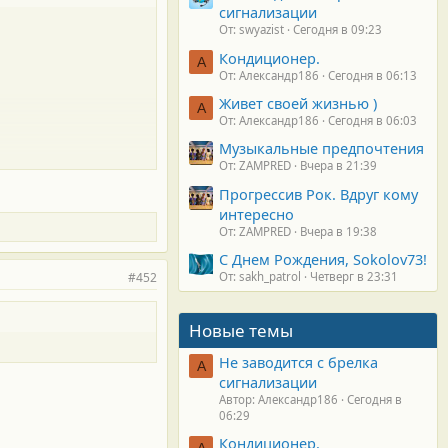
сигнализации
От: swyazist
Сегодня в 09:23
Кондиционер.
А
От: Александр186
Сегодня в 06:13
Живет своей жизнью )
А
От: Александр186
Сегодня в 06:03
Музыкальные предпочтения
От: ZAMPRED
Вчера в 21:39
Прогрессив Рок. Вдруг кому
интересно
От: ZAMPRED
Вчера в 19:38
С Днем Рождения, Sokolov73!
#452
От: sakh_patrol
Четверг в 23:31
Новые темы
Не заводится с брелка
А
сигнализации
Автор: Александр186
Сегодня в
06:29
Кондиционер.
А