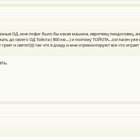
азные ОД, мне пофиг было бы какая машина, европеец пиндосовец, анг
ехать до своего ОД Тойота ( 800 км....) и поэтому ТОЙОТА....согласен уже
 греет и светит)))) так что я доеду и мне отремонтируют все что играет
ать.