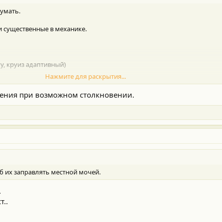
умать.
ни существенные в механике.
гу, круиз адаптивный)
Нажмите для раскрытия...
оходу.
жения при возможном столкновении.
об их заправлять местной мочей.
.
т..