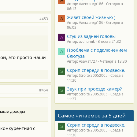
Автор: Александр186
Сегодня в
06:13
Живет своей жизнью )
#453
А
Автор: Александр186
Сегодня в
06:03
Стук из задней головы
A
Автор: avchumik
Вчера в 21:32
Проблема с подключением
А
блютуза
гой, это просто наши
Автор: Азамат727
Четверг в 13:30
Скрип спереди в подвеске.
S
Автор: Stroitel20052005
Среда в
11:30
Звук при проезде камер?
#454
S
Автор: Stroitel20052005
Среда в
11:27
о наши доходы
Самое читаемое за 5 дней
Скрип спереди в подвеске.
S
еконкурентная с
Автор: Stroitel20052005
Среда в
11:30