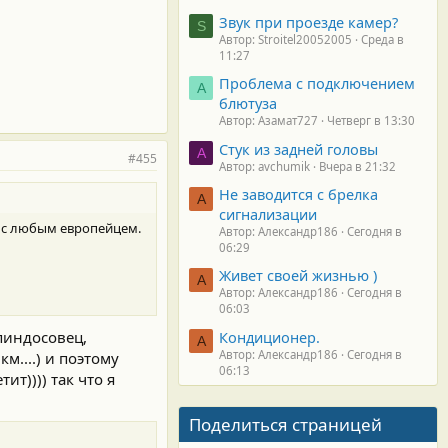
Звук при проезде камер?
S
Автор: Stroitel20052005
Среда в
11:27
Проблема с подключением
А
блютуза
Автор: Азамат727
Четверг в 13:30
Стук из задней головы
A
#455
Автор: avchumik
Вчера в 21:32
Не заводится с брелка
А
сигнализации
я с любым европейцем.
Автор: Александр186
Сегодня в
06:29
Живет своей жизнью )
А
Автор: Александр186
Сегодня в
06:03
Кондиционер.
пиндосовец,
А
Автор: Александр186
Сегодня в
км....) и поэтому
06:13
ит)))) так что я
Поделиться страницей