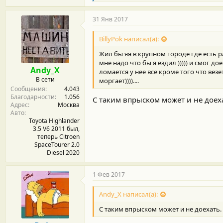
л
а
г
31 Янв 2017
о
д
BillyPok написал(а):
а
р
Жил бы яя в крупном городе где есть р
н
мне надо что бы я ездил ))))) и смог до
о
Andy_X
ломается у нее все кроме того что везет
с
В сети
моргает))))....
т
Сообщения
4.043
и
Благодарности
1.056
:
С таким впрыском может и не доех
Адрес
Москва
Авто
Toyota Highlander
3.5 V6 2011 был,
теперь Citroen
SpaceTourer 2.0
Diesel 2020
1 Фев 2017
Andy_X написал(а):
С таким впрыском может и не доехать.