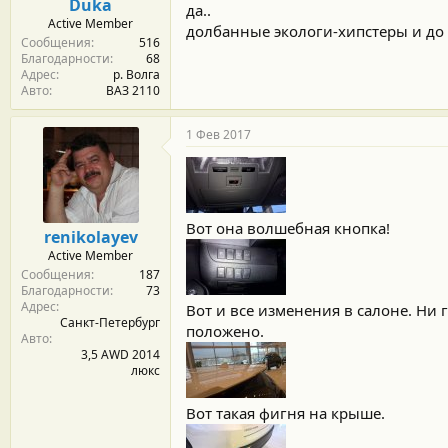
Duka
да..
Active Member
долбанные экологи-хипстеры и до
Сообщения
516
Благодарности
68
Адрес
р. Волга
Авто
ВАЗ 2110
1 Фев 2017
Вот она волшебная кнопка!
renikolayev
Active Member
Сообщения
187
Благодарности
73
Адрес
Вот и все изменения в салоне. Ни 
Санкт-Петербург
положено.
Авто
3,5 AWD 2014
люкс
Вот такая фигня на крыше.