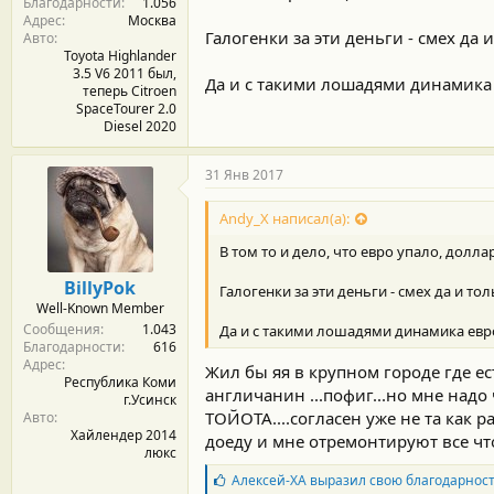
Благодарности
1.056
:
Адрес
Москва
Галогенки за эти деньги - смех да и
Авто
Toyota Highlander
3.5 V6 2011 был,
Да и с такими лошадями динамика е
теперь Citroen
SpaceTourer 2.0
Diesel 2020
31 Янв 2017
Andy_X написал(а):
В том то и дело, что евро упало, дол
BillyPok
Галогенки за эти деньги - смех да и тол
Well-Known Member
Сообщения
1.043
Да и с такими лошадями динамика европ
Благодарности
616
Адрес
Жил бы яя в крупном городе где е
Республика Коми
англичанин ...пофиг...но мне надо ч
г.Усинск
ТОЙОТА....согласен уже не та как ра
Авто
Хайлендер 2014
доеду и мне отремонтируют все что 
люкс
Б
Алексей-ХА
выразил свою благодарнос