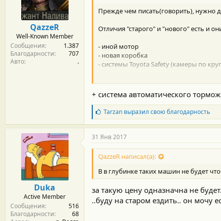
м
а
ы
л
Прежде чем писать(говорить), нужно д
а
QazzeR
Отличия "старого" и "нового" есть и о
Well-Known Member
Сообщения
1.387
- иной мотор
Благодарности
707
- новая коробка
Авто
.
- системы Toyota Safety (камеры по кру
ЗЫ: Вы смотрели обычный "престиж" п
+ система автоматического тормо
Б
Tarzan
выразил свою благодарность
л
а
г
31 Янв 2017
о
д
QazzeR написал(а):
а
р
В в глубинке таких машин не будет чт
н
о
Duka
за такую цену одназначна не будет
с
Active Member
т
..буду на старом ездить.. он мочу ес
Сообщения
516
и
Благодарности
68
: