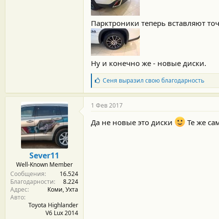
Парктроники теперь вставляют точ
Ну и конечно же - новые диски.
Б
Сеня
выразил свою благодарность
л
а
г
1 Фев 2017
о
д
Да не новые это диски
Те же са
а
р
н
о
Sever11
с
Well-Known Member
т
Сообщения
16.524
и
Благодарности
8.224
:
Адрес
Коми, Ухта
Авто
Toyota Highlander
V6 Lux 2014