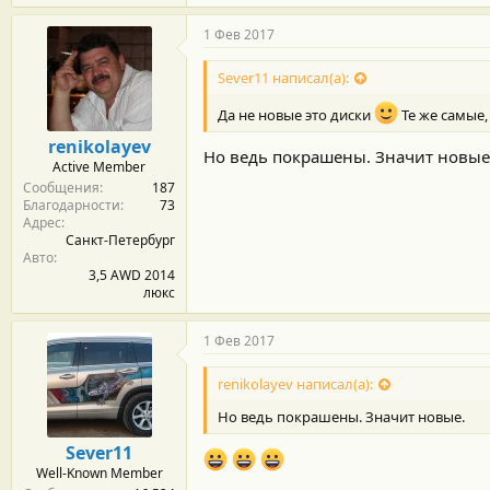
1 Фев 2017
Sever11 написал(а):
Да не новые это диски
Те же самые
renikolayev
Но ведь покрашены. Значит новые
Active Member
Сообщения
187
Благодарности
73
Адрес
Санкт-Петербург
Авто
3,5 AWD 2014
люкс
1 Фев 2017
renikolayev написал(а):
Но ведь покрашены. Значит новые.
Sever11
Well-Known Member