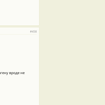
#458
агену вроде не