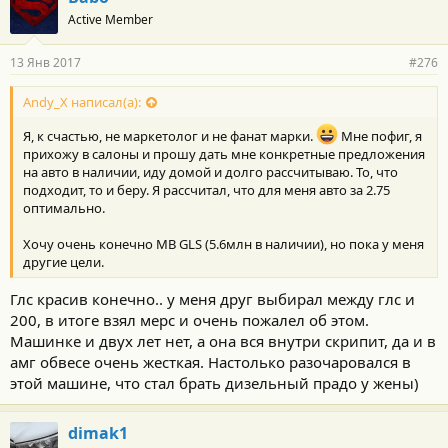
о
Active Member
д
а
р
13 Янв 2017
#276
н
о
с
Andy_X написал(а):
т
и
Я, к счастью, не маркетолог и не фанат марки.
Мне пофиг, я
:
прихожу в салоны и прошу дать мне конкретные предложения
на авто в наличии, иду домой и долго рассчитываю. То, что
подходит, то и беру. Я рассчитал, что для меня авто за 2.75
оптимально.
Хочу очень конечно MB GLS (5.6млн в наличии), но пока у меня
другие цели.
Глс красив конечно.. у меня друг выбирал между глс и
200, в итоге взял мерс и очень пожалел об этом.
Машинке и двух лет нет, а она вся внутри скрипит, да и в
амг обвесе очень жесткая. Настолько разочаровался в
этой машине, что стал брать дизельный прадо у жены)
dimak1