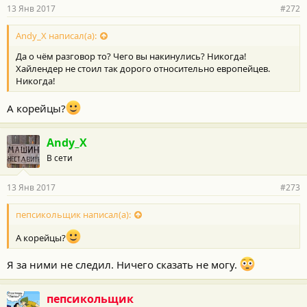
р
13 Янв 2017
#272
н
о
с
Andy_X написал(а):
т
Да о чём разговор то? Чего вы накинулись? Никогда!
и
:
Хайлендер не стоил так дорого относительно европейцев.
Никогда!
А корейцы?
Andy_X
В сети
13 Янв 2017
#273
пепсикольщик написал(а):
А корейцы?
Я за ними не следил. Ничего сказать не могу.
пепсикольщик