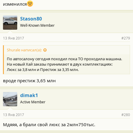
изменился
Stason80
Well-Known Member
13 Янв 2017
#279
Shurale написал(а):
По автосалону сегодня походил пока ТО проходила машина.
На новый Хай заказы принимают в двух комплектациях:
Люкс за 3,8 млн и Престиж за 3,35 млн.
вроде престиж 3,65 млн
dimak1
Active Member
13 Янв 2017
#280
Мдяяя, а брали свой люкс за 2млн750тыс.