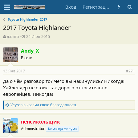
Вход
Регистрация
Toyota Highlander 2017
2017 Toyota Highlander
А
Д
д.витя
24 Июл 2015
в
а
т
т
Andy_X
о
а
В сети
р
н
т
а
е
ч
13 Янв 2017
#271
м
а
ы
л
Да о чём разговор то? Чего вы накинулись? Никогда!
а
Хайлендер не стоил так дорого относительно
европейцев. Никогда!
Б
Veyron
выразил свою благодарность
л
а
г
пепсикольщик
о
Administrator
Команда форума
д
а