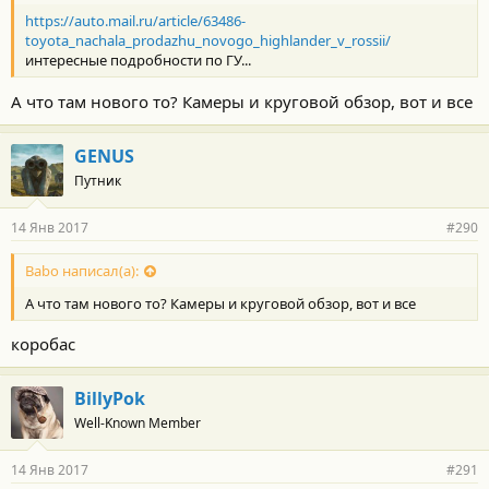
https://auto.mail.ru/article/63486-
toyota_nachala_prodazhu_novogo_highlander_v_rossii/
интересные подробности по ГУ...
А что там нового то? Камеры и круговой обзор, вот и все
GENUS
Путник
14 Янв 2017
#290
Babo написал(а):
А что там нового то? Камеры и круговой обзор, вот и все
коробас
BillyPok
Well-Known Member
14 Янв 2017
#291