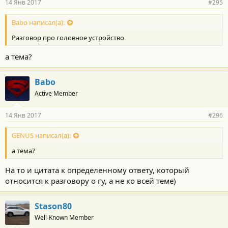
14 Янв 2017
#295
Babo написал(а):
Разговор про головное устройство
а тема?
Babo
Active Member
14 Янв 2017
#296
GENUS написал(а):
а тема?
На то и цитата к определенному ответу, который
относится к разговору о гу, а не ко всей теме)
Stason80
Well-Known Member