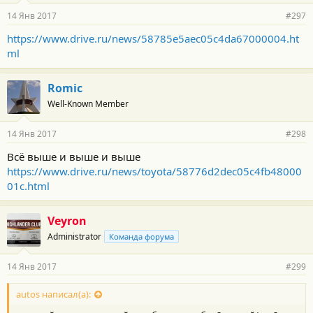
14 Янв 2017
#297
https://www.drive.ru/news/58785e5aec05c4da67000004.ht
ml
Romic
Well-Known Member
14 Янв 2017
#298
Всё выше и выше и выше
https://www.drive.ru/news/toyota/58776d2dec05c4fb48000
01c.html
Veyron
Administrator
Команда форума
14 Янв 2017
#299
autos написал(а):