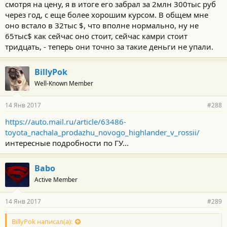
смотря на цену, я в итоге его забрал за 2млн 300тыс руб
через год, с еще более хорошим курсом. В общем мне
оно встало в 32тыс $, что вполне нормально, ну не
65тыс$ как сейчас оно стоит, сейчас камри стоит
тридцать, - теперь они точно за такие деньги не упали.
BillyPok
Well-Known Member
14 Янв 2017
#288
https://auto.mail.ru/article/63486-
toyota_nachala_prodazhu_novogo_highlander_v_rossii/
интересные подробности по ГУ...
Babo
Active Member
14 Янв 2017
#289
BillyPok написал(а):