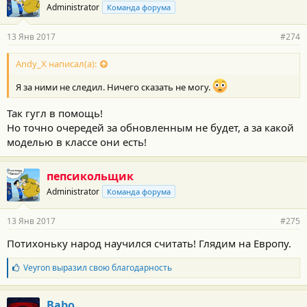
Administrator
Команда форума
13 Янв 2017
#274
Andy_X написал(а):
Я за ними не следил. Ничего сказать не могу.
Так гугл в помощь!
Но точно очередей за обновленным не будет, а за какой
моделью в классе они есть!
пепсикольщик
Administrator
Команда форума
13 Янв 2017
#275
Потихоньку народ научился считать! Глядим на Европу.
Б
Veyron
выразил свою благодарность
л
а
г
Babo