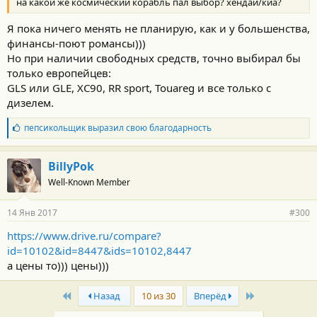
на какой же космический корабль пал выбор? хендай/киа?
Я пока ничего менять не планирую, как и у большенства,
финансы-поют романсы)))
Но при наличии свободных средств, точно выбирал бы
только европейцев:
GLS или GLE, XC90, RR sport, Touareg и все только с
дизелем.
Б
пепсикольщик
выразил свою благодарность
л
а
г
BillyPok
о
Well-Known Member
д
а
р
14 Янв 2017
#300
н
о
https://www.drive.ru/compare?
с
id=10102&id=8447&ids=10102,8447
т
и
а цены то))) цены)))
:
First
Last
Назад
10 из 30
Вперёд