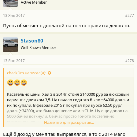
Active Member
13 Янв 2017
#277
Пусть обменяет с доплатой на то что нравится делов то.
Stason80
Well-Known Member
13 Янв 2017
#278
chackDm написал(а):
Касательно цены: Хай 3 в 2014г. стоил 2140000 рур за люксовый
вариант с движком 3,5. На начало года это было ~64000 долл. и
их покупали. В феврале 2015 г покупал при курсе 62,50 рур/
долл. (~34300), что было дешевле чем в США. Ну еще допов на
5000 бачей воткнули. Сейчас просто Тойота постепенно
выправила цены.
Нажмите для раскрытия...
3,8 млн/59=64400 долл.
Ещё б доход у меня так выправлялся, а то с 2014 мало