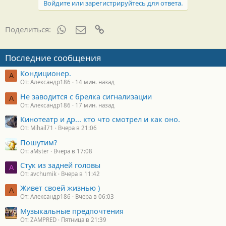
Войдите или зарегистрируйтесь для ответа.
WhatsApp
Электронная почта
Ссылка
Поделиться:
Последние сообщения
Кондиционер.
А
От: Александр186
14 мин. назад
Не заводится с брелка сигнализации
А
От: Александр186
17 мин. назад
Кинотеатр и др... кто что смотрел и как оно.
От: Mihail71
Вчера в 21:06
Пошутим?
От: aMster
Вчера в 17:08
Стук из задней головы
A
От: avchumik
Вчера в 11:42
Живет своей жизнью )
А
От: Александр186
Вчера в 06:03
Музыкальные предпочтения
От: ZAMPRED
Пятница в 21:39