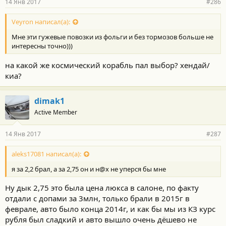
14 Янв 2017
#286
н
о
с
Veyron написал(а):
т
Мне эти гужевые повозки из фольги и без тормозов больше не
и
:
интересны точно)))
на какой же космический корабль пал выбор? хендай/
киа?
dimak1
Active Member
14 Янв 2017
#287
aleks17081 написал(а):
я за 2,2 брал, а за 2,75 он и н@х не уперся бы мне
Ну дык 2,75 это была цена люкса в салоне, по факту
отдали с допами за 3млн, только брали в 2015г в
феврале, авто было конца 2014г, и как бы мы из КЗ курс
рубля был сладкий и авто вышло очень дёшево не