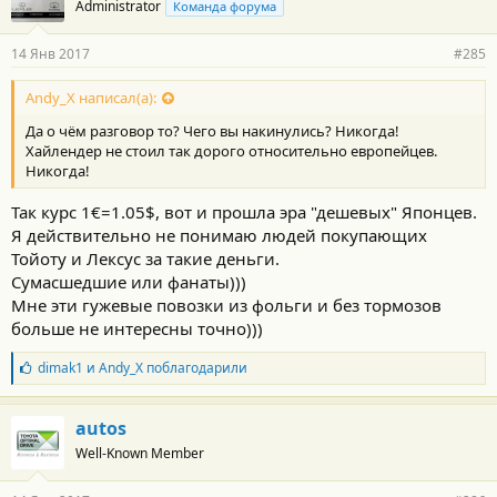
Administrator
Команда форума
14 Янв 2017
#285
Andy_X написал(а):
Да о чём разговор то? Чего вы накинулись? Никогда!
Хайлендер не стоил так дорого относительно европейцев.
Никогда!
Так курс 1€=1.05$, вот и прошла эра "дешевых" Японцев.
Я действительно не понимаю людей покупающих
Тойоту и Лексус за такие деньги.
Сумасшедшие или фанаты)))
Мне эти гужевые повозки из фольги и без тормозов
больше не интересны точно)))
Б
dimak1
и
Andy_X
поблагодарили
л
а
г
autos
о
Well-Known Member
д
а
р