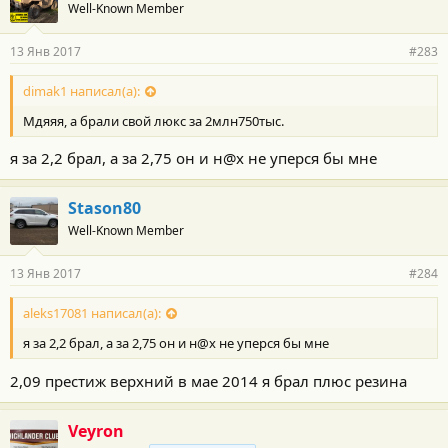
Well-Known Member
13 Янв 2017
#283
dimak1 написал(а):
Мдяяя, а брали свой люкс за 2млн750тыс.
я за 2,2 брал, а за 2,75 он и н@х не уперся бы мне
Stason80
Well-Known Member
13 Янв 2017
#284
aleks17081 написал(а):
я за 2,2 брал, а за 2,75 он и н@х не уперся бы мне
2,09 престиж верхний в мае 2014 я брал плюс резина
Veyron