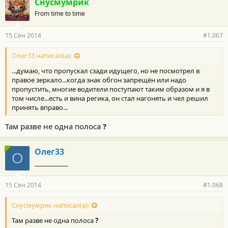
Снусмумрик
From time to time
15 Сен 2014
#1.067
Олег33 написал(а):
...думаю, что пропускал сзади идущего, но не посмотрел в
правое зеркало...когда знак обгон запрещён или надо
пропустить, многие водители поступают таким образом и я в
том числе...есть и вина регика, он стал нагонять и чел решил
принять вправо...
Там разве не одна полоса
?
Олег33
О
_____________
15 Сен 2014
#1.068
Снусмумрик написал(а):
Там разве не одна полоса
?