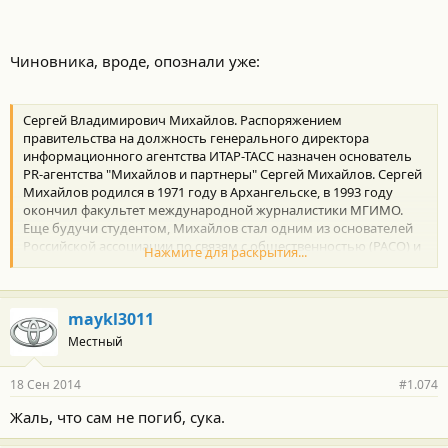
Чиновника, вроде, опознали уже:
Сергей Владимирович Михайлов. Распоряжением
правительства на должность генерального директора
информационного агентства ИТАР-ТАСС назначен основатель
PR-агентства "Михайлов и партнеры" Сергей Михайлов. Сергей
Михайлов родился в 1971 году в Архангельске, в 1993 году
окончил факультет международной журналистики МГИМО.
Еще будучи студентом, Михайлов стал одним из основателей
Российской ассоциации по связям с общественностью (РАСО) и
Нажмите для раскрытия...
партнером рекламного агентства "Корпорация "Я". В 1993 году
он создал и возглавил PR-агентство "Михайлов и партнеры". В
2004-2005 годах Михайлов был советником президента -
maykl3011
членом правления ОАО "РЖД", в 2005-2006 годах - начальником
Департамента по связям с РЖД - членом правления РЖД. В 2006
Местный
году он получил должность начальника Департамента
корпоративных коммуникаций, оставаясь при этом членом
18 Сен 2014
#1.074
правления РЖД
Жаль, что сам не погиб, сука.