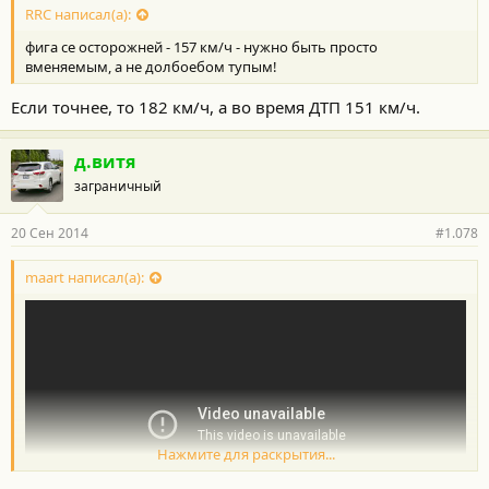
RRC написал(а):
фига се осторожней - 157 км/ч - нужно быть просто
вменяемым, а не долбоебом тупым!
Если точнее, то 182 км/ч, а во время ДТП 151 км/ч.
д.витя
заграничный
20 Сен 2014
#1.078
maart написал(а):
Нажмите для раскрытия...