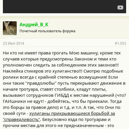
Андрей_В_К
Почетный пользователь форума
23 Июл 2014
#1.052
Ни кто не имеет права трогать Мою машину, кроме тех
случаев которые предусмотрены Законом и теми кто
уполномочен следить за соблюдением этих законов!!!
Наклейка стикеров это хулиганство!!! Смотрю подобные
ролики всегда с крайней степенью возмущения! Если
они такие "правдолюбы" пусть перекрывают движение в
начале тротуара, ставят столбики, кладут плиты,
вызывают сотрудников ГИБДД к местам нарушений (что?
ГАИшники не едут! - добейтесь, что бы приехали. Тогда
это борцы за правое дело) и т.д. и т.п. А так, что Они по
своей сути -
хулиганы прикрывающиеся борьбой за
"справедливость"
. Безусловно езда по тротуарам и
прочим местам для этого не предназначенным - это