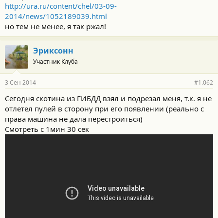
http://ura.ru/content/chel/03-09-
2014/news/1052189039.html
но тем не менее, я так ржал!
Эриксонн
Участник Клуба
3 Сен 2014
#1.062
Сегодня скотина из ГИБДД взял и подрезал меня, т.к. я не
отлетел пулей в сторону при его появлении (реально с
права машина не дала перестроиться)
Смотреть с 1мин 30 сек