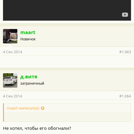
maart
Новичок
4 Сен 2014
#1.063
д.витя
заграничный
4 Сен 2014
#1.064
maart написал(а):
Не хотел, чтобы его обогнали?