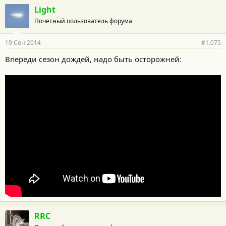
Light
Почетный пользователь форума
19 Сен 2014
#1.075
Впереди сезон дождей, надо быть осторожней:
RRC