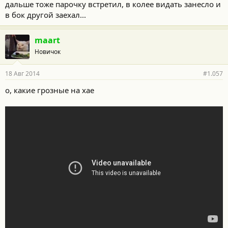
дальше тоже парочку встретил, в колее видать занесло и
в бок другой заехал...
maart
Новичок
18 Авг 2014
#1.057
о, какие грозные на хае