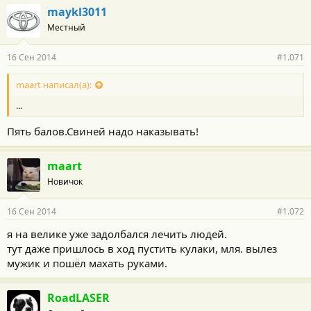
г
maykl3011
о
Местный
д
а
р
16 Сен 2014
#1.071
н
о
с
maart написал(а):
т
...
и
:
Пять балов.Свиней надо наказывать!
maart
Новичок
16 Сен 2014
#1.072
я на велике уже задолбался лечить людей.
тут даже пришлось в ход пустить кулаки, мля. вылез
мужик и пошёл махать руками.
RoadLASER