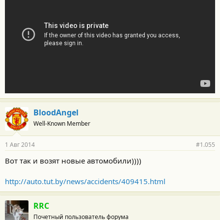
BloodAngel
Well-Known Member
1 Авг 2014
#1.055
Вот так и возят новые автомобили))))
http://auto.tut.by/news/accidents/409415.html
RRC
Почетный пользователь форума