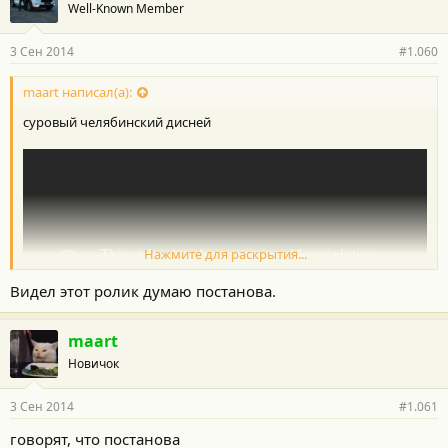
Well-Known Member
а
р
н
3 Сен 2014
#1.060
о
с
т
maart написал(а):
и
суровый челябинский дисней
:
Нажмите для раскрытия...
Видел этот ролик думаю постанова.
maart
Новичок
3 Сен 2014
#1.061
говорят, что постанова