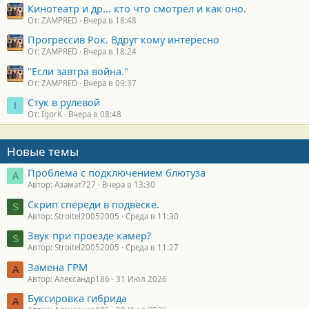
Кинотеатр и др... кто что смотрел и как оно.
От: ZAMPRED
Вчера в 18:48
Прогрессив Рок. Вдруг кому интересно
От: ZAMPRED
Вчера в 18:24
"Если завтра война."
От: ZAMPRED
Вчера в 09:37
Стук в рулевой
I
От: IgorK
Вчера в 08:48
Новые темы
Проблема с подключением блютуза
А
Автор: Азамат727
Вчера в 13:30
Скрип спереди в подвеске.
S
Автор: Stroitel20052005
Среда в 11:30
Звук при проезде камер?
S
Автор: Stroitel20052005
Среда в 11:27
Замена ГРМ
А
Автор: Александр186
31 Июл 2026
Буксировка гибрида
А