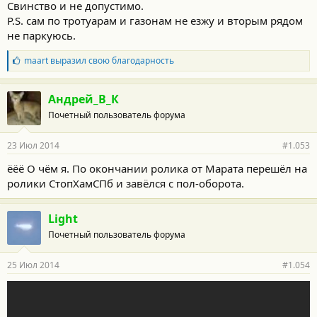
Свинство и не допустимо.
P.S. сам по тротуарам и газонам не езжу и вторым рядом
не паркуюсь.
Б
maart
выразил свою благодарность
л
а
г
Андрей_В_К
о
Почетный пользователь форума
д
а
р
23 Июл 2014
#1.053
н
о
ёёё О чём я. По окончании ролика от Марата перешёл на
с
ролики СтопХамСПб и завёлся с пол-оборота.
т
и
:
Light
Почетный пользователь форума
25 Июл 2014
#1.054