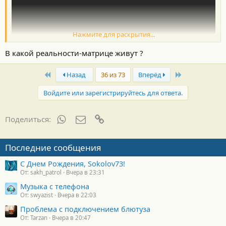
Нажмите для раскрытия...
В какой реальности-матрице живут ?
First
Last
Назад
36 из 73
Вперёд
Войдите или зарегистрируйтесь для ответа.
WhatsApp
Электронная почта
Ссылка
Поделиться:
Последние сообщения
С Днем Рождения, Sokolov73!
Чиновника, вроде, опознали уже:
От: sakh_patrol
Вчера в 23:31
Музыка с телефона
От: swyazist
Вчера в 22:03
Проблема с подключением блютуза
От: Tarzan
Вчера в 20:47