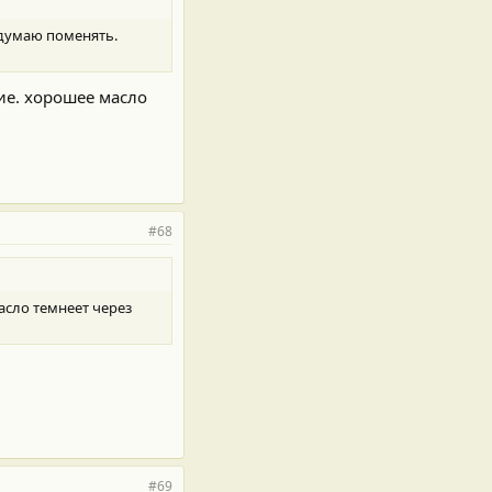
ч думаю поменять.
ие. хорошее масло
#68
асло темнеет через
#69