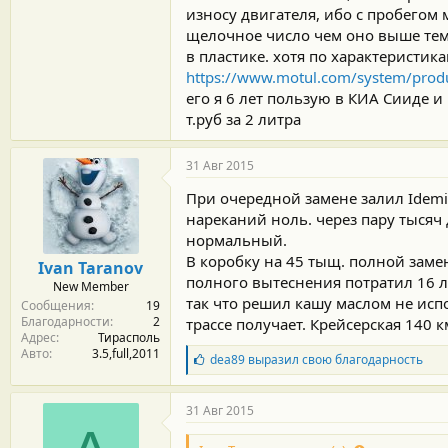
износу двигателя, ибо с пробегом 
щелочное число чем оно выше тем
в пластике. хотя по характеристик
https://www.motul.com/system/prod
его я 6 лет пользую в КИА Сииде и
т.руб за 2 литра
31 Авг 2015
При очередной замене залил Idemit
нареканий ноль. через пару тысяч 
нормальный.
В коробку на 45 тыщ. полной замен
Ivan Taranov
полного вытеснения потратил 16 ли
New Member
так что решил кашу маслом не исп
Сообщения
19
Благодарности
2
трассе получает. Крейсерская 140 
Адрес
Тирасполь
Авто
3.5,full,2011
Б
dea89
выразил свою благодарность
л
а
г
31 Авг 2015
о
д