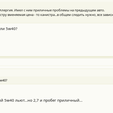
 аллергия. Имел с ним приличные проблемы на предыдущем авто.
стру вменяемая цена - то канистра...в общем следить нужно, все завис
или 5w40?
5w40?
 5w40 льют...но 2,7 и пробег приличный...