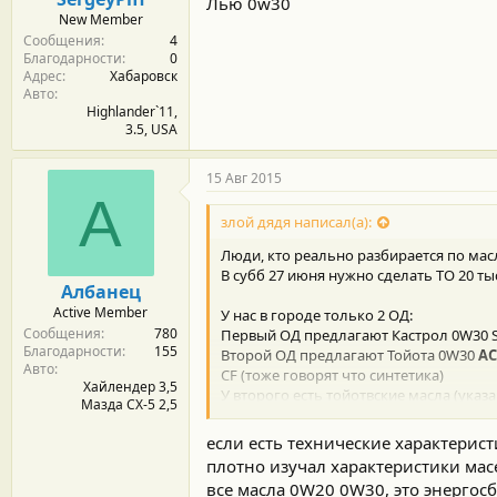
Лью 0w30
New Member
Сообщения
4
Благодарности
0
Адрес
Хабаровск
Авто
Highlander`11,
3.5, USA
15 Авг 2015
А
злой дядя написал(а):
Люди, кто реально разбирается по ма
В субб 27 июня нужно сделать ТО 20 тыс
Албанец
Active Member
У нас в городе только 2 ОД:
Сообщения
780
Первый ОД предлагают Кастрол 0W30 S
Благодарности
155
Второй ОД предлагают Тойота 0W30
AC
Авто
CF (тоже говорят что синтетика)
Хайлендер 3,5
У второго есть тойотвские масла (указа
Мазда СХ-5 2,5
http://toyota-city.kz/spareparts/oils/
если есть технические характерист
Какой вариант выбрать?
плотно изучал характеристики мас
Заранее всем спасибо!
все масла 0W20 0W30, это энергос