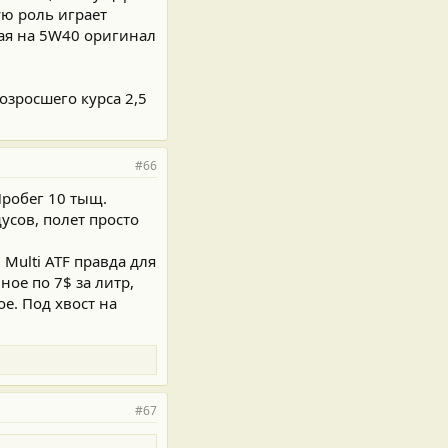
ую роль играет
ая на 5W40 оригинал
озросшего курса 2,5
#66
Пробег 10 тыщ.
усов, полет просто
Multi ATF правда для
ое по 7$ за литр,
е. Под хвост на
#67