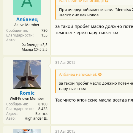
А
Ivan Taranov написал(а):
а
р
При очередной замене залил Idemitsu Z
н
Жалко оно как новое....
о
Албанец
с
Active Member
за такой пробег масло должно пот
т
Сообщения
780
и
темнеет через пару тысяч км
Благодарности
155
:
Авто
Хайлендер 3,5
Мазда СХ-5 2,5
31 Авг 2015
Албанец написал(а):
за такой пробег масло должно потемн
пару тысяч км
Romic
Well-Known Member
Так чисто японские масла всегда п
Сообщения
8.100
Благодарности
8.433
Адрес
Брянск
Авто
Highlander III
31 Авг 2015