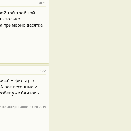
#71
 двойной-тройной
т - только
на примерно десятке
#72
5w-40 + фильтр в
 А вот весенние и
робег уже близок к
е редактирование:
2 Сен 2015