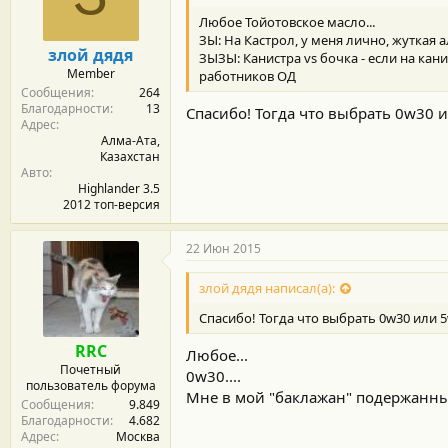
м
а
ы
л
Любое Тойотовское масло...
а
ЗЫ: На Кастрол, у меня лично, жуткая
злой дядя
ЗЫЗЫ: Канистра vs бочка - если на кани
Member
работников ОД
Сообщения
264
Благодарности
13
Спасибо! Тогда что выбрать 0w30 
Адрес
Алма-Ата,
Казахстан
Авто
Highlander 3.5
2012 топ-версия
22 Июн 2015
злой дядя написал(а):
Спасибо! Тогда что выбрать 0w30 или 
RRC
Любое...
Почетный
0w30....
пользователь форума
Мне в мой "баклажан" подержанный
Сообщения
9.849
Благодарности
4.682
Адрес
Москва