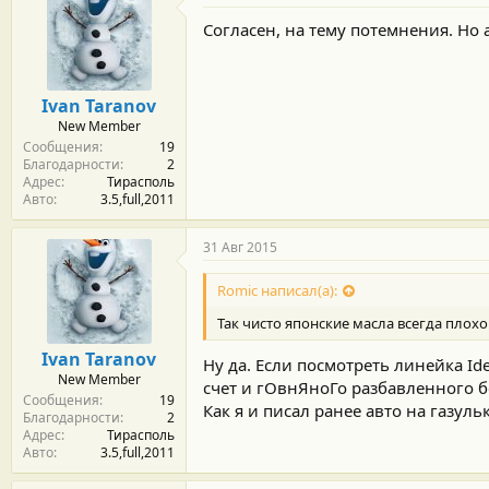
Согласен, на тему потемнения. Но
Ivan Taranov
New Member
Сообщения
19
Благодарности
2
Адрес
Тирасполь
Авто
3.5,full,2011
31 Авг 2015
Romic написал(а):
Так чисто японские масла всегда плох
Ivan Taranov
Ну да. Если посмотреть линейка Id
New Member
счет и гОвнЯноГо разбавленного б
Сообщения
19
Как я и писал ранее авто на газуль
Благодарности
2
Адрес
Тирасполь
Авто
3.5,full,2011