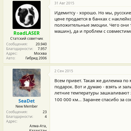
31 Авг 2015
Идемитсу - хорошо. Но мы, русские
цене продается в банках с наклейко
положительные эмоции. Чего они т
машин), да и проблем с совместим
RoadLASER
Статский советчик
Сообщения
20.940
Благодарности
7.957
Адрес
Москва
Авто
Гибрид 2006
2 Сен 2015
Всем привет. Такая же дилемма по 
подарок. Вот и думаю - взять и зал
летние температуры зашкаливают за
100 000 км... Заранее спасибо за с
SeaDet
New Member
Сообщения
23
Благодарности
4
Адрес
Алма-Ата,
Казахстан