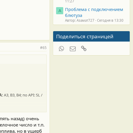
11:27
Проблема с подключением
А
блютуза
Автор: Азамат727
Сегодня в 13:30
Поделиться страницей
WhatsApp
Электронная почта
Ссылка
#65
A:
A3, B3, B4; по API: SL /
 пять назад) очень
лочное число и т.п.
оплива, но в ущерб