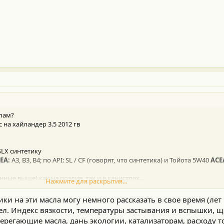
слам?
 на хайландер 3.5 2012 гв
LX синтетику
EA:
A3, B3, B4; по API: SL / CF (говорят, что синтетика) и Тойота 5W40
ACE
нные выше) как на розлив, так и в канистрах...
Нажмите для раскрытия...
ики на эти масла могу немного рассказать в свое время (лет
ел. Индекс вязкости, температуры застывания и вспышки, ще
берегающие масла, дань экологии, катализаторам, расходу т