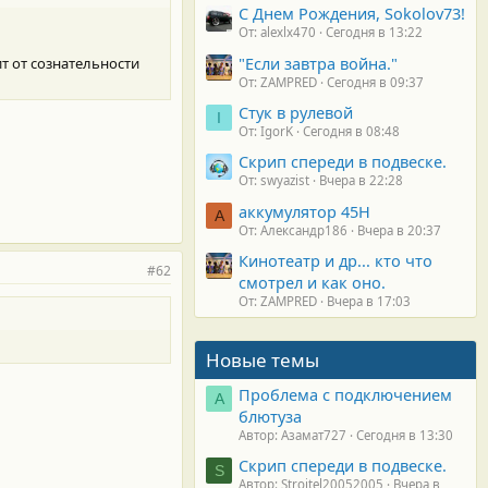
С Днем Рождения, Sokolov73!
От: alexlx470
Сегодня в 13:22
"Если завтра война."
ит от сознательности
От: ZAMPRED
Сегодня в 09:37
Стук в рулевой
I
От: IgorK
Сегодня в 08:48
Скрип спереди в подвеске.
От: swyazist
Вчера в 22:28
аккумулятор 45H
А
От: Александр186
Вчера в 20:37
Кинотеатр и др... кто что
#62
смотрел и как оно.
От: ZAMPRED
Вчера в 17:03
Новые темы
Проблема с подключением
А
блютуза
Автор: Азамат727
Сегодня в 13:30
Скрип спереди в подвеске.
S
Автор: Stroitel20052005
Вчера в