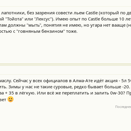
 лапотники, без зазрения совести льем Castle (который по
й "Тойота" или "Лексус"). Имею опыт по Castle больше 10 ле
ам должны "мыть", понятия не имею, но угара нет вааще (
остью с "говняным бензином" тоже.
маслу. Сейчас у всех официалов в Алма-Ате идёт акция - 5л 
ить. Зимы у нас не такие суровые, редко бывает больше -20.
 + 35 в лёгкую. Или всё же переплатить и залить 0w-30? П
овет
Последне