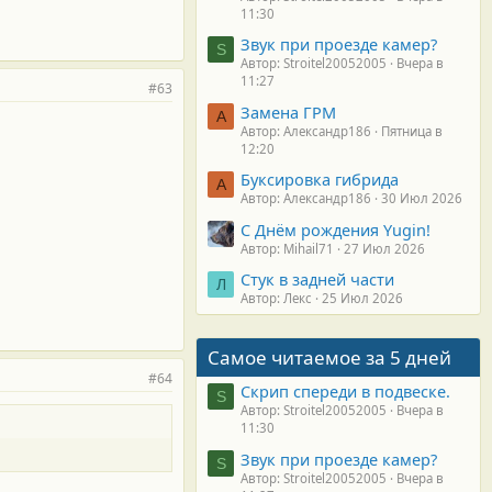
11:30
Звук при проезде камер?
S
Автор: Stroitel20052005
Вчера в
11:27
#63
Замена ГРМ
А
Автор: Александр186
Пятница в
12:20
Буксировка гибрида
А
Автор: Александр186
30 Июл 2026
С Днём рождения Yugin!
Автор: Mihail71
27 Июл 2026
Стук в задней части
Л
Автор: Лекс
25 Июл 2026
Самое читаемое за 5 дней
#64
Скрип спереди в подвеске.
S
Автор: Stroitel20052005
Вчера в
11:30
Звук при проезде камер?
S
Автор: Stroitel20052005
Вчера в