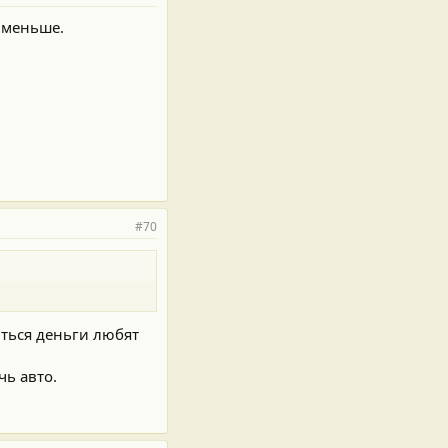
ы меньше.
#70
иться деньги любят
чь авто.