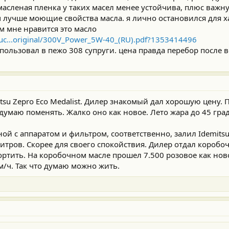
масленая пленка у таких масел менее устойчива, плюс важн
 лучше моющие свойства масла. я лично остановился для х
ам мне нравится это масло
uc...original/300V_Power_5W-40_(RU).pdf?1353414496
 пользовал в пежо 308 супруги. цена правда перебор после в
su Zepro Eco Medalist. Дилер знакомый дал хорошую цену. 
думаю поменять. Жалко оно как новое. Лето жара до 45 град
ой с аппаратом и фильтром, соответственно, залил Idemitsu 
тров. Скорее для своего спокойствия. Дилер отдал коробочн
ортить. На коробочном масле прошел 7.500 розовое как ново
км/ч. Так что думаю можно жить.