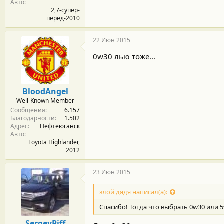
Авто
2,7-супер-
перед-2010
22 Июн 2015
0w30 лью тоже...
BloodAngel
Well-Known Member
Сообщения
6.157
Благодарности
1.502
Адрес
Нефтеюганск
Авто
Toyota Highlander,
2012
23 Июн 2015
злой дядя написал(а):
Спасибо! Тогда что выбрать 0w30 или 
SergeyPiff