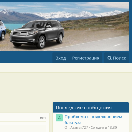
Вход
Регистрация
Поиск
Последние сообщения
Проблема с подключением
#61
А
блютуза
От: Азамат727
Сегодня в 13:30