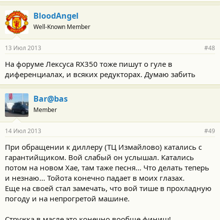
BloodAngel
Well-Known Member
13 Июл 2013
#48
На форуме Лексуса RX350 тоже пишут о гуле в
диференциалах, и всяких редукторах. Думаю забить
Bar@bas
Member
14 Июл 2013
#49
При обращении к диллеру (ТЦ Измайлово) катались с
гарантийщиком. Вой слабый он услышал. Катались
потом на новом Хае, там таже песня... Что делать теперь
и незнаю... Тойота конечно падает в моих глазах.
Еще на своей стал замечать, что вой тише в прохладную
погоду и на непрогретой машине.
Стружка в масле это конечно вообще финиш!