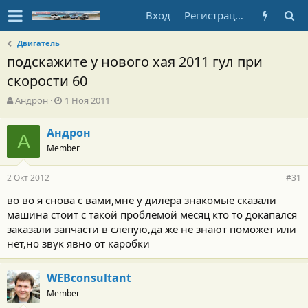
Вход
Регистрация
Двигатель
подскажите у нового хая 2011 гул при
скорости 60
А
Д
Андрон
1 Ноя 2011
в
а
т
т
Андрон
о
А
а
Member
р
н
т
а
е
ч
2 Окт 2012
#31
м
а
ы
л
во во я снова с вами,мне у дилера знакомые сказали
а
машина стоит с такой проблемой месяц кто то докапался
заказали запчасти в слепую,да же не знают поможет или
нет,но звук явно от каробки
WEBconsultant
Member