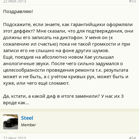
22 Июл 2013
#53
Поздравляю!
Подскажите, если знаете, как гарантийщики оформляли
этот деффект? Мне сказали, что для подтверждения, они
должны его записать на диктофон. У меня он (к
сожалению ил счастью) пока не такой громкости и при
записи его не слышно на фоне других шумов.
Ещё, поездив на абсолютно новом Хае услышал
анологичные звуки. После чего сильно задумался о
целесообразности проведения ремонта т.к. результата
может и не быть, а с учётом кривых рук, может быть и
хуже, или чего ещё сломают.
Да, кстати, а какой диф в итоге заменили? У нас их 3
вроде как...
Steel
Member
22 Июл 2013
#54