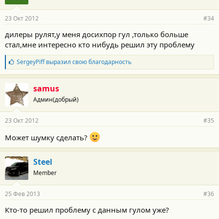
23 Окт 2012
#34
дилеры рулят,у меня досихпор гул ,только больше
стал,мне интересно кто нибудь решил эту проблему
Б
SergeyPiff
выразил свою благодарность
л
а
г
samus
о
Админ(добрый)
д
а
р
23 Окт 2012
#35
н
о
Может шумку сделать?
с
т
и
Steel
:
Member
25 Фев 2013
#36
Кто-то решил проблему с данным гулом уже?