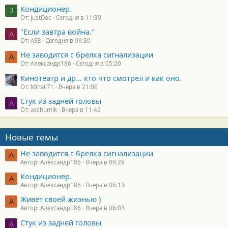
Кондиционер.
J
От: JustDoc
Сегодня в 11:39
"Если завтра война."
A
От: ASB
Сегодня в 09:30
Не заводится с брелка сигнализации
А
От: Александр186
Сегодня в 05:20
Кинотеатр и др... кто что смотрел и как оно.
От: Mihail71
Вчера в 21:06
Стук из задней головы
A
От: avchumik
Вчера в 11:42
Новые темы
Не заводится с брелка сигнализации
А
Автор: Александр186
Вчера в 06:29
Кондиционер.
А
Автор: Александр186
Вчера в 06:13
Живет своей жизнью )
А
Автор: Александр186
Вчера в 06:03
Стук из задней головы
A