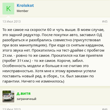
Krolokot
K
Member
13 Июл 2013
#45
То же самое на скорости 60 и чуть выше. В моем случае,
это задний редуктор. После покупки авто, заставил ОД
разобраться и разобрались совместно (присутствовал
при всех манипуляциях). При езде со снятым карданом,
этого звука нет. Прокатились на тест-драйве с пробегом
2т.км. - ровно то же самое. Прокатился на Хае приятеля
(пробег 31т.км.) - то же самое. Короче, забил.
Особенность модели и больше я не считаю это
неисправностью. Хотя мне к этому времени успели
поставить новый ред. в сборе., т.к. был заказан по
гарантии. Ничего не изменилось)
д.витя
заграничный
13 Июл 2013
#46