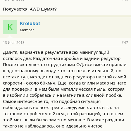
Получается, AWD шумят?
Krolokot
K
Member
13 Июл 2013
#47
Д.Витя, варианта в результате всех манипуляций
осталось два: Раздаточная коробка и задний редуктор.
После покатушек с сотрудниками ОД, все вместе пришли
к однозначному выводу, что этот незначительный, но
всетаки гул, исходит от заднего редуктора на этой самой
скорости - около 60км/ч. Еще: когда слили масло из него
для проверки, в нем была металлическая пыль, которая
в изобилии собралась и на магните в сливной пробке.
Самое интересное то, что подобная ситуация
наблюдалась во всех трех исследуемых авто, в т.ч. на
тестовом с пробегом в 2т.км., с той разницей, что в нем
этой мет. пыли было заметно меньше. В масле раздатки
такого не наблюдалось, оно идеально чистое.