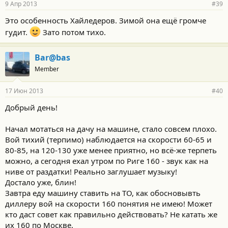
9 Апр 2013
#39
Это особенность Хайледеров. Зимой она ещё громче
гудит.
Зато потом тихо.
Bar@bas
Member
17 Июн 2013
#40
Добрый день!
Начал мотаться на дачу на машине, стало совсем плохо.
Вой тихий (терпимо) наблюдается на скорости 60-65 и
80-85, на 120-130 уже менее приятно, но всё-же терпеть
можно, а сегодня ехал утром по Риге 160 - звук как на
ниве от раздатки! Реально заглушает музыку!
Достало уже, блин!
Завтра еду машину ставить на ТО, как обосновывть
диллеру вой на скорости 160 понятия не имею! Может
кто даст совет как правильно действовать? Не катать же
их 160 по Москве.