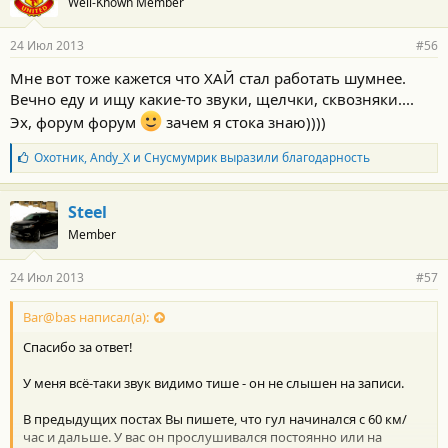
Well-Known Member
24 Июл 2013
#56
Мне вот тоже кажется что ХАЙ стал работать шумнее.
Вечно еду и ищу какие-то звуки, щелчки, сквозняки....
Эх, форум форум
зачем я стока знаю))))
Б
Охотник
,
Andy_X
и
Снусмумрик
выразили благодарность
л
а
г
Steel
о
Member
д
а
р
24 Июл 2013
#57
н
о
с
Bar@bas написал(а):
т
Спасибо за ответ!
и
:
У меня всё-таки звук видимо тише - он не слышен на записи.
В предыдущих постах Вы пишете, что гул начинался с 60 км/
час и дальше. У вас он прослушивался постоянно или на