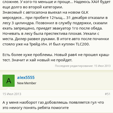
сложнее. У кого-то меньше и проще... Надеюсь ХАЙ будет
еще долго во второй категории.
Знакомый с автосалона выехал на новом GLK
мерседесе... при пробеге 12тыщ... 31 декабря отказали в
лесу 3 цилиндра. Позвонил в службу подержки, сказали
ехать запрещено, приедет эвакуатор 1го после обеда.
Ночевать в лесу была преспектива плохая. Уехали с
места. Дилер развел руками. В итоге авто после починки
стояло уже на Трейд-Ин. И был куплен TLC200.
Есть более хуже проблемы. Новый рав4 не прошел краш-
тест. Значит и хай новый не пройдет.
Последнее редактирование:
15 Июл 2013
alex5555
A
New Member
15 Июл 2013
#51
А у меня наоборот газ добовляешь появляется гул что
это неиогу понять ребята помогите