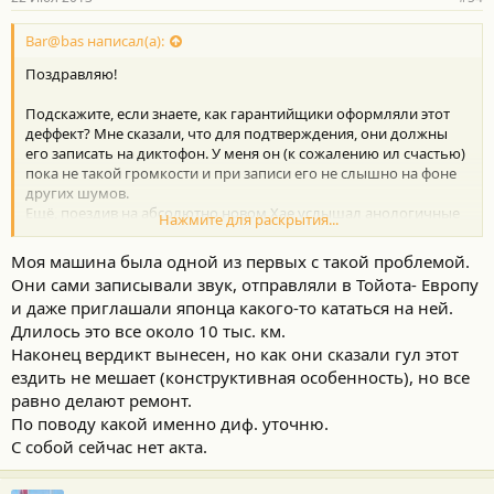
Bar@bas написал(а):
Поздравляю!
Подскажите, если знаете, как гарантийщики оформляли этот
деффект? Мне сказали, что для подтверждения, они должны
его записать на диктофон. У меня он (к сожалению ил счастью)
пока не такой громкости и при записи его не слышно на фоне
других шумов.
Ещё, поездив на абсолютно новом Хае услышал анологичные
Нажмите для раскрытия...
звуки. После чего сильно задумался о целесообразности
проведения ремонта т.к. результата может и не быть, а с
Моя машина была одной из первых с такой проблемой.
учётом кривых рук, может быть и хуже, или чего ещё сломают.
Они сами записывали звук, отправляли в Тойота- Европу
и даже приглашали японца какого-то кататься на ней.
Да, кстати, а какой диф в итоге заменили? У нас их 3 вроде как...
Длилось это все около 10 тыс. км.
Наконец вердикт вынесен, но как они сказали гул этот
ездить не мешает (конструктивная особенность), но все
равно делают ремонт.
По поводу какой именно диф. уточню.
С собой сейчас нет акта.