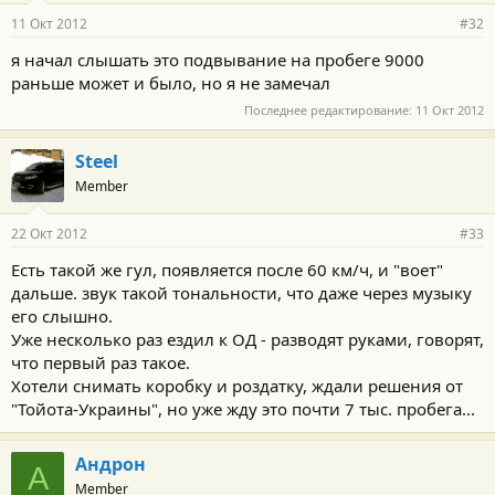
11 Окт 2012
#32
я начал слышать это подвывание на пробеге 9000
раньше может и было, но я не замечал
Последнее редактирование:
11 Окт 2012
Steel
Member
22 Окт 2012
#33
Есть такой же гул, появляется после 60 км/ч, и "воет"
дальше. звук такой тональности, что даже через музыку
его слышно.
Уже несколько раз ездил к ОД - разводят руками, говорят,
что первый раз такое.
Хотели снимать коробку и роздатку, ждали решения от
"Тойота-Украины", но уже жду это почти 7 тыс. пробега...
Андрон
А
Member