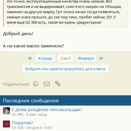
это точно, эксплуатационные качества очень низкие. Вот
трансмиссия и не выдерживает, слил я его нахрен на 10тыщах,
заменил на другую марку. Гул толко начал тогда появляться,
сменил и все прошло, до сих пор тихо, пробег сейчас 25т. У
меня еще GS 300 есть, такая же хрень средуктором!
Добрый день!
А на какое масло заменили?
First
Last
Назад
2 из 5
Вперёд
Войдите или зарегистрируйтесь для ответа.
WhatsApp
Электронная почта
Ссылка
Поделиться:
Последние сообщения
С Днём рождения пепсикольщик!
От: RRC
6 мин. назад
Пошутим?
A
От: ASB
Сегодня в 13:05