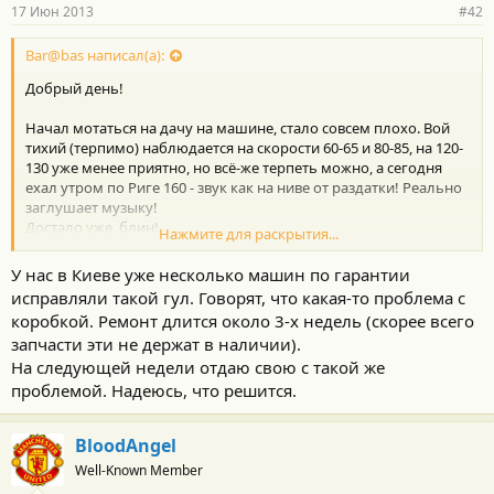
17 Июн 2013
#42
Bar@bas написал(а):
Добрый день!
Начал мотаться на дачу на машине, стало совсем плохо. Вой
тихий (терпимо) наблюдается на скорости 60-65 и 80-85, на 120-
130 уже менее приятно, но всё-же терпеть можно, а сегодня
ехал утром по Риге 160 - звук как на ниве от раздатки! Реально
заглушает музыку!
Достало уже, блин!
Нажмите для раскрытия...
Завтра еду машину ставить на ТО, как обосновывть диллеру
вой на скорости 160 понятия не имею! Может кто даст совет как
У нас в Киеве уже несколько машин по гарантии
правильно действовать? Не катать же их 160 по Москве.
исправляли такой гул. Говорят, что какая-то проблема с
Если вопрос решить не удасться буду думать о продаже авто.
коробкой. Ремонт длится около 3-х недель (скорее всего
Жаль конечно, но так ездить меня тоже не устривает.
запчасти эти не держат в наличии).
На следующей недели отдаю свою с такой же
проблемой. Надеюсь, что решится.
BloodAngel
Well-Known Member