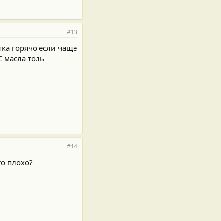
#13
тка горячо если чаще
С масла толь
#14
то плохо?