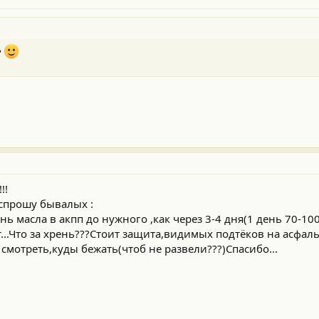
?
!!
,спрошу бывалых :
ь масла в акпп до нужного ,как через 3-4 дня(1 день 70-100
т...Что за хрень???Стоит защита,видимых подтёков на асфаль
мотреть,куды бежать(чтоб не развели???)Спасибо...