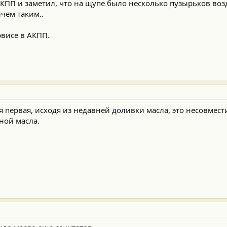
АКПП и заметил, что на щупе было несколько пузырьков возд
ичем таким..
рвисе в АКПП.
 первая, исходя из недавней доливки масла, это несовмест
ной масла.