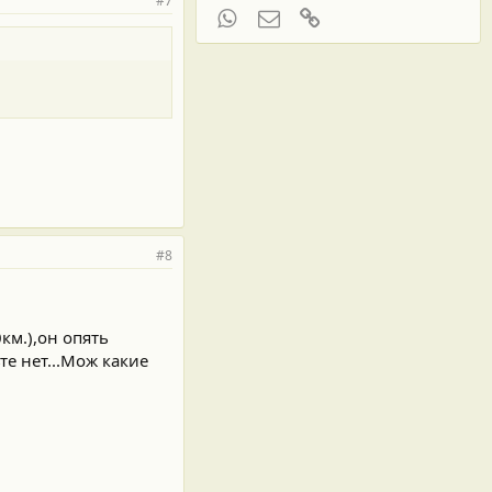
#7
WhatsApp
Электронная почта
Ссылка
#8
км.),он опять
те нет...Мож какие