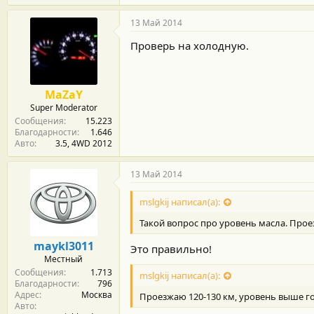
13 Май 2014
Проверь на холодную.
MaZaY
Super Moderator
Сообщения
15.223
Благодарности
1.646
Авто
3.5, 4WD 2012
13 Май 2014
mslgkij написал(а):
Такой вопрос про уровень масла. Прое
maykl3011
Это правильно!
Местный
Сообщения
1.713
mslgkij написал(а):
Благодарности
796
Адрес
Москва
Проезжаю 120-130 км, уровень выше го
Авто