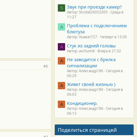
Звук при проезде камер?
S
Автор: Stroitel20052005
Среда в
11:27
Проблема с подключением
А
блютуза
Автор: Азамат727
Четверг в 13:30
Стук из задней головы
A
Автор: avchumik
Вчера в 21:32
Не заводится с брелка
А
сигнализации
#6
Автор: Александр186
Сегодня в
06:29
Живет своей жизнью )
А
Автор: Александр186
Сегодня в
06:03
Кондиционер.
А
Автор: Александр186
Сегодня в
06:13
Поделиться страницей