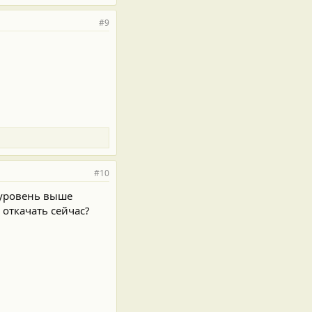
#9
#10
 уровень выше
 откачать сейчас?