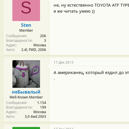
S
не, ну естественно TOYOTA ATF TYPE
я же читать умею ))
Sten
Member
Сообщения
206
Благодарности
3
Адрес
Москва
Авто
2.4l, FWD, 2006
17 Дек 2013
А американец, который ездил до э
.
неБывалый
Well-Known Member
Сообщения
1.154
Благодарности
199
Адрес
Москва
Авто
3,0 4wd 2003