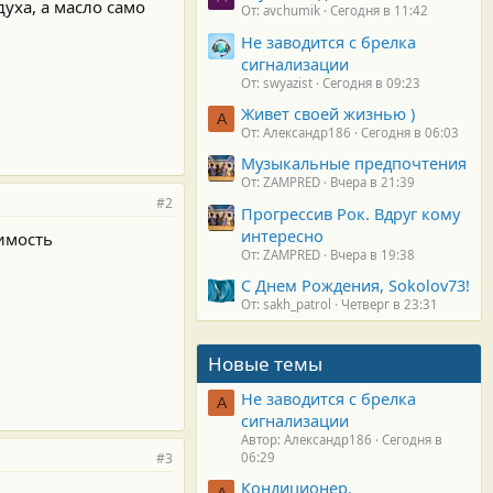
уха, а масло само
От: avchumik
Сегодня в 11:42
Не заводится с брелка
сигнализации
От: swyazist
Сегодня в 09:23
Живет своей жизнью )
А
От: Александр186
Сегодня в 06:03
Музыкальные предпочтения
От: ZAMPRED
Вчера в 21:39
#2
Прогрессив Рок. Вдруг кому
интересно
имость
От: ZAMPRED
Вчера в 19:38
С Днем Рождения, Sokolov73!
От: sakh_patrol
Четверг в 23:31
Новые темы
Не заводится с брелка
А
сигнализации
Автор: Александр186
Сегодня в
#3
06:29
Кондиционер.
А