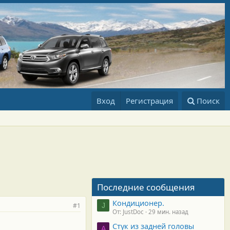
Вход
Регистрация
Поиск
Последние сообщения
Кондиционер.
#1
J
От: JustDoc
29 мин. назад
Стук из задней головы
A