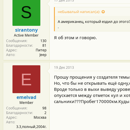
17 Дек 2013
S
неБывалый написал(а):
А американец, который ездил до этого
.
sirantony
Active Member
Я об этом и говорю.
Сообщения
130
Благодарности
81
Адрес
Питер
Авто
Jeep
19 Дек 2013
E
Прошу прощения у создателя темы!
Но, что бы не открывать ещё одну
Вроде только в выхи выведу уровен
опускается между отметок кул и хо
emelvad
сальники???Пробег170000км.Куды с
Member
Сообщения
98
Благодарности
2
Адрес
Москва
Авто
3.3,полный,2004г.