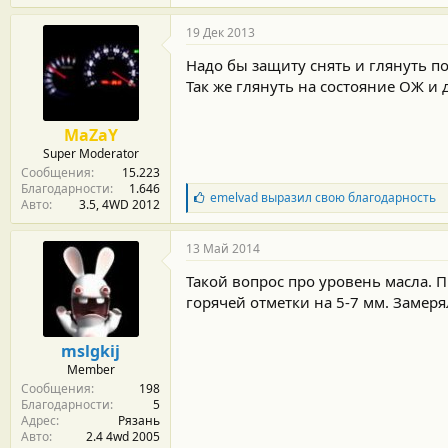
19 Дек 2013
Надо бы защиту снять и глянуть по
Так же глянуть на состояние ОЖ и 
MaZaY
Super Moderator
Сообщения
15.223
Благодарности
1.646
Б
emelvad
выразил свою благодарность
Авто
3.5, 4WD 2012
л
а
г
13 Май 2014
о
д
Такой вопрос про уровень масла. 
а
горячей отметки на 5-7 мм. Замеря
р
н
о
mslgkij
с
Member
т
Сообщения
198
и
Благодарности
5
:
Адрес
Рязань
Авто
2.4 4wd 2005