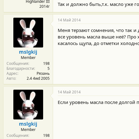
Highlander III
Так и должно быть,т.к. масло уже г
2014г
14 Май 2014
Меня терзают сомнения, что так и
все уровень масла выше неё? Про х
касалось щупа, до отметки холодно
mslgkij
Member
Сообщения
198
Благодарности
5
Адрес
Рязань
Авто
2.4 4wd 2005
14 Май 2014
Если уровень масла после долгой п
mslgkij
Member
Сообщения
198