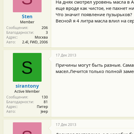
м
а
На днях смотрел уровень масла в 
ы
л
еще вроде как чистое, не пахнет н
а
Что значит появление пузырьков?
Sten
Весной я 4 литра масла влил на се
Member
Сообщения
206
Благодарности
3
Адрес
Москва
Авто
2.4l, FWD, 2006
17 Дек 2013
S
Причины могут быть разные. Самая
масел.Лечится только полной заме
sirantony
Active Member
Сообщения
130
Благодарности
81
Адрес
Питер
Авто
Jeep
17 Дек 2013