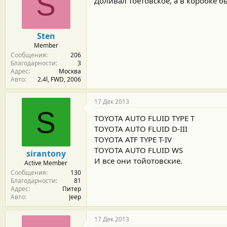
S
Доливал тоетовское, а в коробке б
Sten
Member
Сообщения
206
Благодарности
3
Адрес
Москва
Авто
2.4l, FWD, 2006
17 Дек 2013
S
TOYOTA AUTO FLUID TYPE T
TOYOTA AUTO FLUID D-III
TOYOTA ATF TYPE T-IV
TOYOTA AUTO FLUID WS
sirantony
И все они тойотовские.
Active Member
Сообщения
130
Благодарности
81
Адрес
Питер
Авто
Jeep
17 Дек 2013