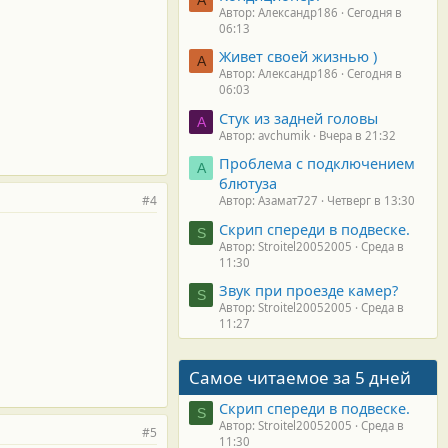
Автор: Александр186
Сегодня в
06:13
Живет своей жизнью )
А
Автор: Александр186
Сегодня в
06:03
Стук из задней головы
A
Автор: avchumik
Вчера в 21:32
Проблема с подключением
А
блютуза
#4
Автор: Азамат727
Четверг в 13:30
Скрип спереди в подвеске.
S
Автор: Stroitel20052005
Среда в
11:30
Звук при проезде камер?
S
Автор: Stroitel20052005
Среда в
11:27
Самое читаемое за 5 дней
Скрип спереди в подвеске.
S
Автор: Stroitel20052005
Среда в
#5
11:30