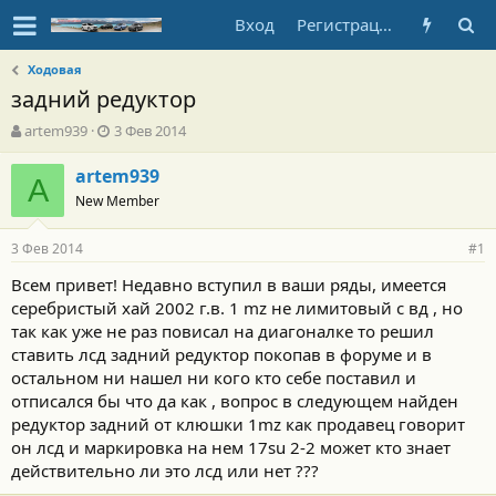
Вход
Регистрация
Ходовая
задний редуктор
А
Д
artem939
3 Фев 2014
в
а
т
т
artem939
A
о
а
New Member
р
н
т
а
3 Фев 2014
е
ч
#1
м
а
Всем привет! Недавно вступил в ваши ряды, имеется
ы
л
серебристый хай 2002 г.в. 1 mz не лимитовый с вд , но
а
так как уже не раз повисал на диагоналке то решил
ставить лсд задний редуктор покопав в форуме и в
остальном ни нашел ни кого кто себе поставил и
отписался бы что да как , вопрос в следующем найден
редуктор задний от клюшки 1mz как продавец говорит
он лсд и маркировка на нем 17su 2-2 может кто знает
действительно ли это лсд или нет ???