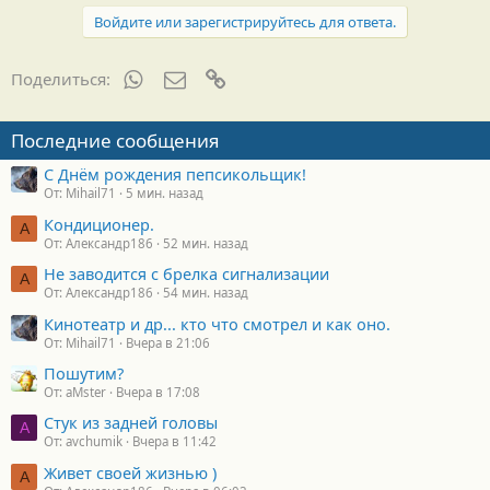
Войдите или зарегистрируйтесь для ответа.
WhatsApp
Электронная почта
Ссылка
Поделиться:
Последние сообщения
С Днём рождения пепсикольщик!
От: Mihail71
5 мин. назад
Кондиционер.
А
От: Александр186
52 мин. назад
Не заводится с брелка сигнализации
А
От: Александр186
54 мин. назад
Кинотеатр и др... кто что смотрел и как оно.
От: Mihail71
Вчера в 21:06
Пошутим?
От: aMster
Вчера в 17:08
Стук из задней головы
A
От: avchumik
Вчера в 11:42
Живет своей жизнью )
А