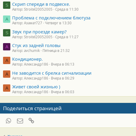
Скрип спереди в подвеске.
S
Автор: Stroitel20052005
Среда в 11:30
Проблема с подключением блютуза
А
Автор: Азамат727
Четверг в 13:30
Звук при проезде камер?
S
Автор: Stroitel20052005
Среда в 11:27
Стук из задней головы
A
Автор: avchumik
Пятница в 21:32
Кондиционер.
А
Автор: Александр186
Вчера в 06:13
Не заводится с брелка сигнализации
А
Автор: Александр186
Вчера в 06:29
Живет своей жизнью )
А
Автор: Александр186
Вчера в 06:03
Поделиться страницей
WhatsApp
Электронная почта
Ссылка