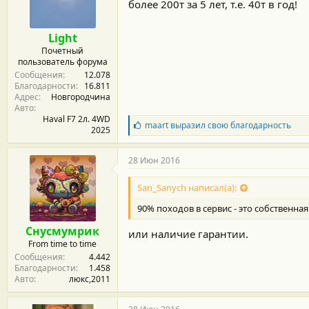
м
а
более 200т за 5 лет, т.е. 40т в год!
ы
л
а
Light
Почетный
пользователь форума
Сообщения
12.078
Благодарности
16.811
Адрес
Новгородчина
Авто
Haval F7 2л. 4WD
Б
maart
выразил свою благодарность
2025
л
а
г
28 Июн 2016
о
д
San_Sanych написал(а):
а
р
90% походов в сервис - это собственная
н
о
Снусмумрик
или наличие гарантии.
с
From time to time
т
Сообщения
4.442
и
Благодарности
1.458
:
Авто
люкс,2011