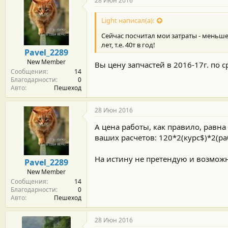
28 Июн 2016
Light написал(а):
Сейчас посчитал мои затраты - меньше 
лет, т.е. 40т в год!
Pavel_2289
New Member
Вы цену запчастей в 2016-17г. по
Сообщения
14
Благодарности
0
Авто
Пешеход
28 Июн 2016
А цена работы, как правило, равна
ваших расчетов: 120*2(курс$)*2(ра
На истину не претендую и возможн
Pavel_2289
New Member
Сообщения
14
Благодарности
0
Авто
Пешеход
28 Июн 2016