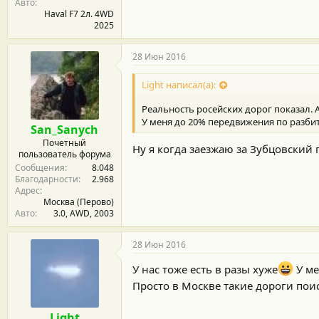
Авто
Haval F7 2л. 4WD
2025
28 Июн 2016
Light написал(а):
Реальность росейских дорог показал. 
У меня до 20% передвижения по разби
San_Sanych
Почетный
Ну я когда заезжаю за Зубцовский 
пользователь форума
Сообщения
8.048
Благодарности
2.968
Адрес
Москва (Перово)
Авто
3.0, AWD, 2003
28 Июн 2016
У нас тоже есть в разы хуже
У ме
Просто в Москве такие дороги поиск
Light