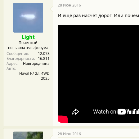
28 Июн 2016
И ещё раз насчёт дорог. Или почем
Light
Почетный
пользователь форума
Сообщения
12.078
Благодарности
16.811
Адрес
Новгородчина
Авто
Haval F7 2л. 4WD
2025
28 Июн 2016