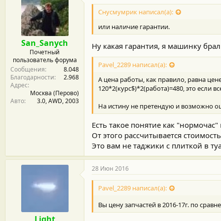
Снусмумрик написал(а):
или наличие гарантии.
San_Sanych
Ну какая гарантия, я машинку брал 
Почетный
пользователь форума
Pavel_2289 написал(а):
Сообщения
8.048
Благодарности
2.968
А цена работы, как правило, равна цен
Адрес
120*2(курс$)*2(работа)=480, это если в
Москва (Перово)
Авто
3.0, AWD, 2003
На истину не претендую и возможно о
Есть такое понятие как "нормочас"
От этого рассчитывается стоимость
Это вам не таджики с плиткой в туа
28 Июн 2016
Pavel_2289 написал(а):
Вы цену запчастей в 2016-17г. по сравн
Light