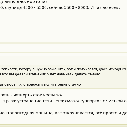
дивительно, но это так.
 ступица 4500 - 5500, сейчас 5500 - 8000. И так во всём.
е запчасти, которую нужно заменить, вот и получается, даже исходя из
се что вы делали в течении 5 лет начинать делать сейчас.
шибаюсь, т.к. стараюсь мыслить реалистично
реть - четверть стоимости з/ч.
1т.р. за: устранение течи ГУРа; смазку суппортов с чисткой
монтопригодная машина, всё откручивается, всё просто и до