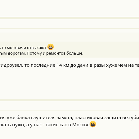
А то москвичи отвыкают
тым дорогам. Потому и ремонтов больше.
гидроузел, то последние 14 км до дачи в разы хуже чем на т
ня уже банка глушителя замята, пластиковая защита вся уби
ать нужо, а у нас - такие как в Москве