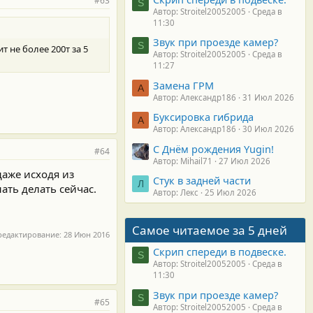
#63
S
Автор: Stroitel20052005
Среда в
11:30
Звук при проезде камер?
S
т не более 200т за 5
Автор: Stroitel20052005
Среда в
11:27
Замена ГРМ
А
Автор: Александр186
31 Июл 2026
Буксировка гибрида
А
Автор: Александр186
30 Июл 2026
С Днём рождения Yugin!
#64
Автор: Mihail71
27 Июл 2026
даже исходя из
Стук в задней части
Л
ать делать сейчас.
Автор: Лекс
25 Июл 2026
Самое читаемое за 5 дней
редактирование:
28 Июн 2016
Скрип спереди в подвеске.
S
Автор: Stroitel20052005
Среда в
11:30
Звук при проезде камер?
S
#65
Автор: Stroitel20052005
Среда в