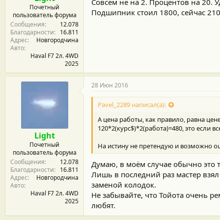
Совсем не на 2. Процентов на 20. У
Почетный
Подшипник стоил 1800, сейчас 2100,
пользователь форума
Сообщения
12.078
Благодарности
16.811
Адрес
Новгородчина
Авто
Haval F7 2л. 4WD
2025
28 Июн 2016
Pavel_2289 написал(а):
А цена работы, как правило, равна цен
120*2(курс$)*2(работа)=480, это если в
Light
Почетный
На истину не претендую и возможно о
пользователь форума
Сообщения
12.078
Думаю, в моём случае обычно это т
Благодарности
16.811
Лишь в последний раз мастер взял 
Адрес
Новгородчина
заменой колодок.
Авто
Haval F7 2л. 4WD
Не забывайте, что Тойота очень ре
2025
любят.