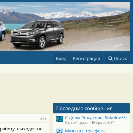
Вход
Регистрация
Поиск
Последние сообщения
С Днем Рождения, Sokolov73!
#61
От: sakh_patrol
Вчера в 23:31
 работу, выходит не
Музыка с телефона