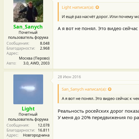
Light написал(а):
И ещё раз насчёт дорог. Или почему мо
San_Sanych
А я вот не понял. Это видео сейчас
Почетный
пользователь форума
Сообщения
8.048
Благодарности
2.968
Адрес
Москва (Перово)
Авто
3.0, AWD, 2003
28 Июн 2016
San_Sanych написал(а):
А я вот не понял. Это видео сейчас к ч
Light
Реальность росейских дорог показ
Почетный
У меня до 20% передвижения по р
пользователь форума
Сообщения
12.078
Благодарности
16.811
Адрес
Новгородчина