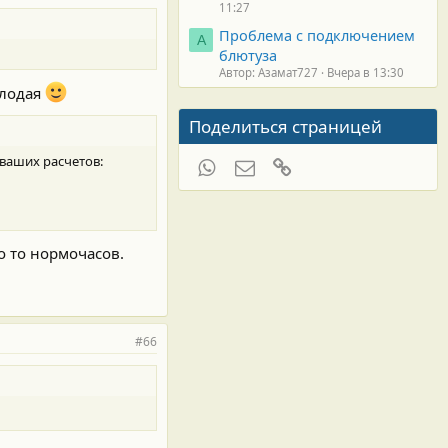
11:27
Проблема с подключением
А
блютуза
Автор: Азамат727
Вчера в 13:30
олодая
Поделиться страницей
 ваших расчетов:
WhatsApp
Электронная почта
Ссылка
о то нормочасов.
#66