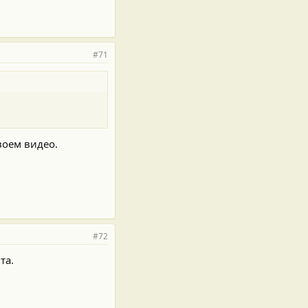
#71
воем видео.
#72
та.