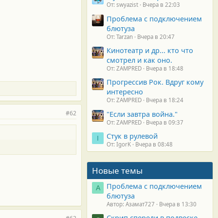
От: swyazist
Вчера в 22:03
Проблема с подключением
блютуза
От: Tarzan
Вчера в 20:47
Кинотеатр и др... кто что
смотрел и как оно.
От: ZAMPRED
Вчера в 18:48
Прогрессив Рок. Вдруг кому
интересно
От: ZAMPRED
Вчера в 18:24
#62
"Если завтра война."
От: ZAMPRED
Вчера в 09:37
Стук в рулевой
I
От: IgorK
Вчера в 08:48
Новые темы
Проблема с подключением
А
блютуза
Автор: Азамат727
Вчера в 13:30
Скрип спереди в подвеске.