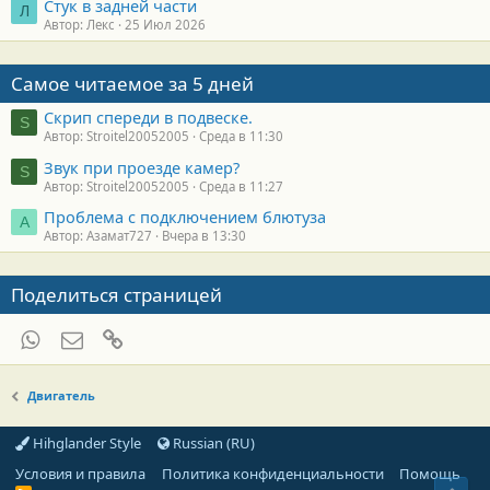
Стук в задней части
Л
Автор: Лекс
25 Июл 2026
Самое читаемое за 5 дней
Скрип спереди в подвеске.
S
Автор: Stroitel20052005
Среда в 11:30
Звук при проезде камер?
S
Автор: Stroitel20052005
Среда в 11:27
Проблема с подключением блютуза
А
Автор: Азамат727
Вчера в 13:30
Поделиться страницей
WhatsApp
Электронная почта
Ссылка
Двигатель
Hihglander Style
Russian (RU)
Условия и правила
Политика конфиденциальности
Помощь