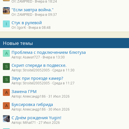
От: ZAMPRED
Вчера в 18:24
"Если завтра война."
От: ZAMPRED
Вчера в 09:37
Стук в рулевой
I
От: IgorK
Вчера в 08:48
Новые темы
Проблема с подключением блютуза
А
Автор: Азамат727
Вчера в 13:30
Скрип спереди в подвеске.
S
Автор: Stroitel20052005
Среда в 11:30
Звук при проезде камер?
S
Автор: Stroitel20052005
Среда в 11:27
Замена ГРМ
А
Автор: Александр186
31 Июл 2026
Буксировка гибрида
А
Автор: Александр186
30 Июл 2026
С Днём рождения Yugin!
Автор: Mihail71
27 Июл 2026