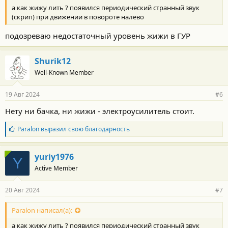
а как жижу лить ? появился периодический странный звук
(скрип) при движении в повороте налево
подозреваю недостаточный уровень жижи в ГУР
Shurik12
Well-Known Member
19 Авг 2024
#6
Нету ни бачка, ни жижи - электроусилитель стоит.
Б
Paralon
выразил свою благодарность
л
а
г
yuriy1976
Y
о
Active Member
д
а
р
20 Авг 2024
#7
н
о
с
Paralon написал(а):
т
а как жижу лить ? появился периодический странный звук
и