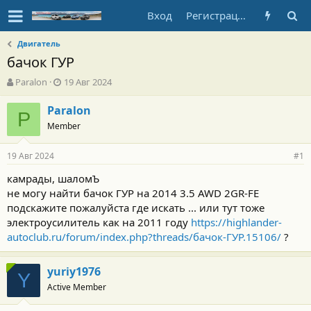
Вход
Регистрация
Двигатель
бачок ГУР
А
Д
Paralon
19 Авг 2024
в
а
т
т
Paralon
P
о
а
Member
р
н
т
а
19 Авг 2024
е
ч
#1
м
а
камрады, шаломЪ
ы
л
не могу найти бачок ГУР на 2014 3.5 AWD 2GR-FE
а
подскажите пожалуйста где искать ... или тут тоже
электроусилитель как на 2011 году
https://highlander-
autoclub.ru/forum/index.php?threads/бачок-ГУР.15106/
?
yuriy1976
Y
Active Member