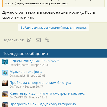
:
(скрип) при движении в повороте налево
Думаю стоит заехать в сервис на диагностику. Пусть
смотрят что и как.
Войдите или зарегистрируйтесь для ответа.
WhatsApp
Электронная почта
Ссылка
Поделиться:
Последние сообщения
С Днем Рождения, Sokolov73!
От: sakh_patrol
Вчера в 23:31
Музыка с телефона
От: swyazist
Вчера в 22:03
Проблема с подключением блютуза
От: Tarzan
Вчера в 20:47
Кинотеатр и др... кто что смотрел и как оно.
От: ZAMPRED
Вчера в 18:48
Прогрессив Рок. Вдруг кому интересно