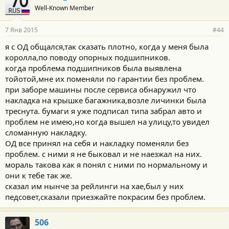
Well-Known Member
7 Янв 2015
#44
я с ОД общался,так сказать плотно, когда у меня была
королла,по поводу опорных подшипников.
когда проблема подшипников была выявлена
тойотой,мне их поменяли по гарантии без проблем.
при заборе машины после сервиса обнаружил что
накладка на крышке багажника,возле личинки была
треснута. бумаги я уже подписал типа забрал авто и
проблем не имею,но когда вышел на улицу,то увидел
сломанную накладку.
ОД все принял на себя и накладку поменяли без
проблем. с ними я не быковал и не наезжал на них.
мораль такова как я понял с ними по нормальному и
они к тебе так же.
сказал им нынче за рейлинги на хае,был у них
педсовет,сказали приезжайте покрасим без проблем.
506