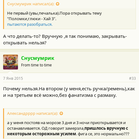
Снусмумрик написал(а):
Не первый (увы,печалька).Пора открывать тему
"Поломки,глюки - Хай 3".
пытаются разобраться.
А что делать-то? Вручную ,я так понимаю, закрывать-
открывать нельзя?
Снусмумрик
From time to time
7 Янв 2015
#33
Почему нельзя.На втором (у меня,есть ручка/ремень),как
и на третьем всё можно,без фанатизма с размаху.
Александрррр написал(а):
а у меня постояв на морозе 3 дня и 3 ночи приоткрывается и
останавливается. ОД говорит замерзла,
пришлось вручную с
некоторым осторожным усилем
. фига се, это нормально???