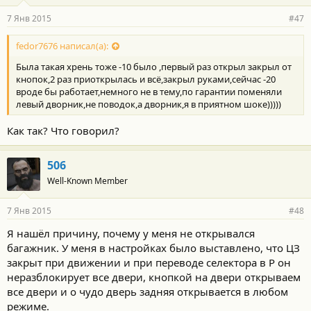
7 Янв 2015
#47
fedor7676 написал(а):
Была такая хрень тоже -10 было ,первый раз открыл закрыл от
кнопок,2 раз приоткрылась и всё,закрыл руками,сейчас -20
вроде бы работает,немного не в тему,по гарантии поменяли
левый дворник,не поводок,а дворник,я в приятном шоке)))))
Как так? Что говорил?
506
Well-Known Member
7 Янв 2015
#48
Я нашёл причину, почему у меня не открывался
багажник. У меня в настройках было выставлено, что ЦЗ
закрыт при движении и при переводе селектора в Р он
неразблокирует все двери, кнопкой на двери открываем
все двери и о чудо дверь задняя открывается в любом
режиме.