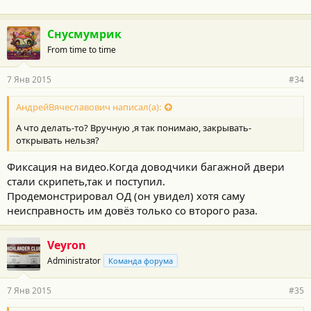
Снусмумрик
From time to time
7 Янв 2015
#34
АндрейВячеславович написал(а):
А что делать-то? Вручную ,я так понимаю, закрывать-
открывать нельзя?
Фиксация на видео.Когда доводчики багажной двери
стали скрипеть,так и поступил.
Продемонстрировал ОД (он увидел) хотя саму
неисправность им довёз только со второго раза.
Veyron
Administrator
Команда форума
7 Янв 2015
#35