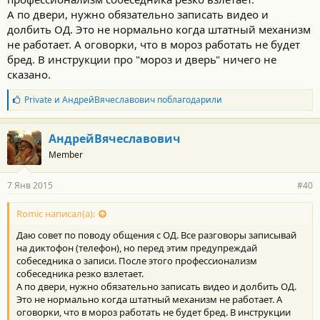
А по двери, нужно обязательно записать видео и
долбить ОД. Это не нормально когда штатный механизм
не работает. А оговорки, что в мороз работать не будет
бред. В инструкции про "мороз и дверь" ничего не
сказано.
Б
Private
и
АндрейВячеславович
поблагодарили
л
а
г
АндрейВячеславович
о
Member
д
а
р
7 Янв 2015
#40
н
о
с
Romic написал(а):
т
Даю совет по поводу общения с ОД. Все разговоры записывай
и
:
на диктофон (телефон), но перед этим предупреждай
собеседника о записи. После этого профессионализм
собеседника резко взлетает.
А по двери, нужно обязательно записать видео и долбить ОД.
Это не нормально когда штатный механизм не работает. А
оговорки, что в мороз работать не будет бред. В инструкции