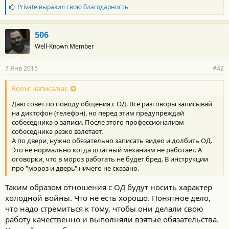
Б
Private
выразил свою благодарность
л
а
г
506
о
Well-Known Member
д
а
р
7 Янв 2015
#42
н
о
с
Romic написал(а):
т
Даю совет по поводу общения с ОД. Все разговоры записывай
и
:
на диктофон (телефон), но перед этим предупреждай
собеседника о записи. После этого профессионализм
собеседника резко взлетает.
А по двери, нужно обязательно записать видео и долбить ОД.
Это не нормально когда штатный механизм не работает. А
оговорки, что в мороз работать не будет бред. В инструкции
про "мороз и дверь" ничего не сказано.
Таким образом отношения с ОД будут носить характер
холодной войны. Что не есть хорошо. Понятное дело,
что надо стремиться к тому, чтобы они делали свою
работу качественно и выполняли взятые обязательства.