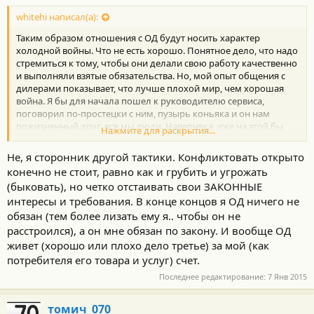
whitehi написал(а):
Таким образом отношения с ОД будут носить характер
холодной войны. Что не есть хорошо. Понятное дело, что надо
стремиться к тому, чтобы они делали свою работу качественно
и выполняли взятые обязательства. Но, мой опыт общения с
дилерами показывает, что лучше плохой мир, чем хорошая
война. Я бы для начала пошел к руководителю сервиса,
поговорил по-простецки с ним, пузырь коньяка и он нам
пожизненный друг, все мы люди. Наверняка, уже на этой бы
Нажмите для раскрытия...
стадии проблема начала бы решаться в клиентскую сторону.
У меня дверь на днях тоже заела, после того, как я скинул на
Не, я сторонник другой тактики. Конфликтовать открыто
сутки клемму (про сигналку, я тебе писал). Мороза не было, на
конечно не стоит, равно как и грубить и угрожать
мойке не был, открыл, положил тележку с супермаркета в
(быковать), но четко отстаивать свои ЗАКОННЫЕ
багажник, поездил полчаса, открывать - херца там. Два раза
интересы и требования. В конце концов я ОД ничего не
пищит и ничего не происходит. Ни с ключа, на с кнопок, ни с
бардачка. А заднее стекло отсчелкивалось с задумчивостью
обязан (тем более лизать ему я.. чтобы он не
некоторой. Думаю, ну надо к дилеру ехать, вот смеху будет,
расстроился), а он мне обязан по закону. И вообще ОД
откроют, а там телега, подумают украл )))) Но, заглушил-завел
живет (хорошо или плохо дело третье) за мой (как
и сразу открылась.
потребителя его товара и услуг) счет.
Последнее редактирование:
7 Янв 2015
томич_070