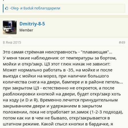
Б
-Oleg-
и
Baduk
поблагодарили
л
а
г
Dmitriy-8-5
о
Member
д
а
р
8 Янв 2015
#49
н
о
Это самая стрёмная неисправность - "плавающая"...
с
У меня такие наблюдения: от температуры за бортом,
т
и
мойки и откр/закр. ЦЗ этот глюк никак не зависит:
:
Может нормально работать в -35, на мойке и после
выезда с мойки на мороз, при наличии большого
количества снега на двери, бампере и в районе петель...
при закрытом ЦЗ - естественно не откроется, а после
разблокировки кнопкой на двери, будет откр/закр хоть
на ходу (и D и R). Временно лечится принудительным
закрыванием двери и удержанием в закрытом
положении, пока не отработает эл.замок (1-2-3 подхода),
потом как ни в чем не бывало, откр/закрывается в
штатном режиме. Какой спысл кнопки в бардачке, я