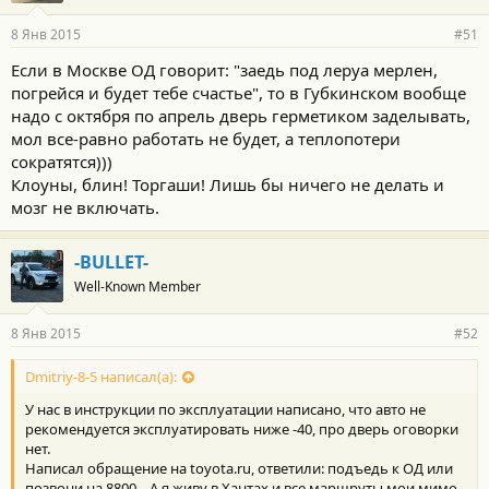
8 Янв 2015
#51
Если в Москве ОД говорит: "заедь под леруа мерлен,
погрейся и будет тебе счастье", то в Губкинском вообще
надо с октября по апрель дверь герметиком заделывать,
мол все-равно работать не будет, а теплопотери
сократятся)))
Клоуны, блин! Торгаши! Лишь бы ничего не делать и
мозг не включать.
-BULLET-
Well-Known Member
8 Янв 2015
#52
Dmitriy-8-5 написал(а):
У нас в инструкции по эксплуатации написано, что авто не
рекомендуется эксплуатировать ниже -40, про дверь оговорки
нет.
Написал обращение на toyota.ru, ответили: подъедь к ОД или
позвони на 8800... А я живу в Хантах и все маршруты мои мимо