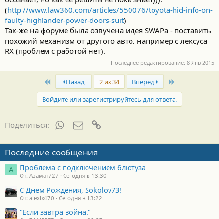
(
http://www.law360.com/articles/550076/toyota-hid-info-on-
faulty-highlander-power-doors-suit
)
Так-же на форуме была озвучена идея SWAPa - поставить
похожий механизм от другого авто, например с лексуса
RX (проблем с работой нет).
Последнее редактирование:
8 Янв 2015
First
Last
Назад
2 из 34
Вперёд
Войдите или зарегистрируйтесь для ответа.
WhatsApp
Электронная почта
Ссылка
Поделиться:
Последние сообщения
Проблема с подключением блютуза
А
От: Азамат727
Сегодня в 13:30
С Днем Рождения, Sokolov73!
От: alexlx470
Сегодня в 13:22
"Если завтра война."