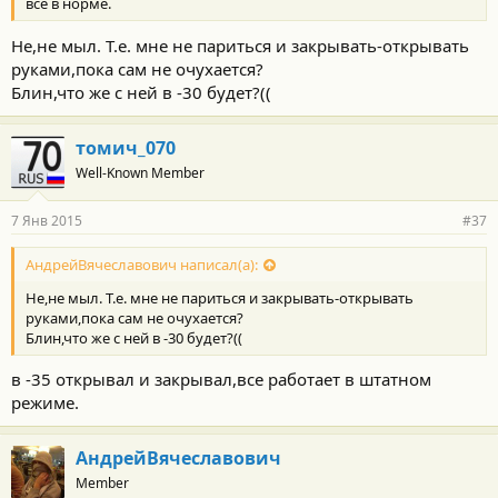
все в норме.
Не,не мыл. Т.е. мне не париться и закрывать-открывать
руками,пока сам не очухается?
Блин,что же с ней в -30 будет?((
томич_070
Well-Known Member
7 Янв 2015
#37
АндрейВячеславович написал(а):
Не,не мыл. Т.е. мне не париться и закрывать-открывать
руками,пока сам не очухается?
Блин,что же с ней в -30 будет?((
в -35 открывал и закрывал,все работает в штатном
режиме.
АндрейВячеславович
Member