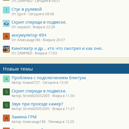
От: ZAMPRED
Сегодня в 09:37
Стук в рулевой
I
От: IgorK
Сегодня в 08:48
Скрип спереди в подвеске.
От: swyazist
Вчера в 22:28
аккумулятор 45H
А
От: Александр186
Вчера в 20:37
Кинотеатр и др... кто что смотрел и как оно.
От: ZAMPRED
Вчера в 17:03
Новые темы
Проблема с подключением блютуза
А
Автор: Азамат727
Сегодня в 13:30
Скрип спереди в подвеске.
S
Автор: Stroitel20052005
Вчера в 11:30
Звук при проезде камер?
S
Автор: Stroitel20052005
Вчера в 11:27
Замена ГРМ
А
Автор: Александр186
Пятница в 12:20