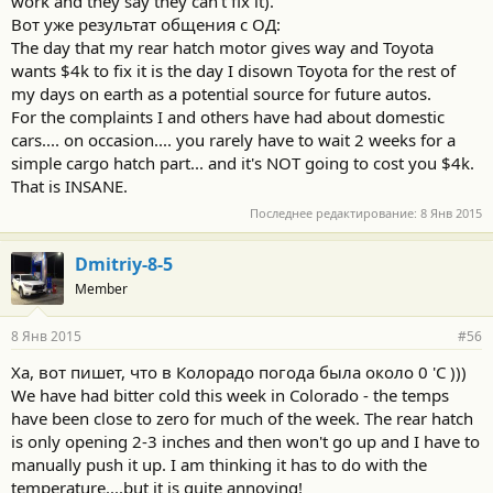
work and they say they can't fix it)."
Вот уже результат общения с ОД:
The day that my rear hatch motor gives way and Toyota
wants $4k to fix it is the day I disown Toyota for the rest of
my days on earth as a potential source for future autos.
For the complaints I and others have had about domestic
cars.... on occasion.... you rarely have to wait 2 weeks for a
simple cargo hatch part... and it's NOT going to cost you $4k.
That is INSANE.
Последнее редактирование:
8 Янв 2015
Dmitriy-8-5
Member
8 Янв 2015
#56
Ха, вот пишет, что в Колорадо погода была около 0 'C )))
We have had bitter cold this week in Colorado - the temps
have been close to zero for much of the week. The rear hatch
is only opening 2-3 inches and then won't go up and I have to
manually push it up. I am thinking it has to do with the
temperature....but it is quite annoying!