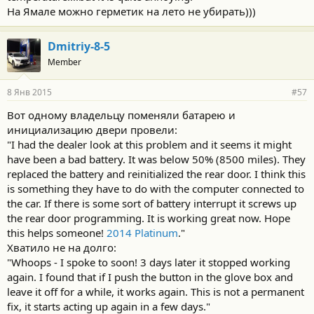
На Ямале можно герметик на лето не убирать)))
Dmitriy-8-5
Member
8 Янв 2015
#57
Вот одному владельцу поменяли батарею и
инициализацию двери провели:
"I had the dealer look at this problem and it seems it might
have been a bad battery. It was below 50% (8500 miles). They
replaced the battery and reinitialized the rear door. I think this
is something they have to do with the computer connected to
the car. If there is some sort of battery interrupt it screws up
the rear door programming. It is working great now. Hope
this helps someone!
2014 Platinum
."
Хватило не на долго:
"Whoops - I spoke to soon! 3 days later it stopped working
again. I found that if I push the button in the glove box and
leave it off for a while, it works again. This is not a permanent
fix, it starts acting up again in a few days."