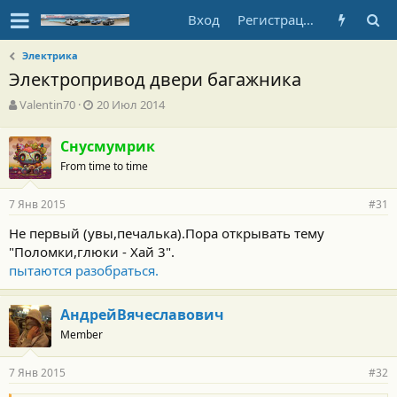
Вход
Регистрация
Электрика
Электропривод двери багажника
А
Д
Valentin70
20 Июл 2014
в
а
т
т
Снусмумрик
о
а
From time to time
р
н
т
а
е
ч
7 Янв 2015
#31
м
а
ы
л
Не первый (увы,печалька).Пора открывать тему
а
"Поломки,глюки - Хай 3".
пытаются разобраться.
АндрейВячеславович
Member
7 Янв 2015
#32