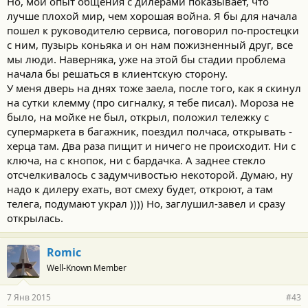
Но, мой опыт общения с дилерами показывает, что
лучше плохой мир, чем хорошая война. Я бы для начала
пошел к руководителю сервиса, поговорил по-простецки
с ним, пузырь коньяка и он нам пожизненный друг, все
мы люди. Наверняка, уже на этой бы стадии проблема
начала бы решаться в клиентскую сторону.
У меня дверь на днях тоже заела, после того, как я скинул
на сутки клемму (про сигналку, я тебе писал). Мороза не
было, на мойке не был, открыл, положил тележку с
супермаркета в багажник, поездил полчаса, открывать -
херца там. Два раза пищит и ничего не происходит. Ни с
ключа, на с кнопок, ни с бардачка. А заднее стекло
отсчелкивалось с задумчивостью некоторой. Думаю, ну
надо к дилеру ехать, вот смеху будет, откроют, а там
телега, подумают украл )))) Но, заглушил-завел и сразу
открылась.
Romic
Well-Known Member
7 Янв 2015
#43