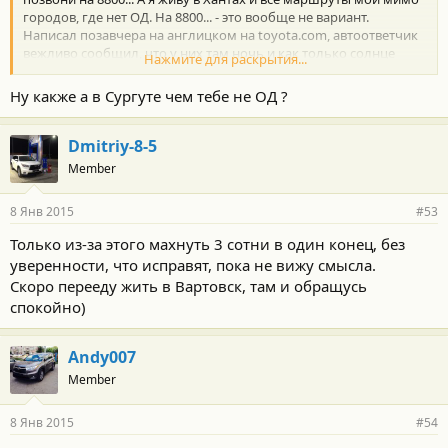
городов, где нет ОД. На 8800... - это вообще не вариант.
Написал позавчера на англицком на toyota.com, автоответчик
вежливо сообщил, что у них там ночь и как только солнце
Нажмите для раскрытия...
встанет, мне ответят... похоже у бедолаг там полярная ночь
настала))
Ну какже а в Сургуте чем тебе не ОД ?
Dmitriy-8-5
Member
8 Янв 2015
#53
Только из-за этого махнуть 3 сотни в один конец, без
уверенности, что исправят, пока не вижу смысла.
Скоро перееду жить в Вартовск, там и обращусь
спокойно)
Andy007
Member
8 Янв 2015
#54