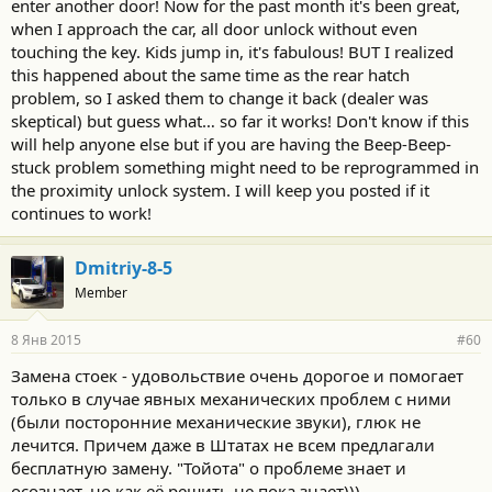
enter another door! Now for the past month it's been great,
when I approach the car, all door unlock without even
touching the key. Kids jump in, it's fabulous! BUT I realized
this happened about the same time as the rear hatch
problem, so I asked them to change it back (dealer was
skeptical) but guess what… so far it works! Don't know if this
will help anyone else but if you are having the Beep-Beep-
stuck problem something might need to be reprogrammed in
the proximity unlock system. I will keep you posted if it
continues to work!
Dmitriy-8-5
Member
8 Янв 2015
#60
Замена стоек - удовольствие очень дорогое и помогает
только в случае явных механических проблем с ними
(были посторонние механические звуки), глюк не
лечится. Причем даже в Штатах не всем предлагали
бесплатную замену. "Тойота" о проблеме знает и
осознает, но как её решить не пока знает))).