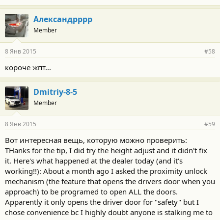
Александрррр
Member
8 Янв 2015
#58
короче жпт...
Dmitriy-8-5
Member
8 Янв 2015
#59
Вот интересная вещь, которую можно проверить:
THanks for the tip, I did try the height adjust and it didn't fix
it. Here's what happened at the dealer today (and it's
working!!): About a month ago I asked the proximity unlock
mechanism (the feature that opens the drivers door when you
approach) to be programed to open ALL the doors.
Apparently it only opens the driver door for "safety" but I
chose convenience bc I highly doubt anyone is stalking me to