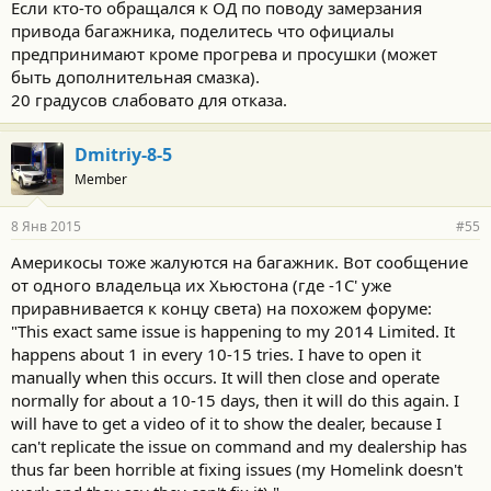
Если кто-то обращался к ОД по поводу замерзания
привода багажника, поделитесь что официалы
предпринимают кроме прогрева и просушки (может
быть дополнительная смазка).
20 градусов слабовато для отказа.
Dmitriy-8-5
Member
8 Янв 2015
#55
Америкосы тоже жалуются на багажник. Вот сообщение
от одного владельца их Хьюстона (где -1С' уже
приравнивается к концу света) на похожем форуме:
"This exact same issue is happening to my 2014 Limited. It
happens about 1 in every 10-15 tries. I have to open it
manually when this occurs. It will then close and operate
normally for about a 10-15 days, then it will do this again. I
will have to get a video of it to show the dealer, because I
can't replicate the issue on command and my dealership has
thus far been horrible at fixing issues (my Homelink doesn't