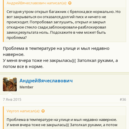
АндрейВячеславович написал(а):
Сегодня утром открыл багажник с брелока,все нормально. Но
вот закрываться он отказался,долгий писк и ничего не
происходит. Попробовал заглушить, открыл и закрыл
откидное стекло сзади,заблокировали-разблокировал
замки,результата ноль. Подскажите в чем может быть
проблема?
Проблема в температуре на улице и мыл недавно
наверное.
У меня вчера тоже не закрылась((( Затолкал руками, а
потом все в норме.
АндрейВячеславович
Member
7 Янв 2015
#36
Veyron написал(а):
Проблема в температуре на улице и мыл недавно наверное.
У меня вчера тоже не закрылась((( Затолкал руками, а потом