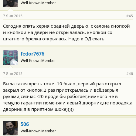
Well-Known Member
7 Янв 2015
#45
Сегодня опять херня с задней дверью, с салона кнопкой
и кнопкой на двери не открывалась, кнопкой со
штатного брелка открылась. Надо к ОД ехать.
fedor7676
Well-Known Member
7 Янв 2015
#46
Была такая хрень тоже -10 было ,первый раз открыл
закрыл от кнопок,2 раз приоткрылась и всё,закрыл
руками,сейчас -20 вроде бы работает,немного не в
тему,по гарантии поменяли левый дворник,не поводок,а
дворник,я в приятном шоке)))))
506
Well-Known Member