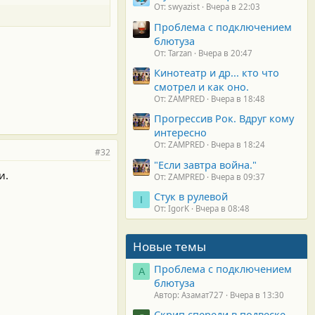
От: swyazist
Вчера в 22:03
Проблема с подключением
блютуза
От: Tarzan
Вчера в 20:47
Кинотеатр и др... кто что
смотрел и как оно.
От: ZAMPRED
Вчера в 18:48
Прогрессив Рок. Вдруг кому
интересно
От: ZAMPRED
Вчера в 18:24
#32
"Если завтра война."
и.
От: ZAMPRED
Вчера в 09:37
Стук в рулевой
I
От: IgorK
Вчера в 08:48
Новые темы
Проблема с подключением
А
блютуза
Автор: Азамат727
Вчера в 13:30
Скрип спереди в подвеске.