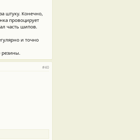
за штуку. Конечно,
инка провоцирует
ал часть шипов.
егулярно и точно
е резины.
#40