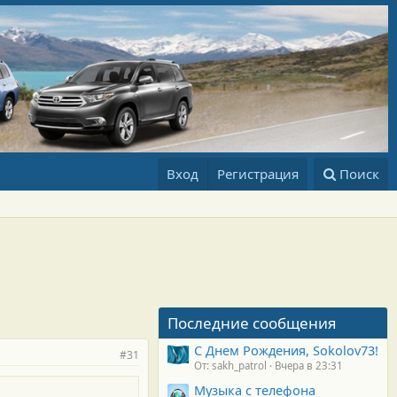
Вход
Регистрация
Поиск
Последние сообщения
С Днем Рождения, Sokolov73!
#31
От: sakh_patrol
Вчера в 23:31
Музыка с телефона