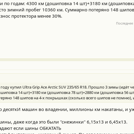
ри по годам: 4300 км (дошиповка 14 шт)+3180 км (дошиповк
сто зимний пробег 10360 км. Суммарно потеряно 148 шипов
износ протектора менее 30%.
Последнее
ду купил Ultra Grip Ace Arctic SUV 235/65 R18. Прошло 3 зимы (идёт ч
дошиповка 14 шт)+3180 км (дошиповка 78 шт)+2880 км (дошиповка 56 ш
еряно 148 шипов на 4-х покрышках (сколько всего шипов не помню), 
пор десяткИ машин во владении, миллионы км накатаны, и уж
ны, даже когда это были "снежинки" 6,15х13 и 6,45х13.
падают если шины ОБКАТАТЬ