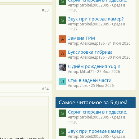
S
Автор: Stroitel20052005
Среда в
#33
11:30
Звук при проезде камер?
S
Автор: Stroitel20052005
Среда в
11:27
Замена ГРМ
А
Автор: Александр186
31 Июл 2026
Буксировка гибрида
А
Автор: Александр186
30 Июл 2026
С Днём рождения Yugin!
Автор: Mihail71
27 Июл 2026
Стук в задней части
Л
Автор: Лекс
25 Июл 2026
#34
Самое читаемое за 5 дней
Скрип спереди в подвеске.
S
Автор: Stroitel20052005
Среда в
11:30
Звук при проезде камер?
S
Автор: Stroitel20052005
Среда в
й годовалый с резиной