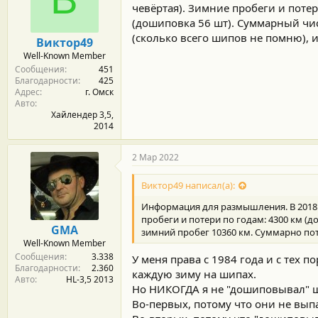
чевёртая). Зимние пробеги и поте
(дошиповка 56 шт). Суммарный чи
(сколько всего шипов не помню), 
Виктор49
Well-Known Member
Сообщения
451
Благодарности
425
Адрес
г. Омск
Авто
Хайлендер 3,5,
2014
2 Мар 2022
Виктор49 написал(а):
Информация для размышления. В 2018 го
пробеги и потери по годам: 4300 км (
GMA
зимний пробег 10360 км. Суммарно пот
Well-Known Member
Сообщения
3.338
У меня права с 1984 года и с тех 
Благодарности
2.360
каждую зиму на шипах.
Авто
HL-3,5 2013
Но НИКОГДА я не "дошиповывал" ши
Во-первых, потому что они не вы