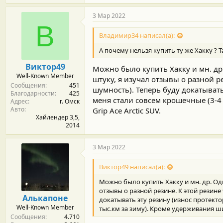
а
г
3 Мар 2022
о
В
д
Владимир34 написал(а):
а
р
А почему нельзя купить ту же Хакку ? Та
н
о
Виктор49
Можно было купить Хакку и мн. др. 
с
Well-Known Member
т
штуку, я изучал отзывы о разной 
Сообщения
451
и
шумность). Теперь буду докатывать
Благодарности
425
:
меня стали совсем крошечные (3-4 
Адрес
г. Омск
Авто
Grip Ace Arctic SUV.
Хайлендер 3,5,
2014
3 Мар 2022
Виктор49 написал(а):
Можно было купить Хакку и мн. др. Одна
отзывы о разной резине. К этой резин
Алькапоне
докатывать эту резину (износ протекто
Well-Known Member
тыс.км за зиму). Кроме удерживания шип
Сообщения
4.710