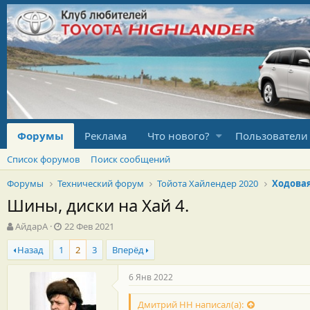
Форумы
Реклама
Что нового?
Пользователи
Список форумов
Поиск сообщений
Форумы
Технический форум
Тойота Хайлендер 2020
Ходова
Шины, диски на Хай 4.
А
Д
АйдарА
22 Фев 2021
в
а
Назад
1
2
3
Вперёд
т
т
о
а
р
н
6 Янв 2022
т
а
е
ч
Дмитрий НН написал(а):