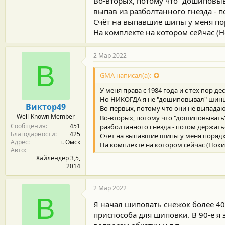
Во-вторых, потому что "дошиповыв
выпав из разболтанного гнезда - п
Счёт на выпавшие шипы у меня пор
На комплекте на котором сейчас (
2 Мар 2022
В
GMA написал(а):
У меня права с 1984 года и с тех пор 
Но НИКОГДА я не "дошиповывал" шины, 
Виктор49
Во-первых, потому что они не выпада
Well-Known Member
Во-вторых, потому что "дошиповывать
Сообщения
451
разболтанного гнезда - потом держатьс
Благодарности
425
Счёт на выпавшие шипы у меня порядка
Адрес
г. Омск
На комплекте на котором сейчас (Ноки
Авто
Хайлендер 3,5,
2014
2 Мар 2022
В
Я начал шиповать снежок более 40
приспособа для шиповки. В 90-е я 