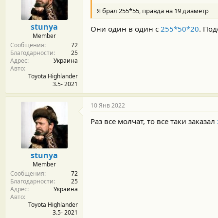
м
а
ы
л
Я брал 255*55, правда на 19 диаметр
а
stunya
Они один в один с
255*50*20
. Под
Member
Сообщения
72
Благодарности
25
Адрес
Украина
Авто
Toyota Highlander
3.5- 2021
10 Янв 2022
Раз все молчат, то все таки заказал
stunya
Member
Сообщения
72
Благодарности
25
Адрес
Украина
Авто
Toyota Highlander
3.5- 2021