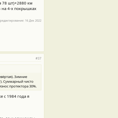
а 78 шт)+2880 км
 на 4-х покрышках
 редактирование:
16 Дек 2022
#37
евёртая). Зимние
т). Суммарный чисто
износ протектора 30%.
е с 1984 года я