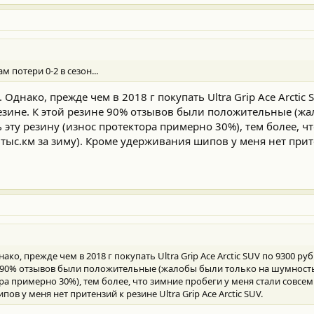
м потери 0-2 в сезон...
Однако, прежде чем в 2018 г покупать Ultra Grip Ace Arctic 
резине. К этой резине 90% отзывов были положительные (ж
 эту резину (износ протектора примерно 30%), тем более, ч
тыс.км за зиму). Кроме удерживания шипов у меня нет прит
ко, прежде чем в 2018 г покупать Ultra Grip Ace Arctic SUV по 9300 руб
е 90% отзывов были положительные (жалобы были только на шумность
ра примерно 30%), тем более, что зимние пробеги у меня стали совсе
ов у меня нет притензий к резине Ultra Grip Ace Arctic SUV.