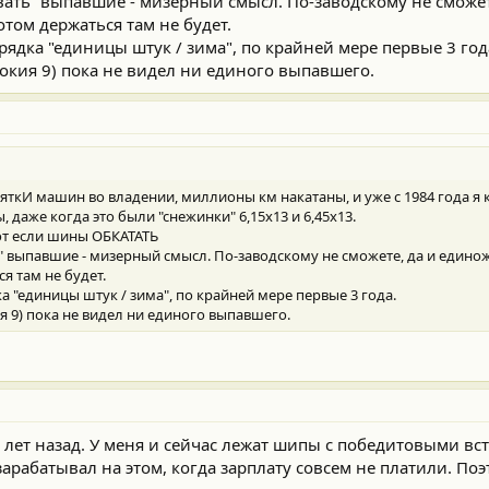
ать" выпавшие - мизерный смысл. По-заводскому не сможе
отом держаться там не будет.
ядка "единицы штук / зима", по крайней мере первые 3 год
Нокия 9) пока не видел ни единого выпавшего.
десяткИ машин во владении, миллионы км накатаны, и уже с 1984 года я
даже когда это были "снежинки" 6,15х13 и 6,45х13.
ют если шины ОБКАТАТЬ
" выпавшие - мизерный смысл. По-заводскому не сможете, да и едино
я там не будет.
 "единицы штук / зима", по крайней мере первые 3 года.
я 9) пока не видел ни единого выпавшего.
 лет назад. У меня и сейчас лежат шипы с победитовыми вст
зарабатывал на этом, когда зарплату совсем не платили. Поэт