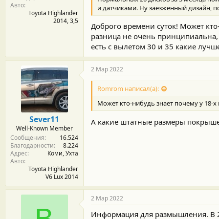
Авто
и датчиками. Ну заезженный дизайн, п
Toyota Highlander
2014, 3,5
Доброго времени суток! Может кто-
разница не очень принципиальна, п
есть с вылетом 30 и 35 какие лучше
2 Мар 2022
Romrom написал(а):
Может кто-нибудь знает почему у 18-х 
Sever11
А какие штатные размеры покрыше
Well-Known Member
Сообщения
16.524
Благодарности
8.224
Адрес
Коми, Ухта
Авто
Toyota Highlander
V6 Lux 2014
2 Мар 2022
В
Информация для размышления. В 201