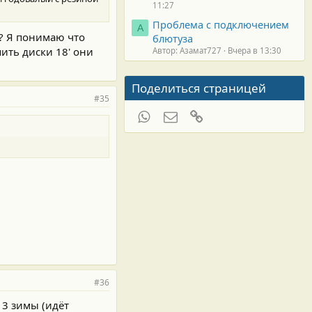
11:27
Проблема с подключением
А
т? Я понимаю что
блютуза
ить диски 18' они
Автор: Азамат727
Вчера в 13:30
Поделиться страницей
#35
WhatsApp
Электронная почта
Ссылка
#36
 3 зимы (идёт