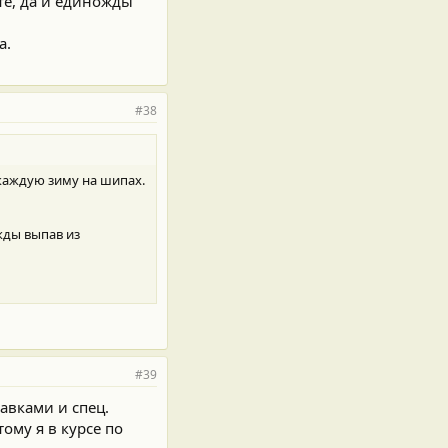
те, да и единожды
а.
#38
 каждую зиму на шипах.
жды выпав из
#39
авками и спец.
ому я в курсе по