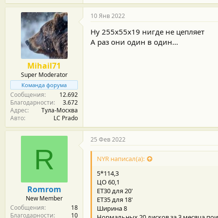
10 Янв 2022
Ну 255х55х19 нигде не цепляет
А раз они один в один...
Mihail71
Super Moderator
Команда форума
Сообщения
12.692
Благодарности
3.672
Адрес
Тула-Москва
Авто
LC Prado
25 Фев 2022
R
NYR написал(а):
5*114,3
ЦО 60,1
Romrom
ЕТ30 для 20'
New Member
ЕТ35 для 18'
Сообщения
18
Ширина 8
Благодарности
10
Нормальных 20 дисков за 3 месяца пои