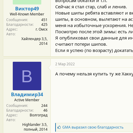
вопросам обкатки и т.п.
Сейчас я стал стар, слаб и ленив.
Виктор49
Новые шипы ребята вставляют и вк
Well-Known Member
шипы, в основном, вылетают на ас
Сообщения
451
Благодарности
425
меня на избыточные ускорения. Не
Адрес
г. Омск
Посмотрю после этой зимы: есть л
Авто
Я опубликовал свои данные для ин
Хайлендер 3,5,
2014
считают потери шипов.
Если я успею (по возрасту) доката
2 Мар 2022
В
А почему нельзя купить ту же Хакку 
Владимир34
Active Member
Сообщения
244
Благодарности
46
Адрес
Волгоград
Авто
Highlander 3.5,
Б
GMA
выразил свою благодарность
полный, 2014
л