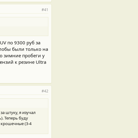
#41
SUV по 9300 руб за
алобы были только на
то зимние пробеги у
ензий к резине Ultra
#42
 за штуку, я изучал
). Теперь буду
м крошечные (3-4