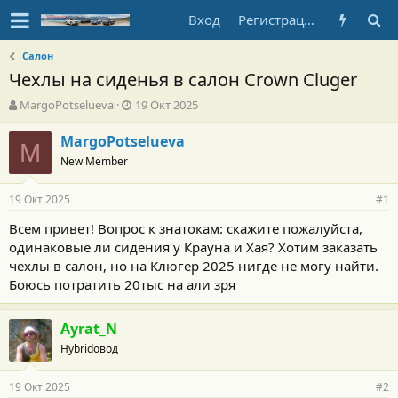
Вход
Регистрация
Салон
Чехлы на сиденья в салон Crown Cluger
А
Д
MargoPotselueva
19 Окт 2025
в
а
т
т
MargoPotselueva
M
о
а
New Member
р
н
т
а
19 Окт 2025
е
ч
#1
м
а
Всем привет! Вопрос к знатокам: скажите пожалуйста,
ы
л
одинаковые ли сидения у Крауна и Хая? Хотим заказать
а
чехлы в салон, но на Клюгер 2025 нигде не могу найти.
Боюсь потратить 20тыс на али зря
Ayrat_N
Hybridовод
19 Окт 2025
#2