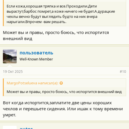
Если кожа,хорошая тряпка и все.Проходили.Дети
вырастут,барбос помрет,а коже ничего не будет.А дурацкие
чехлы вечно будут выглядить будто на них вчера
нарыгали.Впрочем -вам решать.
Может вы и правы, просто боюсь, что испортится
внешний вид
пользователь
Well-Known Member
19 Окт 2025
#10
MargoPotselueva написал(а):
Может вы и правы, просто боюсь, что испортится внешний вид
Вот когда испортится,заплатите две цены хороших
чехлов и перешьете сидения. Или ишак к тому времени
умрет.
autos