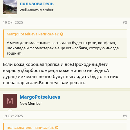
пользователь
Well-Known Member
19 Окт 2025
#8
MargoPotselueva написал(а):
У меня дети маленькие, весь салон будет в грязи, конфетах,
шоколаде и фломастерах а еще есть собака, которую иногда
тошнит …
Если кожа,хорошая тряпка и все.Проходили.Дети
вырастут,барбос помрет,а коже ничего не будет.А
дурацкие чехлы вечно будут выглядить будто на них
вчера нарыгали.Впрочем -вам решать.
MargoPotselueva
M
New Member
19 Окт 2025
#9
пользователь написал(а):