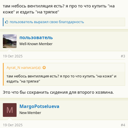
там небось вентиляция есть? я про то что купить "на
коже" и ездить "на тряпке"
Б
пользователь
выразил свою благодарность
л
а
г
пользователь
о
Well-Known Member
д
а
р
19 Окт 2025
#3
н
о
с
Ayrat_N написал(а):
т
там небось вентиляция есть? я про то что купить "на коже" и
и
:
ездить "на тряпке"
Это что бы сохранить сидения для второго хозяина.
MargoPotselueva
M
New Member
19 Окт 2025
#4