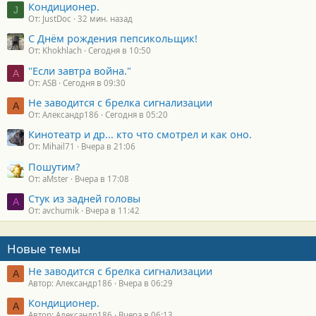
Кондиционер.
и
J
От: JustDoc
32 мин. назад
:
С Днём рождения пепсикольщик!
От: Khokhlach
Сегодня в 10:50
"Если завтра война."
A
От: ASB
Сегодня в 09:30
Не заводится с брелка сигнализации
А
От: Александр186
Сегодня в 05:20
Кинотеатр и др... кто что смотрел и как оно.
От: Mihail71
Вчера в 21:06
Пошутим?
От: aMster
Вчера в 17:08
Стук из задней головы
A
От: avchumik
Вчера в 11:42
Новые темы
Не заводится с брелка сигнализации
А
Автор: Александр186
Вчера в 06:29
Кондиционер.
А
Автор: Александр186
Вчера в 06:13