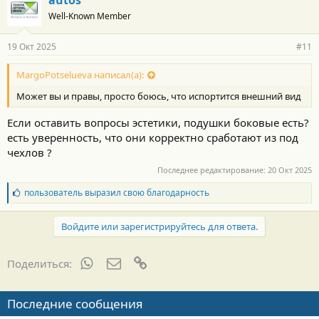
Well-Known Member
19 Окт 2025
#11
MargoPotselueva написал(а):
Может вы и правы, просто боюсь, что испортится внешний вид
Если оставить вопросы эстетики, подушки боковые есть?
есть уверенность, что они корректно сработают из под
чехлов ?
Последнее редактирование:
20 Окт 2025
Б
пользователь
выразил свою благодарность
л
а
г
Войдите или зарегистрируйтесь для ответа.
о
д
а
WhatsApp
Электронная почта
Ссылка
Поделиться:
р
н
о
Последние сообщения
с
т