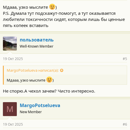
Мдааа, узко мыслите
)
P.S. Думала тут подскажут-помогут, а тут оказывается
любители токсичности сидят, которым лишь бы ценные
пять копеек вставить
пользователь
Well-Known Member
19 Окт 2025
#5
MargoPotselueva написал(а):
Мдааа, узко мыслите
)
Не спорю.А чехол зачем? Чисто интересно.
MargoPotselueva
M
New Member
19 Окт 2025
#6