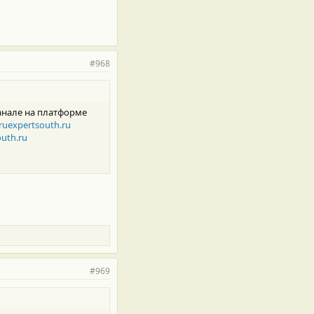
#968
анале на платформе
.ru
expertsouth.ru
outh.ru
#969