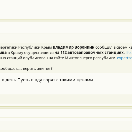
нергетики Республики Крым
Владимир Воронкин
сообщил в своём к
ива
в Крыму осуществляется
на 112 автозаправочных станциях
.
life
ых станций опубликован на сайте Минтопэнерго республики.
experts
общает...... верить али нет?
 в день.Пусть в аду горят с такими ценами.