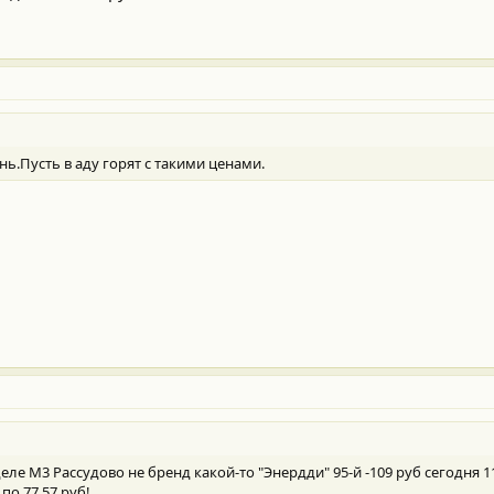
нь.Пусть в аду горят с такими ценами.
ле М3 Рассудово не бренд какой-то "Энердди" 95-й -109 руб сегодня 1
по 77,57 руб!