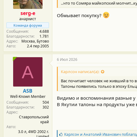
...что то Сомяра майкопский молчит...к
serg-e
Обмывает покупку?
анархист
Команда форума
Сообщения
4.688
Благодарности
1.781
Адрес
Москва, Бутово
Авто
2.4 пер 2005
6 Июл 2026
A
Карлсон написал(а):
Вас почитает человек не живший в то в
Талоны появились только в эпоху Ельц
ASB
Well-Known Member
Видимо и воспоминания разные у 
Сообщения
504
В Якутии талоны на продукты уже 
Благодарности
302
Адрес
Ставропольский
край
Авто
3.0 л, 4WD 2002 г.
Б
Карлсон
и
Анатолий Иванович
поблаго
Limited