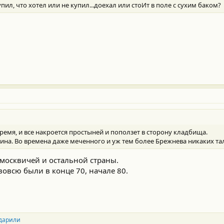
упил, что хотел или не купил...доехал или стоИт в поле с сухим баком?
ремя, и все накроется простыней и поползет в сторону кладбища.
ина. Во времена даже меченного и уж тем более Брежнева никаких тал
москвичей и остальной страны.
вовсю были в конце 70, начале 80.
дарили