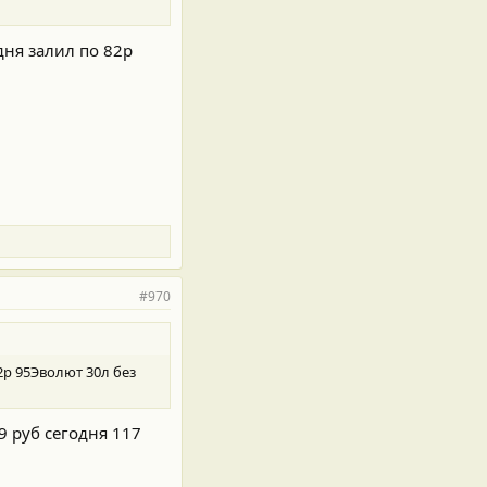
дня залил по 82р
#970
2р 95Эволют 30л без
9 руб сегодня 117