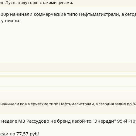
нь.Пусть в аду горят с такими ценами.
 100р начинали коммерческие типо Нефтьмагистрали, а сего
у них же.
0р начинали коммерческие типо Нефтьмагистрали, а сегодня залил по 8
неделе М3 Рассудово не бренд какой-то "Энердди" 95-й -10
еди по 77,57 руб!