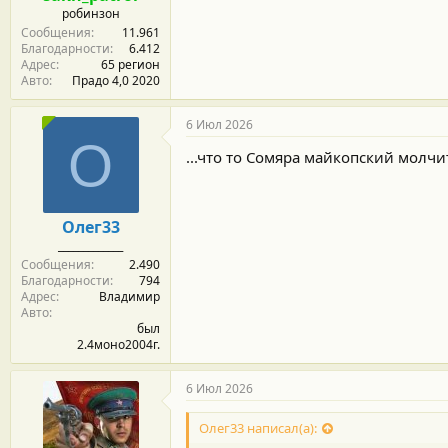
с
робинзон
т
Сообщения
11.961
и
Благодарности
6.412
:
Адрес
65 регион
Авто
Прадо 4,0 2020
6 Июл 2026
О
...что то Сомяра майкопский молчит
Олег33
_____________
Сообщения
2.490
Благодарности
794
Адрес
Владимир
Авто
был
2.4моно2004г.
6 Июл 2026
Олег33 написал(а):