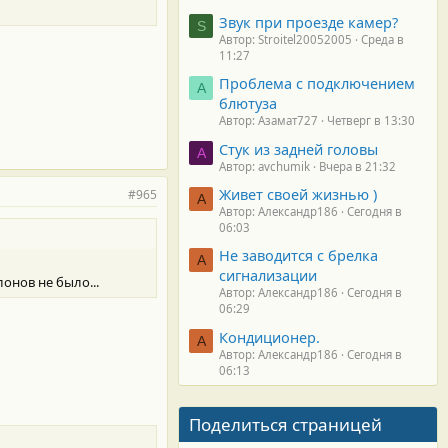
Звук при проезде камер?
S
Автор: Stroitel20052005
Среда в
11:27
Проблема с подключением
А
блютуза
Автор: Азамат727
Четверг в 13:30
Стук из задней головы
A
Автор: avchumik
Вчера в 21:32
Живет своей жизнью )
#965
А
Автор: Александр186
Сегодня в
06:03
Не заводится с брелка
А
сигнализации
онов не было...
Автор: Александр186
Сегодня в
06:29
Кондиционер.
А
Автор: Александр186
Сегодня в
06:13
Поделиться страницей