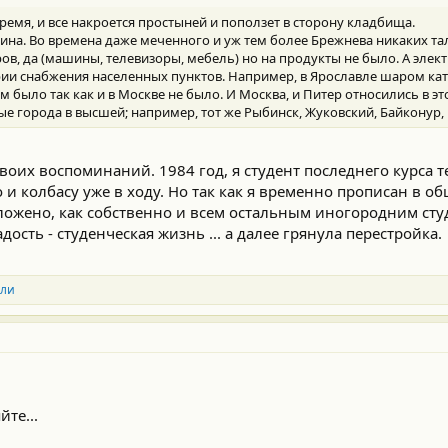
ремя, и все накроется простыней и поползет в сторону кладбища.
ина. Во времена даже меченного и уж тем более Брежнева никаких та
в, да (машины, телевизоры, мебель) но на продукты не было. А элек
рии снабжения населенных пунктов. Например, в Ярославле шаром кат
ком было так как и в Москве не было. И Москва, и Питер относились в эт
тые города в высшей; например, тот же Рыбинск, Жуковский, Байконур, 
 своих воспоминаний. 1984 год, я студент последнего курса 
о и колбасу уже в ходу. Но так как я временно прописан в о
оложено, как собственно и всем остальным иногородним ст
сть - студенческая жизнь ... а далее грянула перестройка.
или
йте...