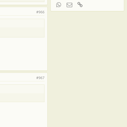
WhatsApp
Электронная почта
Ссылка
#966
#967