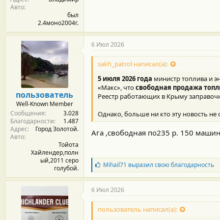
Авто
был
2.4моно2004г.
6 Июл 2026
sakh_patrol написал(а):
5 июля 2026 года
министр топлива и э
«Макс», что
свободная продажа топл
пользователь
Реестр работающих в Крыму заправочн
Well-Known Member
Сообщения
3.028
Однако, больше ни кто эту новость не со
Благодарности
1.487
Адрес
Город Золотой.
Ага ,свободная по235 р. 150 машин
Авто
Тойота
Хайлендер,полн
ый,2011 серо
Б
Mihail71
выразил свою благодарность
голубой.
л
а
г
6 Июл 2026
о
д
пользователь написал(а):
а
р