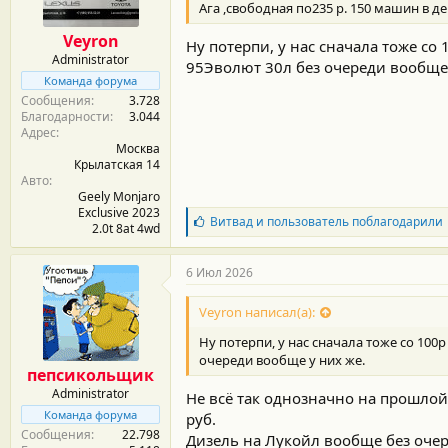
Ага ,свободная по235 р. 150 машин в де
н
о
Veyron
Ну потерпи, у нас сначала тоже со
с
Administrator
т
95Эволют 30л без очереди вообще 
и
Команда форума
:
Сообщения
3.728
Благодарности
3.044
Адрес
Москва
Крылатская 14
Авто
Geely Monjaro
Exclusive 2023
Б
Витвад
и
пользователь
поблагодарили
2.0t 8at 4wd
л
а
г
6 Июл 2026
о
д
Veyron написал(а):
а
р
Ну потерпи, у нас сначала тоже со 10
н
очереди вообще у них же.
о
пепсикольщик
с
Administrator
Не всё так однозначно на прошлой 
т
и
Команда форума
руб.
:
Сообщения
22.798
Дизель на Лукойл вообще без очер