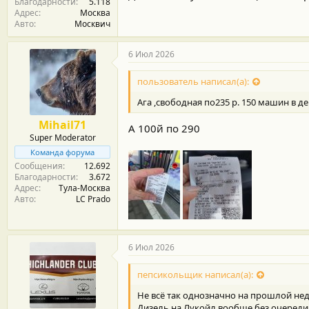
Благодарности
5.118
Адрес
Москва
Авто
Москвич
6 Июл 2026
пользователь написал(а):
Ага ,свободная по235 р. 150 машин в де
Mihail71
А 100й по 290
Super Moderator
Команда форума
Сообщения
12.692
Благодарности
3.672
Адрес
Тула-Москва
Авто
LC Prado
6 Июл 2026
пепсикольщик написал(а):
Не всё так однозначно на прошлой неде
Дизель на Лукойл вообще без очереди 