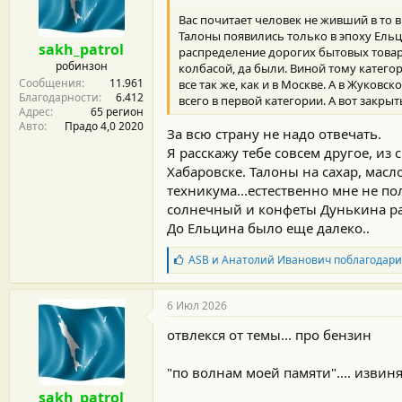
м
а
ы
л
Вас почитает человек не живший в то в
а
Талоны появились только в эпоху Ельц
sakh_patrol
распределение дорогих бытовых товаро
робинзон
колбасой, да были. Виной тому катего
Сообщения
11.961
все так же, как и в Москве. А в Жуковс
Благодарности
6.412
всего в первой категории. А вот закры
Адрес
65 регион
Авто
Прадо 4,0 2020
За всю страну не надо отвечать.
Я расскажу тебе совсем другое, из
Хабаровске. Талоны на сахар, масл
техникума...естественно мне не п
солнечный и конфеты Дунькина радо
До Ельцина было еще далеко..
Б
ASB
и
Анатолий Иванович
поблагодар
л
а
г
6 Июл 2026
о
д
отвлекся от темы... про бензин
а
р
"по волнам моей памяти".... извиня
н
о
sakh_patrol