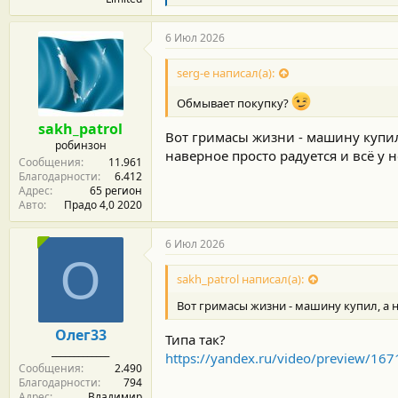
л
а
г
6 Июл 2026
о
д
serg-e написал(а):
а
р
Обмывает покупку?
н
о
sakh_patrol
с
Вот гримасы жизни - машину купил,
робинзон
т
наверное просто радуется и всё у 
Сообщения
11.961
и
Благодарности
6.412
:
Адрес
65 регион
Авто
Прадо 4,0 2020
6 Июл 2026
О
sakh_patrol написал(а):
Вот гримасы жизни - машину купил, а на
Олег33
Типа так?
_____________
https://yandex.ru/video/preview/1
Сообщения
2.490
Благодарности
794
Адрес
Владимир