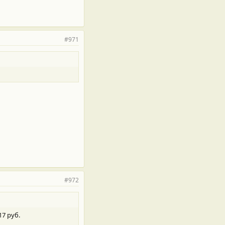
#971
#972
17 руб.