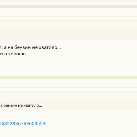
 а на бензин не хватило...
него хорошо.
 бензин не хватило...
6716822836769603524