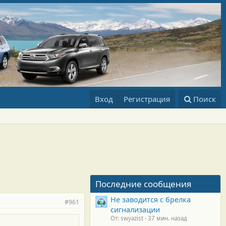
Вход
Регистрация
Поиск
Последние сообщения
Не заводится с брелка
#961
сигнализации
От: swyazist
37 мин. назад