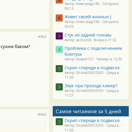
Автор: Александр186
Сегодня в
06:13
Живет своей жизнью )
А
Автор: Александр186
Сегодня в
06:03
Стук из задней головы
A
#963
Автор: avchumik
Вчера в 21:32
с сухим баком?
Проблема с подключением
А
блютуза
Автор: Азамат727
Четверг в 13:30
Скрип спереди в подвеске.
S
Автор: Stroitel20052005
Среда в
11:30
Звук при проезде камер?
S
Автор: Stroitel20052005
Среда в
11:27
Самое читаемое за 5 дней
#964
Скрип спереди в подвеске.
S
Автор: Stroitel20052005
Среда в
11:30