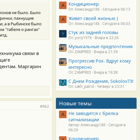
Кондиционер.
А
От: Александр186
Сегодня в 06:13
лонов не было. Было
Живет своей жизнью )
трички, пахнущие
А
и, а в Рыбинске было
От: Александр186
Сегодня в 06:03
ом "табеле о рангах"
Стук из задней головы
Y
итд.
От: yuriy1976
Вчера в 22:26
Музыкальные предпочтения
От: ZAMPRED
Вчера в 21:39
техникума связи в
бщаге
Прогрессив Рок. Вдруг кому
удентам. Маргарин
интересно
От: ZAMPRED
Вчера в 19:38
С Днем Рождения, Sokolov73!
От: sakh_patrol
Четверг в 23:31
Новые темы
#962
Не заводится с брелка
А
сигнализации
Автор: Александр186
Сегодня в
06:29
Кондиционер.
А