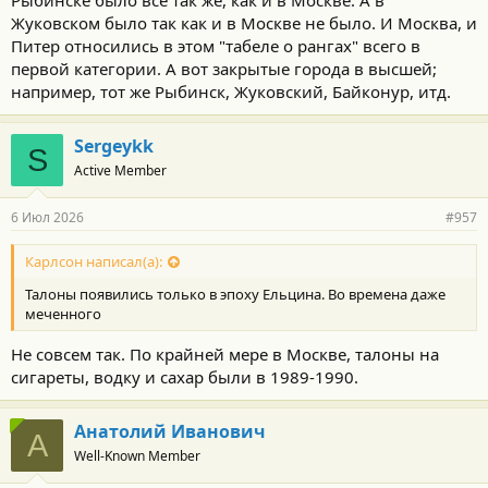
Рыбинске было все так же, как и в Москве. А в
Жуковском было так как и в Москве не было. И Москва, и
Питер относились в этом "табеле о рангах" всего в
первой категории. А вот закрытые города в высшей;
например, тот же Рыбинск, Жуковский, Байконур, итд.
Sergeykk
S
Active Member
6 Июл 2026
#957
Карлсон написал(а):
Талоны появились только в эпоху Ельцина. Во времена даже
меченного
Не совсем так. По крайней мере в Москве, талоны на
сигареты, водку и сахар были в 1989-1990.
Анатолий Иванович
А
Well-Known Member