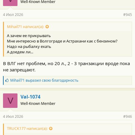
Well-Known Member
д
а
р
4 Июл 2026
#945
н
о
с
Mihail71 написал(а):
т
А зачем ее прикрывать
и
:
Мне интересно в Волгограде и Астрахани как с бензином?
Надо на рыбалку ехать
А доедем ли...
В ВЛГ нет проблем, но 20 л., 2 - 3 транзакции вроде пока
не запрещают.
Б
Mihail71
выразил свою благодарность
л
а
г
Val-1074
V
о
Well-Known Member
д
а
р
4 Июл 2026
#946
н
о
с
TRUCK177 написал(а):
т