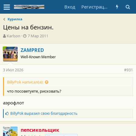
Вход
Регистрация
Курилка
Цены на бензин.
А
Д
Karlson
7 Мар 2011
в
а
т
т
ZAMPRED
о
а
Well-Known Member
р
н
т
а
е
ч
3 Июл 2026
#931
м
а
ы
л
BillyPok написал(а):
а
что посоветуете, рисковать?
аэрофлот
Б
BillyPok
выразил свою благодарность
л
а
г
пепсикольщик
о