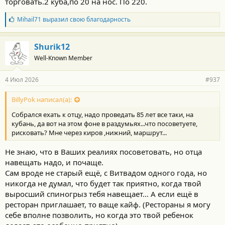
торговать.2 куба,по 20 на нос. По 220.
Б
Mihail71
выразил свою благодарность
л
а
г
Shurik12
о
Well-Known Member
д
а
р
4 Июл 2026
#937
н
о
с
BillyPok написал(а):
т
Собрался ехать к отцу, надо проведать 85 лет все таки, на
и
:
кубань, да вот на этом фоне в раздумьях...что посоветуете,
рисковать? Мне через киров ,нижний, маршрут...
Не знаю, что в Ваших реалиях посоветовать, но отца
навещать надо, и почаще.
Сам вроде не старый ещё, с Витвадом одного года, но
никогда не думал, что будет так приятно, когда твой
выросший спиногрыз тебя навещает... А если ещё в
ресторан приглашает, то ваще кайф. (Рестораны я могу
себе вполне позволить, но когда это твой ребенок