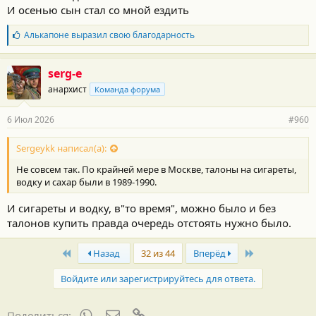
И осенью сын стал со мной ездить
Б
Алькапоне
выразил свою благодарность
л
а
г
serg-e
о
анархист
Команда форума
д
а
р
6 Июл 2026
#960
н
о
с
Sergeykk написал(а):
т
Не совсем так. По крайней мере в Москве, талоны на сигареты,
и
:
водку и сахар были в 1989-1990.
И сигареты и водку, в"то время", можно было и без
талонов купить правда очередь отстоять нужно было.
First
Last
Назад
32 из 44
Вперёд
Войдите или зарегистрируйтесь для ответа.
WhatsApp
Электронная почта
Ссылка
Поделиться: