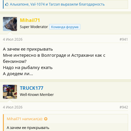
Б
Алькапоне
,
Val-1074
и
Tarzan
выразили благодарность
л
а
г
Mihail71
о
Super Moderator
Команда форума
д
а
р
4 Июл 2026
#941
н
о
А зачем ее прикрывать
с
Мне интересно в Волгограде и Астрахани как с
т
и
бензином?
:
Надо на рыбалку ехать
А доедем ли...
TRUCK177
Well-Known Member
4 Июл 2026
#942
Mihail71 написал(а):
А зачем ее прикрывать