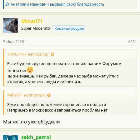
Б
Анатолий Иванович
выразил свою благодарность
л
а
г
Mihail71
о
Super Moderator
Команда форума
д
а
р
5 Июл 2026
#951
н
о
с
TRUCK177 написал(а):
т
Если будешь руководствоваться только нашим Форумом,
и
:
точно нет
Ты же знаешь, как рыбак, даже за час рыба может уйти с
«точки», а уровень воды измениться.
Mihail71 написал(а):
Я же про общее положение спрашиваю в области
Например в Московской заправиться проблем нет
Мы же это уже обсудили
sakh_patrol