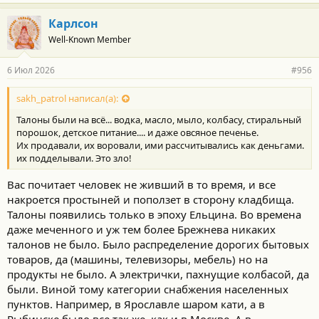
а
г
Карлсон
о
Well-Known Member
д
а
р
6 Июл 2026
#956
н
о
с
sakh_patrol написал(а):
т
Талоны были на всё... водка, масло, мыло, колбасу, стиральный
и
:
порошок, детское питание.... и даже овсяное печенье.
Их продавали, их воровали, ими рассчитывались как деньгами.
их подделывали. Это зло!
Вас почитает человек не живший в то время, и все
накроется простыней и поползет в сторону кладбища.
Талоны появились только в эпоху Ельцина. Во времена
даже меченного и уж тем более Брежнева никаких
талонов не было. Было распределение дорогих бытовых
товаров, да (машины, телевизоры, мебель) но на
продукты не было. А электрички, пахнущие колбасой, да
были. Виной тому категории снабжения населенных
пунктов. Например, в Ярославле шаром кати, а в