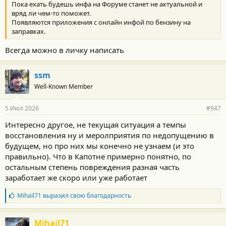
Пока ехать будешь инфа на Форуме станет не актуальной и
и
:
вряд ли чем-то поможет.
Появляются приложения с онлайн инфой по бензину на
заправках.
Всегда можно в личку написать
ssm
Well-Known Member
5 Июл 2026
#947
Интересно другое, не текущая ситуация а темпы
восстановления ну и меролприятия по недопущению в
будущем, но про них мы конечно не узнаем (и это
правильно). Что в Капотне примерно понятно, по
остальным степень повреждения разная часть
заработает же скоро или уже работает
Б
Mihail71
выразил свою благодарность
л
а
г
Mihail71