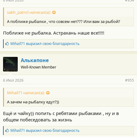
6 Июл 2026
#954
sakh_patrol написал(а):
А поближе рыбалки , что совсем нет??? Или вам за рыбой?
Поближе не рыбалка. Астрахань наше все!!!!!
Б
Mihail71
выразил свою благодарность
л
а
г
Алькапоне
о
Well-Known Member
д
а
р
6 Июл 2026
#955
н
о
с
Mihail71 написал(а):
т
А зачем на рыбалку едут?))
и
:
Ещё и чайку)) попить с ребятами рыбаками , ну и в
общем побеседовать за жизнь
Б
Mihail71
выразил свою благодарность
л