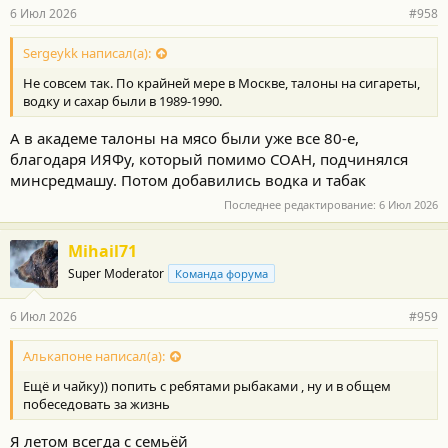
6 Июл 2026
#958
Sergeykk написал(а):
Не совсем так. По крайней мере в Москве, талоны на сигареты,
водку и сахар были в 1989-1990.
А в академе талоны на мясо были уже все 80-е,
благодаря ИЯФу, который помимо СОАН, подчинялся
минсредмашу. Потом добавились водка и табак
Последнее редактирование:
6 Июл 2026
Mihail71
Super Moderator
Команда форума
6 Июл 2026
#959
Алькапоне написал(а):
Ещё и чайку)) попить с ребятами рыбаками , ну и в общем
побеседовать за жизнь
Я летом всегда с семьёй