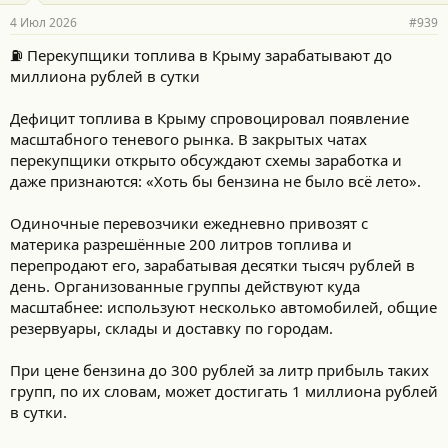
р
4 Июл 2026
#939
н
о
⛽️ Перекупщики топлива в Крыму зарабатывают до
с
миллиона рублей в сутки
т
и
:
Дефицит топлива в Крыму спровоцировал появление
масштабного теневого рынка. В закрытых чатах
перекупщики открыто обсуждают схемы заработка и
даже признаются: «Хоть бы бензина не было всё лето».
Одиночные перевозчики ежедневно привозят с
материка разрешённые 200 литров топлива и
перепродают его, зарабатывая десятки тысяч рублей в
день. Организованные группы действуют куда
масштабнее: используют несколько автомобилей, общие
резервуары, склады и доставку по городам.
При цене бензина до 300 рублей за литр прибыль таких
групп, по их словам, может достигать 1 миллиона рублей
в сутки.