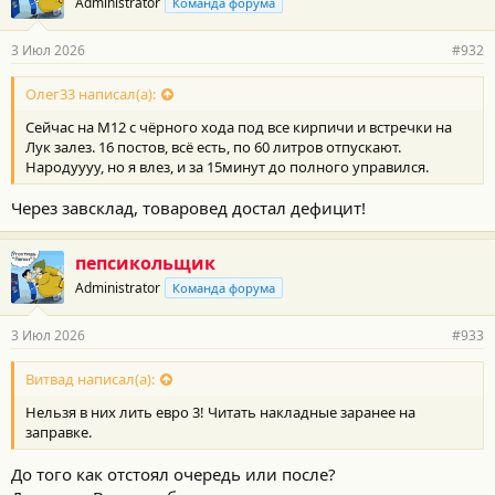
Administrator
Команда форума
д
а
р
3 Июл 2026
#932
н
о
с
Олег33 написал(а):
т
Сейчас на М12 с чёрного хода под все кирпичи и встречки на
и
:
Лук залез. 16 постов, всё есть, по 60 литров отпускают.
Народуууу, но я влез, и за 15минут до полного управился.
Через завсклад, товаровед достал дефицит!
пепсикольщик
Administrator
Команда форума
3 Июл 2026
#933
Витвад написал(а):
Нельзя в них лить евро 3! Читать накладные заранее на
заправке.
До того как отстоял очередь или после?