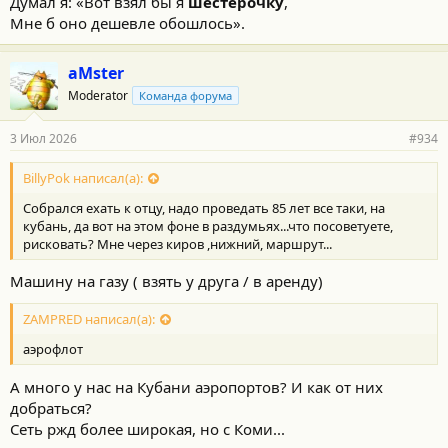
Думал я: «Вот взял бы я
шестерочку
,
Мне б оно дешевле обошлось».
aMster
Moderator
Команда форума
3 Июл 2026
#934
BillyPok написал(а):
Собрался ехать к отцу, надо проведать 85 лет все таки, на
кубань, да вот на этом фоне в раздумьях...что посоветуете,
рисковать? Мне через киров ,нижний, маршрут...
Машину на газу ( взять у друга / в аренду)
ZAMPRED написал(а):
аэрофлот
А много у нас на Кубани аэропортов? И как от них
добраться?
Сеть ржд более широкая, но с Коми...