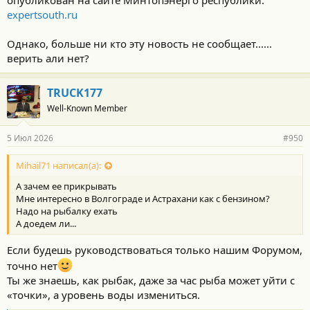
опубликован на сайте Минтопэнерго республики.
expertsouth.ru
Однако, больше ни кто эту новость не сообщает......
верить али нет?
TRUCK177
Well-Known Member
5 Июл 2026
#950
Mihail71 написал(а):
А зачем ее прикрывать
Мне интересно в Волгограде и Астрахани как с бензином?
Надо на рыбалку ехать
А доедем ли...
Если будешь руководствоваться только нашим Форумом,
точно нет
Ты же знаешь, как рыбак, даже за час рыба может уйти с
«точки», а уровень воды измениться.