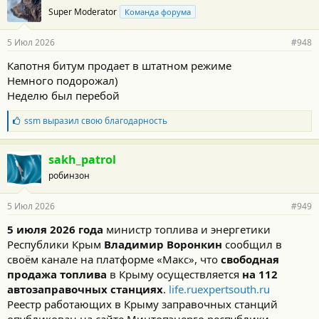
о
Super Moderator
Команда форума
д
а
р
5 Июл 2026
#948
н
о
Капотня битум продает в штатном режиме
с
Немного подорожал)
т
и
Неделю был перебой
:
Б
ssm
выразил свою благодарность
л
а
г
sakh_patrol
о
робинзон
д
а
р
5 Июл 2026
#949
н
о
5 июля 2026 года
министр топлива и энергетики
с
Республики Крым
Владимир Воронкин
сообщил в
т
и
своём канале на платформе «Макс», что
свободная
:
продажа топлива
в Крыму осуществляется
на 112
автозаправочных станциях
.
life.ru
expertsouth.ru
Реестр работающих в Крыму заправочных станций