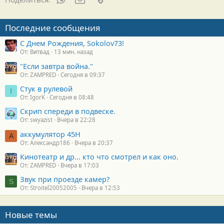
Последние сообщения
С Днем Рождения, Sokolov73!
От: Витвад
13 мин. назад
"Если завтра война."
От: ZAMPRED
Сегодня в 09:37
Стук в рулевой
I
От: IgorK
Сегодня в 08:48
Скрип спереди в подвеске.
От: swyazist
Вчера в 22:28
аккумулятор 45H
А
От: Александр186
Вчера в 20:37
Кинотеатр и др... кто что смотрел и как оно.
От: ZAMPRED
Вчера в 17:03
Звук при проезде камер?
S
От: Stroitel20052005
Вчера в 12:53
Новые темы