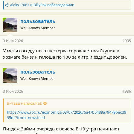
Б
aleks17081
и
BillyPok
поблагодарили
л
а
г
пользователь
о
Well-Known Member
д
а
р
3 Июл 2026
#935
н
о
У меня сосед,у него шестерка сорокалетняя.Скупил в
с
хозмаге бензин галоша по 100 за литр и ездит.Доволен.
т
и
:
пользователь
Well-Known Member
3 Июл 2026
#936
Витвад написал(а):
https://www.rbc.ru/economics/03/07/2026/6a47b5489a79479becd9
95dc?from=newsfeed
Пиздеж.Займи очередь с вечера.В 10 утра начинают