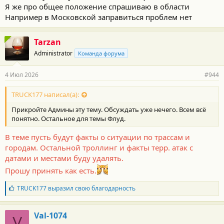
Я же про общее положение спрашиваю в области
Например в Московской заправиться проблем нет
Tarzan
Administrator
Команда форума
4 Июл 2026
#944
TRUCK177 написал(а):
Прикройте Админы эту тему. Обсуждать уже нечего. Всем всё
понятно. Остальное для темы Флуд.
В теме пусть будут факты о ситуации по трассам и
городам. Остальной троллинг и факты терр. атак с
датами и местами буду удалять.
Прошу принять как есть.
Б
TRUCK177
выразил свою благодарность
л
а
г
Val-1074
V
о