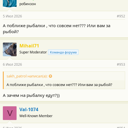
робинзон
5 Июл 2026
#952
А поближе рыбалки , что совсем нет??? Или вам за
рыбой?
Mihail71
Super Moderator
Команда форума
6 Июл 2026
#953
sakh_patrol написал(а):
А поближе рыбалки , что совсем нет??? Или вам за рыбой?
А зачем на рыбалку едут?))
Val-1074
V
Well-Known Member