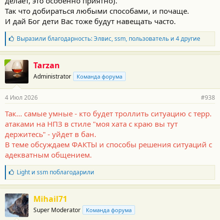
делает, это особенно приятно).
Так что добираться любыми способами, и почаще.
И дай Бог дети Вас тоже будут навещать часто.
Б
Выразили благодарность:
Элвис
,
ssm
,
пользователь
и 4 другие
л
а
г
Tarzan
о
Administrator
Команда форума
д
а
р
4 Июл 2026
#938
н
о
Так... самые умные - кто будет троллить ситуацию с терр.
с
атаками на НПЗ в стиле "моя хата с краю вы тут
т
и
держитесь" - уйдет в бан.
:
В теме обсуждаем ФАКТЫ и способы решения ситуаций с
адекватным общением.
Б
Light
и
ssm
поблагодарили
л
а
г
Mihail71
о
Super Moderator
Команда форума
д
а