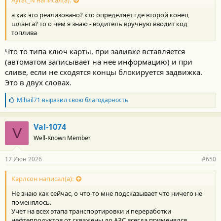
Ayrat_N написал(а):
а как это реализовано? кто определяет где второй конец
шланга? то о чем я знаю - водитель вручную вводит код
топлива
Что то типа ключ карты, при заливке вставляется
(автоматом записывает на нее информацию) и при
сливе, если не сходятся концы блокируется задвижка.
Это в двух словах.
Б
Mihail71
выразил свою благодарность
л
а
г
Val-1074
V
о
Well-Known Member
д
а
р
17 Июн 2026
#650
н
о
с
Карлсон написал(а):
т
Не знаю как сейчас, о что-то мне подсказывает что ничего не
и
:
поменялось.
Учет на всех этапа транспортировки и переработки
нефтепродуктов от скважены до АЗС всегда применялся