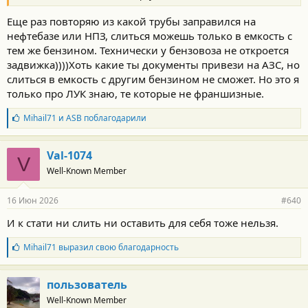
Еще раз повторяю из какой трубы заправился на
нефтебазе или НПЗ, слиться можешь только в емкость с
тем же бензином. Технически у бензовоза не откроется
задвижка))))Хоть какие ты документы привези на АЗС, но
слиться в емкость с другим бензином не сможет. Но это я
только про ЛУК знаю, те которые не франшизные.
Б
Mihail71
и
ASB
поблагодарили
л
а
г
Val-1074
V
о
Well-Known Member
д
а
р
16 Июн 2026
#640
н
о
И к стати ни слить ни оставить для себя тоже нельзя.
с
т
Б
Mihail71
выразил свою благодарность
и
л
:
а
г
пользователь
о
Well-Known Member
д