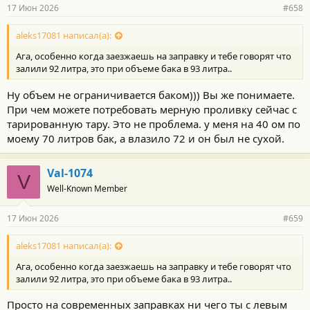
17 Июн 2026
#658
aleks17081 написал(а):
Ага, особенно когда заезжаешь на заправку и тебе говорят что
залили 92 литра, это при объеме бака в 93 литра..
Ну объем не ограничивается баком))) Вы же понимаете.
При чем можете потребовать мерную проливку сейчас с
тарированную тару. Это не проблема. у меня на 40 ом по
моему 70 литров бак, а влазило 72 и он был не сухой.
Val-1074
V
Well-Known Member
17 Июн 2026
#659
aleks17081 написал(а):
Ага, особенно когда заезжаешь на заправку и тебе говорят что
залили 92 литра, это при объеме бака в 93 литра..
Просто на современных заправках ни чего ты с левым