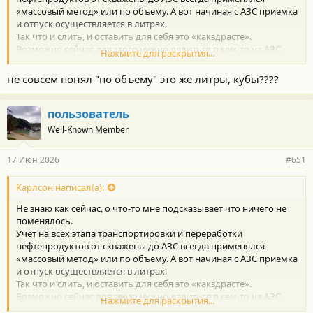
«массовый метод» или по объему. А вот начиная с АЗС приемка
и отпуск осуществляется в литрах.
Так что и слить, и оставить для себя это «какздрасте».
Возможно сейчас для этого нужно делиться в кем-то на АЗС.
Нажмите для раскрытия...
Лето для водителя бензовоза Клондайк. Да и попасть на работу
на бензовоз было труднее чем на мясокомбинат колбасу
не совсем понял "по объему" это же литры, кубы????
возить.
пользователь
Well-Known Member
17 Июн 2026
#651
Карлсон написал(а):
Не знаю как сейчас, о что-то мне подсказывает что ничего не
поменялось.
Учет на всех этапа транспортировки и переработки
нефтепродуктов от скважены до АЗС всегда применялся
«массовый метод» или по объему. А вот начиная с АЗС приемка
и отпуск осуществляется в литрах.
Так что и слить, и оставить для себя это «какздрасте».
Возможно сейчас для этого нужно делиться в кем-то на АЗС.
Нажмите для раскрытия...
Лето для водителя бензовоза Клондайк. Да и попасть на работу