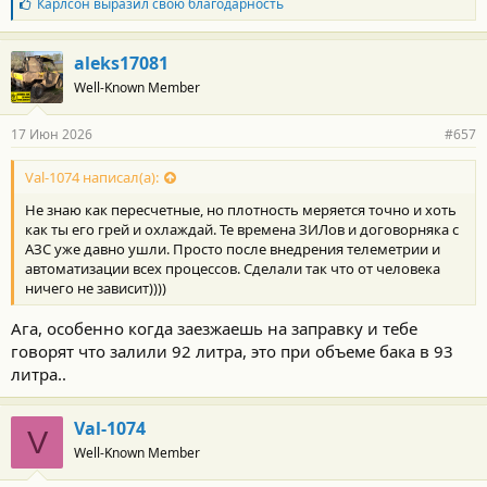
Б
Карлсон
выразил свою благодарность
л
а
г
aleks17081
о
Well-Known Member
д
а
р
17 Июн 2026
#657
н
о
с
Val-1074 написал(а):
т
Не знаю как пересчетные, но плотность меряется точно и хоть
и
:
как ты его грей и охлаждай. Те времена ЗИЛов и договорняка с
АЗС уже давно ушли. Просто после внедрения телеметрии и
автоматизации всех процессов. Сделали так что от человека
ничего не зависит))))
Ага, особенно когда заезжаешь на заправку и тебе
говорят что залили 92 литра, это при объеме бака в 93
литра..
Val-1074
V
Well-Known Member