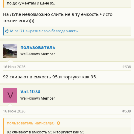
по документам и цене 95.
На ЛУКе невозможно слить не в ту емкость чисто
технически))))
Б
Mihail71
выразил свою благодарность
л
а
г
пользователь
о
Well-Known Member
д
а
р
16 Июн 2026
#638
н
о
92 сливают в емкость 95.и торгуют как 95.
с
т
и
Val-1074
:
V
Well-Known Member
16 Июн 2026
#639
пользователь написал(а):
92 сливают в емкость 95.и торгуют как 95.