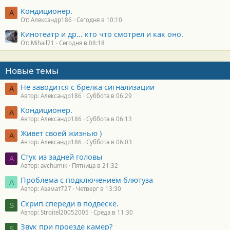
Кондиционер.
А
От: Александр186
Сегодня в 10:10
Кинотеатр и др... кто что смотрел и как оно.
От: Mihail71
Сегодня в 08:18
Новые темы
Не заводится с брелка сигнализации
А
Автор: Александр186
Суббота в 06:29
Кондиционер.
А
Автор: Александр186
Суббота в 06:13
Живет своей жизнью )
А
Автор: Александр186
Суббота в 06:03
Стук из задней головы
A
Автор: avchumik
Пятница в 21:32
Проблема с подключением блютуза
А
Автор: Азамат727
Четверг в 13:30
Скрип спереди в подвеске.
S
Автор: Stroitel20052005
Среда в 11:30
Звук при проезде камер?
S