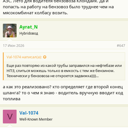
АЗС. Лето для водителя бензовоза Клондайк. Да и
попасть на работу на бензовоз было труднее чем на
мясокомбинат колбасу возить.
Ayrat_N
Hybridовод
17 Июн 2026
#647
Val-1074 написал(а):
Еще раз повторяю из какой трубы заправился на нефтебазе или
НПЗ, слиться можешь только в емкость с тем же бензином.
Технически у бензовоза не откроется задвижка))))...
а как это реализовано? кто определяет где второй конец
шланга? то о чем я знаю - водитель вручную вводит код
топлива
Val-1074
V
Well-Known Member