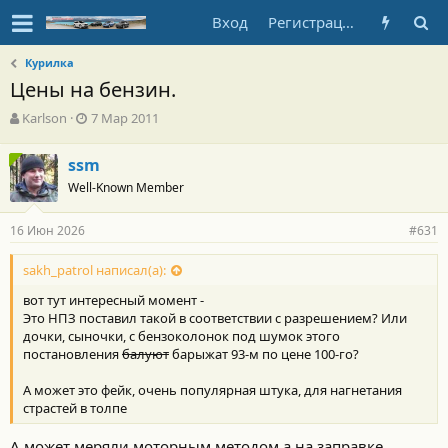
Вход
Регистрация
Курилка
Цены на бензин.
А
Д
Karlson
7 Мар 2011
в
а
т
т
ssm
о
а
Well-Known Member
р
н
т
а
е
ч
16 Июн 2026
#631
м
а
ы
л
sakh_patrol написал(а):
а
вот тут интересный момент -
Это НПЗ поставил такой в соответствии с разрешением? Или
дочки, сыночки, с бензоколонок под шумок этого
постановления
балуют
барыжат 93-м по цене 100-го?
А может это фейк, очень популярная штука, для нагнетания
страстей в толпе
А может меряли моторным методом а на заправке