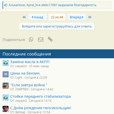
Б
Алькапоне
,
Ayrat_N
и
aleks17081
выразили благодарность
л
а
First
Last
г
Назад
22 из 44
Вперёд
о
д
Войдите или зарегистрируйтесь для ответа.
а
р
н
WhatsApp
Электронная почта
Ссылка
Поделиться:
о
с
т
Последние сообщения
и
:
Замена масла в АКПП
От: swyazist
35 мин. назад
Цены на бензин.
От: Light
Сегодня в 22:09
"Если завтра война."
От: ZAMPRED
Сегодня в 14:42
Стойки переднего стабилизатора
От: swyazist
Сегодня в 14:16
С Днём рождения пепсикольщик!
От: Витвад
Сегодня в 13:54