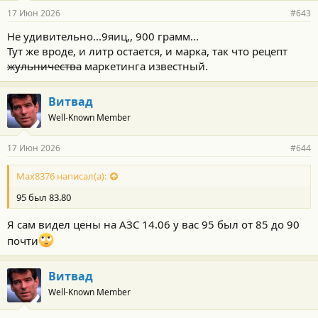
17 Июн 2026
#643
Не удивительно...9яиц,, 900 грамм...
Тут же вроде, и литр остается, и марка, так что рецепт
жульничества
маркетинга известный.
Витвад
Well-Known Member
17 Июн 2026
#644
Max8376 написал(а):
95 был 83.80
Я сам видел цены на АЗС 14.06 у вас 95 был от 85 до 90
почти
Витвад
Well-Known Member