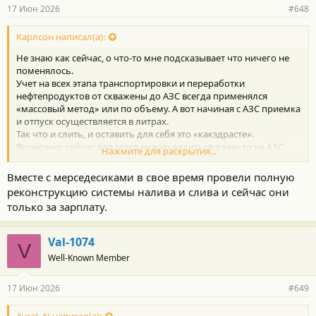
17 Июн 2026
#648
Карлсон написал(а):
Не знаю как сейчас, о что-то мне подсказывает что ничего не
поменялось.
Учет на всех этапа транспортировки и переработки
нефтепродуктов от скважены до АЗС всегда применялся
«массовый метод» или по объему. А вот начиная с АЗС приемка
и отпуск осуществляется в литрах.
Так что и слить, и оставить для себя это «какздрасте».
Возможно сейчас для этого нужно делиться в кем-то на АЗС.
Нажмите для раскрытия...
Лето для водителя бензовоза Клондайк. Да и попасть на работу
на бензовоз было труднее чем на мясокомбинат колбасу
Вместе с мерседесиками в свое время провели полную
возить.
реконструкцию системы налива и слива и сейчас они
только за зарплату.
Val-1074
V
Well-Known Member
17 Июн 2026
#649