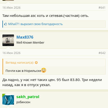
а
р
16 Июн 2026
#641
н
о
Там небольшая азс хоть и сетевая.(частная) сеть.
с
т
Б
Mihail71
выразил свою благодарность
и
л
:
а
г
Max8376
о
Well-Known Member
д
а
р
16 Июн 2026
#642
н
о
с
Витвад написал(а):
т
и
Почти как в Норильске
:
Да ладно, у нас нет таких цен. 95 был 83.80. Три недели
назад, как я в отпуск уехал.
sakh_patrol
робинзон