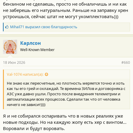
бензином не сделаешь, просто не обналичишь и ни как
не заберешь его натуральным. Раньше на заправку хрен
устроишься, сейчас штат не могут укомплектовать)))
Б
Mihail71
выразил свою благодарность
л
а
г
Карлсон
о
Well-Known Member
д
а
р
18 Июн 2026
#660
н
о
с
Val-1074 написал(а):
т
Не знаю как пересчетные, но плотность меряется точно и хоть
и
:
как ты его грей и охлаждай. Те времена ЗИЛов и договорняка с
АЗС уже давно ушли. Просто после внедрения телеметрии и
автоматизации всех процессов. Сделали так что от человека
ничего не зависит))))
Я и не собирался оспаривать что в новых реалиях уже
новые подходы. Но на каждую жопу есть хер с винтом...
Воровали и будут воровать.