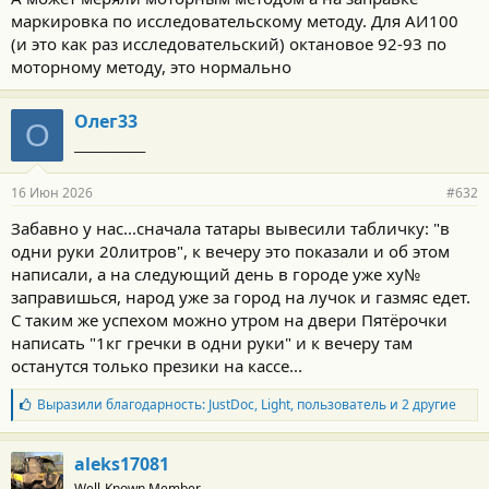
маркировка по исследовательскому методу. Для АИ100
(и это как раз исследовательский) октановое 92-93 по
моторному методу, это нормально
Олег33
О
_____________
16 Июн 2026
#632
Забавно у нас...сначала татары вывесили табличку: "в
одни руки 20литров", к вечеру это показали и об этом
написали, а на следующий день в городе уже ху№
заправишься, народ уже за город на лучок и газмяс едет.
С таким же успехом можно утром на двери Пятёрочки
написать "1кг гречки в одни руки" и к вечеру там
останутся только презики на кассе...
Б
Выразили благодарность:
JustDoc
,
Light
,
пользователь
и 2 другие
л
а
г
aleks17081
о
Well-Known Member