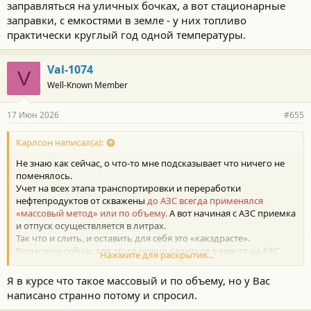
заправляться на уличных бочках, а вот стационарные
заправки, с емкостями в земле - у них топливо
практически круглый год одной температуры.
Val-1074
V
Well-Known Member
17 Июн 2026
#655
Карлсон написал(а):
Не знаю как сейчас, о что-то мне подсказывает что ничего не
поменялось.
Учет на всех этапа транспортировки и переработки
нефтепродуктов от скважены
до АЗС всегда применялся
«массовый метод» или по объему.
А вот начиная с АЗС приемка
и отпуск осуществляется в литрах.
Так что и слить, и оставить для себя это «какздрасте».
Возможно сейчас для этого нужно делиться в кем-то на АЗС.
Нажмите для раскрытия...
Лето для водителя бензовоза Клондайк. Да и попасть на работу
на бензовоз было труднее чем на мясокомбинат колбасу
Я в курсе что такое массовый и по объему, но у Вас
возить.
написано странно потому и спросил.