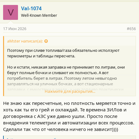
Val-1074
V
Well-Known Member
17 Июн 2026
#656
aMster написал(а):
Поэтому при сливе топлива/газа обязательно исползуют
термометры и таблицы пересчета.
Но и кстати, никакая заправка не принимает по литрам, они
берут полные бочки и сливают их полностью. А вот
потребитель берет в литрах. Поэтому летом невыгодно
заправляться на уличных бочках, а вот стационарные
заправки, с емкостями в земле - у них топливо практически
Нажмите для раскрытия...
круглый год одной температуры.
Не знаю как пересчетные, но плотность меряется точно и
хоть как ты его грей и охлаждай. Те времена ЗИЛов и
договорняка с АЗС уже давно ушли. Просто после
внедрения телеметрии и автоматизации всех процессов.
Сделали так что от человека ничего не зависит))))