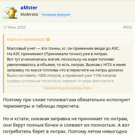
aMster
Moderator
Команда форума
17 Июн 2026
#654
Карлсон написал(а):
Массовый учет — это тонны, кг. он применим везде до АЗС.
На АЗС принимают (Принимали точно) уже в литрах.
Вот тут и начиналась магия, поскольку на жаре топливо
увеличивалось в объеме, то есть литрах. Выехав с НПЗ и имея
заправку по массе топлива что в пересчете на литры должно
было составить 1000 литров, а привозил уже 1100 литров.
(цифры условные поскольку зависят от ряда факторов в
первую очередь температуры и марки топлива).
Нажмите для раскрытия...
Точнее, немного по-другому. Заправляясь по холодку на НПЗ
под «горлышко», водила сначала едет сливать на лево, а
Поэтому при сливе топлива/газа обязательно исползуют
потом постояв на солнышке ехал на заправку. Ну понятно, что
термометры и таблицы пересчета.
в одно лицо такое не провернуть, вот и делился и с АЗС, и с тем,
кто отпускает с базы.
Но и кстати, никакая заправка не принимает по литрам,
Так было. Что сейчас не знаю.
они берут полные бочки и сливают их полностью. А вот
потребитель берет в литрах. Поэтому летом невыгодно