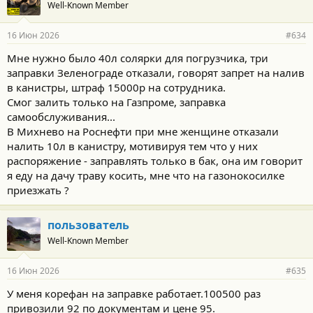
Well-Known Member
16 Июн 2026
#634
Мне нужно было 40л солярки для погрузчика, три
заправки Зеленограде отказали, говорят запрет на налив
в канистры, штраф 15000р на сотрудника.
Смог залить только на Газпроме, заправка
самообслуживания...
В Михнево на Роснефти при мне женщине отказали
налить 10л в канистру, мотивируя тем что у них
распоряжение - заправлять только в бак, она им говорит
я еду на дачу траву косить, мне что на газонокосилке
приезжать ?
пользователь
Well-Known Member
16 Июн 2026
#635
У меня корефан на заправке работает.100500 раз
привозили 92 по документам и цене 95.