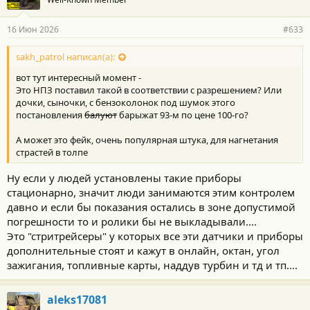
д
а
р
16 Июн 2026
#633
н
о
с
sakh_patrol написал(а):
т
вот тут интересный момент -
и
:
Это НПЗ поставил такой в соответствии с разрешением? Или
дочки, сыночки, с бензоколонок под шумок этого
постановления
балуют
барыжат 93-м по цене 100-го?
А может это фейк, очень популярная штука, для нагнетания
страстей в толпе
Ну если у людей установлены такие приборы
стационарно, значит люди занимаются этим контролем
давно и если бы показания остались в зоне допустимой
погрешности то и ролики бы не выкладывали....
Это "стритрейсеры" у которых все эти датчики и приборы
дополнительные стоят и кажут в онлайн, октан, угол
зажигания, топливные карты, наддув турбин и тд и тп....
aleks17081