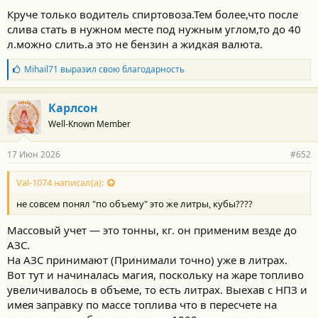
на бензовоз было труднее чем на мясокомбинат колбасу
Круче только водитель спиртовоза.Тем более,что после
возить.
слива стать в нужном месте под нужным углом,то до 40
л.можно слить.а это не бензин а жидкая валюта.
Б
Mihail71
выразил свою благодарность
л
а
г
Карлсон
о
Well-Known Member
д
а
р
17 Июн 2026
#652
н
о
с
Val-1074 написал(а):
т
не совсем понял "по объему" это же литры, кубы????
и
:
Массовый учет — это тонны, кг. он применим везде до
АЗС.
На АЗС принимают (Принимали точно) уже в литрах.
Вот тут и начиналась магия, поскольку на жаре топливо
увеличивалось в объеме, то есть литрах. Выехав с НПЗ и
имея заправку по массе топлива что в пересчете на