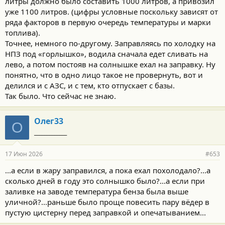
литры должно было составить 1000 литров, а привозил
уже 1100 литров. (цифры условные поскольку зависят от
ряда факторов в первую очередь температуры и марки
топлива).
Точнее, немного по-другому. Заправляясь по холодку на
НПЗ под «горлышко», водила сначала едет сливать на
лево, а потом постояв на солнышке ехал на заправку. Ну
понятно, что в одно лицо такое не провернуть, вот и
делился и с АЗС, и с тем, кто отпускает с базы.
Так было. Что сейчас не знаю.
Олег33
О
_____________
17 Июн 2026
#653
...а если в жару заправился, а пока ехал похолодало?...а
сколько дней в году это солнышко было?...а если при
заливке на заводе температура бенза была выше
уличной?...раньше было проще повесить пару вёдер в
пустую цистерну перед заправкой и опечатыванием...