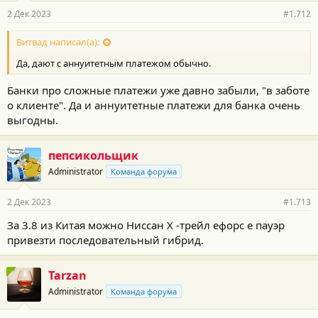
р
2 Дек 2023
#1.712
н
о
с
Витвад написал(а):
т
Да, дают с аннуитетным платежом обычно.
и
:
Банки про сложные платежи уже давно забыли, "в заботе
о клиенте". Да и аннуитетные платежи для банка очень
выгодны.
пепсикольщик
Administrator
Команда форума
2 Дек 2023
#1.713
За 3.8 из Китая можно Ниссан Х -трейл ефорс е пауэр
привезти последовательный гибрид.
Tarzan
Administrator
Команда форума