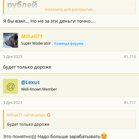
рублей
Нажмите для раскрытия...
В продаже по-прежнему чисто бензиновый вариант и
начальный гибрид
Я бы взял... Но не за эти деньги точно....
Дилеры привозят в Россию большой кроссовер Toyota Grand
Highlander 2024, и, несмотря на непростые условия на рынке,
цена пошла вниз. Если еще в сентябре машины предлагались
Mihail71
за 10,44 и 11 млн рублей, то сейчас автомобиль можно купить
Super Moderator
Команда форума
за 9,6 и 10,44 млн рублей.
3 Дек 2023
#1.716
Будет только дороже
@Lexus
@
Well-Known Member
3 Дек 2023
#1.717
Mihail71 написал(а):
Будет только дороже
Меньше просят за чисто бензиновую версию – она оснащена
Это понятно))) Надо больше зарабатывать