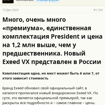
д
а
р
13 Дек 2023
#1.724
н
о
Много, очень много
с
т
«премиума», единственная
и
:
комплектация President и цена
на 1,2 млн выше, чем у
предшественника. Новый
Exeed VX представлен в России
Комплектация одна, но мест может быть 6 или 7, от
этого зависит стоимость
Бренд Exeed обновил свой официальный сайт, в
каталоге прописался новый внедорожник Exeed VX. По
сути, это является официальной премьерой, так как
раскрыты все подробности и – самое главное – цены.