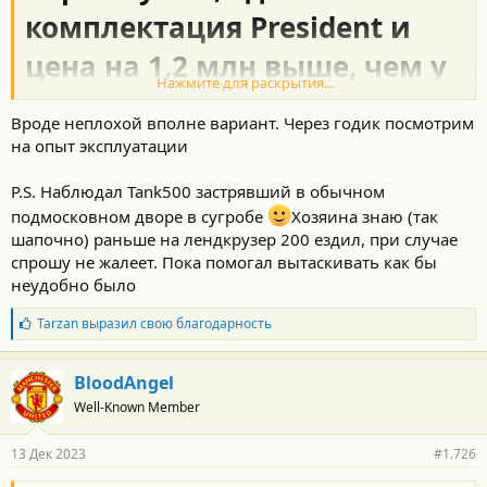
комплектация President и
цена на 1,2 млн выше, чем у
Нажмите для раскрытия...
предшественника. Новый
Вроде неплохой вполне вариант. Через годик посмотрим
Exeed VX представлен в
на опыт эксплуатации
России
P.S. Наблюдал Tank500 застрявший в обычном
подмосковном дворе в сугробе
Хозяина знаю (так
Комплектация одна, но мест может быть 6 или 7, от этого
шапочно) раньше на лендкрузер 200 ездил, при случае
зависит стоимость
спрошу не жалеет. Пока помогал вытаскивать как бы
неудобно было
Бренд Exeed обновил свой официальный сайт, в каталоге
прописался новый внедорожник Exeed VX. По сути, это является
Б
Tarzan
выразил свою благодарность
официальной премьерой, так как раскрыты все подробности и
л
– самое главное – цены.
а
г
BloodAngel
о
Well-Known Member
д
а
р
13 Дек 2023
#1.726
н
о