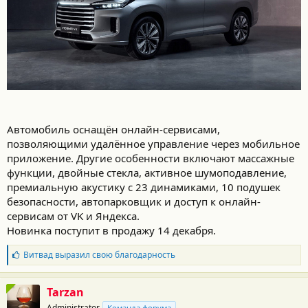
Автомобиль оснащён онлайн-сервисами,
позволяющими удалённое управление через мобильное
приложение. Другие особенности включают массажные
функции, двойные стекла, активное шумоподавление,
премиальную акустику с 23 динамиками, 10 подушек
безопасности, автопарковщик и доступ к онлайн-
сервисам от VK и Яндекса.
Новинка поступит в продажу 14 декабря.
Б
Витвад
выразил свою благодарность
л
а
г
Tarzan
о
Administrator
Команда форума