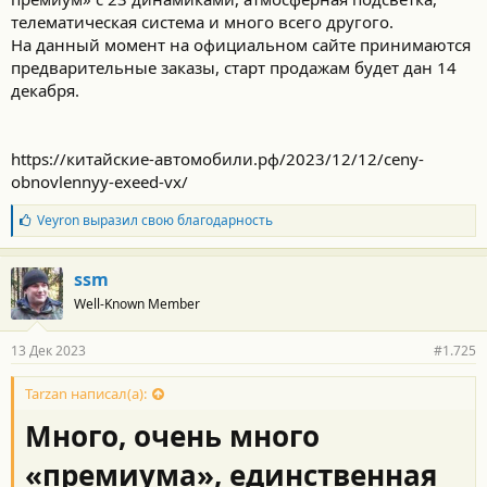
телематическая система и много всего другого.
На данный момент на официальном сайте принимаются
предварительные заказы, старт продажам будет дан 14
декабря.
https://китайские-автомобили.рф/2023/12/12/ceny-
obnovlennyy-exeed-vx/
Б
Veyron
выразил свою благодарность
л
а
г
ssm
о
Well-Known Member
д
а
р
13 Дек 2023
#1.725
н
о
с
Tarzan написал(а):
т
Много, очень много
и
:
«премиума», единственная