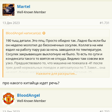
Martel
В оснащении есть все, что только может быть: 10 подушек
безопасности, система кругового обзора, система контроля
Well-Known Member
слепых зон, масса систем помощи водителю, три экрана на
передней панели (два с диагональю 12,3 дюйма, один с
13 Дек 2023
#1.731
диагональю 15,6 дюйма), «роскошный» салон, «аудиосистема
класса премиум» с 23 динамиками, атмосферная подсветка,
BloodAngel написал(а):
телематическая система и много всего другого.
На данный момент на официальном сайте принимаются
190 тыщ детали. Это ппц. Просто обидно так. Ладно бы если бы
предварительные заказы, старт продажам будет дан 14
он неделю молотил до бесконечных сосулек. Коллега на нем
декабря.
ездил на работу пару раз за ночь заводился по температуре.
Сосулек закрывающих выхлопную не было. То есть по сути и
конденсата такого то взятся не откуда. Видимо там совсем все
https://китайские-автомобили.рф/2023/12/12/ceny-obnovlennyy-
узко. Предшествовало то, что машина не поехала в -41 после
exeed-vx/
трех дней нормальных поездок и автозапуска по Т. Завел... она
не едет. Думал масло в мостах подмерзло. Сегодня -25...
Нажмите для раскрытия...
завелась с пол пинка и поехала спокойно... просто с
нарастающим в зависимости от оборотов гулом. Пошел в
про какого китайца идет речь?
интернет... а там есть общее несчастье причем даже из нашего
города.. и соседних. Приплыли, печаль. Щас видео
выкладывают многие и в ахуе...
BloodAngel
Well-Known Member
13 Дек 2023
#1.732