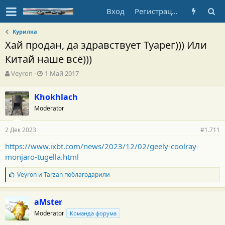
Вход
Регистрация
Курилка
Хай продан, да здравствует Туарег))) Или
Китай наше всё)))
А
Д
Veyron
1 Май 2017
в
а
т
т
Khokhlach
о
а
Moderator
р
н
т
а
е
ч
2 Дек 2023
#1.711
м
а
ы
л
https://www.ixbt.com/news/2023/12/02/geely-coolray-
а
monjaro-tugella.html
Б
Veyron
и
Tarzan
поблагодарили
л
а
г
aMster
о
Moderator
Команда форума
д
а