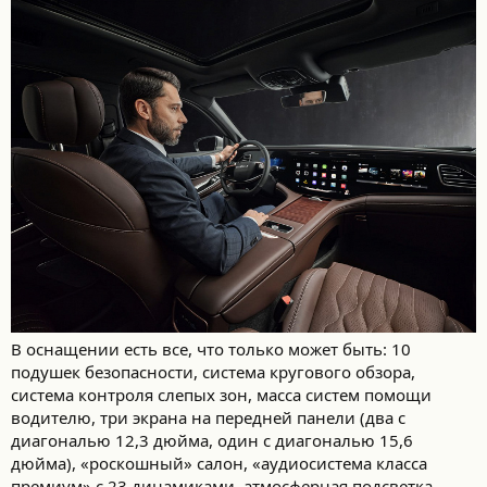
В оснащении есть все, что только может быть: 10
подушек безопасности, система кругового обзора,
система контроля слепых зон, масса систем помощи
водителю, три экрана на передней панели (два с
диагональю 12,3 дюйма, один с диагональю 15,6
дюйма), «роскошный» салон, «аудиосистема класса
премиум» с 23 динамиками, атмосферная подсветка,