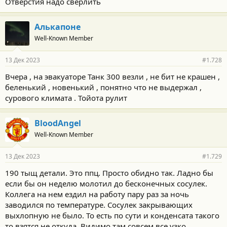
Отверстия надо сверлить
Алькапоне
Well-Known Member
13 Дек 2023
#1.728
Вчера , на эвакуаторе Танк 300 везли , не бит не крашен ,
беленький , новенький , понятно что не выдержал ,
сурового климата . Тойота рулит
2,0-литровый турбированный мотор выдает 249 л.с., сочетается
BloodAngel
он с 8-ступенчатой автоматической коробкой передач (у
дорестайлинговой машины – «робот»). Максимальная
Well-Known Member
скорость составляет 195 км/ч, а динамику никак нельзя назвать
выдающейся – 9,3 с до 100 км/ч. Привод, естественно, полный.
13 Дек 2023
#1.729
190 тыщ детали. Это ппц. Просто обидно так. Ладно бы
если бы он неделю молотил до бесконечных сосулек.
Коллега на нем ездил на работу пару раз за ночь
заводился по температуре. Сосулек закрывающих
выхлопную не было. То есть по сути и конденсата такого
то взятся не откуда. Видимо там совсем все узко.