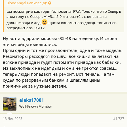
с
BloodAngel написал(а):
т
ща посмотрим как горят (вспоминая F7x). Только что-то Север в
и
:
этом году не Север... +1+3... -5-9 и снова +2... снег выпал а
дальше вода и лед
щас за окном снова дождь топит снег...
впереди снова -9 и +2
Ну вот и вдарили морозы -35-48 на недельку. И снова
эти китайцы вывалились.
Прям один и тот же производитель, одна и таже модель.
Резонаторы расходяся по шву.. все кишки вылетают на
всякие привода и гудят потом эти привода как бабайки.
Из выхлопных не идет дым и они не греются совсем...
У нового Exeed VX (машина так и называется, так как в каталоге
теперь люди попадают на ремонт. Вот печаль... а там
на данный момент представлен и дорестайлинговый вариант)
судья по разорваным банкам и шпаклям цены
только одна комплектация – топовая, называется President. Но
мест может быть 6 или 7, и от этого зависит цена: 6,5 или 6,7
приличные за нужные детали.
млн рублей соответственно.
Габариты внедорожника – 4970 × 1940 × 1792 мм при длине
aleks17081
колесной базы 2900 мм. Полная масса – 2445 кг, объем
топливного бака – 65 л, клиренс – 200 мм. Кузов – несущий:
Well-Known Member
внедорожник построен на платформе M3X 2.0, как у Exeed RX и
Chery Tiggo 9.
13 Дек 2023
#1.727