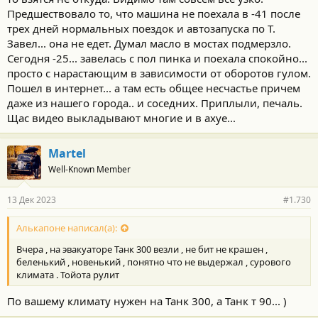
Предшествовало то, что машина не поехала в -41 после
трех дней нормальных поездок и автозапуска по Т.
Завел... она не едет. Думал масло в мостах подмерзло.
Сегодня -25... завелась с пол пинка и поехала спокойно...
От упоминаний слова «премиум» (и его производных) в
просто с нарастающим в зависимости от оборотов гулом.
описании нового Exeed VX может пойти кругом голова. Зато
Пошел в интернет... а там есть общее несчастье причем
сразу понятно, почему цена подросла на 1,2 млн рублей
даже из нашего города.. и соседних. Приплыли, печаль.
относительно дорестайлинговой версии.
Щас видео выкладывают многие и в ахуе...
Martel
Well-Known Member
13 Дек 2023
#1.730
Алькапоне написал(а):
Вчера , на эвакуаторе Танк 300 везли , не бит не крашен ,
беленький , новенький , понятно что не выдержал , сурового
климата . Тойота рулит
По вашему климату нужен на Танк 300, а Танк т 90... )