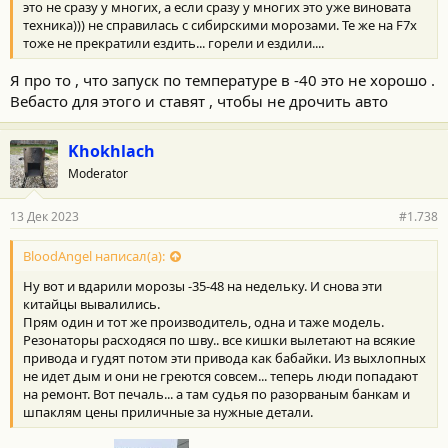
это не сразу у многих, а если сразу у многих это уже виновата
техника))) не справилась с сибирскими морозами. Те же на F7x
тоже не прекратили ездить... горели и ездили....
Я про то , что запуск по температуре в -40 это не хорошо .
Вебасто для этого и ставят , чтобы не дрочить авто
Khokhlach
Moderator
13 Дек 2023
#1.738
BloodAngel написал(а):
Ну вот и вдарили морозы -35-48 на недельку. И снова эти
китайцы вывалились.
Прям один и тот же производитель, одна и таже модель.
Резонаторы расходяся по шву.. все кишки вылетают на всякие
привода и гудят потом эти привода как бабайки. Из выхлопных
не идет дым и они не греются совсем... теперь люди попадают
на ремонт. Вот печаль... а там судья по разорваным банкам и
шпаклям цены приличные за нужные детали.