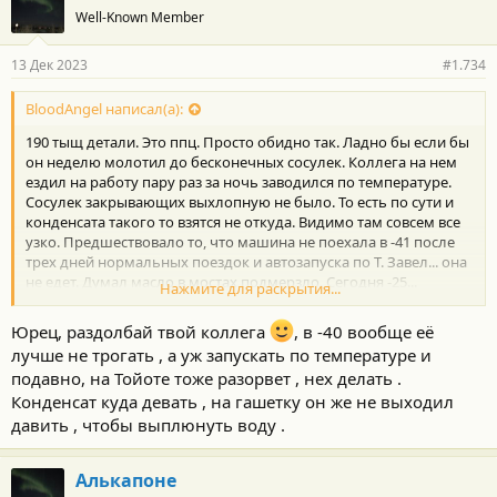
Well-Known Member
13 Дек 2023
#1.734
BloodAngel написал(а):
190 тыщ детали. Это ппц. Просто обидно так. Ладно бы если бы
он неделю молотил до бесконечных сосулек. Коллега на нем
ездил на работу пару раз за ночь заводился по температуре.
Сосулек закрывающих выхлопную не было. То есть по сути и
конденсата такого то взятся не откуда. Видимо там совсем все
узко. Предшествовало то, что машина не поехала в -41 после
трех дней нормальных поездок и автозапуска по Т. Завел... она
не едет. Думал масло в мостах подмерзло. Сегодня -25...
Нажмите для раскрытия...
завелась с пол пинка и поехала спокойно... просто с
нарастающим в зависимости от оборотов гулом. Пошел в
Юрец, раздолбай твой коллега
, в -40 вообще её
интернет... а там есть общее несчастье причем даже из нашего
лучше не трогать , а уж запускать по температуре и
города.. и соседних. Приплыли, печаль. Щас видео
подавно, на Тойоте тоже разорвет , нех делать .
выкладывают многие и в ахуе...
Конденсат куда девать , на гашетку он же не выходил
давить , чтобы выплюнуть воду .
Алькапоне