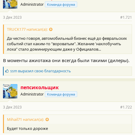
о
Administrator
Команда форума
д
а
р
3 Дек 2023
#1.721
н
о
с
TRUCK177 написал(а):
т
Да честно говоря, автомобильный бизнес ещё до февральских
и
:
событий стал каким-то "вороватым". Желание 'нахлобучить
лоха" стало доминирующим даже у Официалов...
В моменты ажиотажа они всегда были такими (дилеры).
Б
ssm
выразил свою благодарность
л
а
г
пепсикольщик
о
Administrator
Команда форума
д
а
р
3 Дек 2023
#1.722
н
о
с
Mihail71 написал(а):
т
Будет только дороже
и
: