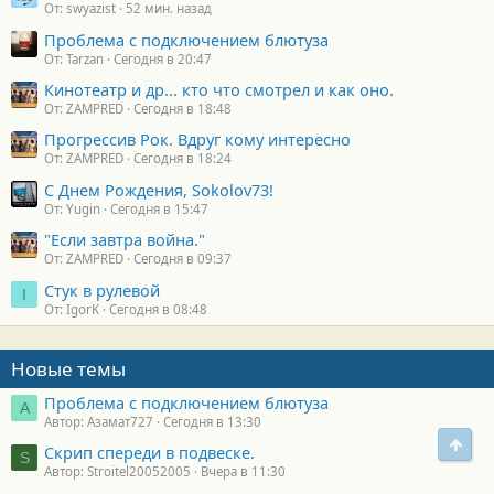
От: swyazist
52 мин. назад
Проблема с подключением блютуза
От: Tarzan
Сегодня в 20:47
Кинотеатр и др... кто что смотрел и как оно.
От: ZAMPRED
Сегодня в 18:48
Прогрессив Рок. Вдруг кому интересно
От: ZAMPRED
Сегодня в 18:24
С Днем Рождения, Sokolov73!
От: Yugin
Сегодня в 15:47
"Если завтра война."
От: ZAMPRED
Сегодня в 09:37
Стук в рулевой
I
От: IgorK
Сегодня в 08:48
Новые темы
Проблема с подключением блютуза
А
Автор: Азамат727
Сегодня в 13:30
Свер
Скрип спереди в подвеске.
S
Автор: Stroitel20052005
Вчера в 11:30