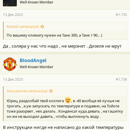
Well-Known Member
13 Дек 2023
#1.735
Martel написал(а):
По вашему климату нужен на Танк 300, а Танк т 90... )
Да , соляра у нас что надо , не мерзнет . Дизеля не мрут
BloodAngel
Well-Known Member
13 Дек 2023
#1.736
Алькапоне написал(а):
Юрец, раздолбай твой коллега
, в -40 вообще её лучше не
трогать , а уж запускать по температуре и подавно, на Тойоте
тоже разорвет , нех делать . Конденсат куда девать , на гашетку
он же не выходил давить , чтобы выплюнуть воду .
В инструкции нигде не написано до какой температуры