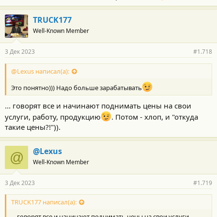
2,4 литровым бензиновым турбомотором мощностью 266 л.с. А
за 10,44 млн рублей предлагается гибрид на базе 2,5-литрового
TRUCK177
мотора, в данном случае мощность даже чуть меньше – 247
л.с. Соответственно, снижение стоимости бензиновой версии
Well-Known Member
составило 840 тыс. рублей, гибридной – 560 тыс. рублей.
3 Дек 2023
#1.718
@Lexus написал(а):
Это понятно))) Надо больше зарабатывать
... говорят все и начинают поднимать цены на свои
услуги, работу, продукцию
. Потом - хлоп, и "откуда
такие цены?!")).
@Lexus
@
В объявлениях указано, что автомобили привезены из Канады,
Well-Known Member
уплачены все налоги и сборы.
3 Дек 2023
#1.719
TRUCK177 написал(а):
... говорят все и начинают поднимать цены на свои услуги,