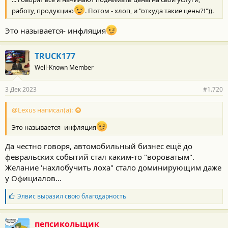
работу, продукцию
. Потом - хлоп, и "откуда такие цены?!")).
Это называется- инфляция
TRUCK177
Well-Known Member
Обе машины в топовой версии Limited, поэтому в оснащении
есть абсолютно все, что доступно для этой модели: кожаный
3 Дек 2023
#1.720
салон (в Grand Highlander он семиместный), подогрев и
вентиляция передних кресел, подогрев задних сидений,
трехзонный климат-контроль, панорамная крыша, адаптивный
@Lexus написал(а):
круиз-контроль, электропривод двери багажника, комплекс
Это называется- инфляция
систем активной безопасности Toyota Safety Sense 3.0.
Да честно говоря, автомобильный бизнес ещё до
https://avtonovostidnya.ru/avtorynok/342831-toyota
февральских событий стал каким-то "вороватым".
Желание 'нахлобучить лоха" стало доминирующим даже
у Официалов...
Б
Элвис
выразил свою благодарность
л
а
г
пепсикольщик