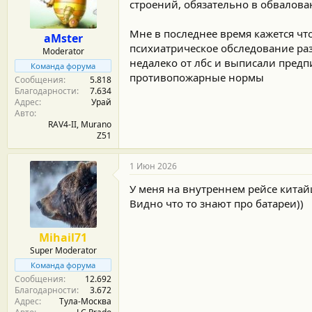
м
а
строений, обязательно в обвалован
ы
л
а
Мне в последнее время кажется чт
aMster
психиатрическое обследование раз 
Moderator
недалеко от лбс и выписали предп
Команда форума
противопожарные нормы
Сообщения
5.818
Благодарности
7.634
Адрес
Урай
Авто
RAV4-II, Murano
Z51
1 Июн 2026
У меня на внутреннем рейсе китай
Видно что то знают про батареи))
Mihail71
Super Moderator
Команда форума
Сообщения
12.692
Благодарности
3.672
Адрес
Тула-Москва