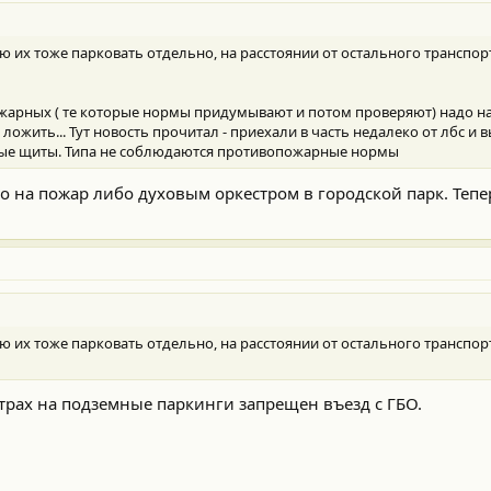
 их тоже парковать отдельно, на расстоянии от остального транспорт
ожарных ( те которые нормы придумывают и потом проверяют) надо н
 ложить... Тут новость прочитал - приехали в часть недалеко от лбс и
ные щиты. Типа не соблюдаются противопожарные нормы
 на пожар либо духовым оркестром в городской парк. Тепе
 их тоже парковать отдельно, на расстоянии от остального транспорт
ентрах на подземные паркинги запрещен въезд с ГБО.