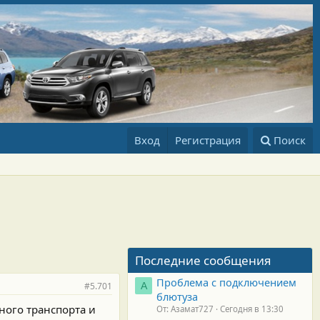
Вход
Регистрация
Поиск
Последние сообщения
Проблема с подключением
#5.701
А
блютуза
ного транспорта и
От: Азамат727
Сегодня в 13:30