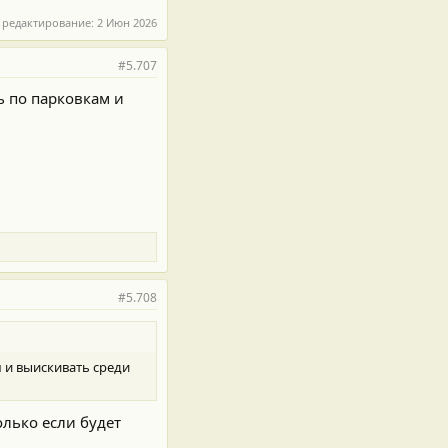
 редактирование:
2 Июн 2026
#5.707
ь по парковкам и
#5.708
м и выискивать среди
лько если будет