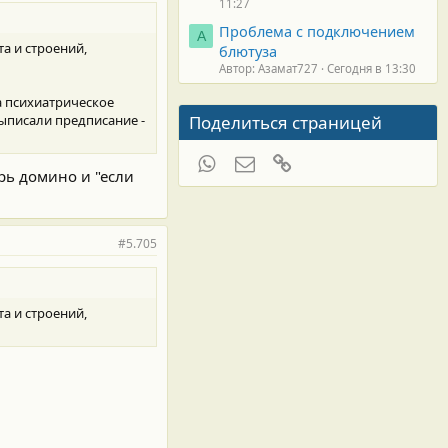
11:27
Проблема с подключением
А
а и строений,
блютуза
Автор: Азамат727
Сегодня в 13:30
а психиатрическое
Поделиться страницей
 выписали предписание -
WhatsApp
Электронная почта
Ссылка
рь домино и "если
#5.705
а и строений,