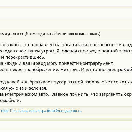
цами долго ещё вам ездить на бензиновых ванючках..)
го закона, он направлен на организацию безопасности люд
 одев свои тапки утром. Я, одевая свои же, о полной элект
, и перекрестившись.
 на каждый ваш довод могу привести контраргумент.
 есть некое пренебрежение. Не стоит. И уж точно электромоб
ед какой «выбрасывает мусор за свой забор». Уже все хоть 
кая уж она и зеленая.
 на электрическом авто. Главное помнить, что загрязнять 
втомобили.
 ещё 1 пользователь выразили благодарность