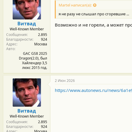
д
Martel написал(а):
а
р
я не разу не слышал про сгоревшие ...
н
о
Витвад
Возможно и не горели, а может про
с
Well-Known Member
т
Сообщения
2.895
и
Благодарности
924
:
Адрес
Москва
Авто
GAC GS8 2025
Dragon(2.0), был
Хайлендер 3,5
люкс 2015 год.
2 Июн 2026
https://www.autonews.ru/news/6a
Витвад
Well-Known Member
Сообщения
2.895
Благодарности
924
Адрес
Москва