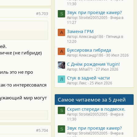
11:30
Звук при проезде камер?
#5.703
S
Автор: Stroitel20052005
Вчера в
11:27
Замена ГРМ
А
Автор: Александр186
Пятница в
12:20
ей.
Буксировка гибрида
А
ричке (не гибриде)
Автор: Александр186
30 Июл 2026
С Днём рождения Yugin!
Автор: Mihail71
27 Июл 2026
иль это не про
Стук в задней части
Л
Автор: Лекс
25 Июл 2026
как-то интересовался
окружающий мир могут
Самое читаемое за 5 дней
Скрип спереди в подвеске.
S
Автор: Stroitel20052005
Вчера в
11:30
Звук при проезде камер?
S
#5.704
Автор: Stroitel20052005
Вчера в