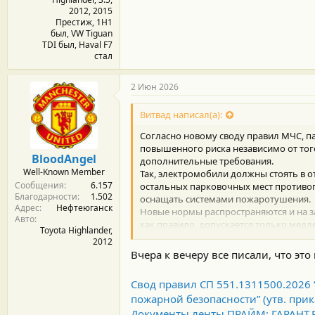
2012, 2015
Престиж, 1Н1
был, VW Tiguan
TDI был, Haval F7
стал
2 Июн 2026
Витвад написал(а):
Согласно новому своду правил МЧС, п
повышенного риска независимо от того
BloodAngel
дополнительные требования.
Well-Known Member
Так, электромобили должны стоять в о
Сообщения
6.157
остальных парковочных мест противо
Благодарности
1.502
оснащать системами пожаротушения.
Адрес
Нефтеюганск
Новые нормы распространяются и на за
Авто
как правило, допускается только медл
Toyota Highlander,
разделение зон для автомобилей с дви
2012
В первую очередь нововведения распро
Вчера к вечеру все писали, что это
документа в силу. Для действующих п
реконструкции, технического перевоо
Свод правил СП 551.1311500.2026
За нарушение новых правил предусмо
пожарной безопасности” (утв. прик
рублей, для должностных лиц — 100 т
юридических лиц — два миллиона рубл
Документы ленты ПРАЙМ: ГАРАНТ.