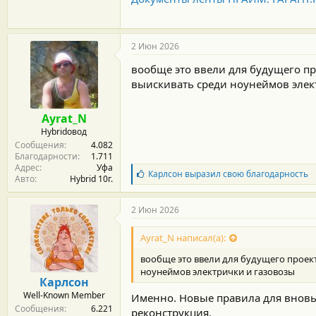
компании или предпринимателя.
2 Июн 2026
вообще это ввели для будущего пр
выискивать среди ноунеймов элек
Ayrat_N
Hybridовод
Сообщения
4.082
Благодарности
1.711
Адрес
Уфа
Б
Карлсон
выразил свою благодарность
Авто
Hybrid 10г.
л
а
г
2 Июн 2026
о
д
Ayrat_N написал(а):
а
р
вообще это ввели для будущего проект
н
ноунеймов электрички и газовозы
о
Карлсон
с
Well-Known Member
Именно. Новые правила для вновь 
т
Сообщения
6.221
и
реконструкция.