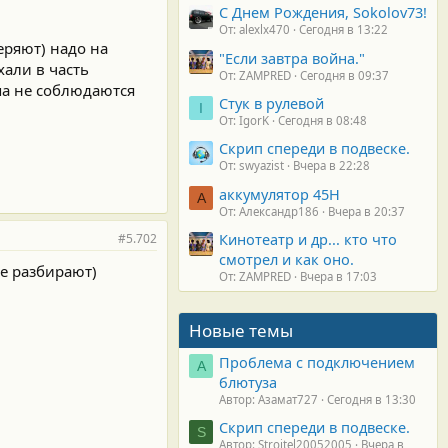
С Днем Рождения, Sokolov73!
От: alexlx470
Сегодня в 13:22
еряют) надо на
"Если завтра война."
хали в часть
От: ZAMPRED
Сегодня в 09:37
па не соблюдаются
Стук в рулевой
I
От: IgorK
Сегодня в 08:48
Скрип спереди в подвеске.
От: swyazist
Вчера в 22:28
аккумулятор 45H
А
От: Александр186
Вчера в 20:37
Кинотеатр и др... кто что
#5.702
смотрел и как оно.
е разбирают)
От: ZAMPRED
Вчера в 17:03
Новые темы
Проблема с подключением
А
блютуза
Автор: Азамат727
Сегодня в 13:30
Скрип спереди в подвеске.
S
Автор: Stroitel20052005
Вчера в