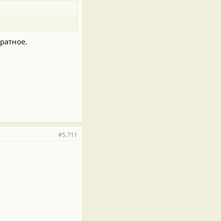
ратное.
#5.711