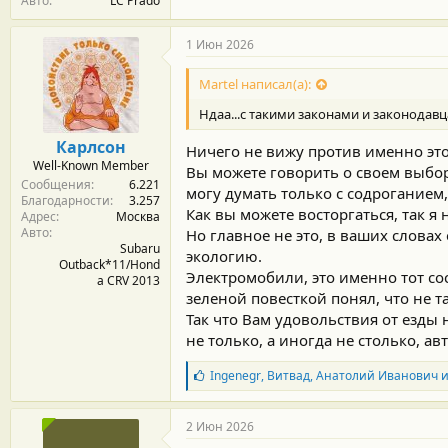
Авто
LC Prado
1 Июн 2026
Martel написал(а):
Ндаа...с такими законами и законодав
Карлсон
Ничего не вижу против именно это
Well-Known Member
Вы можете говорить о своем выборе
Сообщения
6.221
могу думать только с содроганием
Благодарности
3.257
Как вы можете восторгаться, так я
Адрес
Москва
Авто
Но главное не это, в ваших словах
Subaru
экологию.
Outback*11/Hond
Электромобили, это именно тот сос
a CRV 2013
зеленой повесткой понял, что не та
Так что Вам удовольствия от езды
не только, а иногда не столько, а
Б
Ingenegr
,
Витвад
,
Анатолий Иванович
и
л
а
г
2 Июн 2026
о