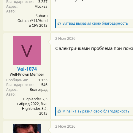
Благодарности
3.257
:
Адрес
Москва
Авто
Subaru
Outback*11/Hond
Б
Витвад
выразил свою благодарность
a CRV 2013
л
а
г
2 Июн 2026
о
V
д
С электричками проблема при пожа
а
р
н
о
Val-1074
с
Well-Known Member
т
Сообщения
1.155
и
Благодарности
546
:
Адрес
Волгоград
Авто
Highlender, 2,5
гибрид 2022, был
Highlender, 3.5,
Б
Mihail71
выразил свою благодарность
2013
л
а
г
2 Июн 2026
о