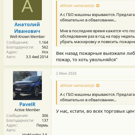
А
д
aMster написал(а):
а
р
А с ГБО машины взрываются. Предлагаю
н
обязательно в обваловании...
о
Анатолий
с
Иванович
Мне в последнее время кажется что п
т
и
обследование раз в год на пару недель
Well-Known Member
:
убрать маскировку и повесить пожар
Сообщения
1.164
Благодарности
562
Адрес
Нск
Век назад пожарные выезжали либо
Авто
3.5 4wd 2014
пожар, то хоть увольняйся"
2 Июн 2026
aMster написал(а):
А с ГБО машины взрываются. Предлагаю
обязательно в обваловании...
PavelR
Active Member
У нас, кстати, во всех торговых ц
Сообщения
306
Благодарности
137
Адрес
Пермь
Авто
Highlander, 3.5,