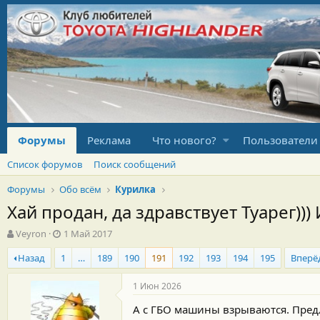
Форумы
Реклама
Что нового?
Пользователи
Список форумов
Поиск сообщений
Форумы
Обо всём
Курилка
Хай продан, да здравствует Туарег)))
А
Д
Veyron
1 Май 2017
в
а
Назад
1
…
189
190
191
192
193
194
195
Вперё
т
т
о
а
р
н
1 Июн 2026
т
а
А с ГБО машины взрываются. Предл
е
ч