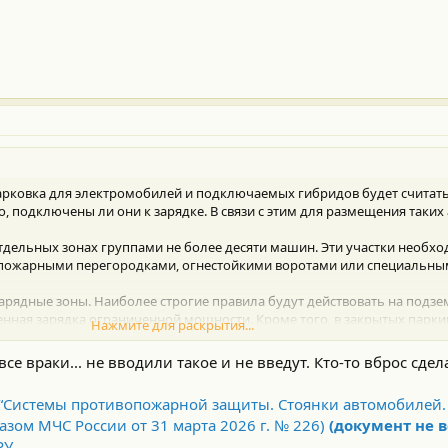
арковка для электромобилей и подключаемых гибридов будет считать
, подключены ли они к зарядке. В связи с этим для размещения таких
тдельных зонах группами не более десяти машин. Эти участки необхо
пожарными перегородками, огнестойкими воротами или специальным
рядные зоны. Наиболее строгие правила будут действовать на подзем
енная зарядка ограниченной мощности. Кроме того, в закрытых парки
Нажмите для раскрытия...
гателями внутреннего сгорания и электротранспорта.
страняются на объекты, которые будут проектироваться и строиться
 все враки... не вводили такое и не введут. Кто-то вброс сде
арковок требования станут обязательными только при проведении ка
ружения или изменении назначения объекта.
 “Системы противопожарной защиты. Стоянки автомобилей.
трены штрафы. Для физлиц максимальный размер взыскания может до
азом МЧС России от 31 марта 2026 г. № 226)
(документ не в
ысяч рублей, для индивидуальных предпринимателей — 110 тысяч рубл
ей. Отмечается, что в отдельных случаях суд также может приостано
РУ