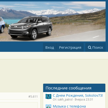
Вход
Регистрация
Поиск
Последние сообщения
С Днем Рождения, Sokolov73!
#5.611
От: sakh_patrol
Вчера в 23:31
Музыка с телефона