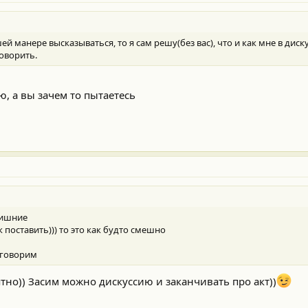
ей манере высказываться, то я сам решу(без вас), что и как мне в диск
оворить.
, а вы зачем то пытаетесь
лишние
поставить))) то это как будто смешно
оговорим
ятно)) Засим можно дискуссию и заканчивать про акт))