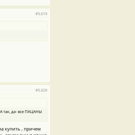
#5.619
#5.620
 А так, да- все ПАЦАНЫ
ла купить , причем
 , зачем они в конце