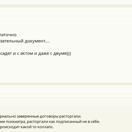
таточно
зательный документ....
асадят и с актом и даже с двумя)))
ариально заверенные договоры расторгали.
ии психиатра, расторгали как подписанный не в себе.
происходит какой то коллапс.