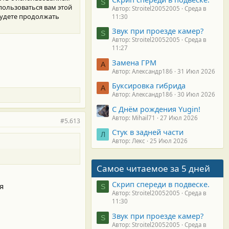
S
 пользоваться вам этой
Автор: Stroitel20052005
Среда в
будете продолжать
11:30
Звук при проезде камер?
S
Автор: Stroitel20052005
Среда в
11:27
Замена ГРМ
А
Автор: Александр186
31 Июл 2026
Буксировка гибрида
А
Автор: Александр186
30 Июл 2026
С Днём рождения Yugin!
Автор: Mihail71
27 Июл 2026
#5.613
Стук в задней части
Л
Автор: Лекс
25 Июл 2026
Самое читаемое за 5 дней
Скрип спереди в подвеске.
я
S
Автор: Stroitel20052005
Среда в
11:30
Звук при проезде камер?
S
Автор: Stroitel20052005
Среда в