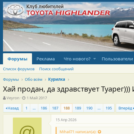
Форумы
Реклама
Что нового?
Пользователи
Список форумов
Поиск сообщений
Форумы
Обо всём
Курилка
Хай продан, да здравствует Туарег)))
А
Д
Veyron
1 Май 2017
в
а
Назад
1
…
186
187
188
189
190
…
195
Вперёд
т
т
о
а
р
н
15 Апр 2026
т
а
@
е
ч
Mihail71 написал(а):