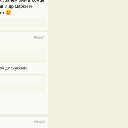
в и др марки и
вто
.
#5.621
ей дискуссии.
#5.622