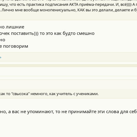
ишу, что есть практика подписания АКТА приёма-передачи. И, всё)))) А
. Лично мне вообще монопенисуально, КАК вы это делали, делаете и 
вно лишние
чек поставить))) то это как будто смешно
сно
ще поговорим
ь
как то "свысока" немного, как учитель с учениками.
но, а вас не упоминают, то не принимайте эти слова для себ