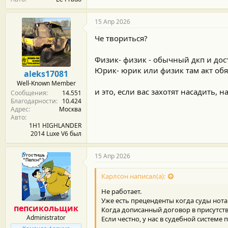
15 Апр 2026
Че твориться?
Физик- физик - обычный дкп и дос
Юрик- юрик или физик там акт обя
aleks17081
Well-Known Member
и это, если вас захотят насадить, н
Сообщения
14.551
Благодарности
10.424
Адрес
Москва
Авто
1H1 HIGHLANDER
2014 Luxe V6 был
15 Апр 2026
Карлсон написал(а):
Не работает.
Уже есть преценденты когда суды нот
пепсикольщик
Когда дописанный договор в присутств
Administrator
Если честно, у нас в судебной системе 