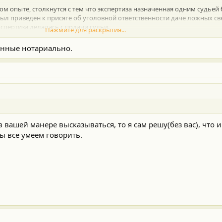
ном опыте, столкнутся с тем что экспертиза назначенная одним судье
был приведен к присяге об уголовной ответственности даче ложных св
кспертиза делалась с подачи судьи.
Нажмите для раскрытия...
 долиной, так же от некоторых юристов слышал этот тезис что без пр
енные нотариально.
в голове полный коллапс. Получается что свидетельские показания ил
 под протокол не стоят носителя ка каком они зафиксированы.
 вашей манере высказываться, то я сам решу(без вас), что и
ы все умеем говорить.