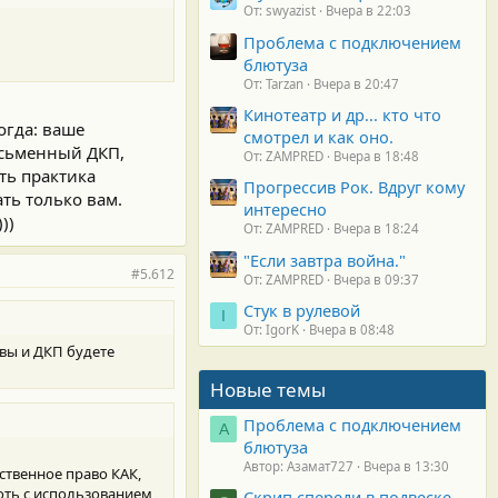
От: swyazist
Вчера в 22:03
Проблема с подключением
блютуза
От: Tarzan
Вчера в 20:47
Кинотеатр и др... кто что
огда: ваше
смотрел и как оно.
исьменный ДКП,
От: ZAMPRED
Вчера в 18:48
сть практика
Прогрессив Рок. Вдруг кому
ать только вам.
интересно
))
От: ZAMPRED
Вчера в 18:24
"Если завтра война."
#5.612
От: ZAMPRED
Вчера в 09:37
Стук в рулевой
I
От: IgorK
Вчера в 08:48
о вы и ДКП будете
Новые темы
Проблема с подключением
А
блютуза
Автор: Азамат727
Вчера в 13:30
бственное право КАК,
оть с использованием
Скрип спереди в подвеске.