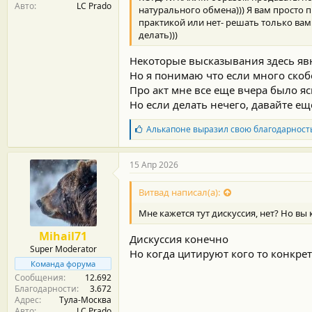
Авто
LC Prado
натурального обмена))) Я вам просто п
практикой или нет- решать только вам
делать)))
Некоторые высказывания здесь я
Но я понимаю что если много скобо
Про акт мне все еще вчера было я
Но если делать нечего, давайте е
Б
Алькапоне
выразил свою благодарност
л
а
г
15 Апр 2026
о
д
Витвад написал(а):
а
р
Мне кажется тут дискуссия, нет? Но вы 
н
о
Mihail71
Дискуссия конечно
с
Super Moderator
т
Но когда цитируют кого то конкрет
и
Команда форума
:
Сообщения
12.692
Благодарности
3.672
Адрес
Тула-Москва
Авто
LC Prado