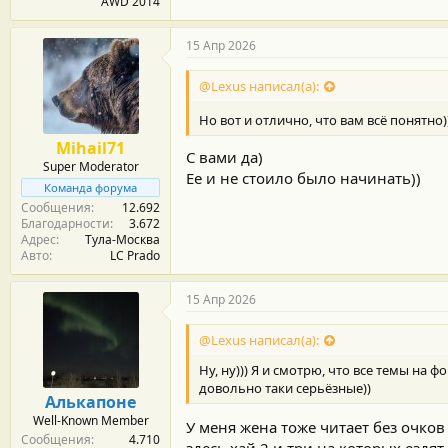
AWD 2014
15 Апр 2026
@Lexus написал(а):
Но вот и отлично, что вам всё понятно
Mihail71
С вами да)
Super Moderator
Ее и не стоило было начинать))
Команда форума
Сообщения
12.692
Благодарности
3.672
Адрес
Тула-Москва
Авто
LC Prado
15 Апр 2026
@Lexus написал(а):
Ну, ну))) Я и смотрю, что все темы на 
довольно таки серьёзные))
Алькапоне
Well-Known Member
У меня жена тоже читает без очков
Сообщения
4.710
здесь хай 2 и три на которых ездя