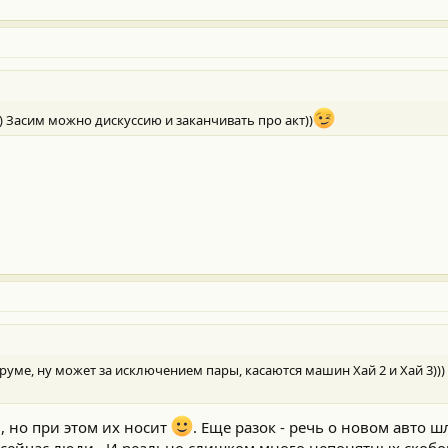
)) Засим можно дискуссию и заканчивать про акт))
форуме, ну может за исключением пары, касаются машин Хай 2 и Хай 3)))
 , но при этом их носит
. Еще разок - речь о новом авто ш
т сейчас люди . И реально слишком много непонятных скобок