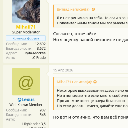
Витвад написал(а):
Я и не принимаю на себя. Но если в ваш
Повелительным тоном мы все умеем г
Mihail71
Super Moderator
Согласен, отвечайте
Команда форума
Но я оценку вашей писанине не даю
Сообщения
12.692
Благодарности
3.672
Адрес
Тула-Москва
Авто
LC Prado
15 Апр 2026
@
Mihail71 написал(а):
Некоторые высказывания здесь явно 
Но я понимаю что если много скобочек 
@Lexus
Про акт мне все еще вчера было ясно
Well-Known Member
Но если делать нечего, давайте еще п
Сообщения
907
Благодарности
548
Но вот и отлично, что вам всё пон
Авто
Highlander 3,5