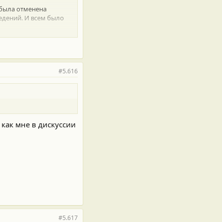
й была отменена
едений. И всем было
исяги могут эксперта/
и экспертное
#5.616
 как мне в дискуссии
#5.617