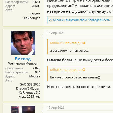
Благодарности
3.661
предложения? А пацаны в основно
Адрес
ЯНАО
Авто
наверное не слушают спутницу , о
Тойота
Хайлендер
Б
Mihail71
выразил свою благодарность
л
а
г
15 Апр 2026
о
д
Mihail71 написал(а):
а
р
а вы зачем то пытаетесь
н
о
Витвад
Смысла больше не вижу вести бесед
с
Well-Known Member
т
Сообщения
2.895
и
Mihail71 написал(а):
Благодарности
924
:
Адрес
Москва
Ее и не стоило было начинать))
Авто
GAC GS8 2025
И вот вы опять за кого то решили.
Dragon(2.0), был
Хайлендер 3,5
люкс 2015 год.
15 Апр 2026