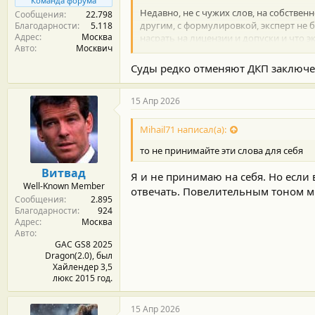
Команда форума
Недавно, не с чужих слов, на собствен
Сообщения
22.798
другим, с формулировкой, эксперт не 
Благодарности
5.118
Адрес
Москва
насрать на лицензии и допуски и что э
Авто
Москвич
И уже в рамках обсуждения ситуации по
свидетеля послать.
Суды редко отменяют ДКП заключ
По факту для меня как для обывателя 
заключение данное не в зале суда или
15 Апр 2026
Mihail71 написал(а):
то не принимайте эти слова для себя
Витвад
Я и не принимаю на себя. Но если в
Well-Known Member
отвечать. Повелительным тоном м
Сообщения
2.895
Благодарности
924
Адрес
Москва
Авто
GAC GS8 2025
Dragon(2.0), был
Хайлендер 3,5
люкс 2015 год.
15 Апр 2026