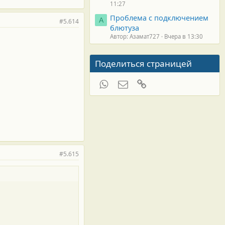
11:27
Проблема с подключением
А
#5.614
блютуза
Автор: Азамат727
Вчера в 13:30
Поделиться страницей
WhatsApp
Электронная почта
Ссылка
#5.615