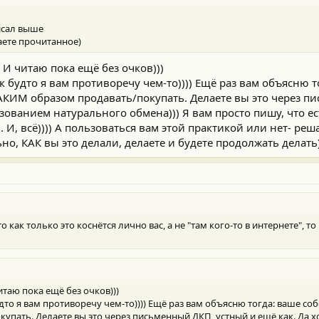
исал выше
аете прочитанное)
И читаю пока ещё без очков)))
к будто я вам противоречу чем-то)))) Ещё раз вам объясню т
АКИМ образом продавать/покупать. Делаете вы это через п
ьзованием натурального обмена))) Я вам просто пишу, что е
И, всё)))) А пользоваться вам этой практикой или нет- реш
, КАК вы это делали, делаете и будете продолжать делать)
о как только это коснётся лично вас, а не "там кого-то в интернете", т
таю пока ещё без очков)))
дто я вам противоречу чем-то)))) Ещё раз вам объясню тогда: ваше со
пать. Делаете вы это через письменный ДКП, устный и ещё как. Да х