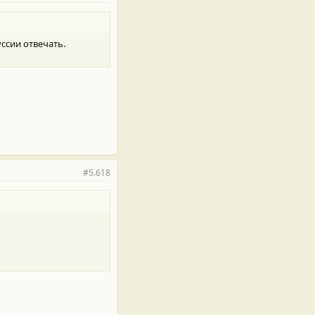
уссии отвечать.
#5.618