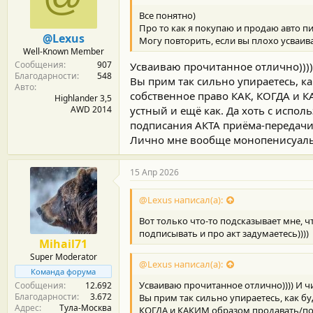
м
а
ы
л
Все понятно)
а
Про то как я покупаю и продаю авто п
@Lexus
Могу повторить, если вы плохо усваив
Well-Known Member
Сообщения
907
Усваиваю прочитанное отлично)))) 
Благодарности
548
Вы прим так сильно упираетесь, ка
Авто
собственное право КАК, КОГДА и К
Highlander 3,5
AWD 2014
устный и ещё как. Да хоть с испол
подписания АКТА приёма-передачи. 
Лично мне вообще монопенисуально
15 Апр 2026
@Lexus написал(а):
Вот только что-то подсказывает мне, чт
подписывать и про акт задумаетесь))))
Mihail71
Super Moderator
@Lexus написал(а):
Команда форума
Усваиваю прочитанное отлично)))) И чи
Сообщения
12.692
Благодарности
3.672
Вы прим так сильно упираетесь, как бу
Адрес
Тула-Москва
КОГДА и КАКИМ образом продавать/поку