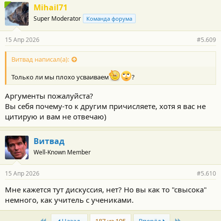
Mihail71
Super Moderator
Команда форума
15 Апр 2026
#5.609
Витвад написал(а):
Только ли мы плохо усваиваем
?
Аргументы пожалуйста?
Вы себя почему-то к другим причисляете, хотя я вас не
цитирую и вам не отвечаю)
Витвад
Well-Known Member
15 Апр 2026
#5.610
Мне кажется тут дискуссия, нет? Но вы как то "свысока"
немного, как учитель с учениками.
First
Last
Назад
187 из 195
Вперёд