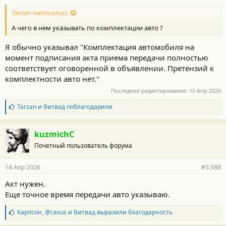
Tarzan написал(а):
А чего в нем указывать по комплектации авто ?
Я обычно указывал "Комплектация автомобиля на
момент подписания акта приема передачи полностью
соответствует оговоренной в объявлении. Претензий к
комплектности авто нет."
Последнее редактирование:
15 Апр 2026
Б
Tarzan
и
Витвад
поблагодарили
л
а
г
kuzmichC
о
Почетный пользователь форума
д
а
р
14 Апр 2026
#5.588
н
о
Акт нужен.
с
Еще точное время передачи авто указываю.
т
и
:
Б
Карлсон
,
@Lexus
и
Витвад
выразили благодарность
л