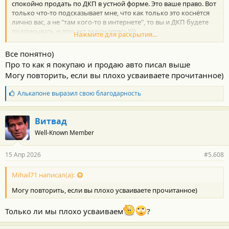
спокойно продать по ДКП в устной форме. Это ваше право. Вот
только что-то подсказывает мне, что как только это коснётся
лично вас, а не "там кого-то в интернете", то вы и ДКП будете
подписывать и про акт задумаетесь))))
Нажмите для раскрытия...
P.S.S. Никакого регламента для акта нет, безусловно. Но никто и
не говорил, что он обязателен
Для ГАИ он не нужен. Это
Все понятно)
чистая подстраховка для продающего или покупающего. Хотя
Про то как я покупаю и продаю авто писал выше
многие его подписывают, но просто не обращают внимания))
Могу повторить, если вы плохо усваиваете прочитанное)
Б
Алькапоне
выразил свою благодарность
л
а
г
Витвад
о
Well-Known Member
д
а
р
15 Апр 2026
#5.608
н
о
с
Mihail71 написал(а):
т
Могу повторить, если вы плохо усваиваете прочитанное)
и
:
Только ли мы плохо усваиваем
?