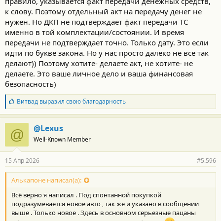
правило, указывается факт передачи денежных средств,
к слову. Поэтому отдельный акт на передачу денег не
нужен. Но ДКП не подтверждает факт передачи ТС
именно в той комплектации/состоянии. И время
передачи не подтверждает точно. Только дату. Это если
идти по букве закона. Но у нас просто далеко не все так
делают)) Поэтому хотите- делаете акт, не хотите- не
делаете. Это ваше личное дело и ваша финансовая
безопасность)
Б
Витвад
выразил свою благодарность
л
а
г
@Lexus
@
о
Well-Known Member
д
а
р
15 Апр 2026
#5.596
н
о
с
Алькапоне написал(а):
т
Всё верно я написал . Под спонтанной покупкой
и
:
подразумевается новое авто , так же и указано в сообщении
выше . Только новое . Здесь в основном серьезные пацаны