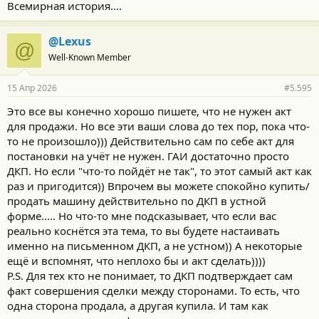
Всемирная история....
@Lexus
@
Well-Known Member
15 Апр 2026
#5.595
Это все вы конечно хорошо пишете, что не нужен акт
для продажи. Но все эти ваши слова до тех пор, пока что-
то не произошло))) Действительно сам по себе акт для
постановки на учёт не нужен. ГАИ достаточно просто
ДКП. Но если "что-то пойдёт не так", то этот самый акт как
раз и пригодится)) Впрочем вы можете спокойно купить/
продать машину действительно по ДКП в устной
форме..... Но что-то мне подсказывает, что если вас
реально коснётся эта тема, то вы будете настаивать
именно на письменном ДКП, а не устном)) А некоторые
ещё и вспомнят, что неплохо бы и акт сделать))))
P.S. Для тех кто не понимает, то ДКП подтверждает сам
факт совершения сделки между сторонами. То есть, что
одна сторона продала, а другая купила. И там как