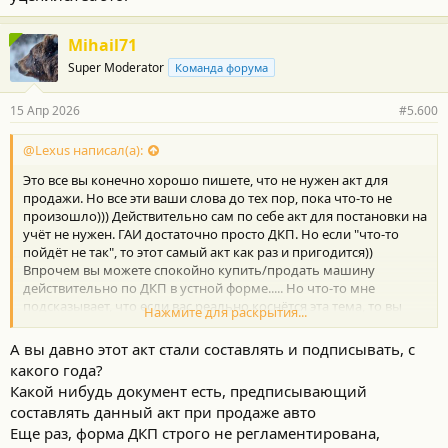
Mihail71
Super Moderator
Команда форума
15 Апр 2026
#5.600
@Lexus написал(а):
Это все вы конечно хорошо пишете, что не нужен акт для
продажи. Но все эти ваши слова до тех пор, пока что-то не
произошло))) Действительно сам по себе акт для постановки на
учёт не нужен. ГАИ достаточно просто ДКП. Но если "что-то
пойдёт не так", то этот самый акт как раз и пригодится))
Впрочем вы можете спокойно купить/продать машину
действительно по ДКП в устной форме..... Но что-то мне
подсказывает, что если вас реально коснётся эта тема, то вы
Нажмите для раскрытия...
будете настаивать именно на письменном ДКП, а не устном)) А
некоторые ещё и вспомнят, что неплохо бы и акт сделать))))
А вы давно этот акт стали составлять и подписывать, с
P.S. Для тех кто не понимает, то ДКП подтверждает сам факт
какого года?
совершения сделки между сторонами. То есть, что одна
Какой нибудь документ есть, предписывающий
сторона продала, а другая купила. И там как правило,
составлять данный акт при продаже авто
указывается факт передачи денежных средств, к слову. Поэтому
отдельный акт на передачу денег не нужен. Но ДКП не
Еще раз, форма ДКП строго не регламентирована,