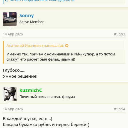
л
а
г
Sonny
о
Active Member
д
а
р
14 Апр 2026
#5.593
н
о
с
Анатолий Иванович написал(а):
т
Именно так, причем с номиналами и №№ купюр, а то потом
и
:
скажут что расчет был фальшивыми))
Глубоко.....
Умное решение!
kuzmichC
Почетный пользователь форума
14 Апр 2026
#5.594
В каждой шутке, есть...)
Каждая бумажка рубль и нервы бережёт)