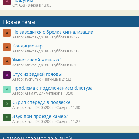
A
От: ASB
Вчера в 13:05
Новые темы
Не заводится с брелка сигнализации
А
Автор: Александр186
Суббота в 06:29
Кондиционер.
А
Автор: Александр186
Суббота в 06:13
Живет своей жизнью )
А
Автор: Александр186
Суббота в 06:03
Стук из задней головы
A
Автор: avchumik
Пятница в 21:32
Проблема с подключением блютуза
А
Автор: Азамат727
Четверг в 13:30
Скрип спереди в подвеске.
S
Автор: Stroitel20052005
Среда в 11:30
Звук при проезде камер?
S
Автор: Stroitel20052005
Среда в 11:27
Самое читаемое за 5 дней