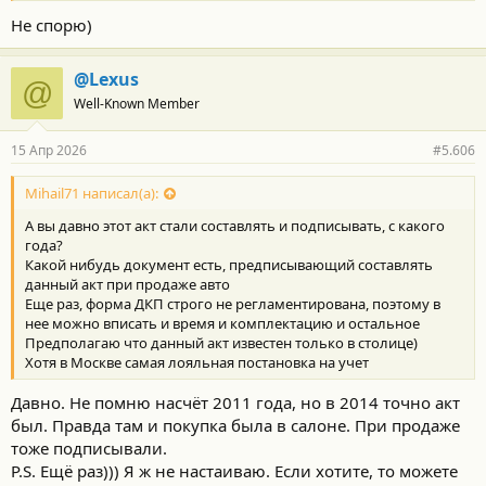
Не спорю)
@Lexus
@
Well-Known Member
15 Апр 2026
#5.606
Mihail71 написал(а):
А вы давно этот акт стали составлять и подписывать, с какого
года?
Какой нибудь документ есть, предписывающий составлять
данный акт при продаже авто
Еще раз, форма ДКП строго не регламентирована, поэтому в
нее можно вписать и время и комплектацию и остальное
Предполагаю что данный акт известен только в столице)
Хотя в Москве самая лояльная постановка на учет
Давно. Не помню насчёт 2011 года, но в 2014 точно акт
был. Правда там и покупка была в салоне. При продаже
тоже подписывали.
P.S. Ещё раз))) Я ж не настаиваю. Если хотите, то можете