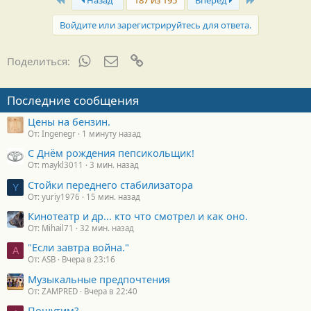
Войдите или зарегистрируйтесь для ответа.
WhatsApp
Электронная почта
Ссылка
Поделиться:
Последние сообщения
Цены на бензин.
От: Ingenegr
1 минуту назад
С Днём рождения пепсикольщик!
От: maykl3011
3 мин. назад
Стойки переднего стабилизатора
Y
От: yuriy1976
15 мин. назад
Кинотеатр и др... кто что смотрел и как оно.
От: Mihail71
32 мин. назад
"Если завтра война."
A
От: ASB
Вчера в 23:16
Музыкальные предпочтения
От: ZAMPRED
Вчера в 22:40
Пошутим?