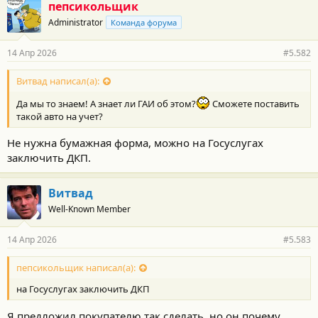
пепсикольщик
Administrator
Команда форума
14 Апр 2026
#5.582
Витвад написал(а):
Да мы то знаем! А знает ли ГАИ об этом?
Сможете поставить
такой авто на учет?
Не нужна бумажная форма, можно на Госуслугах
заключить ДКП.
Витвад
Well-Known Member
14 Апр 2026
#5.583
пепсикольщик написал(а):
на Госуслугах заключить ДКП
Я предложил покупателю так сделать, но он почему