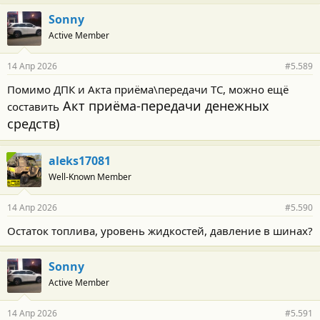
а
г
Sonny
о
Active Member
д
а
р
14 Апр 2026
#5.589
н
о
Помимо ДПК и Акта приёма\передачи ТС, можно ещё
с
Акт приёма-передачи денежных
составить
т
и
средств)
:
aleks17081
Well-Known Member
14 Апр 2026
#5.590
Остаток топлива, уровень жидкостей, давление в шинах?
Sonny
Active Member
14 Апр 2026
#5.591