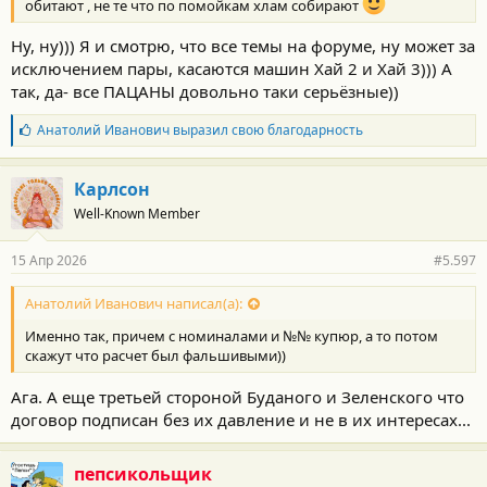
обитают , не те что по помойкам хлам собирают
Ну, ну))) Я и смотрю, что все темы на форуме, ну может за
исключением пары, касаются машин Хай 2 и Хай 3))) А
так, да- все ПАЦАНЫ довольно таки серьёзные))
Б
Анатолий Иванович
выразил свою благодарность
л
а
г
Карлсон
о
Well-Known Member
д
а
р
15 Апр 2026
#5.597
н
о
с
Анатолий Иванович написал(а):
т
Именно так, причем с номиналами и №№ купюр, а то потом
и
:
скажут что расчет был фальшивыми))
Ага. А еще третьей стороной Буданого и Зеленского что
договор подписан без их давление и не в их интересах...
пепсикольщик