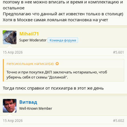
подтверждает факт передачи ТС именно в той комплектации/
поэтому в нее можно вписать и время и комплектацию и
состоянии. И время передачи не подтверждает точно. Только
остальное
дату. Это если идти по букве закона. Но у нас просто далеко не
Предполагаю что данный акт известен только в столице)
все так делают)) Поэтому хотите- делаете акт, не хотите- не
Хотя в Москве самая лояльная постановка на учет
делаете. Это ваше личное дело и ваша финансовая
безопасность)
Mihail71
Super Moderator
Команда форума
15 Апр 2026
#5.601
пепсикольщик написал(а):
Точно и при покупке ДКП заключать нотариально, чтоб
уберечь себя от схемы "Долиной".
Тогда плюс справки от психиатра в этот же день
Витвад
Well-Known Member
15 Апр 2026
#5.602