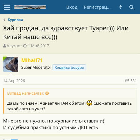
Вход
Регистрация
Курилка
Хай продан, да здравствует Туарег))) Или
Китай наше всё)))
А
Д
Veyron
1 Май 2017
в
а
т
т
Mihail71
о
а
Super Moderator
р
н
Команда форума
т
а
е
ч
14 Апр 2026
#5.581
м
а
ы
л
Витвад написал(а):
а
Да мы то знаем! А знает ли ГАИ об этом?
Сможете поставить
такой авто на учет?
Мне это не нужно, но журналисты ставили)
И судебная практика по устным ДКП есть