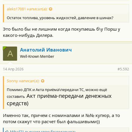
aleks17081 написал(а):
Остаток топлива, уровень жидкостей, давление в шинах?
Это было бы не лишним когда покупаешь б\у Порш у
какого-нибудь Дилера.
Анатолий Иванович
А
Well-Known Member
14 Апр 2026
#5.592
Sonny написал(а):
Помимо ДПК и Акта приёма\передачи ТС, можно ещё
Акт приёма-передачи денежных
составить
средств)
Именно так, причем с номиналами и №№ купюр, а то
потом скажут что расчет был фальшивыми))
Б
Mihail71
выразил свою благодарность