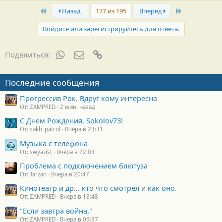
а
First
Last
г
Назад
177 из 195
Вперёд
о
д
Войдите или зарегистрируйтесь для ответа.
а
р
н
WhatsApp
Электронная почта
Ссылка
Поделиться:
о
с
т
Последние сообщения
и
:
Прогрессив Рок. Вдруг кому интересно
От: ZAMPRED
2 мин. назад
С Днем Рождения, Sokolov73!
От: sakh_patrol
Вчера в 23:31
Музыка с телефона
От: swyazist
Вчера в 22:03
Проблема с подключением блютуза
От: Tarzan
Вчера в 20:47
Кинотеатр и др... кто что смотрел и как оно.
От: ZAMPRED
Вчера в 18:48
"Если завтра война."
От: ZAMPRED
Вчера в 09:37