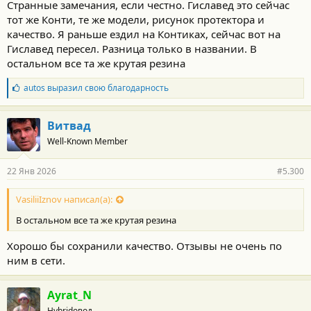
Странные замечания, если честно. Гиславед это сейчас
тот же Конти, те же модели, рисунок протектора и
качество. Я раньше ездил на Контиках, сейчас вот на
Гиславед пересел. Разница только в названии. В
остальном все та же крутая резина
Б
autos
выразил свою благодарность
л
а
г
Витвад
о
Well-Known Member
д
а
р
22 Янв 2026
#5.300
н
о
с
VasiliiIznov написал(а):
т
В остальном все та же крутая резина
и
:
Хорошо бы сохранили качество. Отзывы не очень по
ним в сети.
Ayrat_N
Hybridовод