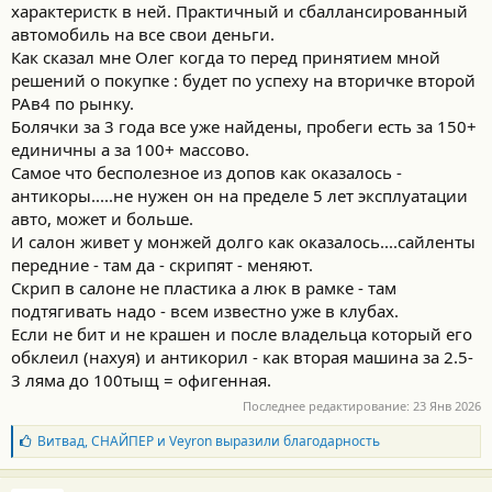
характеристк в ней. Практичный и сбаллансированный
автомобиль на все свои деньги.
Как сказал мне Олег когда то перед принятием мной
решений о покупке : будет по успеху на вторичке второй
РАв4 по рынку.
Болячки за 3 года все уже найдены, пробеги есть за 150+
единичны а за 100+ массово.
Самое что бесполезное из допов как оказалось -
антикоры.....не нужен он на пределе 5 лет эксплуатации
авто, может и больше.
И салон живет у монжей долго как оказалось....сайленты
передние - там да - скрипят - меняют.
Скрип в салоне не пластика а люк в рамке - там
подтягивать надо - всем известно уже в клубах.
Если не бит и не крашен и после владельца который его
обклеил (нахуя) и антикорил - как вторая машина за 2.5-
3 ляма до 100тыщ = офигенная.
Последнее редактирование:
23 Янв 2026
Б
Витвад
,
СНАЙПЕР
и
Veyron
выразили благодарность
л
а