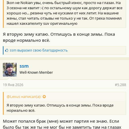
Ikon не Nokian увы, очень быстрый износ, просто на глазах. На
3 сезона не хватит :-( по остальному шум как дорогу держат все
хорошо но... резина чуть не кусками от них летит. На машине
жены, стал читать отзывы не только у не так. От греха поменял
нашел хаккапелиту suv оригинальную
Я вторую зиму катаю. Отпишусь в конце зимы. Пока
вроде нормально всё.
Б
ssm
выразил свою благодарность
л
а
г
ssm
о
Well-Known Member
д
а
р
19 Янв 2026
#5.288
н
о
с
@Lexus написал(а):
т
Я вторую зиму катаю. Отпишусь в конце зимы. Пока вроде
и
:
нормально всё.
Может попался брак (мне) может партия не знаю. Если
было бы так же ты не мог бы не заметить там на глазах