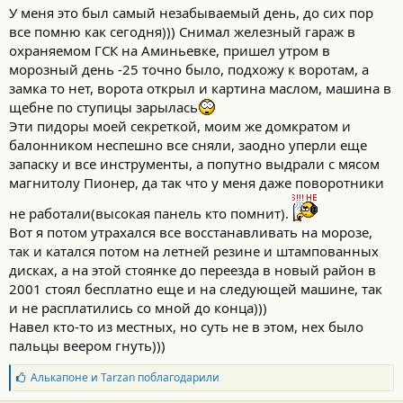
У меня это был самый незабываемый день, до сих пор
все помню как сегодня))) Снимал железный гараж в
охраняемом ГСК на Аминьевке, пришел утром в
морозный день -25 точно было, подхожу к воротам, а
замка то нет, ворота открыл и картина маслом, машина в
щебне по ступицы зарылась
Эти пидоры моей секреткой, моим же домкратом и
балонником неспешно все сняли, заодно уперли еще
запаску и все инструменты, а попутно выдрали с мясом
магнитолу Пионер, да так что у меня даже поворотники
не работали(высокая панель кто помнит).
Вот я потом утрахался все восстанавливать на морозе,
так и катался потом на летней резине и штампованных
дисках, а на этой стоянке до переезда в новый район в
2001 стоял бесплатно еще и на следующей машине, так
и не расплатились со мной до конца)))
Навел кто-то из местных, но суть не в этом, нех было
пальцы веером гнуть)))
Б
Алькапоне
и
Tarzan
поблагодарили
л