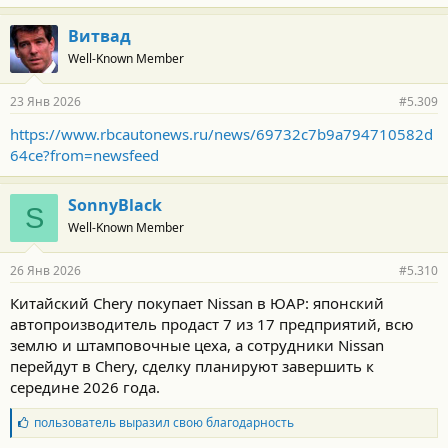
а
г
Витвад
о
Well-Known Member
д
а
р
23 Янв 2026
#5.309
н
о
https://www.rbcautonews.ru/news/69732c7b9a794710582d
с
64ce?from=newsfeed
т
и
:
SonnyBlack
S
Well-Known Member
26 Янв 2026
#5.310
Китайский Chery покупает Nissan в ЮАР: японский
автопроизводитель продаст 7 из 17 предприятий, всю
землю и штамповочные цеха, а сотрудники Nissan
перейдут в Chery, сделку планируют завершить к
середине 2026 года.
Б
пользователь
выразил свою благодарность
л