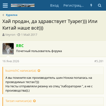
Вход
Регистрация
Курилка
Хай продан, да здравствует Туарег))) Или
Китай наше всё)))
А
Д
Veyron
1 Май 2017
в
а
т
т
RRC
о
а
Почетный пользователь форума
р
н
т
а
е
ч
16 Янв 2026
#5.281
м
а
ы
л
kuzmichC написал(а):
а
А вы помните как производитель шин Нокиа попалась на
проводимых тестах?)))
На тесты отправляли резину из спец "лаборатории ", а не с
производства)).)
Tarzan написал(а):