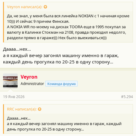
Veyron написал(а):
Да, не знал, у меня была вся линейка NOKIAN с 1 начиная кроме
10))) И сейчас 9 причем Финская.
А NOKIA WR по-моему на дисках TOORA еще в 1995 покупал за
валюту в Калинке Стокман на 2108, правда проездил недолго,
раздели прямо в гараже))) Нех было выеживаться)))
Даааа...нех...
а я каждый вечер загонял машину именно в гараж,
каждый день прогулка по 20-25 в одну сторону...
Veyron
Administrator
Команда форума
... потом нумерация заново пошла ... и вот, через 30 лет она
дошла....ну немного раньше...
19 Янв 2026
#5.294
RRC написал(а):
Даааа...нех...
а я каждый вечер загонял машину именно в гараж, каждый
день прогулка по 20-25 в одну сторону...