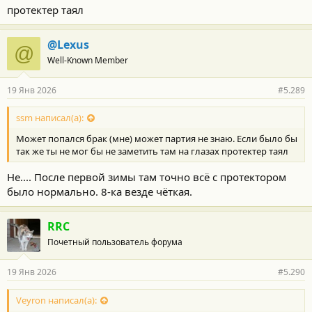
протектер таял
@Lexus
@
Well-Known Member
19 Янв 2026
#5.289
ssm написал(а):
Может попался брак (мне) может партия не знаю. Если было бы
так же ты не мог бы не заметить там на глазах протектер таял
Не.... После первой зимы там точно всё с протектором
было нормально. 8-ка везде чёткая.
RRC
Почетный пользователь форума
19 Янв 2026
#5.290
Veyron написал(а):