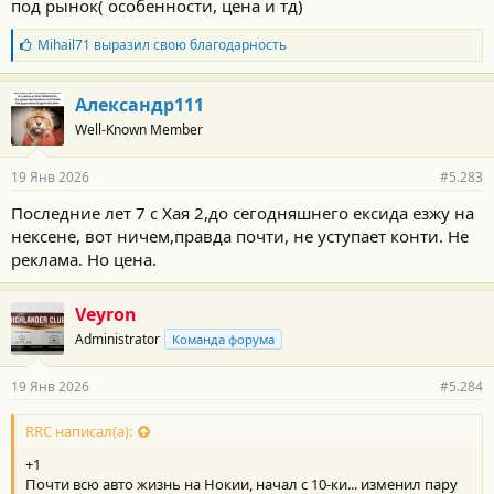
под рынок( особенности, цена и тд)
Б
Mihail71
выразил свою благодарность
л
а
г
Александр111
о
Well-Known Member
д
а
р
19 Янв 2026
#5.283
н
о
Последние лет 7 с Хая 2,до сегодняшнего ексида езжу на
с
нексене, вот ничем,правда почти, не уступает конти. Не
т
и
реклама. Но цена.
:
Veyron
Administrator
Команда форума
19 Янв 2026
#5.284
RRC написал(а):
+1
Почти всю авто жизнь на Нокии, начал с 10-ки... изменил пару