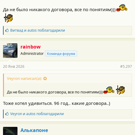
мучились подольше.
Да не было никакого договора, все по понятиям)))
Секретками никогда не пользовался...
Б
Витвад
и
autos
поблагодарили
л
а
г
rainbow
о
Administrator
Команда форума
д
а
р
20 Янв 2026
#5.297
н
о
с
Veyron написал(а):
т
и
Да не было никакого договора, все по понятиям)))
:
Тоже хотел удивиться. 96 год.. какие договора..)
Б
Veyron
и
autos
поблагодарили
л
а
г
Алькапоне
о