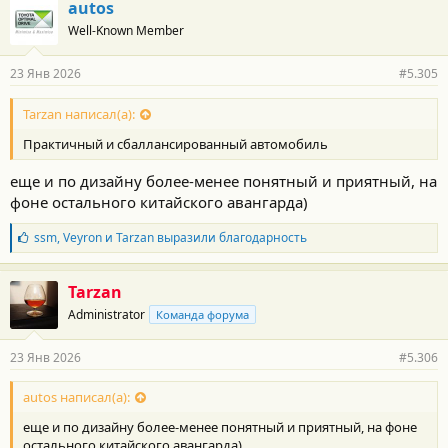
г
autos
о
Well-Known Member
д
а
р
23 Янв 2026
#5.305
н
о
с
Tarzan написал(а):
т
Практичный и сбаллансированный автомобиль
и
:
еще и по дизайну более-менее понятный и приятный, на
фоне остального китайского авангарда)
Б
ssm
,
Veyron
и
Tarzan
выразили благодарность
л
а
г
Tarzan
о
Administrator
Команда форума
д
а
р
23 Янв 2026
#5.306
н
о
с
autos написал(а):
т
еще и по дизайну более-менее понятный и приятный, на фоне
и
:
остального китайского авангарда)