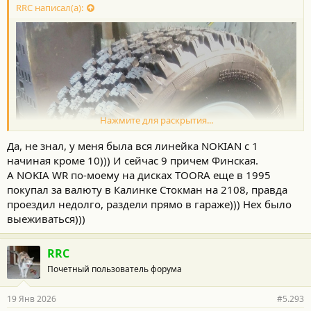
RRC написал(а):
Нажмите для раскрытия...
Да, не знал, у меня была вся линейка NOKIAN с 1
начиная кроме 10))) И сейчас 9 причем Финская.
А NOKIA WR по-моему на дисках TOORA еще в 1995
покупал за валюту в Калинке Стокман на 2108, правда
проездил недолго, раздели прямо в гараже))) Нех было
выеживаться)))
RRC
Почетный пользователь форума
19 Янв 2026
#5.293