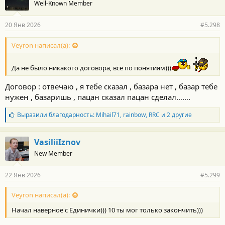
Well-Known Member
д
а
р
20 Янв 2026
#5.298
н
о
с
Veyron написал(а):
т
и
Да не было никакого договора, все по понятиям)))
:
Договор : отвечаю , я тебе сказал , базара нет , базар тебе
нужен , базаришь , пацан сказал пацан сделал…….
Б
Выразили благодарность:
Mihail71
,
rainbow
,
RRC
и 2 другие
л
а
г
VasiliiIznov
о
New Member
д
а
р
22 Янв 2026
#5.299
н
о
с
Veyron написал(а):
т
Начал наверное с Единички))) 10 ты мог только закончить)))
и
: