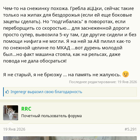
Чем-то на снежинку похожа. Гребла аЦЦки, сейчас такие
только на жипах для бездорожья (если ей еще боковые
зацепы сделать). Но "подгибалась" в поворотах, если
переборщить со скоростью... для заснеженной дороги
просто супер, вывозила 5-ку там, где другие сидели и без
помощи нифига не могли. Я на ней за А8 пилил как-то
по снежной целине по МКАД ...вот дурень молодой
был...но факт машина стояла, как на рельсах, даже
повода не дала обосраться!
Я не старый, я не брюзжу ... на память не жалуюсь.
Последнее редактирование:
19 Янв 2026
Б
Ingenegr
выразил свою благодарность
л
а
г
RRC
о
Почетный пользователь форума
д
а
р
19 Янв 2026
#5.291
н
о