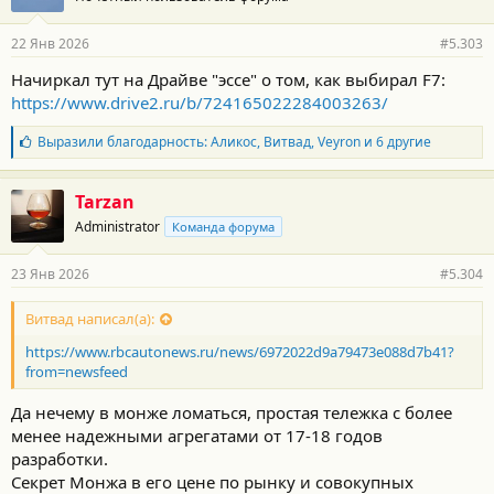
22 Янв 2026
#5.303
Начиркал тут на Драйве "эссе" о том, как выбирал F7:
https://www.drive2.ru/b/724165022284003263/
Б
Выразили благодарность:
Аликос
,
Витвад
,
Veyron
и 6 другие
л
а
г
Tarzan
о
Administrator
Команда форума
д
а
р
23 Янв 2026
#5.304
н
о
с
Витвад написал(а):
т
https://www.rbcautonews.ru/news/6972022d9a79473e088d7b41?
и
:
from=newsfeed
Да нечему в монже ломаться, простая тележка с более
менее надежными агрегатами от 17-18 годов
разработки.
Секрет Монжа в его цене по рынку и совокупных