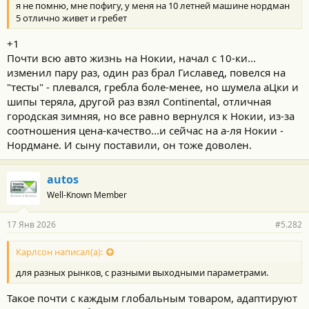
я не помню, мне пофигу, у меня на 10 летней машине нордман
5 отлично живет и гребет
+1
Почти всю авто жизнь на Нокии, начал с 10-ки...
изменил пару раз, один раз брал Гиславед, повелся на
"тесты" - плевался, гребла боле-менее, но шумела аЦки и
шипы теряла, другой раз взял Continental, отличная
городская зимняя, но все равно вернулся к Нокии, из-за
соотношения цена-качество...и сейчас на а-ля Нокии -
Нордмане. И сыну поставили, он тоже доволен.
autos
Well-Known Member
17 Янв 2026
#5.282
Карлсон написал(а):
для разных рынков, с разными выходными параметрами.
Такое почти с каждым глобальным товаром, адаптируют