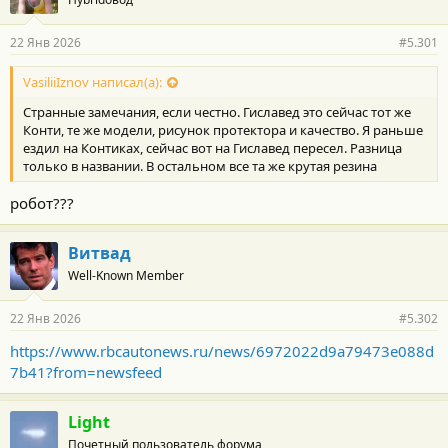
22 Янв 2026
#5.301
VasiliiIznov написал(а):
Странные замечания, если честно. Гиславед это сейчас тот же
Конти, те же модели, рисунок протектора и качество. Я раньше
ездил на Контиках, сейчас вот на Гиславед пересел. Разница
только в названии. В остальном все та же крутая резина
робот???
Витвад
Well-Known Member
22 Янв 2026
#5.302
https://www.rbcautonews.ru/news/6972022d9a79473e088d
7b41?from=newsfeed
Light
Почетный пользователь форума