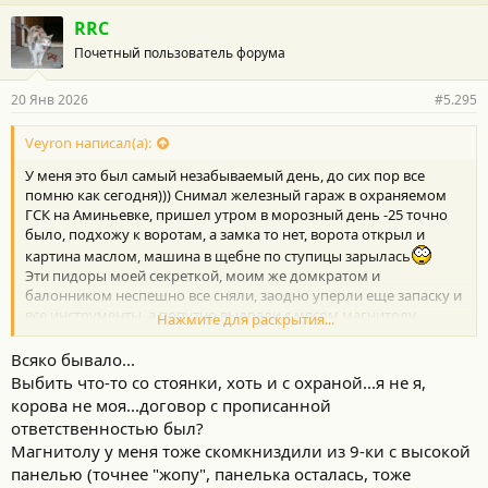
а
г
RRC
о
Почетный пользователь форума
д
а
р
20 Янв 2026
#5.295
н
о
с
Veyron написал(а):
т
У меня это был самый незабываемый день, до сих пор все
и
:
помню как сегодня))) Снимал железный гараж в охраняемом
ГСК на Аминьевке, пришел утром в морозный день -25 точно
было, подхожу к воротам, а замка то нет, ворота открыл и
картина маслом, машина в щебне по ступицы зарылась
Эти пидоры моей секреткой, моим же домкратом и
балонником неспешно все сняли, заодно уперли еще запаску и
все инструменты, а попутно выдрали с мясом магнитолу
Нажмите для раскрытия...
Пионер, да так что у меня даже поворотники не
Всяко бывало...
работали(высокая панель кто помнит).
Выбить что-то со стоянки, хоть и с охраной...я не я,
Вот я потом утрахался все восстанавливать на морозе, так и
корова не моя...договор с прописанной
катался потом на летней резине и штампованных дисках, а на
ответственностью был?
этой стоянке до переезда в новый район в 2001 стоял бесплатно
еще и на следующей машине, так и не расплатились со мной
Магнитолу у меня тоже скомкниздили из 9-ки с высокой
до конца)))
панелью (точнее "жопу", панелька осталась, тоже