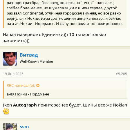
раз, один раз брал Гиславед, повелся на "тесты" - плевался,
гребла боле-менее, но шумела аЦки и шипы теряла, другой
раз взял Continental, отличная городская зимняя, но все равно
вернулся к Нокии, из-за соотношения цена-качество...и сейчас
на а-ля Нокии - Нордмане. И сыну поставили, он тоже доволен.
Начал наверное с Единички))) 10 ты мог только
закончить)))
Витвад
Well-Known Member
19 Янв 2026
#5.285
RRC написал(а):
а-ля Нокии - Нордмане
Ikon
Autograph
поинтереснее будет. Шины все же Nokian
ssm