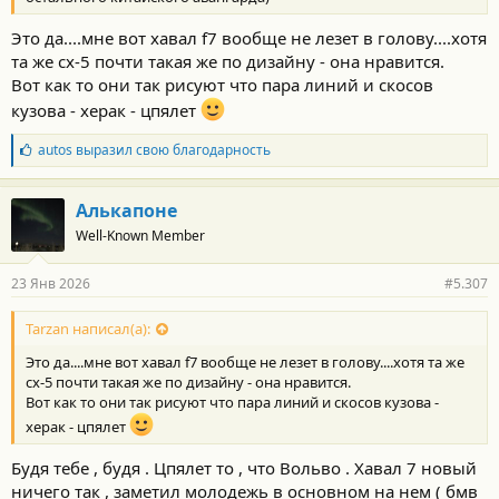
Это да....мне вот хавал f7 вообще не лезет в голову....хотя
та же сх-5 почти такая же по дизайну - она нравится.
Вот как то они так рисуют что пара линий и скосов
кузова - херак - цпялет
Б
autos
выразил свою благодарность
л
а
г
Алькапоне
о
Well-Known Member
д
а
р
23 Янв 2026
#5.307
н
о
с
Tarzan написал(а):
т
Это да....мне вот хавал f7 вообще не лезет в голову....хотя та же
и
:
сх-5 почти такая же по дизайну - она нравится.
Вот как то они так рисуют что пара линий и скосов кузова -
херак - цпялет
Будя тебе , будя . Цпялет то , что Вольво . Хавал 7 новый
ничего так , заметил молодежь в основном на нем ( бмв