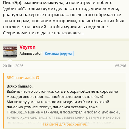
Навел кто-то из местных, но суть не в этом, нех было пальцы
ПионЭр)...машина маякнула, я посмотрел и побег с
веером гнуть)))
"дубиной", только хуже сделал...этот гад, увидев меня,
рванул и нахер все потрывал... после этого обрезал все
тяги к херам, поставив моторчики, только багажник был
на ключе, на всякий...чтобы мучились подольше.
Секретками никогда не пользовался...
Veyron
Administrator
Команда форума
20 Янв 2026
#5.296
RRC написал(а):
Всяко бывало...
Выбить что-то со стоянки, хоть и с охраной...я не я, корова не
моя...договор с прописанной ответственностью был?
Магнитолу у меня тоже скомкниздили из 9-ки с высокой
панелью (точнее "жопу", панелька осталась, тоже
ПионЭр)...машина маякнула, я посмотрел и побег с "дубиной",
только хуже сделал...этот гад, увидев меня, рванул и нахер все
потрывал... после этого обрезал все тяги к херам, поставив
Нажмите для раскрытия...
моторчики, только багажник был на ключе, на всякий...чтобы