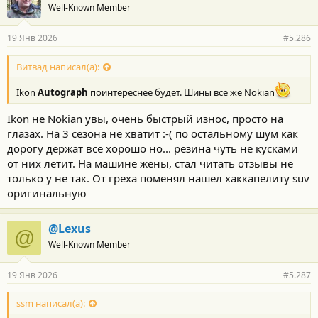
Well-Known Member
19 Янв 2026
#5.286
Витвад написал(а):
Ikon
Autograph
поинтереснее будет. Шины все же Nokian
Ikon не Nokian увы, очень быстрый износ, просто на
глазах. На 3 сезона не хватит :-( по остальному шум как
дорогу держат все хорошо но... резина чуть не кусками
от них летит. На машине жены, стал читать отзывы не
только у не так. От греха поменял нашел хаккапелиту suv
оригинальную
@Lexus
@
Well-Known Member
19 Янв 2026
#5.287
ssm написал(а):