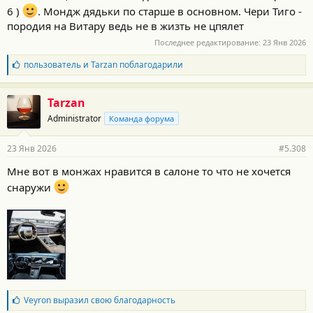
6 )
. Мондж дядьки по старше в основном. Чери Тиго -
породия на Витару ведь не в жизть не цпялет
Последнее редактирование:
23 Янв 2026
Б
пользователь
и
Tarzan
поблагодарили
л
а
г
Tarzan
о
Administrator
Команда форума
д
а
р
23 Янв 2026
#5.308
н
о
Мне вот в монжах нравится в салоне то что не хочется
с
снаружи
т
и
:
Б
Veyron
выразил свою благодарность
л