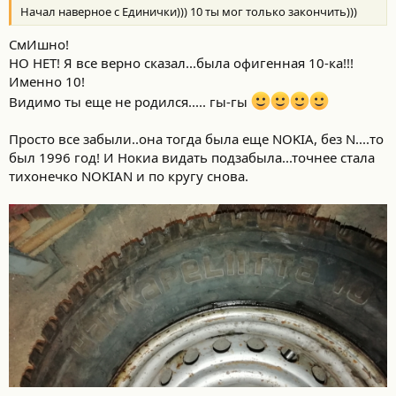
Начал наверное с Единички))) 10 ты мог только закончить)))
СмИшно!
НО НЕТ! Я все верно сказал...была офигенная 10-ка!!!
Именно 10!
Видимо ты еще не родился..... гы-гы
Просто все забыли..она тогда была еще NOKIA, без N....то
был 1996 год! И Нокиа видать подзабыла...точнее стала
тихонечко NOKIAN и по кругу снова.