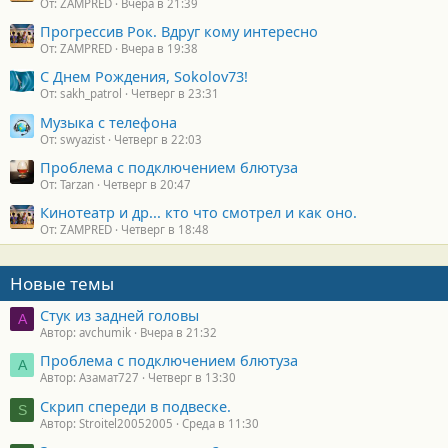
От: ZAMPRED
Вчера в 21:39
Прогрессив Рок. Вдруг кому интересно
От: ZAMPRED
Вчера в 19:38
С Днем Рождения, Sokolov73!
От: sakh_patrol
Четверг в 23:31
Музыка с телефона
От: swyazist
Четверг в 22:03
Проблема с подключением блютуза
От: Tarzan
Четверг в 20:47
Кинотеатр и др... кто что смотрел и как оно.
От: ZAMPRED
Четверг в 18:48
Новые темы
Стук из задней головы
A
Автор: avchumik
Вчера в 21:32
Проблема с подключением блютуза
А
Автор: Азамат727
Четверг в 13:30
Скрип спереди в подвеске.
S
Автор: Stroitel20052005
Среда в 11:30