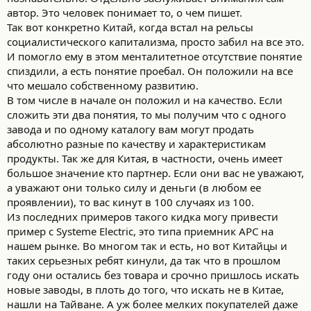
автор. Это человек понимает то, о чем пишет.
Так вот конкретно Китай, когда встал на рельсы
социалистического капитализма, просто забил на все это.
И помогло ему в этом менталитетное отсутствие понятие
спиздили, а есть понятие проебал. Он положили на все
что мешало собственному развитию.
В том числе в начале он положил и на качество. Если
сложить эти два понятия, то мы получим что с одного
завода и по одному каталогу вам могут продать
абсолютно разные по качеству и характеристикам
продукты. Так же для Китая, в частности, очень имеет
большое значение кто партнер. Если они вас не уважают,
а уважают они только силу и деньги (в любом ее
проявлении), то вас кинут в 100 случаях из 100.
Из последних примеров такого кидка могу привести
пример с Systeme Electric, это типа приемник APC на
нашем рынке. Во многом так и есть, но вот Китайцы и
таких серьезных ребят кинули, да так что в прошлом
году они остались без товара и срочно пришлось искать
новые заводы, в плоть до того, что искать не в Китае,
нашли на Тайване. А уж более мелких покупателей даже