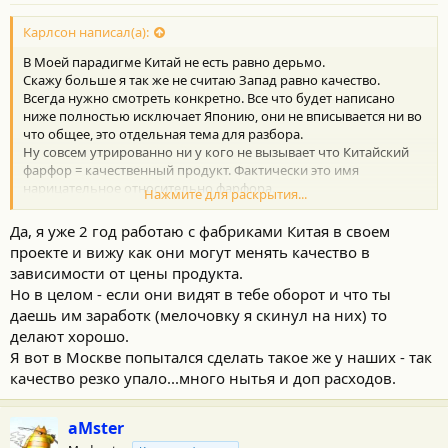
Карлсон написал(а):
В Моей парадигме Китай не есть равно дерьмо.
Скажу больше я так же не считаю Запад равно качество.
Всегда нужно смотреть конкретно. Все что будет написано
ниже полностью исключает Японию, они не вписывается ни во
что общее, это отдельная тема для разбора.
Ну совсем утрированно ни у кого не вызывает что Китайский
фарфор = качественный продукт. Фактически это имя
нарицательное относительно фарфора.
Нажмите для раскрытия...
Но это все риторика… к сути.
Когда разговор идет о менталитете наций, идентичности,
Да, я уже 2 год работаю с фабриками Китая в своем
законности, скажем так совокупности этих понятий, то мы
проекте и вижу как они могут менять качество в
получаем что «запад», в первую очередь США и Европа,
зависимости от цены продукта.
обложились сами и навязали миру, а по факту это защита своих
Но в целом - если они видят в тебе оборот и что ты
рынков (ну поскольку они этапы становления своих экономик
проходили тогда когда весть остальной мир был еще под их
даешь им заработк (мелочовку я скинул на них) то
колониями и по Марксу отставал на порядок в экономическо-
делают хорошо.
политическом строе) от конкуренции. Навязывание
Я вот в Москве попытался сделать такое же у наших - так
стандартов, авторских прав итд. Очень подробно это описано в
качество резко упало...много нытья и доп расходов.
книге “Злые самаритяне”, Ха-Джун Чанг. (покупать не
обязательно, могу поискать где то была в FB2 формате)
Читается не очень легко, много профессиональной
aMster
терминологии, но очень познавательно. Отдельно