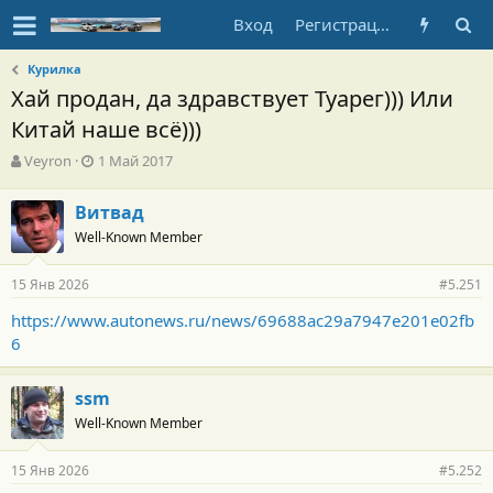
Вход
Регистрация
Курилка
Хай продан, да здравствует Туарег))) Или
Китай наше всё)))
А
Д
Veyron
1 Май 2017
в
а
т
т
Витвад
о
а
Well-Known Member
р
н
т
а
е
ч
15 Янв 2026
#5.251
м
а
ы
л
https://www.autonews.ru/news/69688ac29a7947e201e02fb
а
6
ssm
Well-Known Member
15 Янв 2026
#5.252