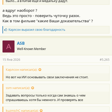
было... а в Китае еще и медальку дадут.
а вдруг наоборот ?
Ведь это просто - поверить чуточку разок.
Как в том фильме "какие Ваши доказательства" ?
Б
Карлсон
выразил свою благодарность
л
а
г
ASB
A
о
Well-Known Member
д
а
р
15 Янв 2026
#5.265
н
о
с
Карлсон написал(а):
т
Но вот на ИИ основывать свои заключения не стоит.
и
:
ssm написал(а):
Задавать вопросы только когда сам знаешь о чем
спрашиваешь хотя бы немного. И проверять все
kuzmichC написал(а):