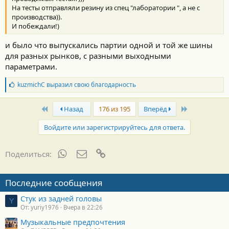
На тесты отправляли резину из спец "лаборатории ", а не с
производства)).
И побеждали!)
и было что выпускались партии одной и той же шины
для разных рынков, с разными выходными
параметрами.
Б
kuzmichC
выразил свою благодарность
л
а
First
Last
г
Назад
176 из 195
Вперёд
о
д
Войдите или зарегистрируйтесь для ответа.
а
р
н
WhatsApp
Электронная почта
Ссылка
Поделиться:
о
с
т
Последние сообщения
и
:
Стук из задней головы
Y
От: yuriy1976
Вчера в 22:26
Музыкальные предпочтения