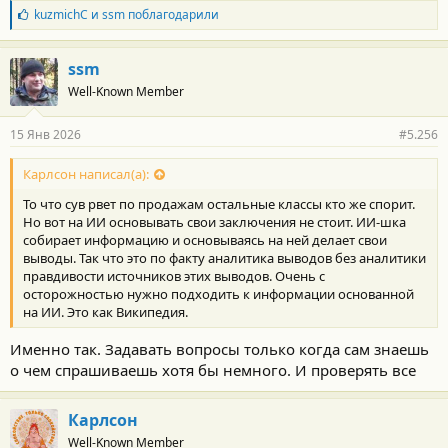
Б
kuzmichC
и
ssm
поблагодарили
седаны теряют позиции даже среди культовых моделей,
л
их доля рынка сокращается.
а
Причины популярности SUV:
г
ssm
Ощущение безопасности
и большее
о
пространство для семьи.
Well-Known Member
д
Улучшенные характеристики:
Современные
а
SUV предлагают схожую экономичность и
р
15 Янв 2026
#5.256
н
комфорт с седанами, но с удобной посадкой (легче
о
садиться/выходить).
с
Карлсон написал(а):
Лучшая остаточная стоимость:
SUV и пикапы
т
лучше сохраняют свою цену на вторичном рынке.
То что сув рвет по продажам остальные классы кто же спорит.
и
Смешанные сигналы:
Несмотря на общий тренд,
:
Но вот на ИИ основывать свои заключения не стоит. ИИ-шка
появляются признаки возвращения интереса к седанам
собирает информацию и основываясь на ней делает свои
из-за их доступности, экономичности и управляемости,
выводы. Так что это по факту аналитика выводов без аналитики
что говорит о продолжающейся конкуренции.
правдивости источников этих выводов. Очень с
осторожностью нужно подходить к информации основанной
Итог:
SUV уверенно занимают лидирующие позиции на
на ИИ. Это как Википедия.
мировом авторынке, вытесняя седаны, которые, в свою
очередь, пытаются удержать свою нишу, предлагая
Именно так. Задавать вопросы только когда сам знаешь
покупателям свои преимущества.
о чем спрашиваешь хотя бы немного. И проверять все
Да Вы и своими словами это подтверждаете "Но SUVы
популярны сейчас во всём мире ".
Карлсон
Да, во многих местах их преимущества не особо и нужны. Но
Well-Known Member
факт остается фактом, что пока кроссоверы перевешивают.