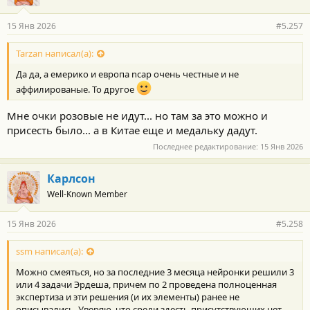
15 Янв 2026
#5.257
Зачем же так категорично!
Как всегда, истина где-то посередине. 50% нужны
Tarzan написал(а):
преимущества SUV, 50% на моду
Да да, а емерико и европа ncap очень честные и не
аффилированые. То другое
Мне очки розовые не идут... но там за это можно и
присесть было... а в Китае еще и медальку дадут.
Последнее редактирование:
15 Янв 2026
Карлсон
Well-Known Member
15 Янв 2026
#5.258
ssm написал(а):
Можно смеяться, но за последние 3 месяца нейронки решили 3
или 4 задачи Эрдеша, причем по 2 проведена полноценная
экспертиза и эти решения (и их элементы) ранее не
описывались. Уверяю, что среди здесть присутствующих нет