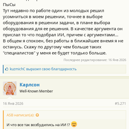
ПыСы
Тут недавно по работе один из молодых решил
усомниться в моем решении, точнее в выборе
оборудования в решении задачи, в плане выбора
оборудования для ее решения. В качестве аргумента он
прислал то что подобрал ИИ, причем с аргументами...
В общем я спокоен, без работы в ближайшее внемя я не
останусь. Скажу по другому чем больше таких
"специалистов" у меня ее будет толдько больше.
Последнее редактирование:
16 Янв 2026
Б
kuzmichC
выразил свою благодарность
л
а
г
Карлсон
о
Well-Known Member
д
а
р
16 Янв 2026
#5.271
н
о
с
ASB написал(а):
т
и
И что все так возбудились на ИИ !?
: