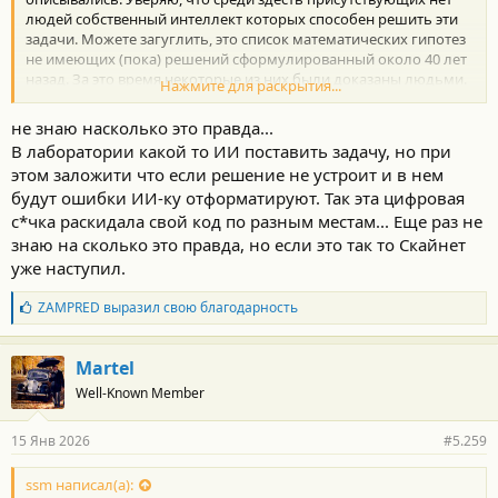
людей собственный интеллект которых способен решить эти
задачи. Можете загуглить, это список математических гипотез
не имеющих (пока) решений сформулированный около 40 лет
назад. За это время некоторые из них были доказаны людьми.
Нажмите для раскрытия...
Вот теперь ИИ и делает это все быстрее.
не знаю насколько это правда...
В лаборатории какой то ИИ поставить задачу, но при
этом заложити что если решение не устроит и в нем
будут ошибки ИИ-ку отформатируют. Так эта цифровая
с*чка раскидала свой код по разным местам... Еще раз не
знаю на сколько это правда, но если это так то Скайнет
уже наступил.
Б
ZAMPRED
выразил свою благодарность
л
а
г
Martel
о
Well-Known Member
д
а
р
15 Янв 2026
#5.259
н
о
с
ssm написал(а):