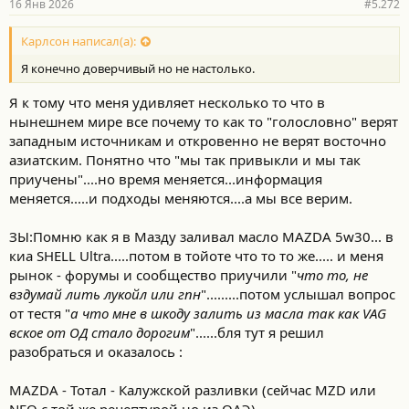
16 Янв 2026
#5.272
Карлсон написал(а):
Я конечно доверчивый но не настолько.
Я к тому что меня удивляет несколько то что в
нынешнем мире все почему то как то "голословно" верят
западным источникам и откровенно не верят восточно
азиатским. Понятно что "мы так привыкли и мы так
приучены"....но время меняется...информация
меняется.....и подходы меняются....а мы все верим.
ЗЫ:Помню как я в Мазду заливал масло MAZDA 5w30... в
киа SHELL Ultra.....потом в тойоте что то то же..... и меня
рынок - форумы и сообщество приучили "
что то, не
вздумай лить лукойл или гпн
".........потом услышал вопрос
от тестя "
а что мне в шкоду залить из масла так как VAG
вское от ОД стало дорогим
"......бля тут я решил
разобраться и оказалось :
MAZDA - Тотал - Калужской разливки (сейчас MZD или
NEO с той же рецептурой но из ОАЭ)