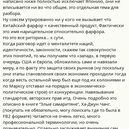
написано ниже полностью исключает Японию, они не
MAZDA - Тотал - Калужской разливки (сейчас MZD или NEO с той
вписывается ни во что общее, это отдельная тема для
же рецептурой но из ОАЭ)
разбора.
SHELL - торжок
Ну совсем утрированно ни у кого не вызывает что
VAG - ГПН......плеать....
Китайский фарфор = качественный продукт. Фактически
это имя нарицательное относительно фарфора.
Нас так долго "кормили" инфополем что западное
Но это все риторика… к сути.
европейское это лучше чем азиатское......только вот почему то
все тойотоводы бегают и ищут банки TOYOTA масел именно с
Когда разговор идет о менталитете наций,
идентичности, законности, скажем так совокупности
Японии
Какой круговорот Ж!!!!!
этих понятий, то мы получаем что «запад», в первую
очередь США и Европа, обложились сами и навязали
Так почему тест EuroNcap могут быть честнее чем те же тесты в
миру, а по факту это защита своих рынков (ну поскольку
Китае сделанные китайцами ?
они этапы становления своих экономик проходили тогда
Почему у китайцев Ровер в труху с майбахаом в EuroNcap
когда весть остальной мир был еще под их колониями и
такого не найти?
по Марксу отставал на порядок в экономическо-
Так может специально не делают такой тест - а в жизни то он
реален......почему ?
политическом строе) от конкуренции. Навязывание
Может нас действительно плавно и нежно вводили
стандартов, авторских прав итд. Очень подробно это
десятилетиями в инфополе лучших товаров от европы ?
описано в книге “Злые самаритяне”, Ха-Джун Чанг.
Я вот задумался 2 года назад.....и смотрю что по факту то не
(покупать не обязательно, могу поискать где то была в
хуже
..
FB2 формате) Читается не очень легко, много
профессиональной терминологии, но очень
познавательно. Отдельно заслуживает внимания сам