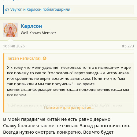
Б
Veyron
и
Карлсон
поблагодарили
л
а
г
Карлсон
о
Well-Known Member
д
а
р
16 Янв 2026
#5.273
н
о
с
Tarzan написал(а):
т
Я к тому что меня удивляет несколько то что в нынешнем мире
и
:
все почему то как то "голословно" верят западным источникам
и откровенно не верят восточно азиатским. Понятно что "мы
так привыкли и мы так приучены"....но время
меняется...информация меняется.....и подходы меняются....а мы
все верим.
ЗЫ:Помню как я в Мазду заливал масло MAZDA 5w30... в киа
Нажмите для раскрытия...
SHELL Ultra.....потом в тойоте что то то же..... и меня рынок -
форумы и сообщество приучили "
что то, не вздумай лить
В Моей парадигме Китай не есть равно дерьмо.
лукойл или гпн
".........потом услышал вопрос от тестя "
а что мне в
Скажу больше я так же не считаю Запад равно качество.
шкоду залить из масла так как VAG вское от ОД стало
Всегда нужно смотреть конкретно. Все что будет
дорогим
"......бля тут я решил разобраться и оказалось :