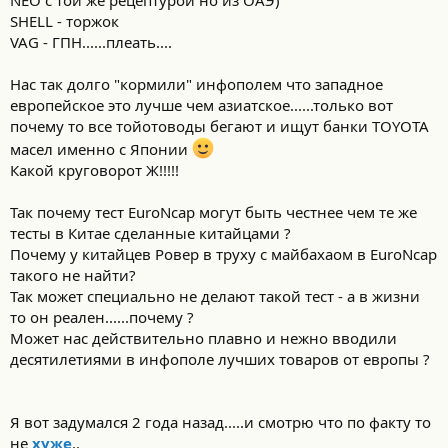
SHELL - торжок
VAG - ГПН......плеать....
Нас так долго "кормили" инфополем что западное
европейское это лучше чем азиатское......только вот
почему то все тойотоводы бегают и ищут банки TOYOTA
масел именно с Японии
Какой круговорот Ж!!!!!
Так почему тест EuroNcap могут быть честнее чем те же
тесты в Китае сделанные китайцами ?
Почему у китайцев Ровер в труху с майбахаом в EuroNcap
такого не найти?
Так может специально не делают такой тест - а в жизни
то он реален......почему ?
Может нас действительно плавно и нежно вводили
десятилетиями в инфополе лучших товаров от европы ?
Я вот задумался 2 года назад.....и смотрю что по факту то
не
хуже
..