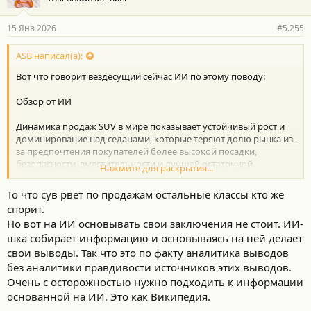
15 Янв 2026
#5.255
ASB написал(а):
Вот что говорит вездесущий сейчас ИИ по этому поводу:
Обзор от ИИ
Динамика продаж SUV в мире показывает устойчивый рост и
доминирование над седанами, которые теряют долю рынка из-
за предпочтения покупателей более высокой посадки,
безопасности, вместительности и лучшей остаточной
Нажмите для раскрытия...
стоимости SUV.
Внедорожники заняли более 45% мирового рынка, в США на
То что сув рвет по продажам остальные классы кто же
них приходится более 75% продаж новых авто, вытесняя
спорит.
традиционные седаны вроде Toyota Camry и Honda Accord, хотя
Но вот на ИИ основывать свои заключения не стоит. ИИ-
некоторые покупатели всё ещё возвращаются к седанам за
шка собирает информацию и основываясь на ней делает
экономичность.
Основные тенденции:
свои выводы. Так что это по факту аналитика выводов
без аналитики правдивости источников этих выводов.
Рост доли SUV:
SUV перешагнули порог в половину
Очень с осторожностью нужно подходить к информации
рынка в Европе и США, становясь доминирующим типом
основанной на ИИ. Это как Википедия.
кузова.
Снижение популярности седанов:
Классические