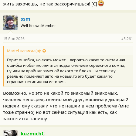
жить захочешь, не так раскорячишься! [С]
ssm
Well-Known Member
15 Янв 2026
#5.261
Martel написал(а):
Горит ошибка, но ехать может.... вероятно какая то системная
ошибка и обычно лечится подключением сервисного компа,
ну или на крайняк заменой какого то блока.....и если ему
реально поменяют авто на новый,то это будет какая то
странная нетипичная история..
Возможно, но это не какой то знакомый знакомых,
человек непосредственно мой друг, машина у дилера 2
недели, ему сказали что не нашли в чем проблема (мне
тоже странно) но вот сейчас ситуация как есть, как
закончится напишу
kuzmichC