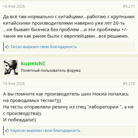
н
16 Янв 2026
#5.277
о
с
Да всё там нормально с китайцами...работаю с крупными
т
китайскими производителями наверно уже лет 20-ть
и
:
...не бывает бизнеса без проблем ...и эти проблемы +/-
такие же как ранее были с европейцами...всё решаемо.
Б
Tarzan
выразил свою благодарность
л
а
г
kuzmichC
о
Почетный пользователь форума
д
а
р
16 Янв 2026
#5.278
н
о
А вы помните как производитель шин Нокиа попалась
с
на проводимых тестах?)))
т
и
На тесты отправляли резину из спец "лаборатории ", а не
:
с производства)).
И побеждали!)
Б
Карлсон
выразил свою благодарность
л