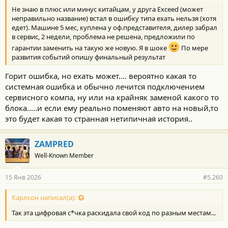
т
Не знаю в плюс или минус китайцам, у друга Exceed (может
и
:
неправильно название) встал в ошибку типа ехать нельзя (хотя
едет). Машине 5 мес, куплена у оф.представителя, дилер забрал
в сервис, 2 недели, проблема не решена, предложили по
гарантии заменить на такую же новую. Я в шоке
По мере
развития событий опишу финальный результат
Горит ошибка, но ехать может.... вероятно какая то
системная ошибка и обычно лечится подключением
сервисного компа, ну или на крайняк заменой какого то
блока.....и если ему реально поменяют авто на новый,то
это будет какая то странная нетипичная история..
ZAMPRED
Well-Known Member
15 Янв 2026
#5.260
Карлсон написал(а):
Так эта цифровая с*чка раскидала свой код по разным местам...