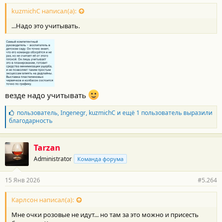
kuzmichC написал(а):
...Надо это учитывать.
везде надо учитывать
Б
пользователь
,
Ingenegr
,
kuzmichC
и ещё 1 пользователь выразили
л
благодарность
а
г
о
Tarzan
д
Administrator
Команда форума
а
р
н
15 Янв 2026
#5.264
о
с
т
Карлсон написал(а):
и
Мне очки розовые не идут... но там за это можно и присесть
: