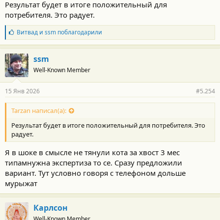
Результат будет в итоге положительный для
потребителя. Это радует.
Б
Витвад
и
ssm
поблагодарили
л
а
г
ssm
о
Well-Known Member
д
а
р
15 Янв 2026
#5.254
н
о
с
Tarzan написал(а):
т
Результат будет в итоге положительный для потребителя. Это
и
:
радует.
Я в шоке в смысле не тянули кота за хвост 3 мес
типамнужна экспертиза то се. Сразу предложили
вариант. Тут условно говоря с телефоном дольше
мурыжат
Карлсон
Well-Known Member