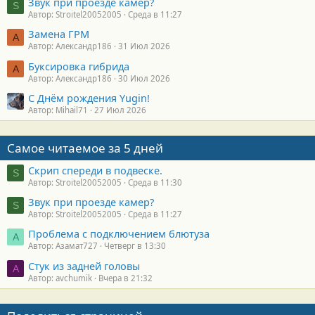
Звук при проезде камер?
S
Автор: Stroitel20052005
Среда в 11:27
Замена ГРМ
А
Автор: Александр186
31 Июл 2026
Буксировка гибрида
А
Автор: Александр186
30 Июл 2026
С Днём рождения Yugin!
Автор: Mihail71
27 Июл 2026
Самое читаемое за 5 дней
Скрип спереди в подвеске.
S
Автор: Stroitel20052005
Среда в 11:30
Звук при проезде камер?
S
Автор: Stroitel20052005
Среда в 11:27
Проблема с подключением блютуза
А
Автор: Азамат727
Четверг в 13:30
Стук из задней головы
A
Автор: avchumik
Вчера в 21:32