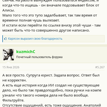
Сейчас на работе вынужден пользоваться яндексом, и
когда что-то ищешь - он вначале подсовывает блок от
Алисы.
Мало того что это тупо задалбывает, так там время от
времени полная чушь вылезает.
И кстати если перейти по ссылке внизу этой чуши - там
может быть что-то совершенно другое написано.
Б
Карлсон
выразил свою благодарность
л
а
г
kuzmichC
о
Почетный пользователь форума
д
а
р
15 Янв 2026
#5.267
н
о
А все просто. Супруга юрист. Задала вопрос. Ответ был
с
не корректен.
т
и
А есть еще история когда ИИ создал не существующее
:
дело, но было так правдоподобно, пока ручки на компе
узнали что такого номера дела не было вообще.
Фильтруйте.
Отсутствие ощущений, есть тоже ощущение. Анатолий