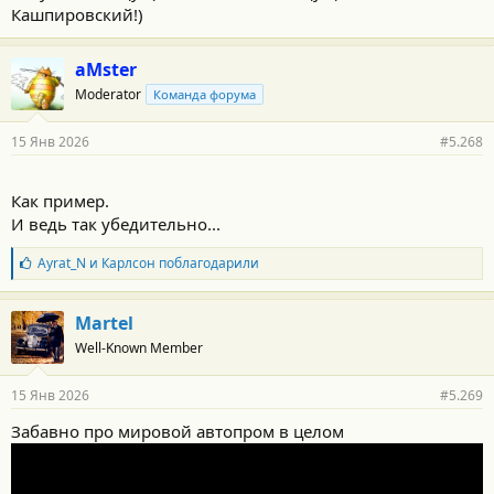
Кашпировский!)
aMster
Moderator
Команда форума
15 Янв 2026
#5.268
Как пример.
И ведь так убедительно...
Б
Ayrat_N
и
Карлсон
поблагодарили
л
а
г
Martel
о
Well-Known Member
д
а
р
15 Янв 2026
#5.269
н
о
Забавно про мировой автопром в целом
с
т
и
: