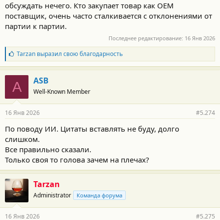
обсуждать нечего. Кто закупает товар как OEM
поставщик, очень часто сталкивается с отклонениями от
партии к партии.
Последнее редактирование:
16 Янв 2026
Б
Tarzan
выразил свою благодарность
л
а
г
ASB
A
о
Well-Known Member
д
а
р
16 Янв 2026
#5.274
н
о
По поводу ИИ. Цитаты вставлять не буду, долго
с
слишком.
т
и
Все правильно сказали.
:
Только своя то голова зачем на плечах?
Tarzan
Administrator
Команда форума
16 Янв 2026
#5.275