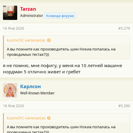
а
г
Tarzan
о
Administrator
Команда форума
д
а
р
16 Янв 2026
#5.279
н
о
с
kuzmichC написал(а):
т
А вы помните как производитель шин Нокиа попалась на
и
:
проводимых тестах?)))
я не помню, мне пофигу, у меня на 10 летней машине
нордман 5 отлично живет и гребет
Карлсон
Well-Known Member
16 Янв 2026
#5.280
kuzmichC написал(а):
А вы помните как производитель шин Нокиа попалась на
проводимых тестах?)))