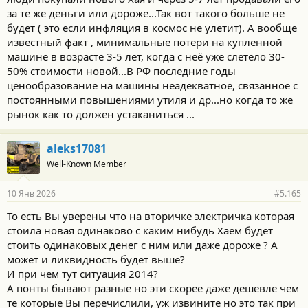
за те же деньги или дороже...Так вот такого больше не
будет ( это если инфляция в космос не улетит). А вообще
известный факт , минимальные потери на купленной
машине в возрасте 3-5 лет, когда с неё уже слетело 30-
50% стоимости новой...В РФ последние годы
ценообразование на машины неадекватное, связанное с
постоянными повышениями утиля и др...но когда то же
рынок как то должен устаканиться ...
aleks17081
Well-Known Member
10 Янв 2026
#5.165
То есть Вы уверены что на вторичке электричка которая
стоила новая одинаково с каким нибудь Хаем будет
стоить одинаковых денег с ним или даже дороже ? А
может и ликвидность будет выше?
И при чем тут ситуация 2014?
А понты бывают разные но эти скорее даже дешевле чем
те которые Вы перечислили, уж извините но это так при