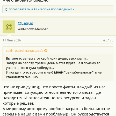
мне становится смешно..
деньги и непрекращающийся поток тех, кто эти деньги заносит
в салоны! И вот китайцы это довольно-таки быстро поняли... И
Б
пользователь
и
Алькапоне
поблагодарили
л
развиваются, кстати, очень быстрыми темпами.... Такими,
а
которые большинству европейских производителей даже и не
г
@Lexus
снились... Да и той же тойоте, кстати... Тойота довольно-таки
@
о
консервативна в развитии, но и там уже поняли, куда надо
Well-Known Member
д
лыжи направлять
. Поэтому: до свидания V8, до свидания
а
механические блокировки и прочее....
р
11 Янв 2026
#5.175
н
о
с
sakh_patrol написал(а):
т
Вы мне то зачем этот свой крик души, высказали...
и
:
Завтра на работу, третий день метет пурга... а я почему то
уверен , что я туда доберусь..
И когда кто то говорит мне
о моей
"рентабельности", мне
становится смешно..
Это не крик души))) Это просто факты. Каждый из нас
принимает ситуацию относительно того места, где
находится. И относительно тех ресурсов и задач,
которые решает.
А мировому автопрому вообще насрать в большинстве
своём на наши с вами проблемы))) Он руководствуется