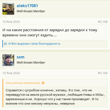
г
aleks17081
о
Well-Known Member
д
а
р
10 Янв 2026
#5.168
н
о
И на какие расстояния от зарядки до зарядки к тому
с
времени они смогут ездить....
т
и
:
Б
Ar$en
выразил свою благодарность
л
а
г
ssm
о
Well-Known Member
д
а
р
10 Янв 2026
#5.169
н
о
с
Алькапоне написал(а):
т
Справится с сугробом конечно , китаец . Я о том , что не
и
:
переведутся на земле русской мужики , любящие Нивы и УАЗы ,
заряженные и не . Хорошо что у нас такие производят . И то
мнение что они никому ненужны , неверное