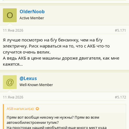
л
а
г
OlderNoob
O
о
Active Member
д
а
р
11 Янв 2026
#5.171
н
о
Я лучше посмотрю на б/у бензинку, чем на б/у
с
электричку. Риск нарваться на то, что с АКБ что-то
т
и
случится очень велик.
:
А ведь АКБ в цене машины дороже двигателя, как мне
кажется...
@Lexus
@
Well-Known Member
11 Янв 2026
#5.172
ASB написал(а):
Прям вот вообще никому не нужны? Прям во всем
автомобилестроении тупик?
На просторах нашей необъятной еще много мест куда