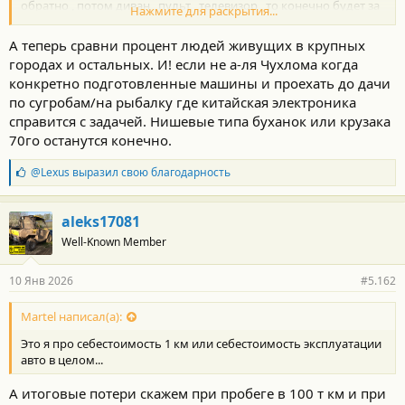
обратно , потом диван , пульт , телевизор , то конечно будет за
Нажмите для раскрытия...
глаза электронных имитаторов .
А теперь сравни процент людей живущих в крупных
городах и остальных. И! если не а-ля Чухлома когда
конкретно подготовленные машины и проехать до дачи
по сугробам/на рыбалку где китайская электроника
справится с задачей. Нишевые типа буханок или крузака
70го останутся конечно.
Б
@Lexus
выразил свою благодарность
л
а
г
aleks17081
о
Well-Known Member
д
а
р
10 Янв 2026
#5.162
н
о
с
Martel написал(а):
т
Это я про себестоимость 1 км или себестоимость эксплуатации
и
:
авто в целом...
А итоговые потери скажем при пробеге в 100 т км и при