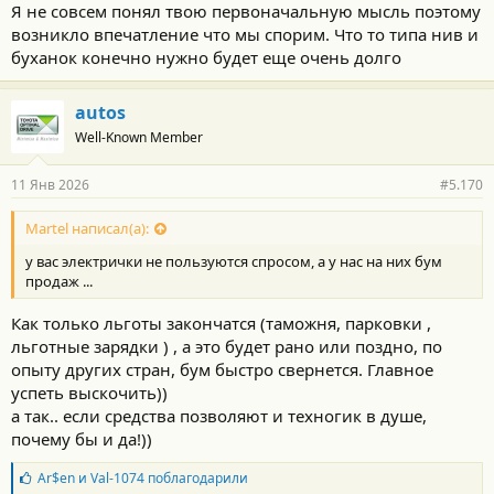
Я не совсем понял твою первоначальную мысль поэтому
возникло впечатление что мы спорим. Что то типа нив и
буханок конечно нужно будет еще очень долго
autos
Well-Known Member
11 Янв 2026
#5.170
Martel написал(а):
у вас электрички не пользуются спросом, а у нас на них бум
продаж ...
Как только льготы закончатся (таможня, парковки ,
льготные зарядки ) , а это будет рано или поздно, по
опыту других стран, бум быстро свернется. Главное
успеть выскочить))
а так.. если средства позволяют и техногик в душе,
почему бы и да!))
Б
Ar$en
и
Val-1074
поблагодарили