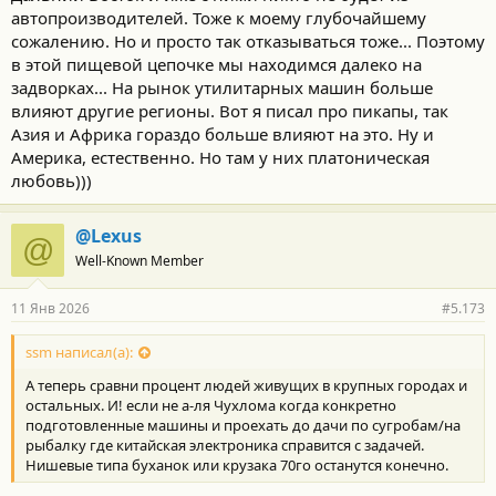
автопроизводителей. Тоже к моему глубочайшему
сожалению. Но и просто так отказываться тоже... Поэтому
в этой пищевой цепочке мы находимся далеко на
задворках... На рынок утилитарных машин больше
влияют другие регионы. Вот я писал про пикапы, так
Азия и Африка гораздо больше влияют на это. Ну и
Америка, естественно. Но там у них платоническая
любовь)))
@Lexus
@
Well-Known Member
11 Янв 2026
#5.173
ssm написал(а):
А теперь сравни процент людей живущих в крупных городах и
остальных. И! если не а-ля Чухлома когда конкретно
подготовленные машины и проехать до дачи по сугробам/на
рыбалку где китайская электроника справится с задачей.
Нишевые типа буханок или крузака 70го останутся конечно.