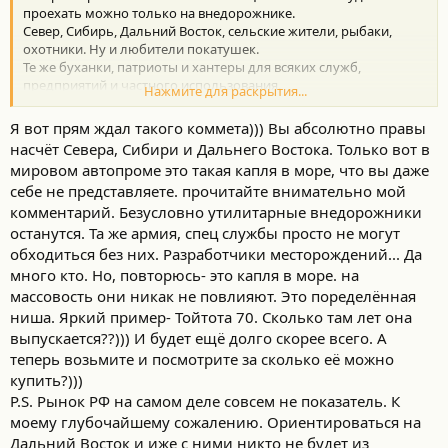
проехать можно только на внедорожнике.
Север, Сибирь, Дальний Восток, сельские жители, рыбаки,
охотники. Ну и любители покатушек.
Те же буханки, патриоты и хантеры для всяких служб,
предприятий и частного использования.
Нажмите для раскрытия...
Да, в районах больших городов все это не нужно. А чуть
дальше...
Я вот прям ждал такого коммета))) Вы абсолютно правы
насчёт Севера, Сибири и Дальнего Востока. Только вот в
мировом автопроме это такая капля в море, что вы даже
себе не представляете. прочитайте внимательно мой
комментарий. Безусловно утилитарные внедорожники
останутся. Та же армия, спец службы просто не могут
обходиться без них. Разработчики месторождений... Да
много кто. Но, повторюсь- это капля в море. на
массовость они никак не повлияют. Это поределённая
ниша. Яркий пример- Тойтота 70. Сколько там лет она
выпускается??))) И будет ещё долго скорее всего. А
теперь возьмите и посмотрите за сколько её можно
купить?)))
P.S. Рынок РФ на самом деле совсем не показатель. К
моему глубочайшему сожалению. Ориентироваться на
Дальний Восток и иже с ними никто не будет из