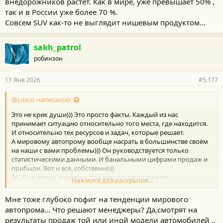
внедорожников растет. Как в мире, уже превышает 50% ,
P.S. Рынок РФ на самом деле совсем не показатель. К моему
так и в России уже более 70 %.
глубочайшему сожалению. Ориентироваться на Дальний
Совсем SUV как-то не выглядит нишевым продуктом...
Восток и иже с ними никто не будет из автопроизводителей.
Тоже к моему глубочайшему сожалению. Но и просто так
отказываться тоже... Поэтому в этой пищевой цепочке мы
sakh_patrol
находимся далеко на задворках... На рынок утилитарных
робинзон
машин больше влияют другие регионы. Вот я писал про
пикапы, так Азия и Африка гораздо больше влияют на это. Ну и
Америка, естественно. Но там у них платоническая любовь)))
11 Янв 2026
#5.177
@Lexus написал(а):
Это не крик души))) Это просто факты. Каждый из нас
принимает ситуацию относительно того места, где находится.
И относительно тех ресурсов и задач, которые решает.
А мировому автопрому вообще насрать в большинстве своём
на наши с вами проблемы))) Он руководствуется только
статистическими данными. И банальными цифрами продаж и
прибыли. Вот и всё, собственно))
P.S. Я не очень понимаю при чём тут ваша личная
Нажмите для раскрытия...
"рентабельность". Мне она точно ни к чему)
Мне тоже глубоко пофиг на тенденции мирового
автопрома... Что решают менеджеры? Да,смотрят на
результаты продаж той или иной модели автомобилей ..