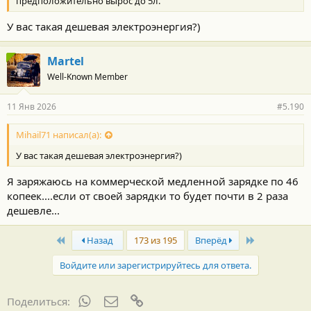
предположительно вырос до 5л.
У вас такая дешевая электроэнергия?)
Martel
Well-Known Member
11 Янв 2026
#5.190
Mihail71 написал(а):
У вас такая дешевая электроэнергия?)
Я заряжаюсь на коммерческой медленной зарядке по 46
копеек....если от своей зарядки то будет почти в 2 раза
дешевле...
First
Last
Назад
173 из 195
Вперёд
Войдите или зарегистрируйтесь для ответа.
WhatsApp
Электронная почта
Ссылка
Поделиться: