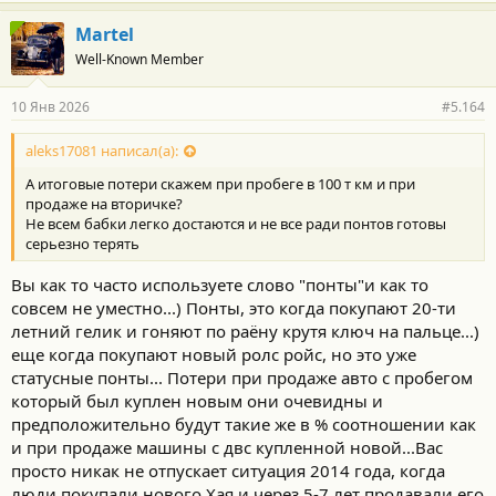
Martel
Well-Known Member
10 Янв 2026
#5.164
aleks17081 написал(а):
А итоговые потери скажем при пробеге в 100 т км и при
продаже на вторичке?
Не всем бабки легко достаются и не все ради понтов готовы
серьезно терять
Вы как то часто используете слово "понты"и как то
совсем не уместно...) Понты, это когда покупают 20-ти
летний гелик и гоняют по раёну крутя ключ на пальце...)
еще когда покупают новый ролс ройс, но это уже
статусные понты... Потери при продаже авто с пробегом
который был куплен новым они очевидны и
предположительно будут такие же в % соотношении как
и при продаже машины с двс купленной новой...Вас
просто никак не отпускает ситуация 2014 года, когда
люди покупали нового Хая и через 5-7 лет продавали его