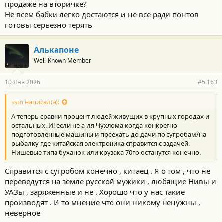
продаже на вторичке?
Не всем бабки легко достаются и не все ради понтов
готовы серьезно терять
Алькапоне
Well-Known Member
10 Янв 2026
#5.163
ssm написал(а):
А теперь сравни процент людей живущих в крупных городах и
остальных. И! если не а-ля Чухлома когда конкретно
подготовленные машины и проехать до дачи по сугробам/на
рыбалку где китайская электроника справится с задачей.
Нишевые типа буханок или крузака 70го останутся конечно.
Справится с сугробом конечно , китаец . Я о том , что не
переведутся на земле русской мужики , любящие Нивы и
УАЗы , заряженные и не . Хорошо что у нас такие
производят . И то мнение что они никому ненужны ,
неверное