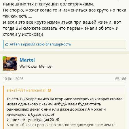
нынешних ттх и ситуации с электричками.
Не спорю, может когда то и измениться все круто но пока
так как есть....
И если это все круто измениться при вашей жизни, вот
тогда Вы сможете сказать что первым знали об этом и
стояли у истоков)))
Б
Ar$en
выразил свою благодарность
л
а
г
Martel
о
Well-Known Member
д
а
р
10 Янв 2026
#5.166
н
о
с
aleks17081 написал(а):
т
То есть Вы уверены что на вторичке электричка которая стоила
и
:
новая одинаково с каким нибудь Хаем будет стоить
одинаковых денег с ним или даже дороже ? А может и
ликвидность будет выше?
И при чем тут ситуация 2014?
А понты бывают разные но эти скорее даже дешевле чем те