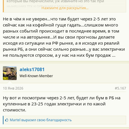
которые Вы перечислили, уж извините но это так при
нынешних ттх и ситуации с электричками.
Нажмите для раскрытия...
Не спорю, может когда то и измениться все круто но пока так
как есть....
Не в чём я не уверен...что там будет через 2-5 лет это
И если это все круто измениться при вашей жизни, вот тогда Вы
сейчас как на кофейной гуще гадать...слишком много
сможете сказать что первым знали об этом и стояли у
разных событий происходит в последнее время, в том
истоков)))
числе и на авторынке...И вы свои прогнозы делаете
исходя из ситуации на РФ рынке, а я исходя из реалий
рынка РБ, а они сейчас сильно разные...у вас электрички
не пользуются спросом, а у нас на них бум продаж ...
aleks17081
Well-Known Member
10 Янв 2026
#5.167
Ну вот и посмотрим через 2-5 лет, будет ли бум в РБ на
купленные в 23-25 годах электрички и по какой
стоимости.
Б
Martel
выразил свою благодарность
л
а