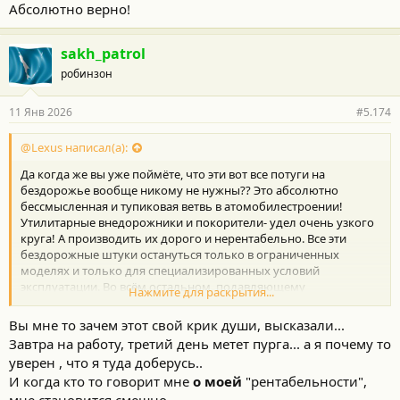
Абсолютно верно!
sakh_patrol
робинзон
11 Янв 2026
#5.174
@Lexus написал(а):
Да когда же вы уже поймёте, что эти вот все потуги на
бездорожье вообще никому не нужны?? Это абсолютно
бессмысленная и тупиковая ветвь в атомобилестроении!
Утилитарные внедорожники и покорители- удел очень узкого
круга! А производить их дорого и нерентабельно. Все эти
бездорожные штуки остануться только в ограниченных
моделях и только для специализированных условий
эксплуатации. Во всём остальном, подавляющему
Нажмите для раскрытия...
большинству потребителей ЗА ГЛАЗА электронных
имитаторов! Вот прям больше и не надо. ну придумают какие-
Вы мне то зачем этот свой крик души, высказали...
то алгоритмы новые- хорошо. Все производители со временем
Завтра на работу, третий день метет пурга... а я почему то
откажутся от механических блокировок и прочего. Абсолютно
уверен , что я туда доберусь..
все. Повторюсь, останутся только утилитарные модели. Типа,
И когда кто то говорит мне
о моей
"рентабельности",
как у тойоты 70-я серия. Ну, пикапы может ещё... В силу их
применения. И то далеко не все. Производителям нужны