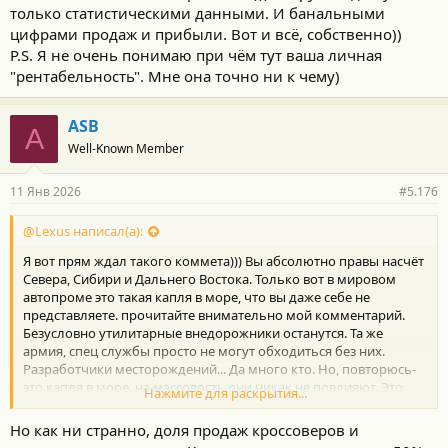
только статистическими данными. И банальными
цифрами продаж и прибыли. Вот и всё, собственно))
P.S. Я не очень понимаю при чём тут ваша личная
"рентабельность". Мне она точно ни к чему)
ASB
A
Well-Known Member
11 Янв 2026
#5.176
@Lexus написал(а):
Я вот прям ждал такого коммета))) Вы абсолютно правы насчёт
Севера, Сибири и Дальнего Востока. Только вот в мировом
автопроме это такая капля в море, что вы даже себе не
представляете. прочитайте внимательно мой комментарий.
Безусловно утилитарные внедорожники останутся. Та же
армия, спец службы просто не могут обходиться без них.
Разработчики месторождений... Да много кто. Но, повторюсь-
это капля в море. на массовость они никак не повлияют. Это
Нажмите для раскрытия...
поределённая ниша. Яркий пример- Тойтота 70. Сколько там
лет она выпускается??))) И будет ещё долго скорее всего. А
Но как ни странно, доля продаж кроссоверов и
теперь возьмите и посмотрите за сколько её можно купить?)))