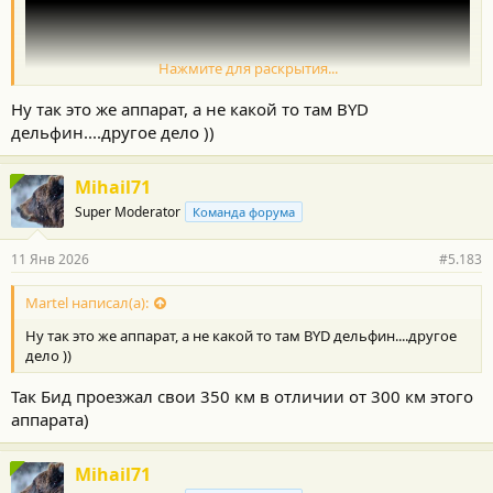
мире
Если даже глава Тойоты говорит, что электричка наносит вред
окружающей среде в 3 раза больше гибрида и в 2 раза больше
Нажмите для раскрытия...
дизеля)
Ну так это же аппарат, а не какой то там BYD
дельфин....другое дело ))
Mihail71
Super Moderator
Команда форума
11 Янв 2026
#5.183
Martel написал(а):
Ну так это же аппарат, а не какой то там BYD дельфин....другое
дело ))
Так Бид проезжал свои 350 км в отличии от 300 км этого
аппарата)
Mihail71