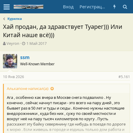
Вход
Регистрация
Курилка
Хай продан, да здравствует Туарег))) Или
Китай наше всё)))
А
Д
Veyron
1 Май 2017
в
а
т
т
ssm
о
а
Well-Known Member
р
н
т
а
е
ч
10 Янв 2026
#5.161
м
а
ы
л
Алькапоне написал(а):
а
Ага , особенно как вчера в Москве снега подвалило . Ну
конечно , сейчас начнут писари - это всего на пару дней , это
бывает раз в 50 лет и туды и сюды . Конечно нужны настоящие
внедорожнники , куда без них , сужу по своей местности и
вокруг неё на пару тысяч километров по кругу . Пусть
расскажет эту байку северянину где нибудь в поезде по дороге
к морю . Если живешь в городе и ездишь только дом работа и