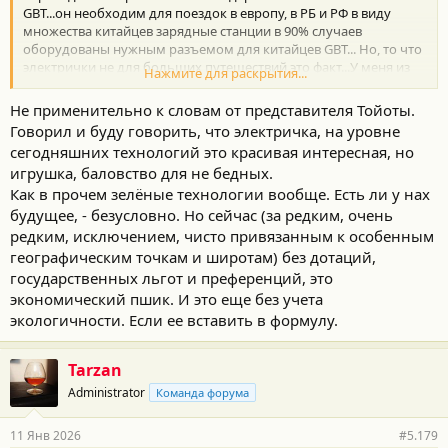
GBT...он необходим для поездок в европу, в РБ и РФ в виду
множества китайцев зарядные станции в 90% случаев
оборудованы нужным разъемом для китайцев GBT... Но, то что
электрички не для больших путешествий это факт...У меня из
Нажмите для раскрытия...
обещанных китайцами 715км пробега реально летом
проезжает +/-500км... а сейчас когда началась настоящая зима
Не применительно к словам от представителя Тойоты.
хорошо если на 300 хватит...,но для меня это не проблема, РБ
Говорил и буду говорить, что электричка, на уровне
маленькая и мне хватает этого пробега ... 90% моего пробега
сегодняшних технологий это красивая интересная, но
это город и пригород...и езжу на электричке точно также как и
игрушка, баловство для не бедных.
ранее на Хае, только сильно дешевле...Был бы я
председателем колхоза и жил бы в деревне, ну конечно я бы
Как в прочем зелёные технологии вообще. Есть ли у нах
выбрал Прадо (на фига тот зикр по полям ездить)). Поэтому не
будущее, - безусловно. Но сейчас (за редким, очень
раз тут на форуме и писал, что каждый выбирает авто под свою
редким, исключением, чисто привязанным к особенным
логистику и условия эксплуатации.
географическим точкам и широтам) без дотаций,
p/s А глава Тойоты и не такого сейчас наговорит в оправдание
государственных льгот и преференций, это
своей не дальновидной стратегии..) На рынке электричек у
экономический пшик. И это еще без учета
тойоты полное фиаско и крыть китайцев и остальных ему
просто нечем на данный момент...ставку делают на новые
экологичности. Если ее вставить в формулу.
прорывные технологии, типа водородного двигателя или
нового вида твердотельных батарей... Прорвёт у них или нет? Я
Tarzan
думаю в ближайшее время точно нет...
Administrator
Команда форума
11 Янв 2026
#5.179