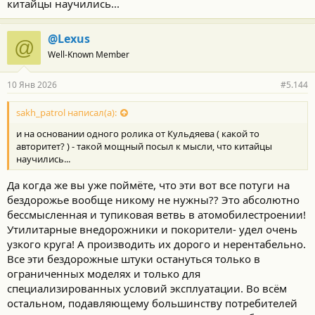
китайцы научились...
@Lexus
@
Well-Known Member
10 Янв 2026
#5.144
sakh_patrol написал(а):
и на основании одного ролика от Кульдяева ( какой то
авторитет? ) - такой мощный посыл к мысли, что китайцы
научились...
Да когда же вы уже поймёте, что эти вот все потуги на
бездорожье вообще никому не нужны?? Это абсолютно
бессмысленная и тупиковая ветвь в атомобилестроении!
Утилитарные внедорожники и покорители- удел очень
узкого круга! А производить их дорого и нерентабельно.
Все эти бездорожные штуки остануться только в
ограниченных моделях и только для
специализированных условий эксплуатации. Во всём
остальном, подавляющему большинству потребителей