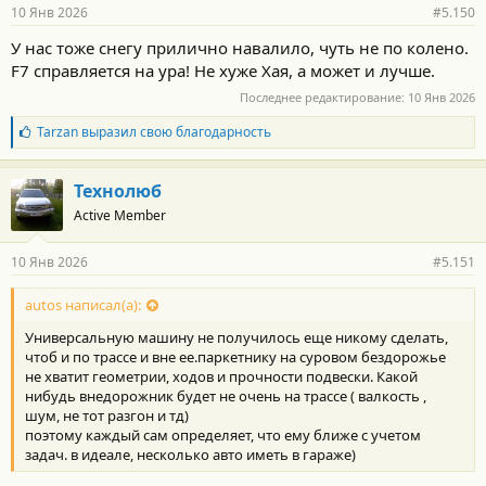
10 Янв 2026
#5.150
У нас тоже снегу прилично навалило, чуть не по колено.
F7 справляется на ура! Не хуже Хая, а может и лучше.
Последнее редактирование:
10 Янв 2026
Б
Tarzan
выразил свою благодарность
л
а
г
Технолюб
о
Active Member
д
а
р
10 Янв 2026
#5.151
н
о
с
autos написал(а):
т
Универсальную машину не получилось еще никому сделать,
и
:
чтоб и по трассе и вне ее.паркетнику на суровом бездорожье
не хватит геометрии, ходов и прочности подвески. Какой
нибудь внедорожник будет не очень на трассе ( валкость ,
шум, не тот разгон и тд)
поэтому каждый сам определяет, что ему ближе с учетом
задач. в идеале, несколько авто иметь в гараже)