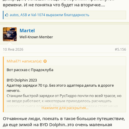
:
времени. И не понятка что будет на вторичке....
Б
autos
,
ASB
и
Val-1074
выразили благодарность
л
а
г
Martel
о
Well-Known Member
д
а
р
10 Янв 2026
#5.156
н
о
с
Mihail71 написал(а):
т
Вот рассказ с Прадоклуба
и
:
BYD Dolphin 2023
Адаптер зарядки 70 т.р. Без этого адаптера делать в дороге
нечего.
Станции быстрой зарядки от РусГидро почти по всей трассе, но
не везде работают, к некоторым приходилось расчищать
дорогу от снега лопатой. Причем иногда зарядки стоят не на
Нажмите для раскрытия...
федеральной трассе, а в 5-8 км в стороне.
Есть отрезки где зарядок нет, и тут спасало, что владельцы
Отчаянные люди, поехать в такое большое путешествие,
придорожных кафе устанавливают обычные розетки на улице,
да еще зимой на BYD Dolphin..это очень маленькая
правда заряжаться на такой розетке, чтобы дотянуть до