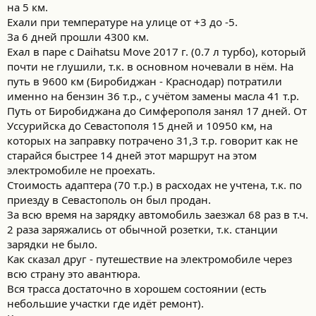
на 5 км.
Ехали при температуре на улице от +3 до -5.
За 6 дней прошли 4300 км.
Ехал в паре с Daihatsu Move 2017 г. (0.7 л турбо), который
почти не глушили, т.к. в основном ночевали в нём. На
путь в 9600 км (Биробиджан - Краснодар) потратили
именно на бензин 36 т.р., с учётом замены масла 41 т.р.
Путь от Биробиджана до Симферополя занял 17 дней. От
Уссурийска до Севастополя 15 дней и 10950 км, на
которых на заправку потрачено 31,3 т.р. говорит как не
старайся быстрее 14 дней этот маршрут на этом
электромобиле не проехать.
Стоимость адаптера (70 т.р.) в расходах не учтена, т.к. по
приезду в Севастополь он был продан.
За всю время на зарядку автомобиль заезжал 68 раз в т.ч.
2 раза заряжались от обычной розетки, т.к. станции
зарядки не было.
Как сказал друг - путешествие на электромобиле через
всю страну это авантюра.
Вся трасса достаточно в хорошем состоянии (есть
небольшие участки где идёт ремонт).