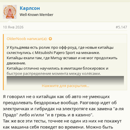
а
г
Карлсон
о
Well-Known Member
д
а
р
10 Янв 2026
#5.147
н
о
с
OlderNoob написал(а):
т
У Кульдяева есть ролик про офф-роуд, где новые китайцы
и
:
схлестнулись с Mitsubishi Pajero Sport на механике.
Китайцы ехали там, где Митцу вставал и не мог продолжить
движение.
Китайцы отлично научились в имитации блокировок и
быстрое распределение момента между колёсами.
Нажмите для раскрытия...
Я говорил не о китайцах как об авто не умеющих
преодолевать бездорожье вообще. Разговор идет об
электричках и гибридах на электротяге как замена "а-ля
Прадо" либо и/или "и в грязь и в казино".
Так же все эти тесты, точнее не один из них не покажут
как машина себя поведет во времени. Можно быть