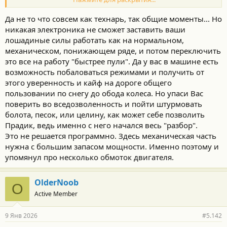
"снег", при котором у меня работают 2 эл.двигателя (то есть
полный привод), мощность и крутящий момент
Да не то что совсем как технарь, так общие моменты... Но
ограничены,плавный старт и комфортный режим подвески...и
никакая электроника не сможет заставить ваши
это прям очень комфортно ездить по зимней дороге...Для
лошадиные силы работать как на нормальном,
бездорожья существуют другие алгоритмы,а если нет, при
механическом, понижающем ряде, и потом переключить
необходимости инженеры с программируют нужную
прошивку или с корректируют имеющуюся и она по воздуху
это все на работу "быстрее пули". Да у вас в машине есть
прилетит к вам через интернет и установится без всяких
возможность побаловаться режимами и получить от
заездов к дилеру...Ну да,это уже больше какой то девайс на
этого уверенность и кайф на дороге общего
колесах, а не классический авто...но таковы тенденции
пользовании по снегу до обода колеса. Но упаси Вас
развития автопрома.
поверить во вседозволенность и пойти штурмовать
болота, песок, или целину, как может себе позволить
Прадик, ведь именно с него начался весь "разбор".
Это не решается программно. Здесь механическая часть
нужна с большим запасом мощности. Именно поэтому и
упомянул про несколько обмоток двигателя.
OlderNoob
O
Active Member
9 Янв 2026
#5.142