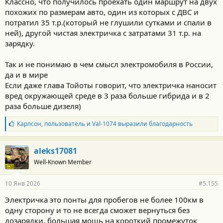
Классно, что получилось проехать один маршрут на двух
похожих по размерам авто, один из которых с ДВС и
потратил 35 т.р.(который не глушили сутками и спали в
ней), другой чистая электричка с затратами 31 т.р. на
зарядку.
Так и не понимаю в чем смысл электромобиля в России,
да и в мире
Если даже глава Тойоты говорит, что электричка наносит
вред окружающей среде в 3 раза больше гибрида и в 2
раза больше дизеля)
Б
Карлсон
,
пользователь
и
Val-1074
выразили благодарность
л
а
г
aleks17081
о
Well-Known Member
д
а
р
10 Янв 2026
#5.155
н
о
Электричка это понты для пробегов не более 100км в
с
одну сторону и то не всегда сможет вернуться без
т
и
дозарядки, большая мощь на короткий промежуток