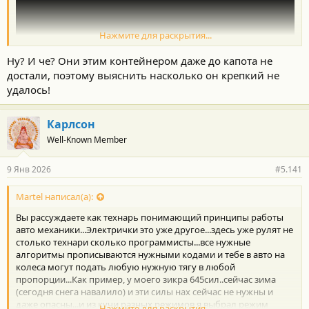
Нажмите для раскрытия...
Ну? И че? Они этим контейнером даже до капота не
достали, поэтому выяснить насколько он крепкий не
удалось!
Карлсон
Well-Known Member
9 Янв 2026
#5.141
Martel написал(а):
Вы рассуждаете как технарь понимающий принципы работы
авто механики...Электрички это уже другое...здесь уже рулят не
столько технари сколько программисты...все нужные
алгоритмы прописываются нужными кодами и тебе в авто на
колеса могут подать любую нужную тягу в любой
пропорции...Как пример, у моего зикра 645сил..сейчас зима
(сегодня снега навалило) и эти силы нах сейчас не нужны и
даже опасны...и из кучи разных режимов я выбрал режим
Нажмите для раскрытия...