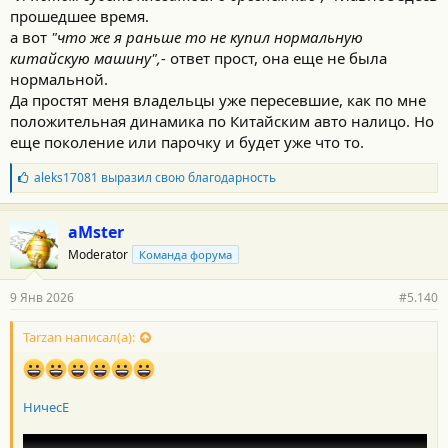
прошедшее время.
а вот
"что же я раньше то не купил нормальную
китайскую машину",-
ответ прост, она еще не была
нормальной.
Да простят меня владельцы уже пересевшие, как по мне
положительная динамика по Китайским авто налицо. Но
еще поколение или парочку и будет уже что то.
Б
aleks17081
выразил свою благодарность
л
а
г
aMster
о
Moderator
Команда форума
д
а
р
9 Янв 2026
#5.140
н
о
с
Tarzan написал(а):
т
и
:
НичесЕ