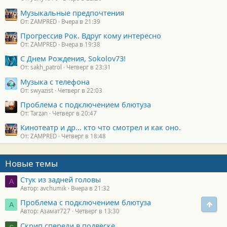
Музыкальные предпочтения
От: ZAMPRED
Вчера в 21:39
Прогрессив Рок. Вдруг кому интересно
От: ZAMPRED
Вчера в 19:38
С Днем Рождения, Sokolov73!
От: sakh_patrol
Четверг в 23:31
Музыка с телефона
От: swyazist
Четверг в 22:03
Проблема с подключением блютуза
От: Tarzan
Четверг в 20:47
Кинотеатр и др... кто что смотрел и как оно.
От: ZAMPRED
Четверг в 18:48
Новые темы
Стук из задней головы
A
Автор: avchumik
Вчера в 21:32
Проблема с подключением блютуза
Свер
А
Автор: Азамат727
Четверг в 13:30
Скрип спереди в подвеске.