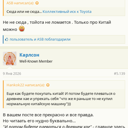
ASB написал(а):
Сюда или не сюда...
Коллективный иск к Toyota
Не не сюда , тойота не ломается . Только про Китай
можно
Б
пользователь
и
ASB
поблагодарили
л
а
г
Карлсон
о
Well-Known Member
д
а
р
9 Янв 2026
#5.139
н
о
с
Hankok22 написал(а):
т
Еще как будете покупать китай! И потом будете плеваться о
и
:
древнем хае и упрекать себя "что же я раньше то не купил
нормальную китайскую машину")))
В вашем посте все прекрасно и все правда.
Но читаать его нудно буквально...
"И потом будете плеваться о древнем хае",
- главное здесь