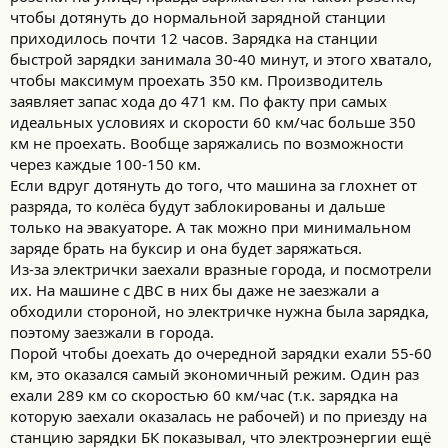
чтобы дотянуть до нормальной зарядной станции
приходилось почти 12 часов. Зарядка на станции
быстрой зарядки занимала 30-40 минут, и этого хватало,
чтобы максимум проехать 350 км. Производитель
заявляет запас хода до 471 км. По факту при самых
идеальных условиях и скорости 60 км/час больше 350
км не проехать. Вообще заряжались по возможности
через каждые 100-150 км.
Если вдруг дотянуть до того, что машина за глохнет от
разряда, то колёса будут заблокированы и дальше
только на эвакуаторе. А так можно при минимальном
заряде брать на буксир и она будет заряжаться.
Из-за электрички заехали вразные города, и посмотрели
их. На машине с ДВС в них бы даже не заезжали а
обходили стороной, но электричке нужна была зарядка,
поэтому заезжали в города.
Порой чтобы доехать до очередной зарядки ехали 55-60
км, это оказался самый экономичный режим. Один раз
ехали 289 км со скоростью 60 км/час (т.к. зарядка на
которую заехали оказалась не рабочей) и по приезду на
станцию зарядки БК показывал, что электроэнергии ещё