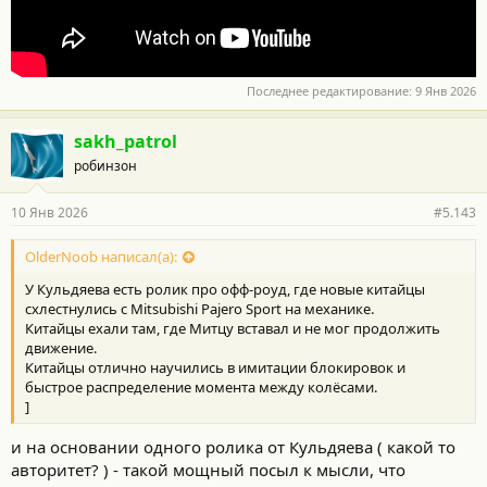
Последнее редактирование:
9 Янв 2026
sakh_patrol
робинзон
10 Янв 2026
#5.143
OlderNoob написал(а):
У Кульдяева есть ролик про офф-роуд, где новые китайцы
схлестнулись с Mitsubishi Pajero Sport на механике.
Китайцы ехали там, где Митцу вставал и не мог продолжить
движение.
Китайцы отлично научились в имитации блокировок и
быстрое распределение момента между колёсами.
]
и на основании одного ролика от Кульдяева ( какой то
авторитет? ) - такой мощный посыл к мысли, что