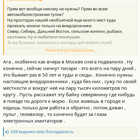
т
Прям вот вообще никому не нужны? Прям во всем
и
:
автомобилестроении тупик?
На просторах нашей необъятной еще много мест куда
проехать можно только на внедорожнике.
Север, Сибирь, Дальний Восток, сельские жители, рыбаки,
охотники. Ну и любители покатушек.
Те же буханки, патриоты и хантеры для всяких служб,
предприятий и частного использования.
Нажмите для раскрытия...
Да, в районах больших городов все это не нужно. А чуть
дальше...
Ага , особенно как вчера в Москве снега подвалило . Ну
конечно , сейчас начнут писари - это всего на пару дней ,
это бывает раз в 50 лет и туды и сюды . Конечно нужны
настоящие внедорожнники , куда без них , сужу по своей
местности и вокруг неё на пару тысяч километров по
кругу . Пусть расскажет эту байку северянину где нибудь
в поезде по дороге к морю . Если живешь в городе и
ездишь только дом работа и обратно , потом диван ,
пульт , телевизор , то конечно будет за глаза
электронных имитаторов .
Б
ASB
выразил свою благодарность
л