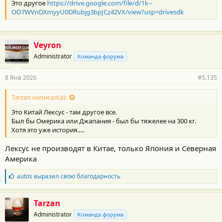
Это другое
https://drive.google.com/file/d/1k--
и
:
OO7WVnDXmyyU0DRubjg3bpJCz42VX/view?usp=drivesdk
Veyron
Administrator
Команда форума
8 Янв 2026
#5.135
Tarzan написал(а):
Это Китай Лексус - там другое все.
Был бы Омерика или Джапания - был бы тяжелее на 300 кг.
Хотя это уже история.....
Лексус не производят в Китае, только Япония и Северная
Америка
Б
autos
выразил свою благодарность
л
а
г
Tarzan
о
Administrator
Команда форума
д