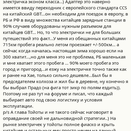
электричка эконом класса...) Адаптер это наверно
нормальной зарядной станции приходилось почти 12 часов.
имеется ввиду переходник с европейского стандарта ССS
Зарядка на станции быстрой зарядки занимала 30-40 минут, и
этого хватало, чтобы максимум проехать 350 км.
на китайский GBT...он необходим для поездок в европу, в
Производитель заявляет запас хода до 471 км. По факту при
РБ и РФ в виду множества китайцев зарядные станции в
самых идеальных условиях и скорости 60 км/час больше 350
90% случаев оборудованы нужным разъемом для
км не проехать. Вообще заряжались по возможности через
китайцев GBT... Но, то что электрички не для больших
каждые 100-150 км.
путешествий это факт...У меня из обещанных китайцами
Если вдруг дотянуть до того, что машина за глохнет от
715км пробега реально летом проезжает +/-500км... а
разряда, то колёса будут заблокированы и дальше только на
эвакуаторе. А так можно при минимальном заряде брать на
сейчас когда началась настоящая зима хорошо если на
буксир и она будет заряжаться.
300 хватит...,но для меня это не проблема, РБ маленькая
Из-за электрички заехали вразные города, и посмотрели их. На
и мне хватает этого пробега ... 90% моего пробега это
машине с ДВС в них бы даже не заезжали а обходили стороной,
город и пригород...и езжу на электричке точно также как
но электричке нужна была зарядка, поэтому заезжали в
и ранее на Хае, только сильно дешевле...Был бы я
города.
председателем колхоза и жил бы в деревне, ну конечно я
Порой чтобы доехать до очередной зарядки ехали 55-60 км,
это оказался самый экономичный режим. Один раз ехали 289
бы выбрал Прадо (на фига тот зикр по полям ездить)).
км со скоростью 60 км/час (т.к. зарядка на которую заехали
Поэтому не раз тут на форуме и писал, что каждый
оказалась не рабочей) и по приезду на станцию зарядки БК
выбирает авто под свою логистику и условия
показывал, что электроэнергии ещё на 5 км.
эксплуатации.
Ехали при температуре на улице от +3 до -5.
p/s А глава Тойоты и не такого сейчас наговорит в
За 6 дней прошли 4300 км.
оправдание своей не дальновидной стратегии..) На
Ехал в паре с Daihatsu Move 2017 г. (0.7 л турбо), который почти
не глушили, т.к. в основном ночевали в нём. На путь в 9600 км
рынке электричек у тойоты полное фиаско и крыть
(Биробиджан - Краснодар) потратили именно на бензин 36 т.р.,
китайцев и остальных ему просто нечем на данный