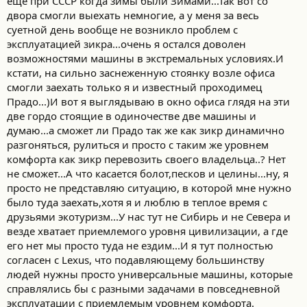
ещё при СССР когда зимы были Зимами...Так вот со
про несколько обмоток двигателя.
двора смогли выехать немногие, а у меня за весь
суетной день вообще не возникло проблем с
эксплуатацией зикра...очень я остался доволен
возможностями машины в экстремальных условиях.И
кстати, на сильно заснеженную стоянку возле офиса
смогли заехать только я и известный проходимец
Прадо...)И вот я выглядываю в окно офиса глядя на эти
две гордо стоящие в одиночестве две машины и
думаю...а сможет ли Прадо так же как зикр динамично
разгоняться, рулиться и просто с таким же уровнем
комфорта как зикр перевозить своего владельца..? Нет
не сможет...А что касается болот,песков и целины...ну, я
просто не представляю ситуацию, в которой мне нужно
было туда заехать,хотя я и люблю в теплое время с
друзьями экотуризм...У нас тут не Сибирь и не Севера и
везде хватает приемлемого уровня цивилизации, а где
его нет мы просто туда не ездим...И я тут полностью
согласен с Lexus, что подавляющему большинству
людей нужны просто универсальные машины, которые
справлялись бы с разными задачами в повседневной
эксплуатации с приемлемым уровнем комфорта.