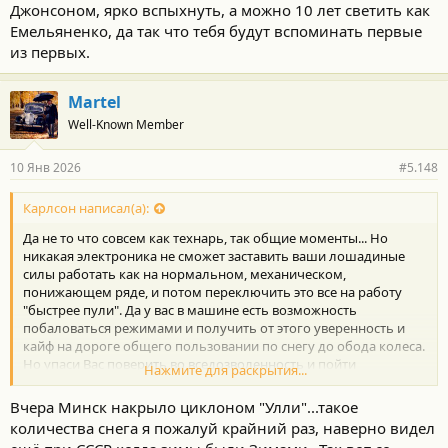
Джонсоном, ярко вспыхнуть, а можно 10 лет светить как
Емельяненко, да так что тебя будут вспоминать первые
из первых.
Martel
Well-Known Member
10 Янв 2026
#5.148
Карлсон написал(а):
Да не то что совсем как технарь, так общие моменты... Но
никакая электроника не сможет заставить ваши лошадиные
силы работать как на нормальном, механическом,
понижающем ряде, и потом переключить это все на работу
"быстрее пули". Да у вас в машине есть возможность
побаловаться режимами и получить от этого уверенность и
кайф на дороге общего пользовании по снегу до обода колеса.
Но упаси Вас поверить во вседозволенность и пойти
Нажмите для раскрытия...
штурмовать болота, песок, или целину, как может себе
позволить Прадик, ведь именно с него начался весь "разбор".
Вчера Минск накрыло циклоном "Улли"...такое
Это не решается программно. Здесь механическая часть нужна
количества снега я пожалуй крайний раз, наверно видел
с большим запасом мощности. Именно поэтому и упомянул