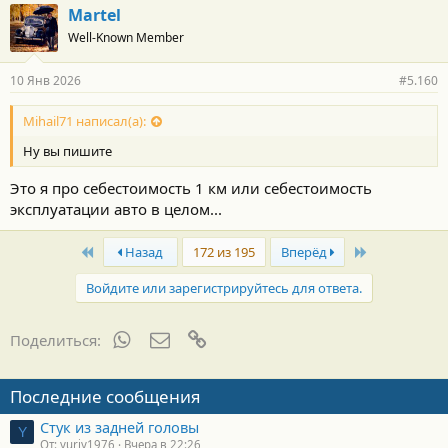
Martel
Well-Known Member
10 Янв 2026
#5.160
Mihail71 написал(а):
Ну вы пишите
Это я про себестоимость 1 км или себестоимость
эксплуатации авто в целом...
First
Last
Назад
172 из 195
Вперёд
Войдите или зарегистрируйтесь для ответа.
WhatsApp
Электронная почта
Ссылка
Поделиться:
Последние сообщения
Стук из задней головы
Y
От: yuriy1976
Вчера в 22:26