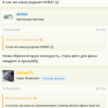
А как же наша родная НИВА? )))
autos
Well-Known Member
10 Янв 2026
#5.152
Технолюб написал(а):
А как же наша родная НИВА? )))
Нива обрела вторую молодость, стала авто для фана-
квадрик в крышей))
Mihail71
Super Moderator
Команда форума
10 Янв 2026
#5.153
Martel написал(а):
и кстати, на сильно заснеженную стоянку возле офиса смогли