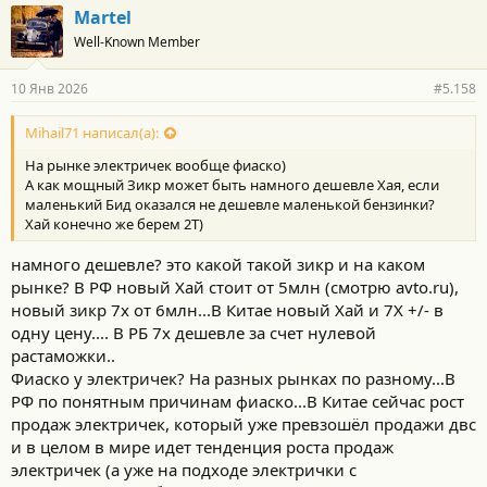
г
Martel
о
Well-Known Member
д
а
р
10 Янв 2026
#5.158
н
о
с
Mihail71 написал(а):
т
На рынке электричек вообще фиаско)
и
:
А как мощный Зикр может быть намного дешевле Хая, если
маленький Бид оказался не дешевле маленькой бензинки?
Хай конечно же берем 2Т)
намного дешевле? это какой такой зикр и на каком
рынке? В РФ новый Хай стоит от 5млн (смотрю avto.ru),
новый зикр 7х от 6млн...В Китае новый Хай и 7Х +/- в
одну цену.... В РБ 7х дешевле за счет нулевой
растаможки..
Фиаско у электричек? На разных рынках по разному...В
РФ по понятным причинам фиаско...В Китае сейчас рост
продаж электричек, который уже превзошёл продажи двс
и в целом в мире идет тенденция роста продаж
электричек (а уже на подходе электрички с