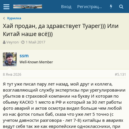
Вход
Регистрация
Курилка
Хай продан, да здравствует Туарег))) Или
Китай наше всё)))
А
Д
Veyron
1 Май 2017
в
а
т
т
ssm
о
а
Well-Known Member
р
н
т
а
е
ч
8 Янв 2026
#5.131
м
а
ы
л
Я тут уже писал пару лет назад, мой друг и коллега,
а
возглавляющий службу экспертизы при урегулировании
убытков в страховой компании на букву И которая по
обьему КАСКО 1 место в РФ и который за 30 лет работы
фото аварий и актов осмотра видел больше чем любой
из нас фоток голых баб, сказа что уже лет 5 точно (с
учетом давности разговора - лет 7-8) китайцы в авариях
ведут себя так же как европейские одноклассники, при