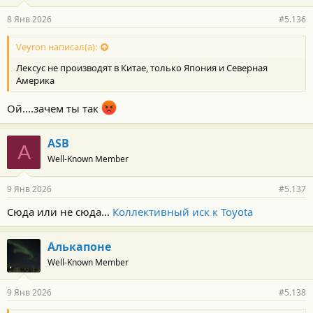
а
р
8 Янв 2026
#5.136
н
о
с
Veyron написал(а):
т
Лексус не производят в Китае, только Япония и Северная
и
:
Америка
Ой....зачем ты так
ASB
A
Well-Known Member
9 Янв 2026
#5.137
Сюда или не сюда...
Коллективный иск к Toyota
Алькапоне
Well-Known Member
9 Янв 2026
#5.138