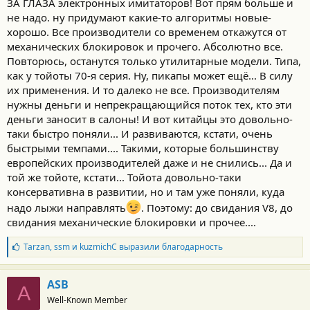
ЗА ГЛАЗА электронных имитаторов! Вот прям больше и
не надо. ну придумают какие-то алгоритмы новые-
хорошо. Все производители со временем откажутся от
механических блокировок и прочего. Абсолютно все.
Повторюсь, останутся только утилитарные модели. Типа,
как у тойоты 70-я серия. Ну, пикапы может ещё... В силу
их применения. И то далеко не все. Производителям
нужны деньги и непрекращающийся поток тех, кто эти
деньги заносит в салоны! И вот китайцы это довольно-
таки быстро поняли... И развиваются, кстати, очень
быстрыми темпами.... Такими, которые большинству
европейских производителей даже и не снились... Да и
той же тойоте, кстати... Тойота довольно-таки
консервативна в развитии, но и там уже поняли, куда
надо лыжи направлять
. Поэтому: до свидания V8, до
свидания механические блокировки и прочее....
Б
Tarzan
,
ssm
и
kuzmichC
выразили благодарность
л
а
г
ASB
A
о
Well-Known Member
д