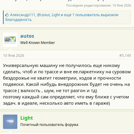
Последнее редактирование:
10 Янв 2026
Б
Александр111
,
@Lexus
,
Light
и ещё 1 пользователь выразили
л
благодарность
а
г
о
autos
д
Well-Known Member
а
р
н
10 Янв 2026
#5.149
о
с
Универсальную машину не получилось еще никому
т
сделать, чтоб и по трассе и вне ее.паркетнику на суровом
и
:
бездорожье не хватит геометрии, ходов и прочности
подвески. Какой нибудь внедорожник будет не очень на
трассе ( валкость , шум, не тот разгон и тд)
поэтому каждый сам определяет, что ему ближе с учетом
задач. в идеале, несколько авто иметь в гараже)
Light
Почетный пользователь форума