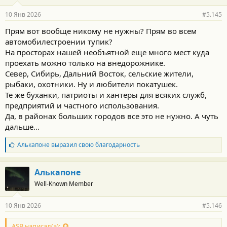
а
р
10 Янв 2026
#5.145
н
о
Прям вот вообще никому не нужны? Прям во всем
с
автомобилестроении тупик?
т
и
На просторах нашей необъятной еще много мест куда
:
проехать можно только на внедорожнике.
Север, Сибирь, Дальний Восток, сельские жители,
рыбаки, охотники. Ну и любители покатушек.
Те же буханки, патриоты и хантеры для всяких служб,
предприятий и частного использования.
Да, в районах больших городов все это не нужно. А чуть
дальше...
Б
Алькапоне
выразил свою благодарность
л
а
г
Алькапоне
о
Well-Known Member
д
а
р
10 Янв 2026
#5.146
н
о
с
ASB написал(а):