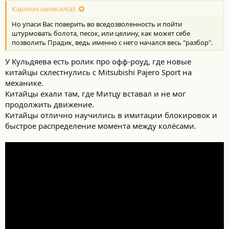
Карлсон написал(а):
Но упаси Вас поверить во вседозволенность и пойти
штурмовать болота, песок, или целину, как может себе
позволить Прадик, ведь именно с него начался весь "разбор".
У Кульдяева есть ролик про офф-роуд, где новые
китайцы схлестнулись с Mitsubishi Pajero Sport на
механике.
Китайцы ехали там, где Митцу вставал и не мог
продолжить движение.
Китайцы отлично научились в имитации блокировок и
быстрое распределение момента между колёсами.