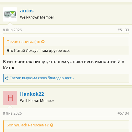
autos
Well-Known Member
8 Янв 2026
#5.133
Tarzan написал(а):
Это Китай Лексус - там другое все.
В интернетах пишут, что лексус пока весь импортный в
Китае
Б
Tarzan
выразил свою благодарность
л
а
г
Hankok22
H
о
Well-Known Member
д
а
р
8 Янв 2026
#5.134
н
о
с
SonnyBlack написал(а):
т