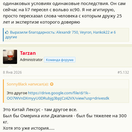
одинаковых условиях одинаковые последствия. Он сам
сейчас на li7 пересел с вольво хс90. Я не агитирую,
просто пересказал слова человека с которым дружу 25
лет и экспертизе которого доверяю
Б
Выразили благодарность:
Alexandr 750
,
Veyron
,
Hankok22
и 6
л
другие
а
г
о
Tarzan
д
Administrator
Команда форума
а
р
н
8 Янв 2026
#5.132
о
с
т
SonnyBlack написал(а):
и
Это другое
https://drive.google.com/file/d/1k--
:
OO7WVnDXmyyU0DRubjg3bpJCz42VX/view?usp=drivesdk
Это Китай Лексус - там другое все.
Был бы Омерика или Джапания - был бы тяжелее на 300
кг.
Хотя это уже история.....