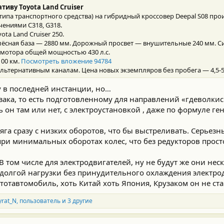
тиву Toyota Land Cruiser
ипа транспортного средства) на гибридный кроссовер Deepal S08 прои
ениями C318, G318.
ota Land Cruiser 250.
олёсная база — 2880 мм. Дорожный просвет — внушительные 240 мм. С
ромотора общей мощностью 430 л.с.
100 км.
Посмотреть вложение 94784
 альтернативным каналам. Цена новых экземпляров без пробега — 4,5-5
у в последней инстанции, но…
зака, то есть подготовленному для направлений «гдеволкис
ь он там или нет, с электроустановкой , даже по формуле ге
тяга сразу с низких оборотов, что бы выстреливать. Серьез
и минимальных оборотах колес, что без редукторов прост
 том числе для электродвигателей, ну не будут же они нес
е долгой нагрузки без принудительного охлаждения электр
этотавтомобиль, хоть Китай хоть Япония, Крузаком он не ста
yrat_N
,
пользователь
и 3 другие