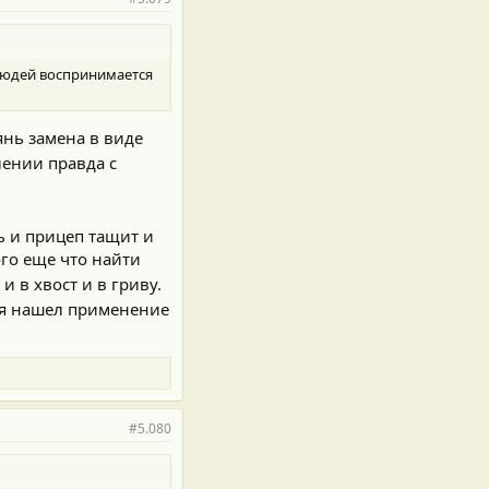
 людей воспринимается
янь замена в виде
лении правда с
ь и прицеп тащит и
го еще что найти
и в хвост и в гриву.
я нашел применение
#5.080