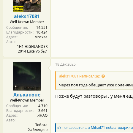
м
а
ы
л
а
aleks17081
Well-Known Member
Сообщения
14.551
Благодарности
10.424
Адрес
Москва
Авто
1H1 HIGHLANDER
2014 Luxe V6 был
18 Дек 2025
aleks17081 написал(а):
Через пол года обещают уже с оленями
Алькапоне
Позже будут разговоры , у меня ещ
Well-Known Member
Сообщения
4.710
Благодарности
3.661
Адрес
ЯНАО
Авто
Тойота
Б
пользователь
и
Mihail71
поблагодарили
Хайлендер
л