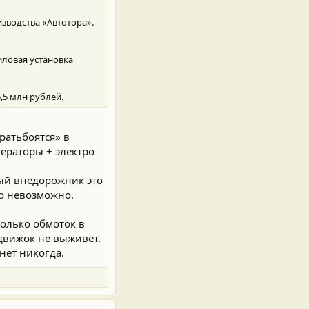
зводства «Автотора».
иловая установка
,5 млн рублей.
ратьбоятся» в
нераторы + электро
ный внедорожник это
о невозможно.
колько обмоток в
одвижок не выживет.
нет никогда.