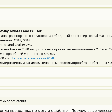
тиву Toyota Land Cruiser
ипа транспортного средства) на гибридный кроссовер Deepal S08 прои
ениями C318, G318.
ota Land Cruiser 250.
олёсная база — 2880 мм. Дорожный просвет — внушительные 240 мм. С
ромотора общей мощностью 430 л.с.
100 км.
Посмотреть вложение 94784
 альтернативным каналам. Цена новых экземпляров без пробега — 4,5-5
ейчас все ставят.
 Хонда проводила, но могу и ошибится. Пордрулевые лепес