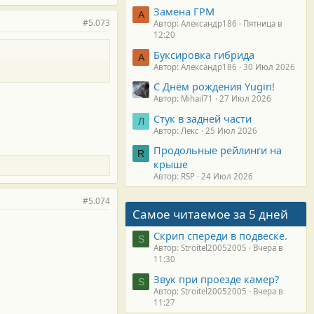
Замена ГРМ
А
#5.073
Автор: Александр186
Пятница в
12:20
Буксировка гибрида
А
Автор: Александр186
30 Июл 2026
С Днём рождения Yugin!
Автор: Mihail71
27 Июл 2026
Стук в задней части
Л
Автор: Лекс
25 Июл 2026
Продольные рейлинги на
R
крыше
Автор: RSP
24 Июл 2026
#5.074
Самое читаемое за 5 дней
Скрип спереди в подвеске.
S
Автор: Stroitel20052005
Вчера в
11:30
Звук при проезде камер?
S
Автор: Stroitel20052005
Вчера в
11:27