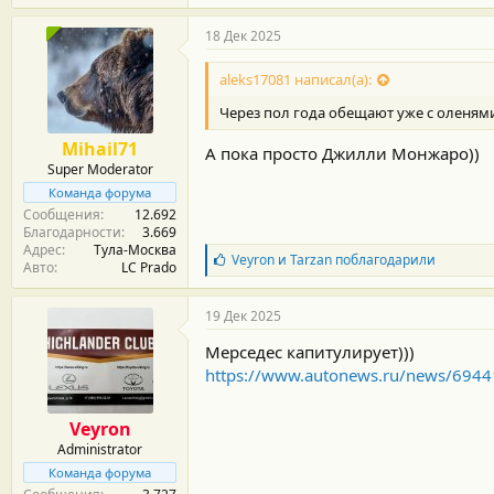
а
г
18 Дек 2025
о
д
aleks17081 написал(а):
а
р
Через пол года обещают уже с оленями
н
о
Mihail71
А пока просто Джилли Монжаро))
с
Super Moderator
т
и
Команда форума
:
Сообщения
12.692
Благодарности
3.669
Адрес
Тула-Москва
Б
Veyron
и
Tarzan
поблагодарили
Авто
LC Prado
л
а
г
19 Дек 2025
о
д
Мерседес капитулирует)))
а
https://www.autonews.ru/news/69
р
н
о
Veyron
с
Administrator
т
и
Команда форума
: