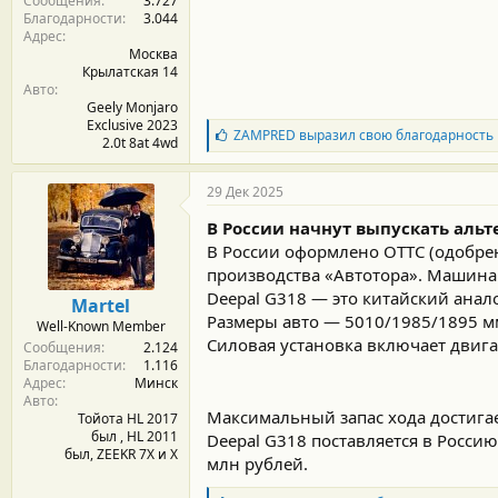
Сообщения
3.727
Благодарности
3.044
Адрес
Москва
Крылатская 14
Авто
Geely Monjaro
Exclusive 2023
Б
ZAMPRED
выразил свою благодарность
2.0t 8at 4wd
л
а
г
29 Дек 2025
о
д
В России начнут выпускать альте
а
В России оформлено ОТТС (одобрен
р
производства «Автотора». Машина
н
о
Deepal G318 — это китайский аналог
Martel
с
Размеры авто — 5010/1985/1895 м
Well-Known Member
т
Силовая установка включает двига
Сообщения
2.124
и
Благодарности
1.116
:
Адрес
Минск
Авто
Максимальный запас хода достига
Тойота HL 2017
был , HL 2011
Deepal G318 поставляется в Росси
был, ZEEKR 7X и Х
млн рублей.