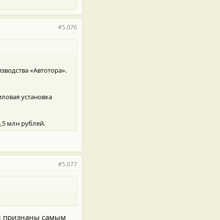
#5.076
зводства «Автотора».
иловая установка
,5 млн рублей.
#5.077
ки признаны самым