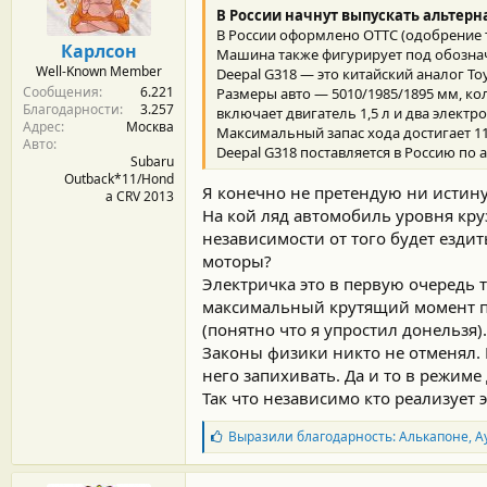
р
В России начнут выпускать альтерна
н
В России оформлено ОТТС (одобрение т
о
Карлсон
Машина также фигурирует под обознач
с
Well-Known Member
Deepal G318 — это китайский аналог Toy
т
Сообщения
6.221
и
Размеры авто — 5010/1985/1895 мм, к
Благодарности
3.257
:
включает двигатель 1,5 л и два элект
Адрес
Москва
Максимальный запас хода достигает 1
Авто
Deepal G318 поставляется в Россию по
Subaru
Outback*11/Hond
Я конечно не претендую ни истин
a CRV 2013
На кой ляд автомобиль уровня кру
независимости от того будет ездит
моторы?
Электричка это в первую очередь 
максимальный крутящий момент пр
(понятно что я упростил донельзя).
Законы физики никто не отменял. В
него запихивать. Да и то в режим
Так что независимо кто реализует 
Б
Выразили благодарность:
Алькапоне
,
A
л
а