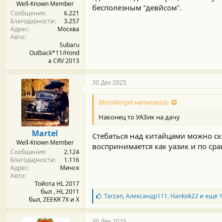
Well-Known Member
бесполезным "девйсом".
Сообщения
6.221
Благодарности
3.257
Адрес
Москва
Авто
Subaru
Outback*11/Hond
a CRV 2013
30 Дек 2025
BloodAngel написал(а):
Наконец то УАЗик на дачу
Martel
Стебаться над китайцами можно ско
Well-Known Member
воспринимается как уазик и по сра
Сообщения
2.124
Благодарности
1.116
Адрес
Минск
Авто
Тойота HL 2017
был , HL 2011
Б
Tarzan
,
Александр111
,
Hankok22
и ещё 1
был, ZEEKR 7X и Х
л
а
г
30 Дек 2025