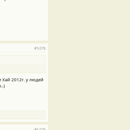
#5.078
е Хай 2012г. у людей
..)
#5.079