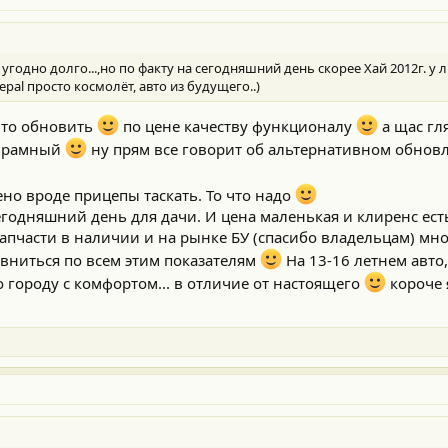
угодно долго...,но по факту на сегодняшний день скорее Хай 2012г. у
epal просто космолёт, авто из будущего..)
 что обновить
по цене качеству функционалу
а щас гл
е рамный
ну прям все говорит об альтернативном обнов
но вроде прицепы таскать. То что надо
егодняшний день для дачи. И цена маленькая и клиренс ест
апчасти в наличии и на рынке БУ (спасибо владельцам) мно
авниться по всем этим показателям
На 13-16 летнем авто, 
по городу с комфортом... в отличие от настоящего
короче 