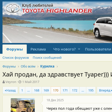
Форумы
Реклама
Что нового?
Пользователи
Список форумов
Поиск сообщений
Форумы
Обо всём
Курилка
Хай продан, да здравствует Туарег)))
А
Д
Veyron
1 Май 2017
в
а
Назад
1
…
168
169
170
171
172
…
195
Вперёд
т
т
о
а
р
н
18 Дек 2025
т
а
Через пол года обещают уже с оле
е
ч