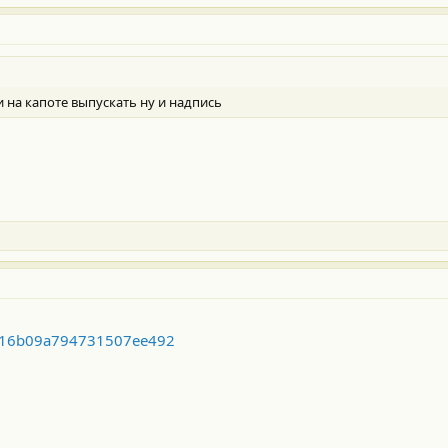
 на капоте выпускать ну и надпись
4416b09a794731507ee492