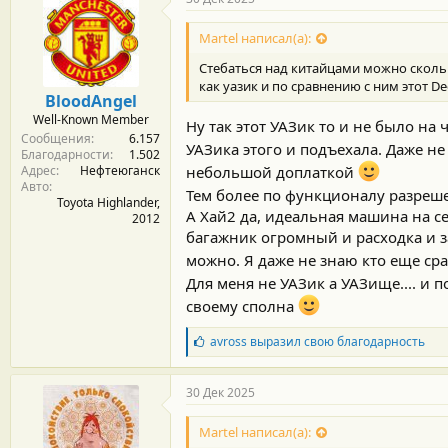
о
д
Martel написал(а):
а
р
Стебаться над китайцами можно сколь 
н
как уазик и по сравнению с ним этот De
о
BloodAngel
с
Well-Known Member
т
Ну так этот УАЗик то и не было на
Сообщения
6.157
и
УАЗика этого и подъехала. Даже н
Благодарности
1.502
:
небольшой доплаткой
Адрес
Нефтеюганск
Авто
Тем более по функционалу разреше
Toyota Highlander,
А Хай2 да, идеальная машина на с
2012
багажник огромный и расходка и з
можно. Я даже не знаю кто еще ср
Для меня не УАЗик а УАЗище.... и 
своему сполна
Б
avross
выразил свою благодарность
л
а
г
30 Дек 2025
о
д
Martel написал(а):
а