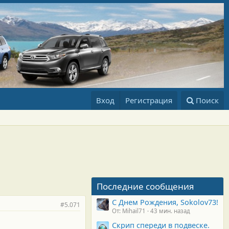
Вход
Регистрация
Поиск
Последние сообщения
С Днем Рождения, Sokolov73!
#5.071
От: Mihail71
43 мин. назад
Скрип спереди в подвеске.