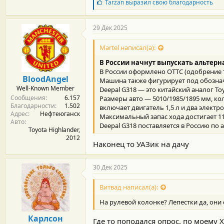
Б
Tarzan
выразил свою благодарность
л
а
г
29 Дек 2025
о
д
Martel написал(а):
а
р
В России начнут выпускать альтерна
н
В России оформлено ОТТС (одобрение т
о
BloodAngel
Машина также фигурирует под обознач
с
Well-Known Member
Deepal G318 — это китайский аналог Toy
т
Сообщения
6.157
и
Размеры авто — 5010/1985/1895 мм, к
Благодарности
1.502
:
включает двигатель 1,5 л и два элект
Адрес
Нефтеюганск
Максимальный запас хода достигает 1
Авто
Deepal G318 поставляется в Россию по
Toyota Highlander,
2012
Наконец то УАЗик на дачу
30 Дек 2025
Витвад написал(а):
На рулевой колонке? Лепестки да, они с
Карлсон
Где то поподался опрос, по моему