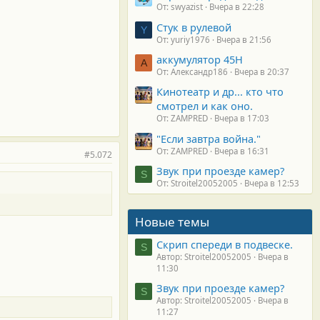
От: swyazist
Вчера в 22:28
Стук в рулевой
Y
От: yuriy1976
Вчера в 21:56
аккумулятор 45H
А
От: Александр186
Вчера в 20:37
Кинотеатр и др... кто что
смотрел и как оно.
От: ZAMPRED
Вчера в 17:03
"Если завтра война."
От: ZAMPRED
Вчера в 16:31
#5.072
Звук при проезде камер?
S
От: Stroitel20052005
Вчера в 12:53
Новые темы
Скрип спереди в подвеске.
S
Автор: Stroitel20052005
Вчера в
11:30
Звук при проезде камер?
S
Автор: Stroitel20052005
Вчера в
11:27