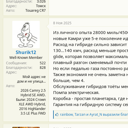
Благодарности
3.026
Адрес
Томск
Авто
Touareg CR7
8 Ноя 2025
Из личного опыта 28000 миль/4500
новые Камри уже 5-е поколение ид
Расход на гибриде сильно зависит 
130...140 кмч, расход меньше прос
Shurik12
glide, которая позволяет максима
Well-Known Member
плавный разгон сменяемый почти 
Сообщения
522
Благодарности
828
Но если педалью газа постоянно ра
Адрес
Также экономия не очень заметна н
Мой адрес не
больше, чем 4.
дом и не улица...
Авто
Обслуживание гибридов тоёты мене
2026 Camry 2.5
Помпа электрическая.
Hybrid SE AWD.
Коробка - простая планетарка, где 
Были: 2024 Crown
Гарантия на гибридную систему сей
XLE AWD Hybrid,
2016 Highlander
3.5 LE Plus FWD
Б
rainbow
,
Tarzan
и
Ayrat_N
выразили благ
л
а
г