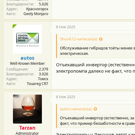
Благодарности
5.026
Адрес
Красногорск
Авто
Geely Monjaro
8 Ноя 2025
Shurik12 написал(а):
Обслуживание гибридов тоёты менее за
электрическая.
autos
Well-Known Member
Отъехавший инвертор (естественно,
Сообщения
2.379
электропомпа далеко не факт, что
Благодарности
3.026
Адрес
Томск
Авто
Touareg CR7
8 Ноя 2025
autos написал(а):
Отъехавший инвертор (естественно, за
факт, что пример беззаботности в сра
Tarzan
Administrator
Электропомпы у Лексусов летят ка