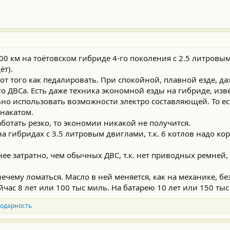
0 км на тоётовском гибриде 4-го поколения с 2.5 литровы
ёт).
от того как педалировать. При спокойной, плавной езде, даж
то ДВСа. Есть даже техника экономной езды на гибриде, изве
льно использовать возможности электро составляющей. То е
накатом.
ботать резко, то экономии никакой не получится.
а гибридах с 3.5 литровым двиглами, т.к. 6 котлов надо к
е затратно, чем обычных ДВС, т.к. нет приводных ремней, г
нечему ломаться. Масло в ней меняется, как на механике, бе
час 8 лет или 100 тыс миль. На батарею 10 лет или 150 тыс
одарность