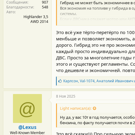
Сообщения
907
и
Гибрид не может быть экономичнее в 
Благодарности
548
:
Вся экономия на топливе у гибрида в 
Авто
системы.
Highlander 3,5
Если у ДВСника откажет мотор или АКПП
AWD 2014
Гибрид все таки это компромисс в
ВО
Это всё уже тёрто-перетёрто по 100
как у электричек.
менбьше и позволяет экономить, а 
дорого. Гибрид это не про экономи
каждый просто индивидуально для с
ДВС. Просто за многолетние годы 
этого и существуют регламенты. Со
что дешевле и экономичней. повт
Б
Карлсон
,
Val-1074
,
Анатолий Иванович
л
а
г
8 Ноя 2025
о
@
д
Light написал(а):
а
р
Ну да, у вас 10т в год получается, особ
н
бензина, по факту получается почти в 
о
@Lexus
с
Well-Known Member
Это всё сказки))) Про сильную эко
т