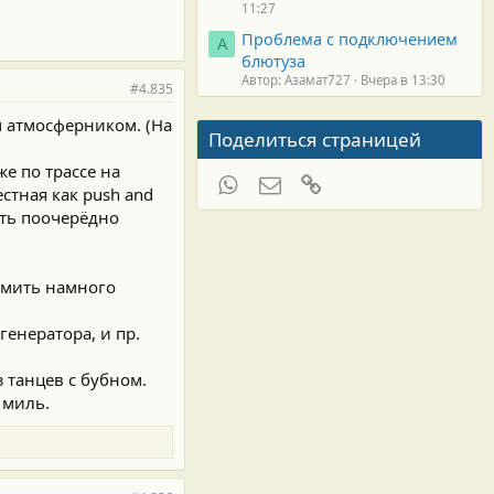
11:27
Проблема с подключением
А
блютуза
Автор: Азамат727
Вчера в 13:30
#4.835
м атмосферником. (На
Поделиться страницей
е по трассе на
WhatsApp
Электронная почта
Ссылка
стная как push and
сть поочерёдно
ормить намного
енератора, и пр.
з танцев с бубном.
 миль.