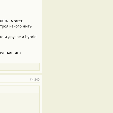
00% - может.
троя какого нить
о и другое и hybrid
тупная тяга
#4.840