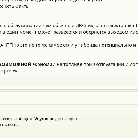
же есть факты.
 в обслуживании чем обычный ДВСник, а вот электричка 1
а в один момент может развееется и обернется выходом из с
АКПП то это не то же самое если у гибрида потенциально и т
ВОЗМОЖНОЙ
экономии на топливе при эксплуатации и дос
ктричек.
ирожки за обедом,
Veyron
не даст соврать.
ть факты.