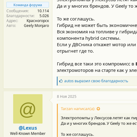
Команда форума
Да и у многих брендов. У Geely то 
Сообщения
10.114
Благодарности
5.026
То же соглашусь.
Адрес
Красногорск
Гибрид не может быть экономичнее
Авто
Geely Monjaro
Вся экономия на топливе у гибрид
компонента hybrid системы.
Если у ДВСника откажет мотор или 
отрыгнет где то.
Гибрид все таки это компромисс в
электромоторов на старте как у эле
Б
autos
выразил свою благодарность
л
а
г
8 Ноя 2025
о
@
д
Tarzan написал(а):
а
р
Электропомпы у Лексусов летят как п
н
Да и у многих брендов. У Geely то же ес
о
@Lexus
с
Well-Known Member
То же соглашусь.
т