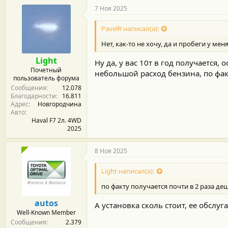
г
7 Ноя 2025
о
д
PavelR написал(а):
а
р
Нет, как-то не хочу, да и пробеги у мен
н
о
Light
Ну да, у вас 10т в год получается, 
с
Почетный
т
небольшой расход бензина, по факт
пользователь форума
и
Сообщения
12.078
:
Благодарности
16.811
Адрес
Новгородчина
Авто
Haval F7 2л. 4WD
2025
8 Ноя 2025
Light написал(а):
по факту получается почти в 2 раза де
autos
А установка сколь стоит, ее обслуг
Well-Known Member
Сообщения
2.379