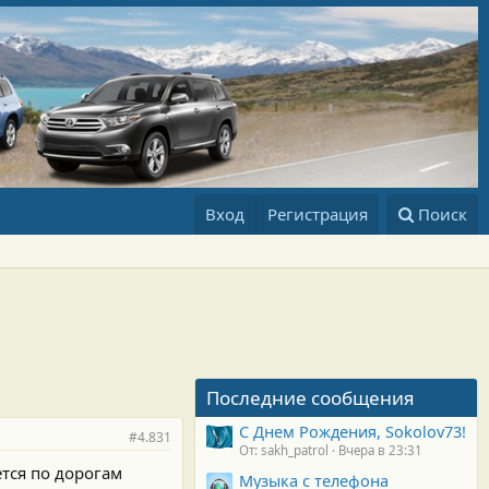
Вход
Регистрация
Поиск
Последние сообщения
С Днем Рождения, Sokolov73!
#4.831
От: sakh_patrol
Вчера в 23:31
ется по дорогам
Музыка с телефона