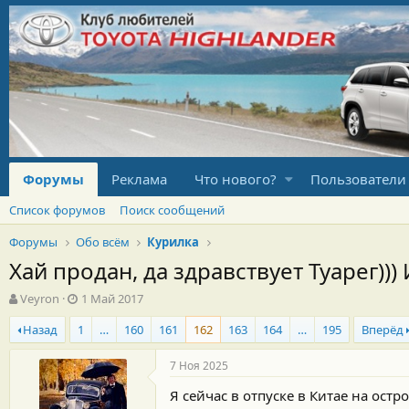
Форумы
Реклама
Что нового?
Пользователи
Список форумов
Поиск сообщений
Форумы
Обо всём
Курилка
Хай продан, да здравствует Туарег)))
А
Д
Veyron
1 Май 2017
в
а
Назад
1
…
160
161
162
163
164
…
195
Вперёд
т
т
о
а
р
н
7 Ноя 2025
т
а
Я сейчас в отпуске в Китае на остр
е
ч