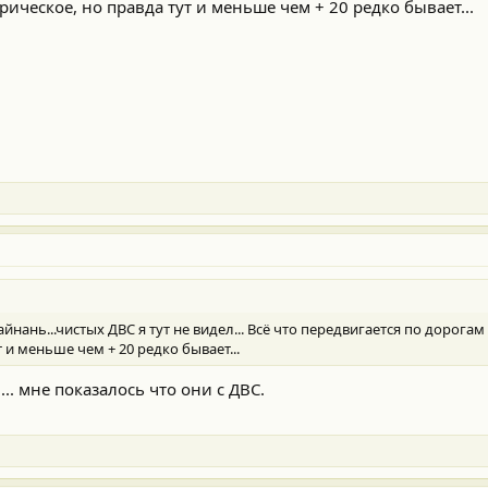
ическое, но правда тут и меньше чем + 20 редко бывает...
Хайнань...чистых ДВС я тут не видел... Всё что передвигается по дорога
 и меньше чем + 20 редко бывает...
. мне показалось что они с ДВС.