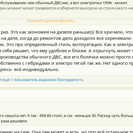
обслуживании чем обычный ДВСник, а вот электричка 100% - может.
один момент может развееется и обернется выходом из строя какого н
 то это не то же самое если у гибрида потенциально и то и другое и hy
Нажмите для раскрытия...
ЗМОЖНОЙ
экономии на топливе при эксплуатации и доступная тяга эл
 раз. Это как экономия на дизеле раньше))) Все кричали, чт
на деле, когда до ремонтов дело доходило все охреневали-
ю. Это про определённый стиль эксплуатации. Как и электри
ебя решает, что ему удобнее и ближе. А отрыгнуть может ч
производства обычного ДВС, все его болячки можно просто 
бственно с гибридами и электро тягой так же. Нет одного п
орюсь- всё индивидуально.
и ещё 1 пользователь выразили благодарность
ого смысла нет. А так - 95й 60 стоит, а газ - меньше 30. Расход чуть бо
2 раза дешевле.
номию на газе. Она там может и есть, но про всё остальное 