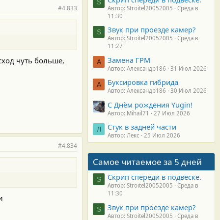
S
#4.833
Автор: Stroitel20052005
Среда в
11:30
Звук при проезде камер?
S
Автор: Stroitel20052005
Среда в
11:27
Замена ГРМ
асход чуть больше,
А
Автор: Александр186
31 Июл 2026
Буксировка гибрида
А
Автор: Александр186
30 Июл 2026
С Днём рождения Yugin!
Автор: Mihail71
27 Июл 2026
Стук в задней части
Л
Автор: Лекс
25 Июл 2026
#4.834
Самое читаемое за 5 дней
Скрип спереди в подвеске.
S
Автор: Stroitel20052005
Среда в
11:30
и
Звук при проезде камер?
S
Автор: Stroitel20052005
Среда в