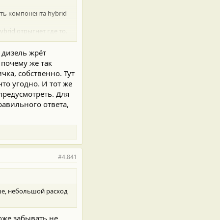
ить компонента hybrid
brid отрыгнет где то.
ектромоторов на старте
о дизель жрёт
 почему же так
чка, собственно. Тут
то угодно. И тот же
предусмотреть. Для
равильного ответа,
#4.841
льше, небольшой расход
тоже забывать не