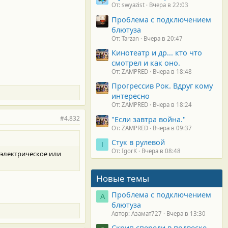
От: swyazist
Вчера в 22:03
Проблема с подключением
блютуза
От: Tarzan
Вчера в 20:47
Кинотеатр и др... кто что
смотрел и как оно.
От: ZAMPRED
Вчера в 18:48
Прогрессив Рок. Вдруг кому
интересно
От: ZAMPRED
Вчера в 18:24
#4.832
"Если завтра война."
От: ZAMPRED
Вчера в 09:37
Стук в рулевой
I
От: IgorK
Вчера в 08:48
м электрическое или
Новые темы
Проблема с подключением
А
блютуза
Автор: Азамат727
Вчера в 13:30
Скрип спереди в подвеске.