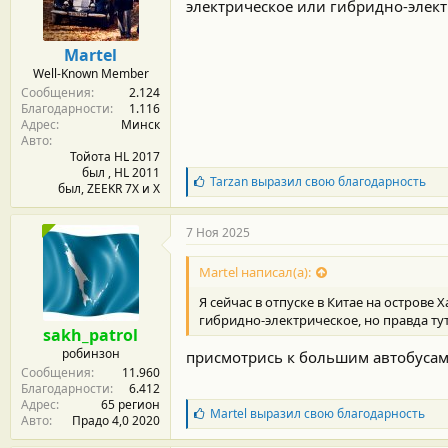
м
а
электрическое или гибридно-электр
ы
л
а
Martel
Well-Known Member
Сообщения
2.124
Благодарности
1.116
Адрес
Минск
Авто
Тойота HL 2017
был , HL 2011
Б
Tarzan
выразил свою благодарность
был, ZEEKR 7X и Х
л
а
г
7 Ноя 2025
о
д
Martel написал(а):
а
р
Я сейчас в отпуске в Китае на острове 
н
гибридно-электрическое, но правда тут
о
sakh_patrol
с
робинзон
присмотрись к большим автобусам..
т
Сообщения
11.960
и
Благодарности
6.412
:
Адрес
65 регион
Б
Martel
выразил свою благодарность
Авто
Прадо 4,0 2020
л
а