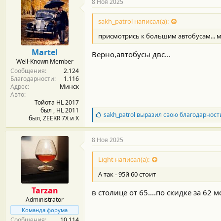
8 Ноя 2025
о
д
sakh_patrol написал(а):
а
р
присмотрись к большим автобусам... м
н
о
Martel
Верно,автобусы двс...
с
Well-Known Member
т
Сообщения
2.124
и
Благодарности
1.116
:
Адрес
Минск
Авто
Тойота HL 2017
был , HL 2011
Б
sakh_patrol
выразил свою благодарност
был, ZEEKR 7X и Х
л
а
г
8 Ноя 2025
о
д
Light написал(а):
а
р
А так - 95й 60 стоит
н
о
Tarzan
в столице от 65....по скидке за 62 
с
Administrator
т
и
Команда форума
:
Сообщения
10.114