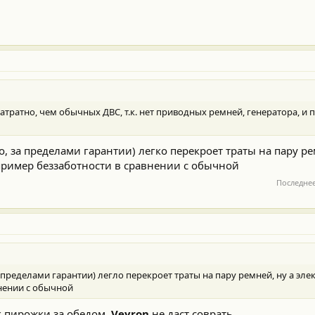
тратно, чем обычных ДВС, т.к. нет приводных ремней, генератора, и 
 за пределами гарантии) легко перекроет траты на пару ре
 пример беззаботности в сравнении с обычной
Последне
 пределами гарантии) легло перекроет траты на пару ремней, ну а эл
внении с обычной
к пирожки за обедом,
Veyron
не даст соврать.