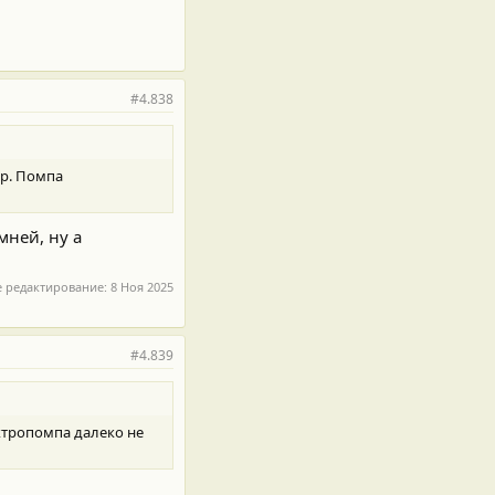
#4.838
пр. Помпа
мней, ну а
е редактирование:
8 Ноя 2025
#4.839
ектропомпа далеко не