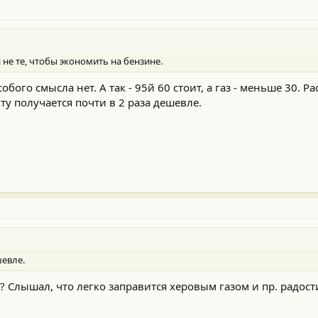
я не те, чтобы экономить на бензине.
особого смысла нет. А так - 95й 60 стоит, а газ - меньше 30. Р
у получается почти в 2 раза дешевле.
шевле.
а? Слышал, что легко заправится херовым газом и пр. радост