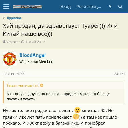
Вход
Регистрация
Курилка
Хай продан, да здравствует Туарег))) Или
Китай наше всё)))
А
Д
Veyron
1 Май 2017
в
а
т
т
BloodAngel
о
а
Well-Known Member
р
н
т
а
е
ч
17 Июн 2025
#4.171
м
а
ы
л
Tarzan написал(а):
а
А ты когда вдруг стал пенсом.....вроде я считал - тебе еще
пахать и пахать
Ну как только грядки стал делать
мне щас 42. Но
грядки уже лет пять привлекают
)) а там как пошло
поехало. И 700кг вожу в багажнике. И приобрел