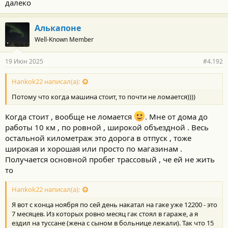
далеко
Алькапоне
Well-Known Member
19 Июн 2025
#4.192
Hankok22 написал(а):
Потому что когда машина стоит, то почти не ломается))))
Когда стоит , вообще не ломается
. Мне от дома до
работы 10 км , по ровной , широкой объездной . Весь
остальной километраж это дорога в отпуск , тоже
широкая и хорошая или просто по магазинам .
Получается основной пробег трассовый , че ей не жить
то
Hankok22 написал(а):
Я вот с конца ноября по сей день накатал на гаке уже 12200 - это
7 месяцев. Из которых ровно месяц гак стоял в гараже, а я
ездил на туссане (жена с сыном в больнице лежали). Так что 15