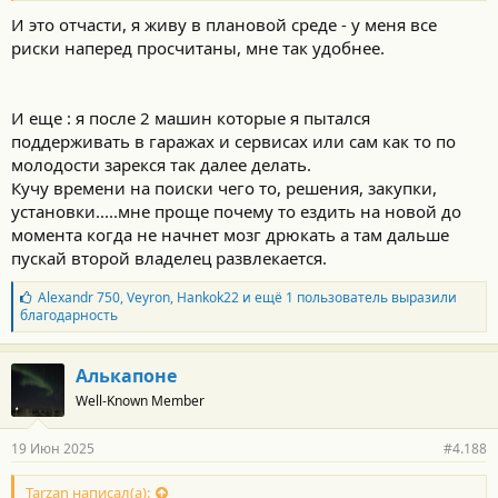
катаю и пробег детский . Да , годы , годы , но мыши проводку
И это отчасти, я живу в плановой среде - у меня все
не съели , бак не заржавел , пока все четко . Конечно будущее
риски наперед просчитаны, мне так удобнее.
уже фактически нарисовано и неизбежно
И еще : я после 2 машин которые я пытался
поддерживать в гаражах и сервисах или сам как то по
молодости зарекся так далее делать.
Кучу времени на поиски чего то, решения, закупки,
установки.....мне проще почему то ездить на новой до
момента когда не начнет мозг дрюкать а там дальше
пускай второй владелец развлекается.
Б
Alexandr 750
,
Veyron
,
Hankok22
и ещё 1 пользователь выразили
л
благодарность
а
г
о
Алькапоне
д
Well-Known Member
а
р
н
19 Июн 2025
#4.188
о
с
т
Tarzan написал(а):