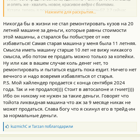
и опять же - хвалить новое, красивое
ведро с болтами.
Кстати, теперь я посматриваю на пикап Фотон-G7, 2,7 сейчас
Нажмите для раскрытия...
стоит. Сосед на нём ездил - очень понравился, по комфорту
ничем, говорит, не уступает его Каену (20 года вроде).
Никогда бы в жизни не стал ремонтировать кузов на 20
летней машине за деньги, которые равны стоимости
этой машины, а старался бы побыстрее от нее
избавиться! Самая старая машина у меня была 11 летняя.
Смысла иметь машину старше 10 лет не вижу никакого
смысла, ибо потом ее продать можно только за копейки.
Ну или как в вашем случае коль денег нет, то
ремонтировать и пытаться ездить пока ездит. Ничего нет
вечного и надо вовремя избавляться от старья.
P.S. Мой хайлендер продается с конца сентября 2024
года. Так и не продался)))) Стоит в автосалоне и гниет))))
Ибо он никому не нужен за такие деньги. Говорят что
тойота ликвидная машина что аж за 9 месяце никак не
может продаться. Слава богу что я скинул его в трейд-ин
за нормальные деньги.
Б
kuzmichC
и
Tarzan
поблагодарили
л
а