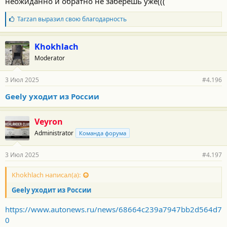
неожиданно и обратно не заберешь уже(((
Б
Tarzan
выразил свою благодарность
л
а
г
Khokhlach
о
Moderator
д
а
р
3 Июл 2025
#4.196
н
о
Geely уходит из России
с
т
и
Veyron
:
Administrator
Команда форума
3 Июл 2025
#4.197
Khokhlach написал(а):
Geely уходит из России
https://www.autonews.ru/news/68664c239a7947bb2d564d7
0