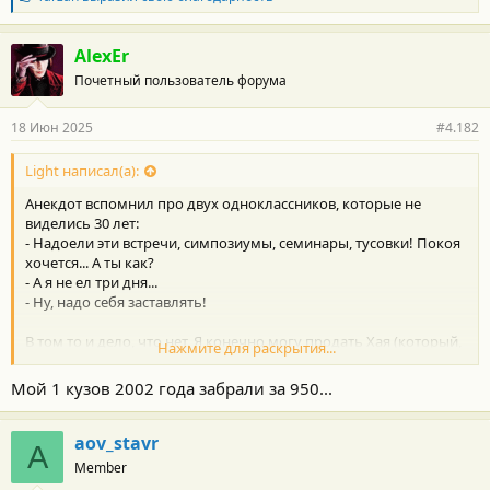
л
Классный пример
а
г
AlexEr
о
Почетный пользователь форума
д
а
р
18 Июн 2025
#4.182
н
о
с
Light написал(а):
т
Анекдот вспомнил про двух одноклассников, которые не
и
:
виделись 30 лет:
- Надоели эти встречи, симпозиумы, семинары, тусовки! Покоя
хочется... А ты как?
- А я не ел три дня...
- Ну, надо себя заставлять!
В том то и дело, что нет. Я конечно могу продать Хая (который,
Нажмите для раскрытия...
кстати, не 250 стоит, как тут писали выше), добавить оборотные
средства и все заначки и купить новую машину, скажем до 3
Мой 1 кузов 2002 года забрали за 950...
лямов. Но жить потом на что?
Я 3 года назад уже готов был поменять машину, но пришлось
деньги в квартиру дочке вложить.
aov_stavr
A
У нас тут доходы сильно меньше, чем в белокаменной.
Member