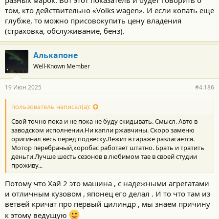
том, кто действительно «Volks wagen». И если копать еще
глубже, то можно присовокупить цену владения
(страховка, обслуживание, бенз).
Алькапоне
Well-Known Member
19 Июн 2025
#4.186
пользователь написал(а):
Свой точно пока и не пока не буду скидывать. Смысл. Авто в
заводском исполнении.Ни капли ржавчины. Скоро заменю
оригинал весь перед подвеску.Лежит в гараже разлагается.
Мотор перебраный,коробас работает штатно. Брать и тратить
деньги.Лучше шесть сезонов в любимом тае в своей студии
проживу...
Потому что Хай 2 это машина , с надежными агрегатами
и отличным кузовом , японец его делал . И то что там из
ветвей кричат про первый цилиндр , мы знаем причину
к этому ведущую