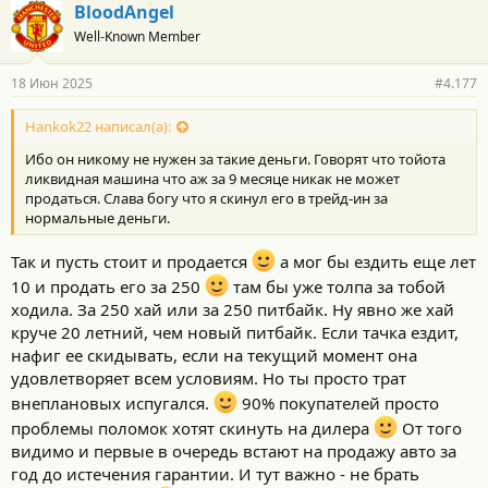
г
BloodAngel
о
Well-Known Member
д
а
р
18 Июн 2025
#4.177
н
о
с
Hankok22 написал(а):
т
Ибо он никому не нужен за такие деньги. Говорят что тойота
и
:
ликвидная машина что аж за 9 месяце никак не может
продаться. Слава богу что я скинул его в трейд-ин за
нормальные деньги.
Так и пусть стоит и продается
а мог бы ездить еще лет
10 и продать его за 250
там бы уже толпа за тобой
ходила. За 250 хай или за 250 питбайк. Ну явно же хай
круче 20 летний, чем новый питбайк. Если тачка ездит,
нафиг ее скидывать, если на текущий момент она
удовлетворяет всем условиям. Но ты просто трат
внеплановых испугался.
90% покупателей просто
проблемы поломок хотят скинуть на дилера
От того
видимо и первые в очередь встают на продажу авто за
год до истечения гарантии. И тут важно - не брать