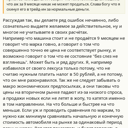
что аж за 9 месяце никак не может продаться. Слава богу что я
скинул его в трейд-ин за нормальные деньги.
Рассуждая так, вы делаете ряд ошибок нечаянно, либо
сознательно выдаете желаемое за действительное, ну и
многое не учитываете в своих расчётах.
Например что машина стоит и не продаётся 9 месяцем не
говорит что марка говно, а говорит о том что
совершенно точно ее цена не соответствует рынку, и
возможно говорит о том что ее состояние "без слез не
взглянешь". Может быть и ряд других. Я, например
избавился от своего лексуса только потому, что не
считаю нужным платить налог в 50 рублей, а не потому,
что он мне разонравился. Так же не следует забывать о
макро экономических предпосылках, а они таковы что
цены на вторичном рынке падают из-за низкого спроса,
а продажи новых если не летят в жопу, то катятся именно
в том направлении. На что больше и быстрее на что
меньше. Если уж и проводить сравнения по маркам, то
нужно как минимум сравнивать начальную и конечную
стоимость автомобиля на рынке за одинаковый период
разных марок. Вот этот показатель и будет говорить о