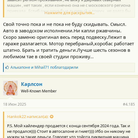
машин , нет таких , если конечно она не с московского региона
приехала . Еслиб он у меня был дырявый и ломуч , не долго бы
Нажмите для раскрытия...
думал , ремонтировать бы не стал ( кузов ) Пока все хорошо
катаю и пробег детский . Да , годы , годы , но мыши проводку
Свой точно пока и не пока не буду скидывать. Смысл.
не съели , бак не заржавел , пока все четко . Конечно будущее
Авто в заводском исполнении.Ни капли ржавчины.
уже фактически нарисовано и неизбежно
Скоро заменю оригинал весь перед подвеску.Лежит в
гараже разлагается. Мотор перебраный,коробас работает
штатно. Брать и тратить деньги.Лучше шесть сезонов в
любимом тае в своей студии проживу...
Б
Алькапоне
и
Mihail71
поблагодарили
л
а
г
Карлсон
о
Well-Known Member
д
а
р
18 Июн 2025
#4.185
н
о
с
Hankok22 написал(а):
т
P.S. Мой хайлендер продается с конца сентября 2024 года. Так и
и
:
не продался)))) Стоит в автосалоне и гниет)))) Ибо он никому не
нужен за такие деньги. Говорят что тойота ликвидная машина