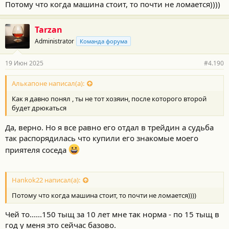
Потому что когда машина стоит, то почти не ломается))))
когда не начнет мозг дрюкать а там дальше пускай второй
владелец развлекается.
Tarzan
Administrator
Команда форума
19 Июн 2025
#4.190
Алькапоне написал(а):
Как я давно понял , ты не тот хозяин, после которого второй
будет дрюкаться
Да, верно. Но я все равно его отдал в трейдин а судьба
так распорядилась что купили его знакомые моего
приятеля соседа
Hankok22 написал(а):
Потому что когда машина стоит, то почти не ломается))))
Чей то......150 тыщ за 10 лет мне так норма - по 15 тыщ в
год у меня это сейчас базово.