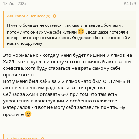
знакомые ходят до момента пока он не станет кирпичом, а
р
18 Июн 2025
#4.179
н
потом не жалко в мусор выкинуть, купить новый.
о
с
Алькапоне написал(а):
и вобще. Мы же уже договорились вроде что эта тема
т
потеряла смысл. Она тупо ни о чем
больше к флуду
Ничего больше не остается , как хвалить ведра с болтами ,
и
:
спустилась
потому что они их уже себе купили
. Люди даже потеряли
юмор , не говоря о смысле авто . Он должен быть сенсорный и
никак по другому
Это нормально - когда у меня будет лишние 7 лямов на
Хай5 - я его куплю и скажу что он отличный авто за эти
средства, хотя буду стараться не врать самому себе
прежде всего.
Вот у меня был Хай3 за 2.2 лямов - это был ОТЛИЧНЫЙ
авто и я очень им радовался за эти средства.
Сейчас за ХАЙ4 отдавать 6-7 при том что там есть
упрощения в конструкции и особенно в качестве
материалов - я вот не могу себя заставить понять. Ну
простите
Light написал(а):