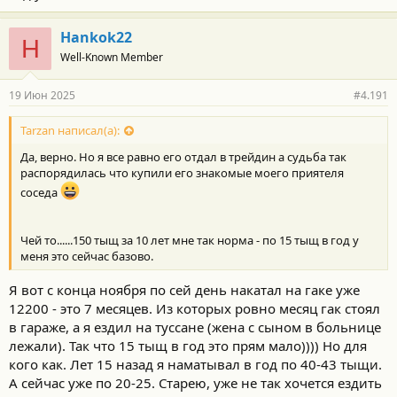
Hankok22
H
Well-Known Member
19 Июн 2025
#4.191
Tarzan написал(а):
Да, верно. Но я все равно его отдал в трейдин а судьба так
распорядилась что купили его знакомые моего приятеля
соседа
Чей то......150 тыщ за 10 лет мне так норма - по 15 тыщ в год у
меня это сейчас базово.
Я вот с конца ноября по сей день накатал на гаке уже
12200 - это 7 месяцев. Из которых ровно месяц гак стоял
в гараже, а я ездил на туссане (жена с сыном в больнице
лежали). Так что 15 тыщ в год это прям мало)))) Но для
кого как. Лет 15 назад я наматывал в год по 40-43 тыщи.
А сейчас уже по 20-25. Старею, уже не так хочется ездить