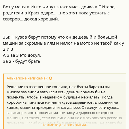
У нас тут доходы сильно меньше, чем в белокаменной.
Вот у меня в Инте живут знакомые - дочка в ПИтере,
З.Ы. Насчёт 20-летней машины. Хай в 1 кузове сейчас стоит от 07
родители в Краснодаре......не хотят пока уезжать с
до 1,5 млн., в зависимости от года, состояния и т.д. И покупают.
северов....доход хороший.
На Драйве каждую неделю новички появляются.
Могу даже объяснить почему в 1 кузове уходят, а в 3 стоят, если
не понятно.
ЗЫ: 1 кузов берут потому что он дешевый и большой
машин за скромные лям и налог на мотор не такой как у
2 и 3
А 3 за 3 это докуя.
За 2 - будут брать
Алькапоне написал(а):
Решение то взвешенное конечно, не с бухты барахты вы
многие заменили авто Если есть деньги почему бы не
поменять , чтобы в недалеком будущем не жалеть , когда
коробочка пинаться начнет и кузов дырявится , вложения не
хилые, машина приедается и так далеее. От живучести кузова
зависит регион проживания , не вижу я дырявых северных
машин , нет таких , если конечно она не с московского региона
приехала . Еслиб он у меня был дырявый и ломуч , не долго бы
Нажмите для раскрытия...
думал , ремонтировать бы не стал ( кузов ) Пока все хорошо