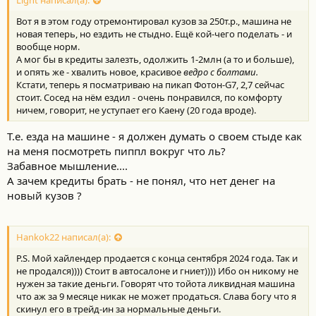
Вот я в этом году отремонтировал кузов за 250т.р., машина не
новая теперь, но ездить не стыдно. Ещё кой-чего поделать - и
вообще норм.
А мог бы в кредиты залезть, одолжить 1-2млн (а то и больше),
и опять же - хвалить новое, красивое
ведро с болтами.
Кстати, теперь я посматриваю на пикап Фотон-G7, 2,7 сейчас
стоит. Сосед на нём ездил - очень понравился, по комфорту
ничем, говорит, не уступает его Каену (20 года вроде).
Т.е. езда на машине - я должен думать о своем стыде как
на меня посмотреть пиппл вокруг что ль?
Забавное мышление....
А зачем кредиты брать - не понял, что нет денег на
новый кузов ?
Hankok22 написал(а):
P.S. Мой хайлендер продается с конца сентября 2024 года. Так и
не продался)))) Стоит в автосалоне и гниет)))) Ибо он никому не
нужен за такие деньги. Говорят что тойота ликвидная машина
что аж за 9 месяце никак не может продаться. Слава богу что я
скинул его в трейд-ин за нормальные деньги.