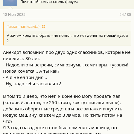
Почетный пользователь форума
д
а
р
18 Июн 2025
#4.180
н
о
с
Tarzan написал(а):
т
А зачем кредиты брать - не понял, что нет денег на новый кузов
и
:
?
Анекдот вспомнил про двух одноклассников, которые не
виделись 30 лет:
- Надоели эти встречи, симпозиумы, семинары, тусовки!
Покоя хочется... А ты как?
- А я не ел три дня...
- Ну, надо себя заставлять!
В том то и дело, что нет. Я конечно могу продать Хая
(который, кстати, не 250 стоит, как тут писали выше),
добавить оборотные средства и все заначки и купить
новую машину, скажем до 3 лямов. Но жить потом на
что?
Я 3 года назад уже готов был поменять машину, но
пришлось деньги в квартиру дочке вложить.