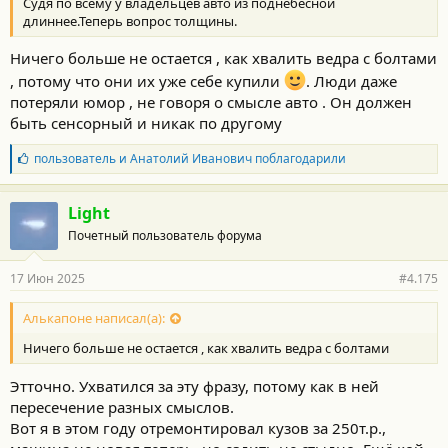
Судя по всему у владельцев авто из поднебесной
длиннее.Теперь вопрос толщины.
Ничего больше не остается , как хвалить ведра с болтами
, потому что они их уже себе купили
. Люди даже
потеряли юмор , не говоря о смысле авто . Он должен
быть сенсорный и никак по другому
Б
пользователь
и
Анатолий Иванович
поблагодарили
л
а
г
Light
о
Почетный пользователь форума
д
а
р
17 Июн 2025
#4.175
н
о
с
Алькапоне написал(а):
т
Ничего больше не остается , как хвалить ведра с болтами
и
:
Этточно. Ухватился за эту фразу, потому как в ней
пересечение разных смыслов.
Вот я в этом году отремонтировал кузов за 250т.р.,