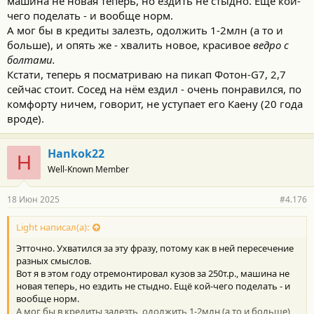
машина не новая теперь, но ездить не стыдно. Ещё кой-
чего поделать - и вообще норм.
А мог бы в кредиты залезть, одолжить 1-2млн (а то и
больше), и опять же - хвалить новое, красивое
ведро с
болтами.
Кстати, теперь я посматриваю на пикап Фотон-G7, 2,7
сейчас стоит. Сосед на нём ездил - очень понравился, по
комфорту ничем, говорит, не уступает его Каену (20 года
вроде).
Hankok22
H
Well-Known Member
18 Июн 2025
#4.176
Light написал(а):
Этточно. Ухватился за эту фразу, потому как в ней пересечение
разных смыслов.
Вот я в этом году отремонтировал кузов за 250т.р., машина не
новая теперь, но ездить не стыдно. Ещё кой-чего поделать - и
вообще норм.
А мог бы в кредиты залезть, одолжить 1-2млн (а то и больше),