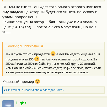
Он там не гниет - он ждет того самого второго нужного
ему владельца который будет его чинить по кузову и
узлам, вопрос цены
Сейчас глянул на автор.....бля....они уже к 2.4 упали в
цене (14-15) год......вот за 2.2 его могут взять, но не 3
ж......
BloodAngel написал(а):
Так и пусть стоит и продается
а мог бы ездить еще лет 10 и
продать его за 250
там бы уже толпа за тобой ходила. За
250 хай или за 250 питбайк. Ну явно же хай круче 20 летний,
чем новый питбайк. Если тачка ездит, нафиг ее скидывать, если
на текущий момент она удовлетворяет всем условиям.
Классный пример
Б
kuzmichC
выразил свою благодарность
л
а
г
Light
о