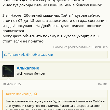
У нас тут доходы сильно меньше, чем в белокаменной.
З.Ы. Насчёт 20-летней машины. Хай в 1 кузове сейчас
стоит от 07 до 1,5 млн., в зависимости от года, состояния
и т.д. И покупают. На Драйве каждую неделю новички
появляются.
Могу даже объяснить почему в 1 кузове уходят, а в 3
стоят, если не понятно.
Последнее редактирование:
18 Июн 2025
Б
Tarzan
и
AlexEr
поблагодарили
л
а
г
Алькапоне
о
Well-Known Member
д
а
р
18 Июн 2025
#4.181
н
о
с
Tarzan написал(а):
т
Это нормально - когда у меня будет лишние 7 лямов на Хай5 - я
и
:
его куплю и скажу что он отличный авто за эти средства, хотя