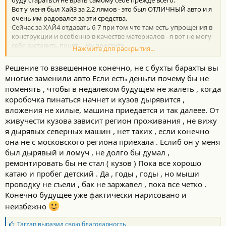
буду стараться не врать самому себе прежде всего.
Вот у меня был Хай3 за 2.2 лямов - это был ОТЛИЧНЫЙ авто и я
очень им радовался за эти средства.
Сейчас за ХАЙ4 отдавать 6-7 при том что там есть упрощения в
конструкции и особенно в качестве материалов - я вот не могу
себя заставить понять. Ну простите
Нажмите для раскрытия...
Решение то взвешенное конечно, не с бухты барахты вы
многие заменили авто Если есть деньги почему бы не
поменять , чтобы в недалеком будущем не жалеть , когда
Т.е. езда на машине - я должен думать о своем стыде как на
коробочка пинаться начнет и кузов дырявится ,
меня посмотреть пиппл вокруг что ль?
Забавное мышление....
вложения не хилые, машина приедается и так далеее. От
А зачем кредиты брать - не понял, что нет денег на новый кузов
живучести кузова зависит регион проживания , не вижу
?
я дырявых северных машин , нет таких , если конечно
она не с московского региона приехала . Еслиб он у меня
был дырявый и ломуч , не долго бы думал ,
ремонтировать бы не стал ( кузов ) Пока все хорошо
Он там не гниет - он ждет того самого второго нужного ему
владельца который будет его чинить по кузову и узлам,
катаю и пробег детский . Да , годы , годы , но мыши
вопрос цены
проводку не съели , бак не заржавел , пока все четко .
Сейчас глянул на автор.....бля....они уже к 2.4 упали в цене (14-
Конечно будущее уже фактически нарисовано и
15) год......вот за 2.2 его могут взять, но не 3 ж......
неизбежно
Б
Tarzan
выразил свою благодарность