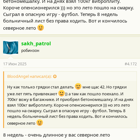
бетономешалку. И на днях взял 100кг виброплиту.
Короче опенсионерился ))) но это лето пошло на смарку.
Сыграл в опасную игру - футбол. Теперь 8 недель
больничный лист без права ходить. Вот и кончилось
северное лето
sakh_patrol
робинзон
17 Июн 2025
#4.172
BloodAngel написал(а):
Ну как только грядки стал делать
мне щас 42. Но грядки
уже лет пять привлекают
)) а там как пошло поехало. И
700кг вожу в багажнике. И приобрел бетономешалку. И на днях
взял 100кг виброплиту. Короче опенсионерился ))) но это лето
пошло на смарку. Сыграл в опасную игру - футбол. Теперь 8
недель больничный лист без права ходить. Вот и кончилось
северное лето
8 недель - очень длинное у вас северное лето