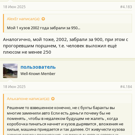
З.Ы. Насчёт 20-летней машины. Хай в 1 кузове сейчас стоит от 07
18 Июн 2025
#4.183
до 1,5 млн., в зависимости от года, состояния и т.д. И покупают.
На Драйве каждую неделю новички появляются.
Могу даже объяснить почему в 1 кузове уходят, а в 3 стоят, если
AlexEr написал(а):
не понятно.
Мой 1 кузов 2002 года забрали за 950...
Аналогично, мой тоже, 2002, забрали за 900, при этом с
прогоревшим поршнем, т.е. человек выложил ещё
плюсом не менее 250
пользователь
Well-Known Member
18 Июн 2025
#4.184
Алькапоне написал(а):
Решение то взвешенное конечно, не с бухты барахты вы
многие заменили авто Если есть деньги почему бы не
поменять , чтобы в недалеком будущем не жалеть , когда
коробочка пинаться начнет и кузов дырявится , вложения не
хилые, машина приедается и так далеее. От живучести кузова
зависит регион проживания , не вижу я дырявых северных