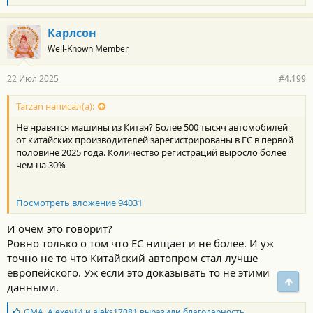
л
а
г
Карлсон
о
Well-Known Member
д
а
р
22 Июл 2025
#4.199
н
о
с
Tarzan написал(а):
т
Не нравятся машины из Китая? Более 500 тысяч автомобилей
и
:
от китайских производителей зарегистрированы в ЕС в первой
половине 2025 года. Количество регистраций выросло более
чем на 30%
Посмотреть вложение 94031
И очем это говорит?
Ровно только о том что ЕС нищает и не более. И уж
точно не то что Китайский автопром стал лучше
европейского. Уж если это доказывать то не этими
Свер
данными.
Б
GMA
,
Alexey14
и
aleks17081
выразили благодарность