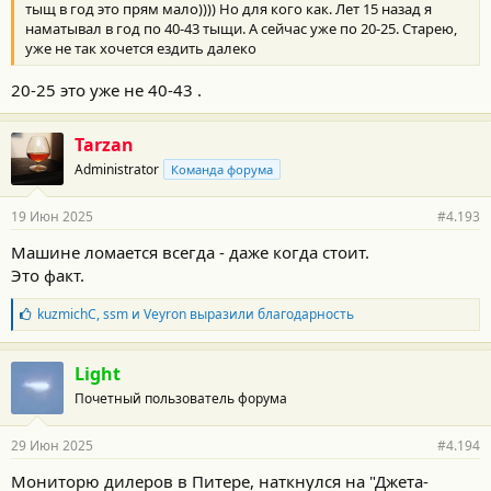
тыщ в год это прям мало)))) Но для кого как. Лет 15 назад я
наматывал в год по 40-43 тыщи. А сейчас уже по 20-25. Старею,
уже не так хочется ездить далеко
20-25 это уже не 40-43 .
Tarzan
Administrator
Команда форума
19 Июн 2025
#4.193
Машине ломается всегда - даже когда стоит.
Это факт.
Б
kuzmichC
,
ssm
и
Veyron
выразили благодарность
л
а
г
Light
о
Почетный пользователь форума
д
а
р
29 Июн 2025
#4.194
н
о
Мониторю дилеров в Питере, наткнулся на "Джета-
с