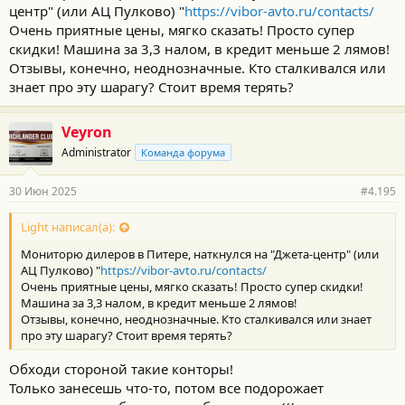
центр" (или АЦ Пулково) "
https://vibor-avto.ru/contacts/
т
и
Очень приятные цены, мягко сказать! Просто супер
:
скидки! Машина за 3,3 налом, в кредит меньше 2 лямов!
Отзывы, конечно, неоднозначные. Кто сталкивался или
знает про эту шарагу? Стоит время терять?
Veyron
Administrator
Команда форума
30 Июн 2025
#4.195
Light написал(а):
Мониторю дилеров в Питере, наткнулся на "Джета-центр" (или
АЦ Пулково) "
https://vibor-avto.ru/contacts/
Очень приятные цены, мягко сказать! Просто супер скидки!
Машина за 3,3 налом, в кредит меньше 2 лямов!
Отзывы, конечно, неоднозначные. Кто сталкивался или знает
про эту шарагу? Стоит время терять?
Обходи стороной такие конторы!
Только занесешь что-то, потом все подорожает