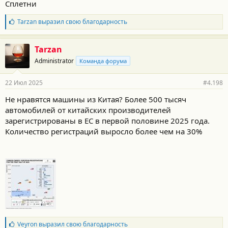
Сплетни
Б
Tarzan
выразил свою благодарность
л
а
г
Tarzan
о
Administrator
Команда форума
д
а
р
22 Июл 2025
#4.198
н
о
Не нравятся машины из Китая? Более 500 тысяч
с
автомобилей от китайских производителей
т
и
зарегистрированы в ЕС в первой половине 2025 года.
:
Количество регистраций выросло более чем на 30%
Б
Veyron
выразил свою благодарность