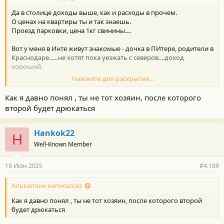
и
Да в столице доходы выше, как и расходы в прочем.
:
О ценах на квартиры ты и так знаешь.
Проезд парковки, цена 1кг свинины....
Вот у меня в Инте живут знакомые - дочка в ПИтере, родители в
Краснодаре......не хотят пока уезжать с северов....доход
хороший.
Нажмите для раскрытия...
ЗЫ: 1 кузов берут потому что он дешевый и большой машин за
Как я давно понял , ты не тот хозяин, после которого
скромные лям и налог на мотор не такой как у 2 и 3
второй будет дрюкаться
А 3 за 3 это докуя.
За 2 - будут брать
Hankok22
H
Well-Known Member
И это отчасти, я живу в плановой среде - у меня все риски
наперед просчитаны, мне так удобнее.
19 Июн 2025
#4.189
И еще : я после 2 машин которые я пытался поддерживать в
Алькапоне написал(а):
гаражах и сервисах или сам как то по молодости зарекся так
Как я давно понял , ты не тот хозяин, после которого второй
далее делать.
будет дрюкаться
Кучу времени на поиски чего то, решения, закупки,
установки.....мне проще почему то ездить на новой до момента