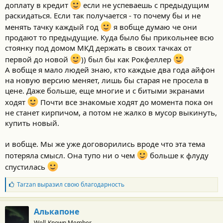
доплату в кредит
если не успеваешь с предыдущим
раскидаться. Если так получается - то почему бы и не
менять тачку каждый год
я вобще думаю че они
продают то предыдущие. Куда было бы прикольнее всю
стоянку под домом МКД держать в своих тачках от
первой до новой
)) был бы как Рокфеллер
А вобще я мало людей знаю, кто каждые два года айфон
на новую версию меняет, лишь бы старая не просела в
цене. Даже больше, еще многие и с битыми экранами
ходят
Почти все знакомые ходят до момента пока он
не станет кирпичом, а потом не жалко в мусор выкинуть,
купить новый.
и вобще. Мы же уже договорились вроде что эта тема
потеряла смысл. Она тупо ни о чем
больше к флуду
спустилась
Б
Tarzan
выразил свою благодарность
л
а
г
Алькапоне
о
Well-Known Member