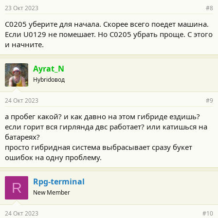
23 Окт 2023
#8
C0205 уберите для начала. Скорее всего поедет машина.
Если U0129 не помешает. Но С0205 убрать проще. С этого
и начните.
Ayrat_N
Hybridовод
24 Окт 2023
#9
а пробег какой? и как давно на этом гибриде ездишь?
если горит вся гирлянда двс работает? или катишься на
батареях?
просто гибридная система выбрасывает сразу букет
ошибок на одну проблему.
Rpg-terminal
R
New Member
24 Окт 2023
#10