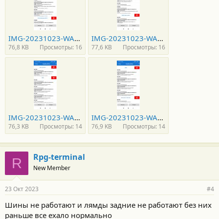
Машина хайлендер 2007г гибрид американец
IMG-20231023-WA0001.jpg
IMG-20231023-WA0002.jpg
76,8 KB
Просмотры: 16
77,6 KB
Просмотры: 16
IMG-20231023-WA0003.jpg
IMG-20231023-WA0000.jpg
76,3 KB
Просмотры: 14
76,9 KB
Просмотры: 14
Rpg-terminal
R
New Member
23 Окт 2023
#4
Шины не работают и лямды задние не работают без них
раньше все ехало нормально