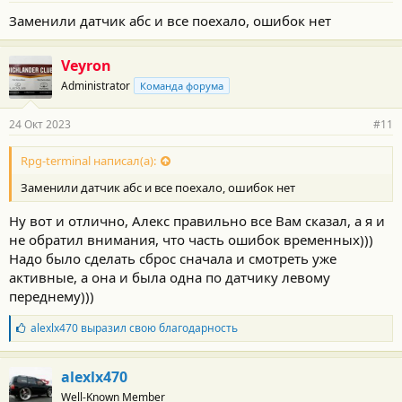
Заменили датчик абс и все поехало, ошибок нет
Veyron
Administrator
Команда форума
24 Окт 2023
#11
Rpg-terminal написал(а):
Заменили датчик абс и все поехало, ошибок нет
Ну вот и отлично, Алекс правильно все Вам сказал, а я и
не обратил внимания, что часть ошибок временных)))
Надо было сделать сброс сначала и смотреть уже
активные, а она и была одна по датчику левому
переднему)))
Б
alexlx470
выразил свою благодарность
л
а
г
alexlx470
о
Well-Known Member
д