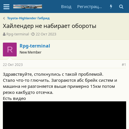
Вход
Регистрация
Toyota-Highlander Гибрид
Хайлендер не набирает обороты
А
Д
Rpg-terminal
22 Окт 2023
в
а
т
т
Rpg-terminal
R
о
а
New Member
р
н
т
а
22 Окт 2023
е
ч
#1
м
а
Здравствуйте, столкнулись с такой проблемой.
ы
л
Стало что-то глючить. Загораются абс брейк систем и
а
машина не разгоняется выше примерно 15км потом
резко какбудто отсечка.
Есть видео