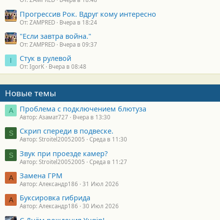
Прогрессив Рок. Вдруг кому интересно
От: ZAMPRED
Вчера в 18:24
"Если завтра война."
От: ZAMPRED
Вчера в 09:37
Стук в рулевой
I
От: IgorK
Вчера в 08:48
Новые темы
Проблема с подключением блютуза
А
Автор: Азамат727
Вчера в 13:30
Скрип спереди в подвеске.
S
Автор: Stroitel20052005
Среда в 11:30
Звук при проезде камер?
S
Автор: Stroitel20052005
Среда в 11:27
Замена ГРМ
А
Автор: Александр186
31 Июл 2026
Буксировка гибрида
А
Автор: Александр186
30 Июл 2026
С Днём рождения Yugin!