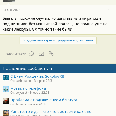
а
р
24 Окт 2023
#12
н
о
Бывали похожие случаи, когда ставили эмиратские
с
подшипники без магнитной полосы, не помню уже на
т
и
какие лексусы. GX точно такие были.
:
Войдите или зарегистрируйтесь для ответа.
WhatsApp
Электронная почта
Ссылка
Поделиться:
Последние сообщения
С Днем Рождения, Sokolov73!
От: sakh_patrol
Вчера в 23:31
Музыка с телефона
От: swyazist
Вчера в 22:03
Проблема с подключением блютуза
От: Tarzan
Вчера в 20:47
Кинотеатр и др... кто что смотрел и как оно.
От: ZAMPRED
Вчера в 18:48