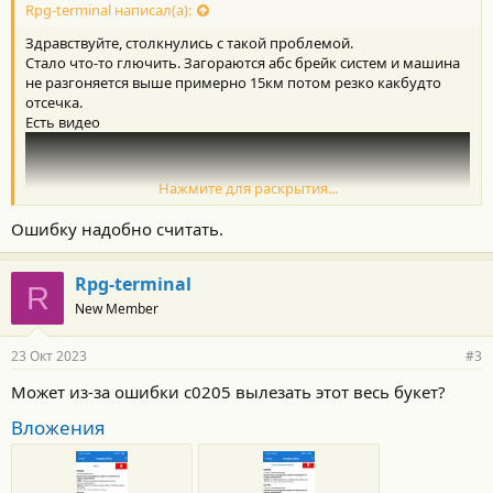
Rpg-terminal написал(а):
Здравствуйте, столкнулись с такой проблемой.
Стало что-то глючить. Загораются абс брейк систем и машина
не разгоняется выше примерно 15км потом резко какбудто
отсечка.
Есть видео
Нажмите для раскрытия...
Ошибку надобно считать.
Rpg-terminal
R
New Member
23 Окт 2023
#3
Может из-за ошибки c0205 вылезать этот весь букет?
На видео педаль в пол.
Вложения
Перезапуск не помогает сброс клем не помогает.
Она сама как-то раздупляется и начинает ехать нормально,
причём ошибки сразу не пропадают, а тухнут позже намного.
Что это может быть может кто сталкивался?