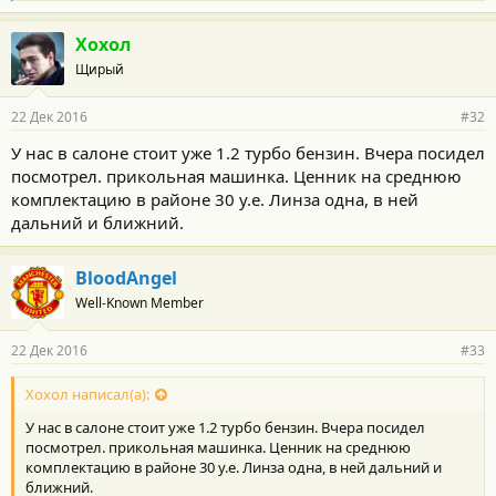
л
а
г
Хохол
о
Щирый
д
а
р
22 Дек 2016
#32
н
о
У нас в салоне стоит уже 1.2 турбо бензин. Вчера посидел
с
посмотрел. прикольная машинка. Ценник на среднюю
т
и
комплектацию в районе 30 у.е. Линза одна, в ней
:
дальний и ближний.
BloodAngel
Well-Known Member
22 Дек 2016
#33
Хохол написал(а):
У нас в салоне стоит уже 1.2 турбо бензин. Вчера посидел
посмотрел. прикольная машинка. Ценник на среднюю
комплектацию в районе 30 у.е. Линза одна, в ней дальний и
ближний.