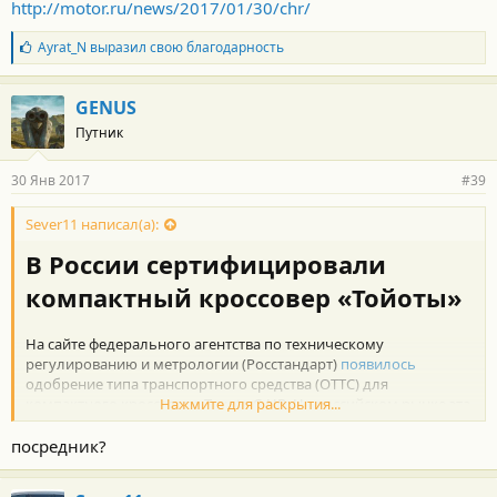
http://motor.ru/news/2017/01/30/chr/
Б
Ayrat_N
выразил свою благодарность
л
а
г
GENUS
о
Путник
д
а
р
30 Янв 2017
#39
н
о
с
Sever11 написал(а):
т
В России сертифицировали
и
:
компактный кроссовер «Тойоты»
На сайте федерального агентства по техническому
регулированию и метрологии (Росстандарт)
появилось
одобрение типа транспортного средства (ОТТС) для
компактного кроссовера Toyota C-HR. На российском рынке эта
Нажмите для раскрытия...
модель пока не представлена.
посредник?
Из документа следует, что вседорожник для РФ
сертифицировали с двумя бензиновыми двигателями. Рабочий