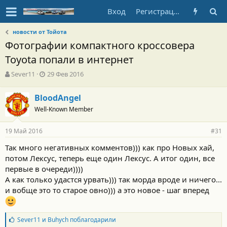
Вход
Регистрация
новости от Тойота
Фотографии компактного кроссовера
Toyota попали в интернет
А
Д
Sever11
29 Фев 2016
в
а
т
т
BloodAngel
о
а
Well-Known Member
р
н
т
а
е
ч
19 Май 2016
#31
м
а
ы
л
Так много негативных комментов))) как про Новых хай,
а
потом Лексус, теперь еще один Лексус. А итог один, все
первые в очереди))))
А как только удастся урвать))) так морда вроде и ничего...
и вобще это то старое овно))) а это новое - шаг вперед
Б
Sever11
и
Buhych
поблагодарили