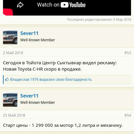
Последнее редактирование:
6 Мар 2018
Sever11
Well-Known Member
2 Май 2018
#53
Сегодня в Тойота Центр Сыктывкар видел рекламу:
Новая Toyota C-HR скоро в продаже.
Б
Владислав 1976
выразил свою благодарность
л
а
г
Sever11
о
Well-Known Member
д
а
р
25 Май 2018
#54
н
о
Старт цены - 1 299 000 за мотор 1,2 литра и механику.
с
т