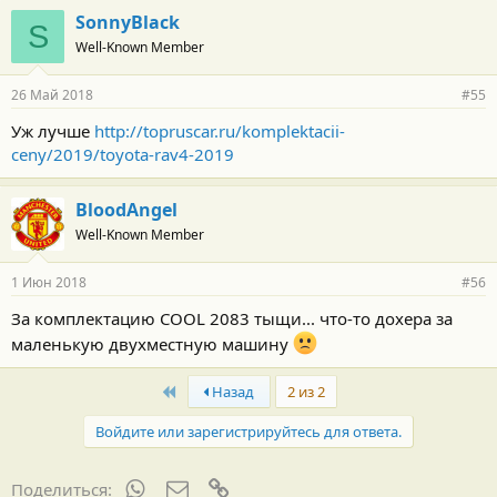
и
SonnyBlack
:
S
Well-Known Member
26 Май 2018
#55
Уж лучше
http://topruscar.ru/komplektacii-
ceny/2019/toyota-rav4-2019
BloodAngel
Well-Known Member
1 Июн 2018
#56
За комплектацию COOL 2083 тыщи... что-то дохера за
маленькую двухместную машину
First
Назад
2 из 2
Войдите или зарегистрируйтесь для ответа.
WhatsApp
Электронная почта
Ссылка
Поделиться: