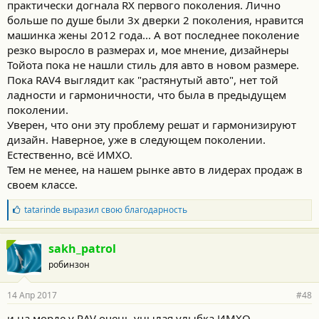
практически догнала RX первого поколения. Лично
больше по душе были 3х дверки 2 поколения, нравится
машинка жены 2012 года... А вот последнее поколение
резко выросло в размерах и, мое мнение, дизайнеры
Тойота пока не нашли стиль для авто в новом размере.
Пока RAV4 выглядит как "растянутый авто", нет той
ладности и гармоничности, что была в предыдущем
поколении.
Уверен, что они эту проблему решат и гармонизируют
дизайн. Наверное, уже в следующем поколении.
Естественно, всё ИМХО.
Тем не менее, на нашем рынке авто в лидерах продаж в
своем классе.
Б
tatarinde
выразил свою благодарность
л
а
г
sakh_patrol
о
робинзон
д
а
р
14 Апр 2017
#48
н
о
и на морде у RAV очень унылая улыбка ИМХО