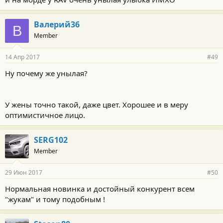
с
т
и
Валерий36
:
В
Member
14 Апр 2017
#49
Ну почему же унылая?
У жены точно такой, даже цвет. Хорошее и в меру
оптимистичное лицо.
SERG102
Member
29 Июн 2017
#50
Нормальная новинка и достойный конкурент всем
"жукам" и тому подобным !