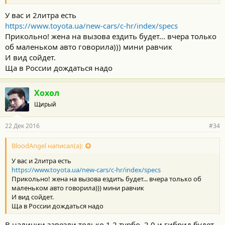
У вас и 2литра есть
https://www.toyota.ua/new-cars/c-hr/index/specs
Прикольно! жена на вызова ездить будет... вчера только
об маленьком авто говорила))) мини равчик
И вид сойдет.
Ща в России дождаться надо
Хохол
Щирый
22 Дек 2016
#34
BloodAngel написал(а):
У вас и 2литра есть
https://www.toyota.ua/new-cars/c-hr/index/specs
Прикольно! жена на вызова ездить будет... вчера только об
маленьком авто говорила))) мини равчик
И вид сойдет.
Ща в России дождаться надо
В наличии завезли только 1.2 турбо. 2.0 и гибрид будет