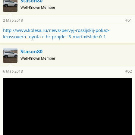
Stason80
Well-Known Member
2 Мар 2018
#51
http://www.kolesa.ru/news/pervyj-rossijskij-pokaz-
krossovera-toyota-c-hr-projdet-3-marta#slide-0-1
Stason80
Well-Known Member
6 Мар 2018
#52