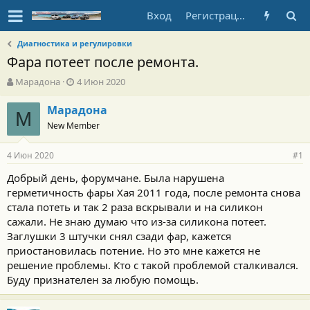
Вход
Регистрация
Диагностика и регулировки
Фара потеет после ремонта.
А
Д
Марадона
4 Июн 2020
в
а
т
т
Марадона
М
о
а
New Member
р
н
т
а
4 Июн 2020
е
ч
#1
м
а
Добрый день, форумчане. Была нарушена
ы
л
герметичность фары Хая 2011 года, после ремонта снова
а
стала потеть и так 2 раза вскрывали и на силикон
сажали. Не знаю думаю что из-за силикона потеет.
Заглушки 3 штучки снял сзади фар, кажется
приостановилась потение. Но это мне кажется не
решение проблемы. Кто с такой проблемой сталкивался.
Буду признателен за любую помощь.