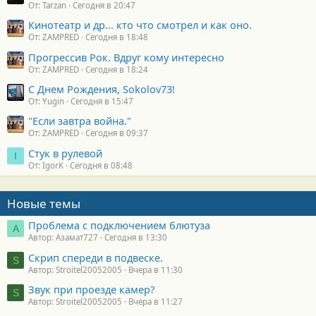
От: Tarzan
Сегодня в 20:47
Кинотеатр и др... кто что смотрел и как оно.
От: ZAMPRED
Сегодня в 18:48
Прогрессив Рок. Вдруг кому интересно
От: ZAMPRED
Сегодня в 18:24
С Днем Рождения, Sokolov73!
От: Yugin
Сегодня в 15:47
"Если завтра война."
От: ZAMPRED
Сегодня в 09:37
Стук в рулевой
I
От: IgorK
Сегодня в 08:48
Новые темы
Проблема с подключением блютуза
А
Автор: Азамат727
Сегодня в 13:30
Скрип спереди в подвеске.
S
Автор: Stroitel20052005
Вчера в 11:30
Звук при проезде камер?
S
Автор: Stroitel20052005
Вчера в 11:27