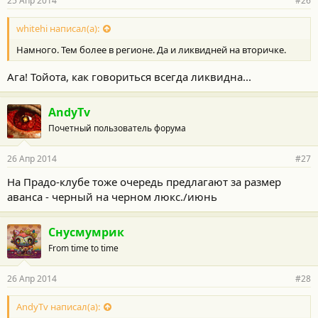
25 Апр 2014
#26
whitehi написал(а):
Намного. Тем более в регионе. Да и ликвидней на вторичке.
Ага! Тойота, как говориться всегда ликвидна...
AndyTv
Почетный пользователь форума
26 Апр 2014
#27
На Прадо-клубе тоже очередь предлагают за размер
аванса - черный на черном люкс./июнь
Снусмумрик
From time to time
26 Апр 2014
#28
AndyTv написал(а):