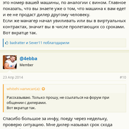
это номер вашей машины, по аналогии с вином. Главное
показать, что вы знаете уже о том, что машина к вам едет
и ее не продаст дилер другому человеку.
Если же манагер начал увиливать или вы в виртуальных
контрактах, значит вы в числе пролетающих со сроками.
Вот вкратце так.
Б
badratter
и
Sever11
поблагодарили
л
а
г
@4ebba
о
Member
д
а
р
23 Апр 2014
#10
н
о
с
whitehi написал(а):
т
Рассказываю. Только прошу, не ссылаться на форум при
и
:
общении с дилерами.
Вот вкратце так.
Спасибо большое за инфу, поеду через недельку,
проверю ситуацию. Мне дилер называл срок схода