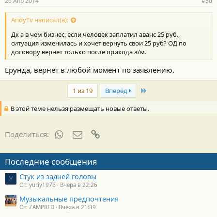
26 Апр 2014
#30
AndyTv написал(а):
Дк а в чем бизнес, если человек заплатил аванс 25 руб.,
ситуация изменилась и хочет вернуть свои 25 руб? ОД по
договору вернет только после прихода а/м.
Ерунда, вернет в любой момент по заявлению.
Last
1 из 19
Вперёд
В этой теме нельзя размещать новые ответы.
WhatsApp
Электронная почта
Ссылка
Поделиться:
Последние сообщения
Стук из задней головы
Y
От: yuriy1976
Вчера в 22:26
Музыкальные предпочтения
От: ZAMPRED
Вчера в 21:39