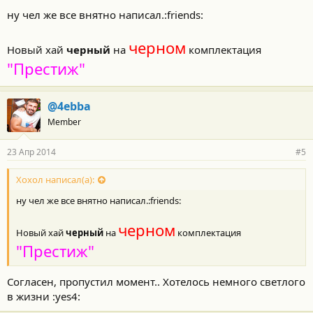
ну чел же все внятно написал.:friends:
черном
Новый хай
черный
на
комплектация
"Престиж"
@4ebba
Member
23 Апр 2014
#5
Хохол написал(а):
ну чел же все внятно написал.:friends:
черном
Новый хай
черный
на
комплектация
"Престиж"
Согласен, пропустил момент.. Хотелось немного светлого
в жизни :yes4: