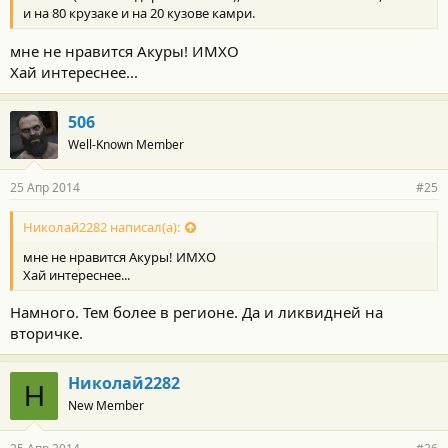
:
и на 80 крузаке и на 20 кузове камри.
мне не нравится Акуры! ИМХО
Хай интереснее...
506
Well-Known Member
25 Апр 2014
#25
Николай2282 написал(а):
мне не нравится Акуры! ИМХО
Хай интереснее...
Намного. Тем более в регионе. Да и ликвидней на
вторичке.
Николай2282
Н
New Member