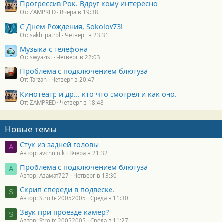
Прогрессив Рок. Вдруг кому интересно
От: ZAMPRED
Вчера в 19:38
С Днем Рождения, Sokolov73!
От: sakh_patrol
Четверг в 23:31
Музыка с телефона
От: swyazist
Четверг в 22:03
Проблема с подключением блютуза
От: Tarzan
Четверг в 20:47
Кинотеатр и др... кто что смотрел и как оно.
От: ZAMPRED
Четверг в 18:48
Новые темы
Стук из задней головы
A
Автор: avchumik
Вчера в 21:32
Проблема с подключением блютуза
А
Автор: Азамат727
Четверг в 13:30
Скрип спереди в подвеске.
S
Автор: Stroitel20052005
Среда в 11:30
Звук при проезде камер?
S
Автор: Stroitel20052005
Среда в 11:27