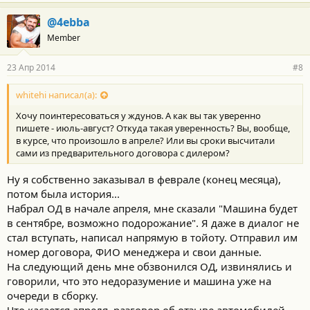
@4ebba
Member
23 Апр 2014
#8
whitehi написал(а):
Хочу поинтересоваться у ждунов. А как вы так уверенно
пишете - июль-август? Откуда такая уверенность? Вы, вообще,
в курсе, что произошло в апреле? Или вы сроки высчитали
сами из предварительного договора с дилером?
Ну я собственно заказывал в феврале (конец месяца),
потом была история...
Набрал ОД в начале апреля, мне сказали "Машина будет
в сентябре, возможно подорожание". Я даже в диалог не
стал вступать, написал напрямую в тойоту. Отправил им
номер договора, ФИО менеджера и свои данные.
На следующий день мне обзвонился ОД, извинялись и
говорили, что это недоразумение и машина уже на
очереди в сборку.
Что касается апреля, разговор об отзыве автомобилей