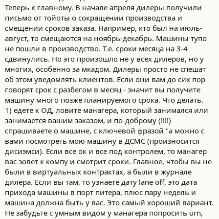
Теперь к главному. В начале апреля дилеры получили
письмо от тойоты о сокращении производства и
смещении сроков заказа. Например, кто был на июль-
август, то смещаются на ноябрь-декабрь. Машины тупо
не пошли в производство. Т.е. сроки месяца на 3-4
сдвинулись. Но это произошло не у всех дилеров, но у
многих, особенно за мкадом. Дилеры просто не спешат
об этом уведомлять клиентов. Если они вам до сих пор
говорят срок с разбегом в месяц - значит вы получите
машину много позже планируемого срока. Что делать.
1) едете к ОД, ловите манагера, который занимался или
занимается вашим заказом, и по-доброму (!!!!)
спрашиваете о машине, с ключевой фразой "а можно с
вами посмотреть мою машину в ДСМС (произносится
дисиэмси). Если все ок и все под контролем, то манагер
вас зовет к компу и смотрит сроки. Главное, чтобы вы не
были в виртуальных контрактах, а были в журнале
дилера. Если вы там, то узнаете дату lane off, это дата
прихода машины в порт питера, плюс пару недель и
машина должна быть у вас. Это самый хороший вариант.
Не забудьте с умным видом у манагера попросить urn,