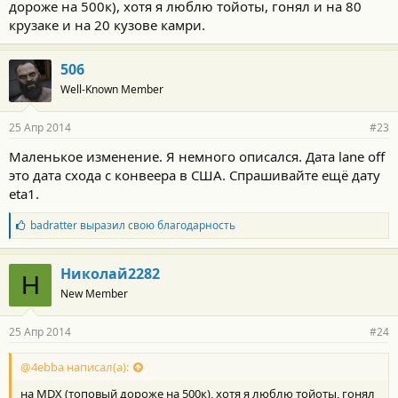
дороже на 500к), хотя я люблю тойоты, гонял и на 80
крузаке и на 20 кузове камри.
506
Well-Known Member
25 Апр 2014
#23
Маленькое изменение. Я немного описался. Дата lane off
это дата схода с конвеера в США. Спрашивайте ещё дату
eta1.
Б
badratter
выразил свою благодарность
л
а
г
Николай2282
Н
о
New Member
д
а
р
25 Апр 2014
#24
н
о
с
@4ebba написал(а):
т
на MDX (топовый дороже на 500к), хотя я люблю тойоты, гонял
и