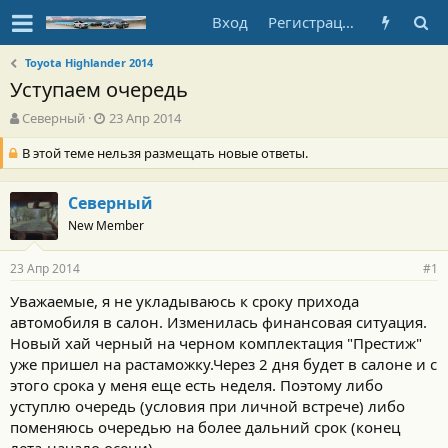
Вход
Регистрация
Toyota Highlander 2014
Уступаем очередь
А
Д
Северный
23 Апр 2014
в
а
В этой теме нельзя размещать новые ответы.
т
т
о
а
р
н
Северный
т
а
е
ч
New Member
м
а
ы
л
23 Апр 2014
#1
а
Уважаемые, я не укладываюсь к сроку прихода
автомобиля в салон. Изменилась финансовая ситуация.
Новый хай черный на черном комплектация "Престиж"
уже пришел на растаможку.Через 2 дня будет в салоне и с
этого срока у меня еще есть неделя. Поэтому либо
уступлю очередь (условия при личной встрече) либо
поменяюсь очередью на более дальний срок (конец