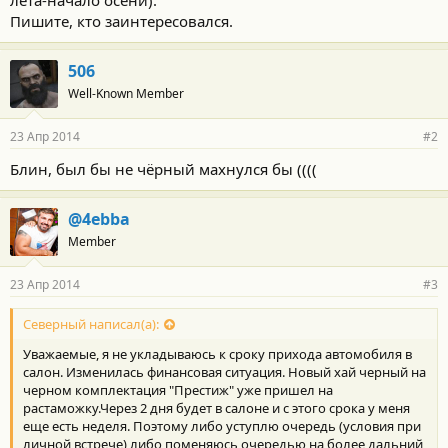
лета-начало осени).
Пишите, кто заинтересовался.
506
Well-Known Member
23 Апр 2014
#2
Блин, был бы не чёрный махнулся бы ((((
@4ebba
Member
23 Апр 2014
#3
Северный написал(а):
Уважаемые, я не укладываюсь к сроку прихода автомобиля в
салон. Изменилась финансовая ситуация. Новый хай черный на
черном комплектация "Престиж" уже пришел на
растаможку.Через 2 дня будет в салоне и с этого срока у меня
еще есть неделя. Поэтому либо уступлю очередь (условия при
личной встрече) либо поменяюсь очередью на более дальний